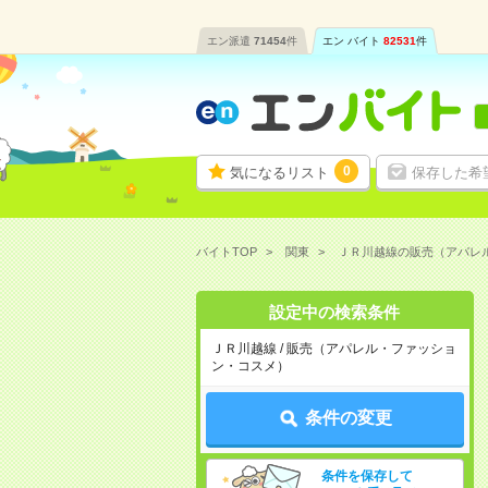
エン派遣
71454
件
エン バイト
82531
件
0
気になるリスト
保存した希
バイトTOP
関東
ＪＲ川越線の販売（アパレ
設定中の検索条件
ＪＲ川越線 / 販売（アパレル・ファッショ
ン・コスメ）
条件の変更
条件を保存して