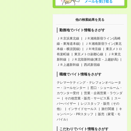
メールを受け取る
他の検索結果を見る
勤務地でバイト情報をさがす
ＪＲ京浜東北線
ＪＲ湘南新宿ライン(高崎
線－東海道本線)
ＪＲ湘南新宿ライン(東北
本線－横須賀線)
ＪＲ埼京線
東京メトロ
有楽町線
東京メトロ副都心線
ＪＲ東北
新幹線
ＪＲ北陸新幹線(東京－上越妙高)
ＪＲ上越新幹線
西武新宿線
職種でバイト情報をさがす
テレマーケティング・テレフォンオペレータ
ー・コールセンター
窓口・ショールーム・
カウンター受付
営業・企画営業・ラウンダ
ー
その他営業・販売・サービス系
スー
パーバイザー
レジスタッフ・販売（その
他）
インサイドセールス
旅行関連
キ
ャンペーン・PRスタッフ
販売（家電・モ
バイル）
こだわりでバイト情報をさがす