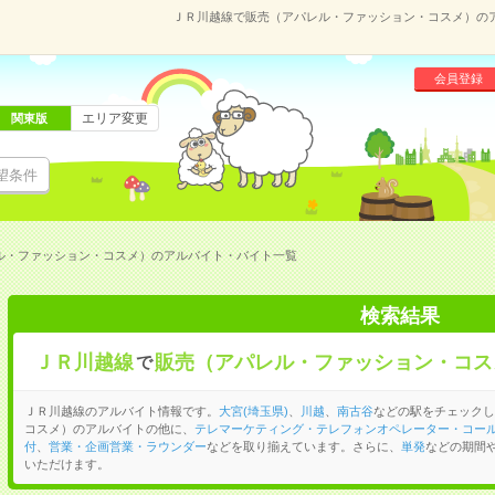
ＪＲ川越線で販売（アパレル・ファッション・コスメ）の
会員登録
エリア変更
関東版
望条件
ル・ファッション・コスメ）のアルバイト・バイト一覧
検索結果
ＪＲ川越線
販売（アパレル・ファッション・コス
で
ＪＲ川越線のアルバイト情報です。
大宮(埼玉県)
、
川越
、
南古谷
などの駅をチェックし
コスメ）のアルバイトの他に、
テレマーケティング・テレフォンオペレーター・コー
付
、
営業・企画営業・ラウンダー
などを取り揃えています。さらに、
単発
などの期間
いただけます。