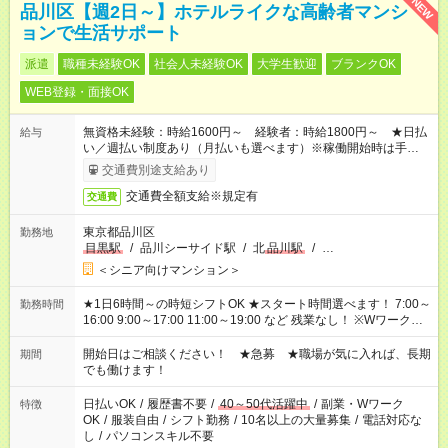
NEW
品川区【週2日～】ホテルライクな高齢者マンシ
ョンで生活サポート
派遣
職種未経験OK
社会人未経験OK
大学生歓迎
ブランクOK
WEB登録・面接OK
無資格未経験：時給1600円～ 経験者：時給1800円～ ★日払
給与
い／週払い制度あり（月払いも選べます）※稼働開始時は手続き
完了次第のお支払いとなります。
交通費別途支給あり
交通費全額支給※規定有
交通費
東京都品川区
勤務地
目黒駅
/
品川シーサイド駅
/
北
品川駅
/
…
＜シニア向けマンション＞
★1日6時間～の時短シフトOK ★スタート時間選べます！ 7:00～
勤務時間
16:00 9:00～17:00 11:00～19:00 など 残業なし！ ※Wワークの
場合、他のお仕事と合わせ週40時間超の就業はご案内できませ
ん ※法令に基づき、週20時間以上勤務は社会保険への加入対象
開始日はご相談ください！ ★急募 ★職場が気に入れば、長期
期間
となります ※労働者派遣法（日雇い派遣の原則禁止）により、
でも働けます！
短時間・短期間の就業はご案内が難しい場合があります
日払いOK
/
履歴書不要
/
40～50代活躍中
/
副業・Wワーク
特徴
OK
/
服装自由
/
シフト勤務
/
10名以上の大量募集
/
電話対応な
し
/
パソコンスキル不要