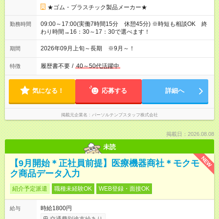
★ゴム・プラスチック製品メーカー★
09:00～17:00(実働7時間15分 休憩45分) ※時短も相談OK 終
勤務時間
わり時間→16：30～17：30で選べます！
2026年09月上旬～長期 ※9月～！
期間
履歴書不要
/
40～50代活躍中
特徴
気になる！
応募する
詳細へ
掲載元企業名
パーソルテンプスタッフ株式会社
掲載日：2026.08.08
未読
NEW
【9月開始＊正社員前提】医療機器商社＊モクモ
ク商品データ入力
紹介予定派遣
職種未経験OK
WEB登録・面接OK
時給1800円
給与