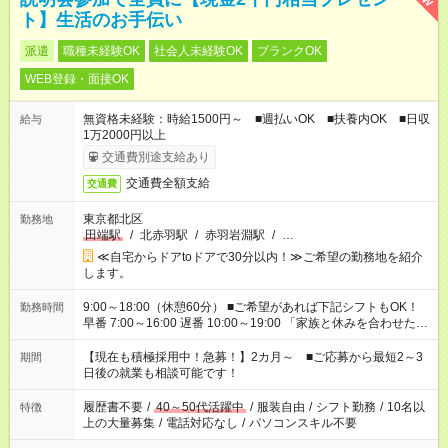
ト】生活のお手伝い
派遣
職種未経験OK
社会人未経験OK
ブランクOK
WEB登録・面接OK
無資格未経験：時給1500円～ ■週払いOK ■扶養内OK ■日収
給与
1万2000円以上
交通費別途支給あり
交通費全額支給
交通費
東京都北区
勤務地
田端駅
/
北赤羽駅
/
赤羽岩淵駅
/
…
≪自宅からドアtoドアで30分以内！≫ご希望の勤務地を紹介
します。
9:00～18:00（休憩60分） ■ご希望があれば下記シフトもOK！
勤務時間
早番 7:00～16:00 遅番 10:00～19:00 「家族と休みを合わせた
い」 「余裕を持って夕飯の準備がしたい」 「できれば残業はし
たくない」 など、ご希望を教えてくださいね。 ※Wワーク希望
【現在も積極採用中！急募！】2カ月～ ■ご応募から最短2～3
期間
の方へ 今ご覧のお仕事で希望する勤務時間と、もう1つのお仕事
日後の就業も相談可能です！
の勤務時間。 合計で週40時間を超える場合は応募できません。
履歴書不要
/
40～50代活躍中
/
服装自由
/
シフト勤務
/
10名以
特徴
上の大量募集
/
電話対応なし
/
パソコンスキル不要