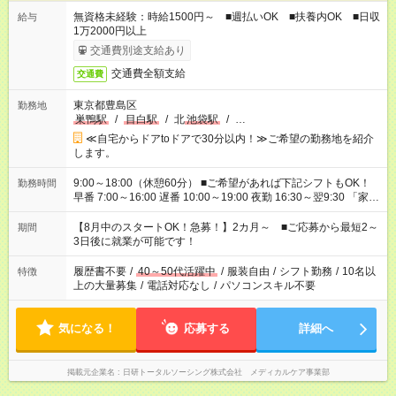
無資格未経験：時給1500円～ ■週払いOK ■扶養内OK ■日収
給与
1万2000円以上
交通費別途支給あり
交通費全額支給
交通費
東京都豊島区
勤務地
巣鴨駅
/
目白駅
/
北
池袋駅
/
…
≪自宅からドアtoドアで30分以内！≫ご希望の勤務地を紹介
します。
9:00～18:00（休憩60分） ■ご希望があれば下記シフトもOK！
勤務時間
早番 7:00～16:00 遅番 10:00～19:00 夜勤 16:30～翌9:30 「家族
と休みを合わせたい」 「余裕を持って夕飯の準備がしたい」
「できれば残業はしたくない」 など、ご希望を教えてください
【8月中のスタートOK！急募！】2カ月～ ■ご応募から最短2～
期間
ね。 ※Wワーク希望の方へ 今ご覧のお仕事で希望する勤務時間
3日後に就業が可能です！
と、もう1つのお仕事の勤務時間。 合計で週40時間を超える場
合は応募できません。
履歴書不要
/
40～50代活躍中
/
服装自由
/
シフト勤務
/
10名以
特徴
上の大量募集
/
電話対応なし
/
パソコンスキル不要
気になる！
応募する
詳細へ
掲載元企業名
日研トータルソーシング株式会社 メディカルケア事業部