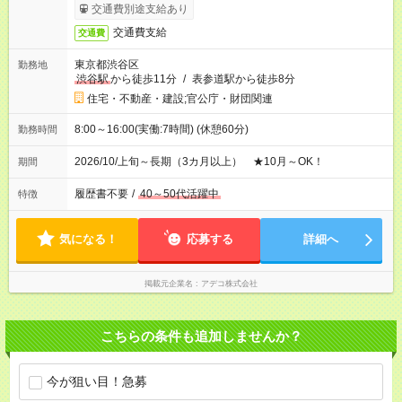
交通費別途支給あり
交通費支給
交通費
東京都渋谷区
勤務地
渋谷駅
から徒歩11分
/
表参道駅から徒歩8分
住宅・不動産・建設;官公庁・財団関連
8:00～16:00(実働:7時間) (休憩60分)
勤務時間
2026/10/上旬～長期（3カ月以上） ★10月～OK！
期間
履歴書不要
/
40～50代活躍中
特徴
気になる！
応募する
詳細へ
掲載元企業名
アデコ株式会社
こちらの条件も追加しませんか？
今が狙い目！急募