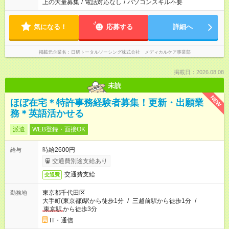
上の大量募集
/
電話対応なし
/
パソコンスキル不要
気になる！
応募する
詳細へ
掲載元企業名
日研トータルソーシング株式会社 メディカルケア事業部
掲載日：2026.08.08
未読
NEW
ほぼ在宅＊特許事務経験者募集！更新・出願業
務＊英語活かせる
派遣
WEB登録・面接OK
時給2600円
給与
交通費別途支給あり
交通費支給
交通費
東京都千代田区
勤務地
大手町(東京都)駅から徒歩1分
/
三越前駅から徒歩1分
/
東京駅
から徒歩3分
IT・通信