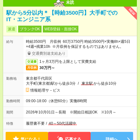
未読
NEW
駅から5分以内＊【時給3500円】大手町での
IT・エンジニア系
派遣
ブランクOK
WEB登録・面接OK
時給3500円 月収例 60万3750円 時給3500円×実働8h×週5日
給与
×4週+残業10h ※月収例を保証するものではありません。
交通費別途支給あり
1ヶ月3万円を上限として実費支給
交通費
30万円～
月収例
東京都千代田区
勤務地
大手町(東京都)駅から徒歩3分
/
東京駅
から徒歩10分
情報処理サ－ビス
09:00-18:00（休憩60分）実働8時間
勤務時間
2026年10月01日～長期 ※開始日相談OK ※10月～
期間
履歴書不要
/
40～50代活躍中
特徴
気になる！
応募する
詳細へ