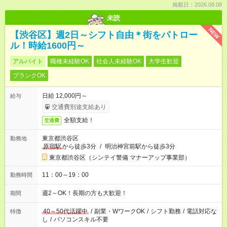
掲載日：2026.08.08
未読
NEW
【渋谷区】週2日～シフト自由＊街をパトロー
ル！時給1600円～
アルバイト
職種未経験OK
社会人未経験OK
大学生歓迎
ブランクOK
日給 12,000円～
給与
交通費別途支給あり
全額支給！
交通費
東京都渋谷区
勤務地
原宿駅
から徒歩3分
/
明治神宮前駅から徒歩3分
東京都渋谷区（シンテイ警備 マナーアップ事業部）
11：00～19：00
勤務時間
週2～OK！長期の方も大歓迎！
期間
40～50代活躍中
/
副業・WワークOK
/
シフト勤務
/
電話対応な
特徴
し
/
パソコンスキル不要