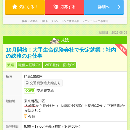
気になる！
応募する
詳細へ
掲載元企業名
日研トータルソーシング株式会社 メディカルケア事業部
掲載日：2026.08.08
未読
NEW
10月開始！大手生命保険会社で安定就業！社内
の総務のお仕事
派遣
職種未経験OK
WEB登録・面接OK
時給1850円
給与
交通費別途支給あり
交通費支給
交通費
東京都品川区
勤務地
大崎駅
から徒歩3分
/
大崎広小路駅から徒歩12分
/
下神明駅か
ら徒歩16分
金融
9:00～17:00(実働:7時間) (休憩60分)
勤務時間