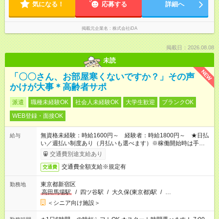
気になる！
応募する
詳細へ
掲載元企業名
株式会社iDA
掲載日：2026.08.08
未読
NEW
「〇〇さん、お部屋寒くないですか？」その声
かけが大事＊高齢者サポ
派遣
職種未経験OK
社会人未経験OK
大学生歓迎
ブランクOK
WEB登録・面接OK
無資格未経験：時給1600円～ 経験者：時給1800円～ ★日払
給与
い／週払い制度あり（月払いも選べます）※稼働開始時は手続き
完了次第のお支払いとなります。
交通費別途支給あり
交通費全額支給※規定有
交通費
東京都新宿区
勤務地
高田馬場駅
/
四ツ谷駅
/
大久保(東京都)駅
/
…
＜シニア向け施設＞