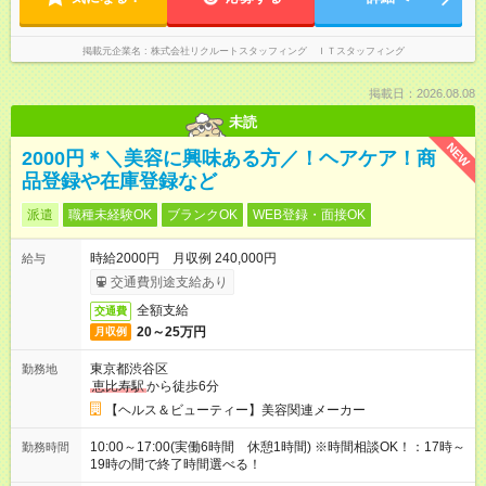
掲載元企業名
株式会社リクルートスタッフィング ＩＴスタッフィング
掲載日：2026.08.08
未読
NEW
2000円＊＼美容に興味ある方／！ヘアケア！商
品登録や在庫登録など
派遣
職種未経験OK
ブランクOK
WEB登録・面接OK
時給2000円 月収例 240,000円
給与
交通費別途支給あり
全額支給
交通費
20～25万円
月収例
東京都渋谷区
勤務地
恵比寿駅
から徒歩6分
【ヘルス＆ビューティー】美容関連メーカー
10:00～17:00(実働6時間 休憩1時間) ※時間相談OK！：17時～
勤務時間
19時の間で終了時間選べる！