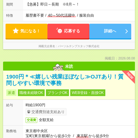
【急募】即日～長期 ※8月～！
期間
履歴書不要
/
40～50代活躍中
/
服装自由
特徴
気になる！
応募する
詳細へ
掲載元企業名
パーソルテンプスタッフ株式会社
掲載日：2026.08.08
未読
NEW
1900円＊≪嬉しい残業ほぼなし≫OJTあり！質
問しやすい環境で事務
派遣
職種未経験OK
ブランクOK
WEB登録・面接OK
時給1900円
給与
交通費別途支給あり
全額支給
交通費
東京都中央区
勤務地
宝町(東京都)駅から徒歩1分
/
東京駅
から徒歩9分