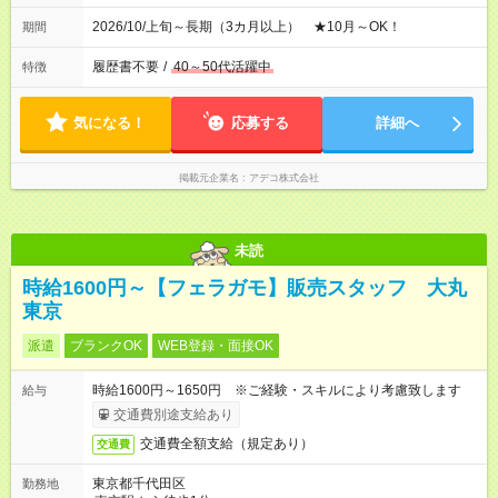
2026/10/上旬～長期（3カ月以上） ★10月～OK！
期間
履歴書不要
/
40～50代活躍中
特徴
気になる！
応募する
詳細へ
掲載元企業名
アデコ株式会社
未読
時給1600円～【フェラガモ】販売スタッフ 大丸
東京
派遣
ブランクOK
WEB登録・面接OK
時給1600円～1650円 ※ご経験・スキルにより考慮致します
給与
交通費別途支給あり
交通費全額支給（規定あり）
交通費
東京都千代田区
勤務地