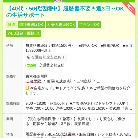
NEW
【40代・50代活躍中】履歴書不要＊週3日～OK
の生活サポート
派遣
職種未経験OK
社会人未経験OK
ブランクOK
WEB登録・面接OK
無資格未経験：時給1500円～ ■週払いOK ■扶養内OK ■日収
給与
1万2000円以上
交通費別途支給あり
交通費全額支給
交通費
東京都荒川区
勤務地
日暮里駅
/
町屋(京成線)駅
/
三河島駅
/
…
≪自宅からドアtoドアで30分以内！≫ご希望の勤務地を紹介
します。
9:00～18:00（休憩60分） ■ご希望があれば下記シフトもOK！
勤務時間
早番 7:00～16:00 遅番 10:00～19:00 夜勤 16:30～翌9:30 「家族
と休みを合わせたい」 「余裕を持って夕飯の準備がしたい」
「できれば残業はしたくない」 など、ご希望を教えてください
【現在も積極採用中！急募！】長期でじっくり安心して働け
期間
ね。 ※Wワーク希望の方へ 今ご覧のお仕事で希望する勤務時間
る！応募から最短2～3日後に就業可能！
と、もう1つのお仕事の勤務時間が 合計で週40時間を超える場
合は応募できません。
履歴書不要
/
40～50代活躍中
/
服装自由
/
シフト勤務
/
10名以
特徴