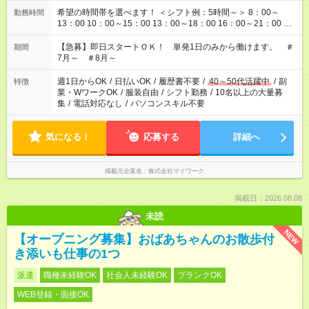
希望の時間帯を選べます！ ＜シフト例：5時間～＞ 8：00～
勤務時間
13：00 10：00～15：00 13：00～18：00 16：00～21：00 ＜
シフト例：8時間～＞ ・10：00～19：00 ・13：00～22：00 ・
22：00～翌6：00 など！是非ご希望をお聞かせください！
【急募】即日スタートＯＫ！ 単発1日のみから働けます。 ＃
期間
7月～ ＃8月～
週1日からOK
/
日払いOK
/
履歴書不要
/
40～50代活躍中
/
副
特徴
業・WワークOK
/
服装自由
/
シフト勤務
/
10名以上の大量募
集
/
電話対応なし
/
パソコンスキル不要
気になる！
応募する
詳細へ
掲載元企業名
株式会社マイワーク
掲載日：2026.08.08
未読
NEW
【オープニング募集】おばあちゃんのお散歩付
き添いも仕事の1つ
派遣
職種未経験OK
社会人未経験OK
ブランクOK
WEB登録・面接OK