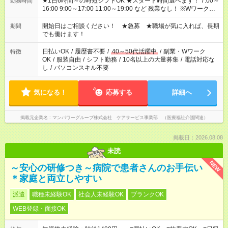
★1日6時間～の時短シフトOK ★スタート時間選べます！ 7:00～
勤務時間
16:00 9:00～17:00 11:00～19:00 など 残業なし！ ※Wワークの
場合、他のお仕事と合わせ週40時間超の就業はご案内できませ
ん ※法令に基づき、週20時間以上勤務は社会保険への加入対象
開始日はご相談ください！ ★急募 ★職場が気に入れば、長期
期間
となります ※労働者派遣法（日雇い派遣の原則禁止）により、
でも働けます！
短時間・短期間の就業はご案内が難しい場合があります
日払いOK
/
履歴書不要
/
40～50代活躍中
/
副業・Wワーク
特徴
OK
/
服装自由
/
シフト勤務
/
10名以上の大量募集
/
電話対応な
し
/
パソコンスキル不要
気になる！
応募する
詳細へ
掲載元企業名
マンパワーグループ株式会社 ケアサービス事業部 （医療福祉介護関連）
掲載日：2026.08.08
未読
NEW
～安心の研修つき～病院で患者さんのお手伝い
＊家庭と両立しやすい
派遣
職種未経験OK
社会人未経験OK
ブランクOK
WEB登録・面接OK