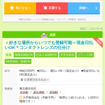
気になる！
応募する
詳細へ
掲載元企業名
シンテイ警備株式会社 マナーアップ事業部 統括支社
掲載日：2026.08.08
未読
NEW
＜好きな場所からいつでも登録可能＞現金日払
いOK＊コンタクトレンズの仕分け
派遣
職種未経験OK
社会人未経験OK
大学生歓迎
ブランクOK
WEB登録・面接OK
時給1500円 ■日払い・週払いOK！(規定あり) ■現金日払いも
給与
OK(規定あり)
交通費別途支給あり
東京都渋谷区
勤務地
渋谷駅
/
恵比寿駅
/
原宿駅
/
…
大手物流会社（年齢不問／「無理なく続けられる」と好評の
職場です！）