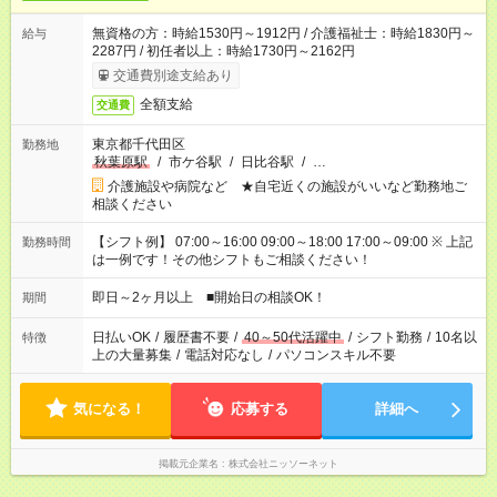
無資格の方：時給1530円～1912円 / 介護福祉士：時給1830円～
給与
2287円 / 初任者以上：時給1730円～2162円
交通費別途支給あり
全額支給
交通費
東京都千代田区
勤務地
秋葉原駅
/
市ケ谷駅
/
日比谷駅
/
…
介護施設や病院など ★自宅近くの施設がいいなど勤務地ご
相談ください
【シフト例】 07:00～16:00 09:00～18:00 17:00～09:00 ※ 上記
勤務時間
は一例です！その他シフトもご相談ください！
即日～2ヶ月以上 ■開始日の相談OK！
期間
日払いOK
/
履歴書不要
/
40～50代活躍中
/
シフト勤務
/
10名以
特徴
上の大量募集
/
電話対応なし
/
パソコンスキル不要
気になる！
応募する
詳細へ
掲載元企業名
株式会社ニッソーネット