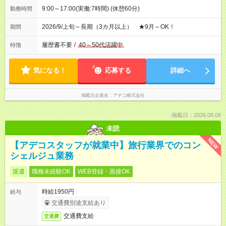
9:00～17:00(実働:7時間) (休憩60分)
勤務時間
2026/9/上旬～長期（3カ月以上） ★9月～OK！
期間
履歴書不要
/
40～50代活躍中
特徴
気になる！
応募する
詳細へ
掲載元企業名
アデコ株式会社
掲載日：2026.08.08
未読
NEW
【アデコスタッフが就業中】旅行業界でのコン
シェルジュ業務
派遣
職種未経験OK
WEB登録・面接OK
時給1950円
給与
交通費別途支給あり
交通費支給
交通費