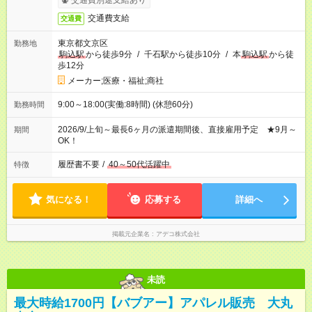
交通費別途支給あり
交通費支給
交通費
東京都文京区
勤務地
駒込駅
から徒歩9分
/
千石駅から徒歩10分
/
本
駒込駅
から徒
歩12分
メーカー;医療・福祉;商社
9:00～18:00(実働:8時間) (休憩60分)
勤務時間
2026/9/上旬～最長6ヶ月の派遣期間後、直接雇用予定 ★9月～
期間
OK！
履歴書不要
/
40～50代活躍中
特徴
気になる！
応募する
詳細へ
掲載元企業名
アデコ株式会社
未読
最大時給1700円【バブアー】アパレル販売 大丸