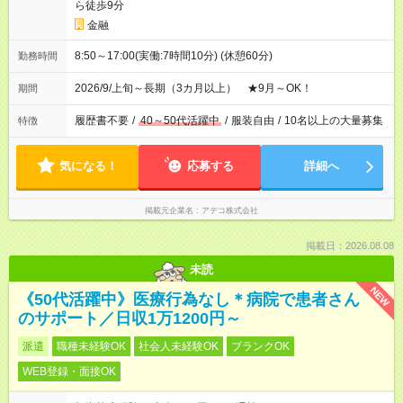
ら徒歩9分
金融
8:50～17:00(実働:7時間10分) (休憩60分)
勤務時間
2026/9/上旬～長期（3カ月以上） ★9月～OK！
期間
履歴書不要
/
40～50代活躍中
/
服装自由
/
10名以上の大量募集
特徴
気になる！
応募する
詳細へ
掲載元企業名
アデコ株式会社
掲載日：2026.08.08
未読
NEW
《50代活躍中》医療行為なし＊病院で患者さん
のサポート／日収1万1200円～
派遣
職種未経験OK
社会人未経験OK
ブランクOK
WEB登録・面接OK