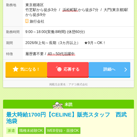
東京都港区
勤務地
竹芝駅から徒歩3分
/
浜松町駅
から徒歩7分
/
大門(東京都)駅
から徒歩9分
旅行会社
9:00～18:00(実働:8時間) (休憩60分)
勤務時間
2026/9/上旬～長期（3カ月以上） ★9月～OK！
期間
履歴書不要
/
40～50代活躍中
特徴
気になる！
応募する
詳細へ
掲載元企業名
アデコ株式会社
未読
最大時給1700円【CELINE】販売スタッフ 西武
池袋
派遣
職種未経験OK
WEB登録・面接OK