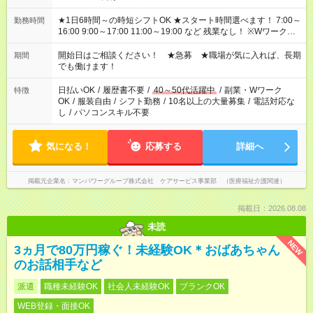
★1日6時間～の時短シフトOK ★スタート時間選べます！ 7:00～
勤務時間
16:00 9:00～17:00 11:00～19:00 など 残業なし！ ※Wワークの
場合、他のお仕事と合わせ週40時間超の就業はご案内できませ
ん ※法令に基づき、週20時間以上勤務は社会保険への加入対象
開始日はご相談ください！ ★急募 ★職場が気に入れば、長期
期間
となります ※労働者派遣法（日雇い派遣の原則禁止）により、
でも働けます！
短時間・短期間の就業はご案内が難しい場合があります
日払いOK
/
履歴書不要
/
40～50代活躍中
/
副業・Wワーク
特徴
OK
/
服装自由
/
シフト勤務
/
10名以上の大量募集
/
電話対応な
し
/
パソコンスキル不要
気になる！
応募する
詳細へ
掲載元企業名
マンパワーグループ株式会社 ケアサービス事業部 （医療福祉介護関連）
掲載日：2026.08.08
未読
NEW
3ヵ月で80万円稼ぐ！未経験OK＊おばあちゃん
のお話相手など
派遣
職種未経験OK
社会人未経験OK
ブランクOK
WEB登録・面接OK