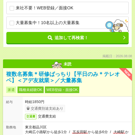
来社不要！WEB登録／面接OK
大量募集中！10名以上の大量募集
追加して再検索！
掲載日：2026.08.08
未読
NEW
複数名募集＊研修ばっちり【平日のみ＊テレオ
ペ】＜アデ友就業＞／大量募集
派遣
職種未経験OK
WEB登録・面接OK
時給1850円
給与
交通費別途支給あり
交通費支給
交通費
東京都品川区
勤務地
大崎広小路駅から徒歩1分
/
五反田駅
から徒歩6分
/
大崎駅
か