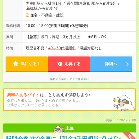
内幸町駅から徒歩1分
/
霞ケ関(東京都)駅から徒歩3分
/
新橋駅
から徒歩7分
住宅・不動産・建設
10:00～18:00(実働:7時間) (休憩60分)
勤務時間
【急募】即日～長期（3カ月以上） ★8月～OK！
期間
履歴書不要
/
40～50代活躍中
/
電話対応なし
特徴
気になる！
応募する
詳細へ
掲載元企業名
アデコ株式会社
興味のあるバイト
は、とりあえず保存しよう♪
保存した求人は、後からまとめて応募できるよ。
企業からアプローチが届くことも！
掲載日：2026.08.08
未読
NEW
説明会参加で全員に【現金2千円相当プレゼン