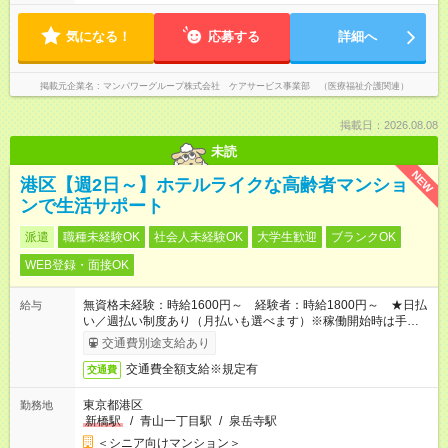
気になる！
応募する
詳細へ
掲載元企業名
マンパワーグループ株式会社 ケアサービス事業部 （医療福祉介護関連）
掲載日：2026.08.08
未読
NEW
港区【週2日～】ホテルライクな高齢者マンショ
ンで生活サポート
派遣
職種未経験OK
社会人未経験OK
大学生歓迎
ブランクOK
WEB登録・面接OK
無資格未経験：時給1600円～ 経験者：時給1800円～ ★日払
給与
い／週払い制度あり（月払いも選べます）※稼働開始時は手続き
完了次第のお支払いとなります。
交通費別途支給あり
交通費全額支給※規定有
交通費
東京都港区
勤務地
新橋駅
/
青山一丁目駅
/
泉岳寺駅
＜シニア向けマンション＞