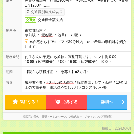
無資格未経験：時給1400円～ ■週払いOK ■扶養内OK ■日収
給与
1万1200円以上
交通費別途支給あり
交通費全額支給
交通費
東京都台東区
勤務地
蔵前駅
/
鶯谷駅
/
浅草(ＴＸ)駅
/
…
≪自宅からドアtoドアで30分以内！≫ご希望の勤務地を紹介
します。
お子さんの予定にも柔軟に調整可能です。 シフト例 9:00～
勤務時間
18:00（休憩60分） 7:00～16:00（休憩60分） 10:00～
19:00（休憩60分） ※Wワーク希望の方へ 今ご覧のお仕事で希
望する勤務時間と、もう1つのお仕事の勤務時間の合計が 週40
【現在も積極採用中！急募！】■2カ月～
期間
時間を超えなければOKです。
履歴書不要
/
40～50代活躍中
/
服装自由
/
シフト勤務
/
10名以
特徴
上の大量募集
/
電話対応なし
/
パソコンスキル不要
気になる！
応募する
詳細へ
掲載元企業名
日研トータルソーシング株式会社 メディカルケア事業部
掲載日：2026.08.08