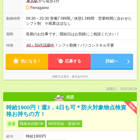
東京駅
から徒歩1分
Ferragamo
09:30～20:30 実働7.5時間／休憩1.5時間 営業時間に合わせた
勤務時間
シフト制 ※残業ほぼなし
長期のお仕事です。開始日はお気軽にご相談ください！
期間
40～50代活躍中
/
シフト勤務
/
パソコンスキル不要
特徴
気になる！
応募する
詳細へ
掲載元企業名
株式会社iDA
掲載日：2026.08.08
未読
NEW
時給1900円！週3，4日も可＊防火対象物点検資
格お持ちの方！
派遣
職種未経験OK
WEB登録・面接OK
時給1900円
給与