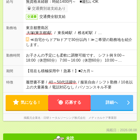
無資格未経験：時給1400円～ ■週払いOK
給与
交通費別途支給あり
交通費全額支給
交通費
東京都豊島区
勤務地
大塚(東京都)駅
/
東長崎駅
/
椎名町駅
/
…
≪自宅からドアtoドアで30分以内！≫ご希望の勤務地を紹介
します。
お子さんの予定にも柔軟に調整可能です。 シフト例 9:00～
勤務時間
18:00（休憩60分） 7:00～16:00（休憩60分） 10:00～
19:00（休憩60分） ※Wワーク希望の方へ 今ご覧のお仕事で希
望する勤務時間と、もう1つのお仕事の勤務時間の合計が 週40
【現在も積極採用中！急募！】■2カ月～
期間
時間を超えなければOKです。
履歴書不要
/
40～50代活躍中
/
服装自由
/
シフト勤務
/
10名以
特徴
上の大量募集
/
電話対応なし
/
パソコンスキル不要
気になる！
応募する
詳細へ
掲載元企業名
日研トータルソーシング株式会社 メディカルケア事業部
掲載日：2026.08.08
未読