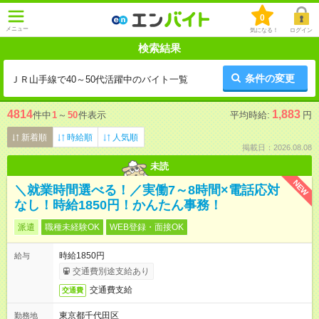
0
メニュー
気になる！
ログイン
検索結果
条件の変更
ＪＲ山手線で40～50代活躍中のバイト一覧
4814
1,883
件中
1
～
50
件表示
平均時給:
円
新着順
時給順
人気順
掲載日：2026.08.08
未読
NEW
＼就業時間選べる！／実働7～8時間×電話応対
なし！時給1850円！かんたん事務！
派遣
職種未経験OK
WEB登録・面接OK
時給1850円
給与
交通費別途支給あり
交通費支給
交通費
東京都千代田区
勤務地