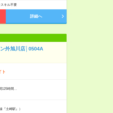
ンスキル不要
詳細へ
外旭川店│0504A
イト
間125時間…
本線『土崎駅』）