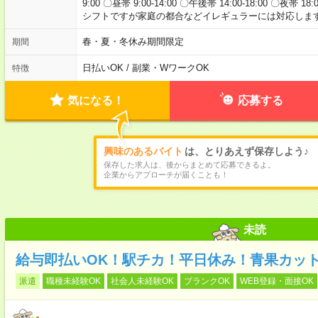
9:00 〇昼帯 9:00-14:00 〇午後帯 14:00-18:00 〇夜帯 18
シフトですが家庭の都合などイレギュラーには対応します
春・夏・冬休み期間限定
期間
日払いOK / 副業・WワークOK
特徴
気になる！
応募する
興味のあるバイト
は、とりあえず保存しよう♪
保存した求人は、後からまとめて応募できるよ。
企業からアプローチが届くことも！
未読
給与即払いOK！駅チカ！平日休み！青果カッ
派遣
職種未経験OK
社会人未経験OK
ブランクOK
WEB登録・面接OK