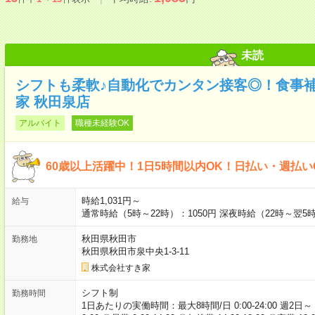
未読
シフトも柔軟♪自動化でカンタン接客◎！食事
家 秋田泉店
アルバイト
職種未経験OK
60歳以上活躍中！1日5時間以内OK！日払い・週払い
時給1,031円～
給与
通常時給（5時～22時）：1050円 深夜時給（22時～翌5時
秋田県秋田市
勤務地
秋田県秋田市泉中央1-3-11
株式会社すき家
シフト制
勤務時間
1日あたりの実働時間：最大8時間/日 0:00-24:00 週2日～