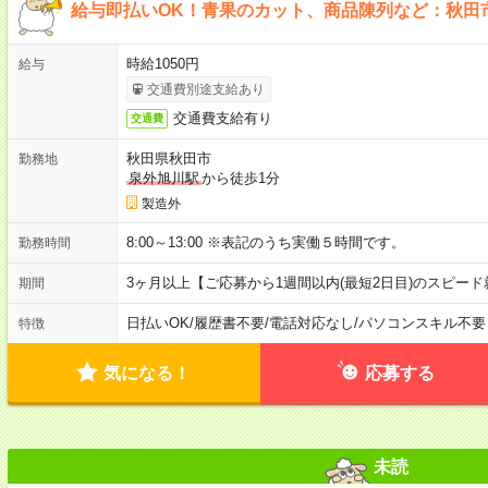
給与即払いOK！青果のカット、商品陳列など：秋田
時給1050円
給与
交通費別途支給あり
交通費支給有り
交通費
秋田県秋田市
勤務地
泉外旭川駅
から徒歩1分
製造外
8:00～13:00 ※表記のうち実働５時間です。
勤務時間
3ヶ月以上【ご応募から1週間以内(最短2日目)のスピー
期間
日払いOK
/
履歴書不要
/
電話対応なし
/
パソコンスキル不要
特徴
気になる！
応募する
未読