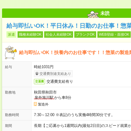
未読
給与即払いOK！平日休み！日勤のお仕事！惣
派遣
職種未経験OK
社会人未経験OK
ブランクOK
WEB登録・面接OK
給与即払いOK！扶養内のお仕事です！！惣菜の製造
時給1031円
給与
交通費別途支給あり
交通費支給有り
交通費
秋田県秋田市
勤務地
泉外旭川駅
から車8分
製造外
7:30～12:00 ※表記のうち実働4時間30分です。
勤務時間
長期【ご応募から1週間以内(最短2日目)のスピード就業
期間