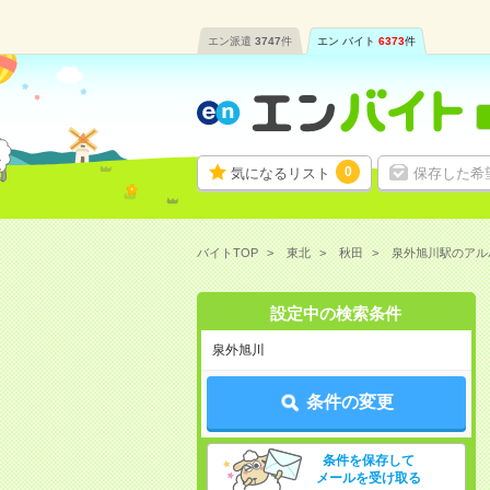
エン派遣
3747
件
エン バイト
6373
件
0
気になるリスト
保存した希
バイトTOP
東北
秋田
泉外旭川駅のアル
設定中の検索条件
泉外旭川
条件の変更
条件を保存して
メールを受け取る