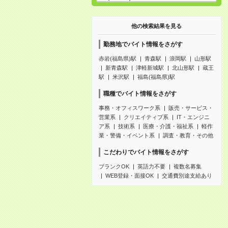
他の検索結果を見る
勤務地でバイト情報をさがす
赤岩(福島県)駅
青森駅
浪岡駅
山形駅
新青森駅
津軽新城駅
北山形駅
蔵王
駅
米沢駅
福島(福島県)駅
職種でバイト情報をさがす
事務・オフィスワーク系
販売・サービス・
営業系
クリエイティブ系
IT・エンジニ
ア系
技術系
医療・介護・福祉系
軽作
業・警備・イベント系
調査・教育・その他
こだわりでバイト情報をさがす
ブランクOK
英語力不要
複数名募集
WEB登録・面接OK
交通費別途支給あり