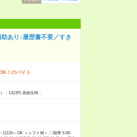
補助あり♪履歴書不要／すき
OK！のバイト
）：1313円 高校生時…
・1日2h～OK ＜シフト例＞ 〇朝帯 5:00-