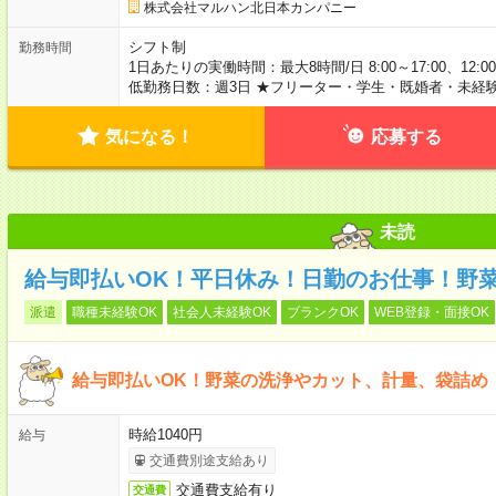
株式会社マルハン北日本カンパニー
シフト制
勤務時間
1日あたりの実働時間：最大8時間/日 8:00～17:00、12:00～
低勤務日数：週3日 ★フリーター・学生・既婚者・未経
気になる！
応募する
未読
給与即払いOK！平日休み！日勤のお仕事！野
派遣
職種未経験OK
社会人未経験OK
ブランクOK
WEB登録・面接OK
給与即払いOK！野菜の洗浄やカット、計量、袋詰め
時給1040円
給与
交通費別途支給あり
交通費支給有り
交通費