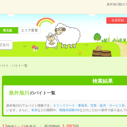
泉外旭川駅の
会員登録
エリア変更
東北版
望条件
バイト・バイト一覧
検索結果
泉外旭川
のバイト一覧
泉外旭川のアルバイト情報です。
オフィスワーク・事務系
、
営業・販売・サービス系
います。さらに、
単発
などの期間や、
職種未経験OK
などのこだわり条件で絞り込んで
1,083
13
平均時給:
円
件中
1
～
13
件表示