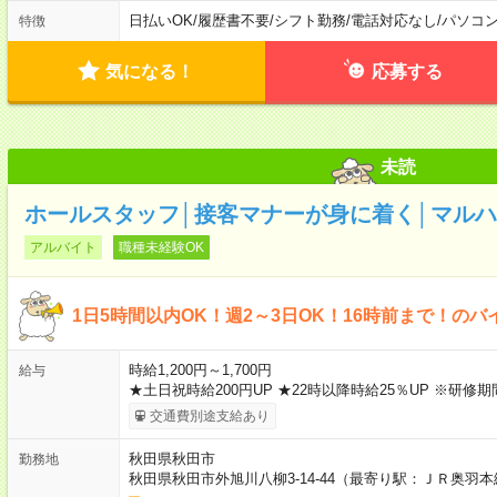
日払いOK
/
履歴書不要
/
シフト勤務
/
電話対応なし
/
パソコ
特徴
気になる！
応募する
未読
ホールスタッフ│接客マナーが身に着く│マルハン
アルバイト
職種未経験OK
1日5時間以内OK！週2～3日OK！16時前まで！のバ
時給1,200円～1,700円
給与
★土日祝時給200円UP ★22時以降時給25％UP ※研修期
交通費別途支給あり
秋田県秋田市
勤務地
秋田県秋田市外旭川八柳3-14-44（最寄り駅：ＪＲ奥羽