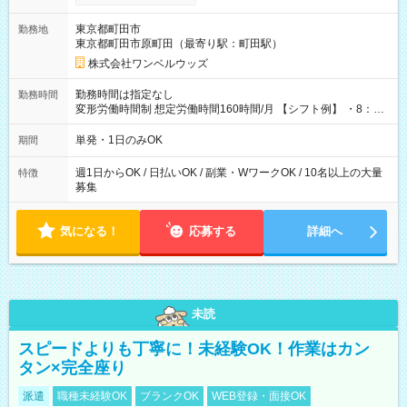
ンビニATMから 日払い分を引き落とせます！ 【試用期間】試
用期間なし
東京都町田市
勤務地
東京都町田市原町田（最寄り駅：町田駅）
株式会社ワンベルウッズ
勤務時間は指定なし
勤務時間
変形労働時間制 想定労働時間160時間/月 【シフト例】 ・8：00
～21：00
単発・1日のみOK
期間
週1日からOK / 日払いOK / 副業・WワークOK / 10名以上の大量
特徴
募集
気になる！
応募する
詳細へ
未読
スピードよりも丁寧に！未経験OK！作業はカン
タン×完全座り
派遣
職種未経験OK
ブランクOK
WEB登録・面接OK