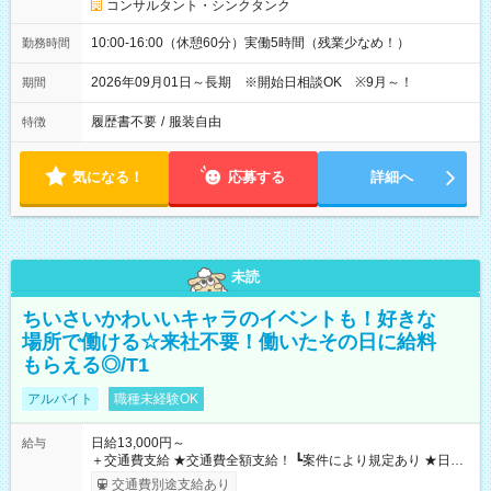
コンサルタント・シンクタンク
10:00-16:00（休憩60分）実働5時間（残業少なめ！）
勤務時間
2026年09月01日～長期 ※開始日相談OK ※9月～！
期間
履歴書不要
/
服装自由
特徴
気になる！
応募する
詳細へ
未読
ちいさいかわいいキャラのイベントも！好きな
場所で働ける☆来社不要！働いたその日に給料
もらえる◎/T1
アルバイト
職種未経験OK
日給13,000円～
給与
＋交通費支給 ★交通費全額支給！ ┗案件により規定あり ★日払
いOK！（規定あり） ┗働いたその日に現金GET♪ お仕事後はコ
交通費別途支給あり