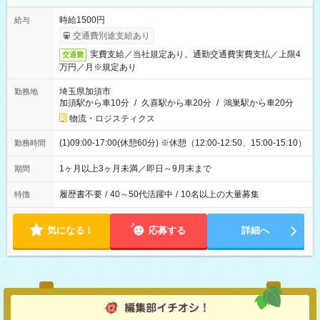
時給1500円
給与
交通費別途支給あり
実費支給／当社規定あり。通勤交通費実費支払／上限4
交通費
万円／月※規定あり
埼玉県加須市
勤務地
加須駅から車10分
/
久喜駅から車20分
/
鴻巣駅から車20分
物流・ロジスティクス
(1)09:00-17:00(休憩60分) ※休憩（12:00-12:50、15:00-15:10）
勤務時間
1ヶ月以上3ヶ月未満／即日～9月末まで
期間
履歴書不要
/
40～50代活躍中
/
10名以上の大量募集
特徴
気になる！
応募する
詳細へ