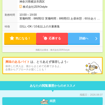
神奈川県横浜市西区
株式会社ZEROstyle
10:00～19:00
勤務時間
実働時間：8時間/日 実働時間：8時間/日 お昼休憩：60分あり 土
日祝含む全日シフト制
日払いOK / 10名以上の大量募集
特徴
気になる！
応募する
詳細へ
掲載元企業名
株式会社ZEROstyle
興味のあるバイト
は、とりあえず保存しよう♪
保存した求人は、後からまとめて応募できるよ。
企業からアプローチが届くことも！
あなたの閲覧履歴からのオススメ
掲載日：2026.08.07
未読