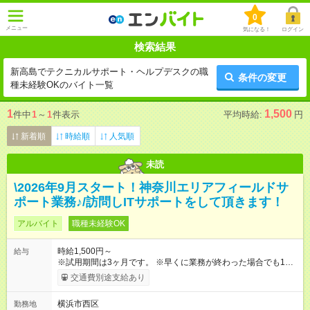
0
メニュー
気になる！
ログイン
検索結果
新高島でテクニカルサポート・ヘルプデスクの職
条件の変更
種未経験OKのバイト一覧
1
1,500
件中
1
～
1
件表示
平均時給:
円
新着順
時給順
人気順
未読
\2026年9月スタート！神奈川エリアフィールドサ
ポート業務♪/訪問しITサポートをして頂きます！
アルバイト
職種未経験OK
時給1,500円～
給与
※試用期間は3ヶ月です。 ※早くに業務が終わった場合でも1日
分満額支給させて頂きます。 【試用期間】試用期間あり 試用期
交通費別途支給あり
間の長さ：3ヶ月 雇用形態、給与は本採用時と同じです。
横浜市西区
勤務地