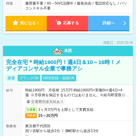
履歴書不要
/
40～50代活躍中
/
服装自由
/
電話対応なし
/
パソ
特徴
コンスキル不要
気になる！
応募する
詳細へ
掲載日：2026.08.06
未読
完全在宅＊時給1900円！週4日＆10～16時！メ
ディアコンサル企業で事務アシ
派遣
ブランクOK
WEB登録・面接OK
時給1900円 月収例 15万円 時給1900円×実働5h×週4日×4
給与
週 ※月収例を保証するものではありません。※給与即受取りサ
ービス利用可（利用条件有）
交通費別途支給あり
1ヶ月3万円を上限として実費支給
交通費
15～20万円
月収例
東京都千代田区
勤務地
四ツ谷駅から徒歩2分
/
麹町駅から徒歩13分