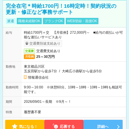
完全在宅＊時給1700円！16時定時！契約状況の
更新・修正など事務サポート
派遣
職種未経験OK
ブランクOK
WEB登録・面接OK
時給1700円＋交 【月収例】272,000円～ ■給与の前払いが可
給与
能な速払いサービスあり
交通費別途支給あり
交通費支給あり
交通費
25～30万円
月収例
東京都品川区
勤務地
五反田駅から徒歩7分
/
大崎広小路駅から徒歩5分
情報通信会社
9:00～16:00 ※休憩60分。10時～18時・10時～19時も相談可
勤務時間
能です。
2026/09/01～長期 ※9月～！
期間
履歴書不要
特徴
気になる！
応募する
詳細へ