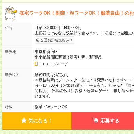
在宅ワークOK！副業・WワークOK！服装自由！の
月給280,000円～500,000円
給与
上記額にはみなし残業代を含みます。※超過分は全額支
交通費別途支給あり
東京都新宿区
勤務地
東京都新宿区新宿（最寄り駅：新宿駅）
ＬＵＬＬグループ
勤務時間は指定なし
勤務時間
≪勤務時間はプロジェクト先により変動いたします≫ ・10時
分～18時00分（休憩1時間） ＼平日夜も、ちゃんと「自
間程度。 仕事終わりに資格の勉強やゲーム、推し活やサ
います◎
副業・WワークOK
特徴
気になる！
応募する