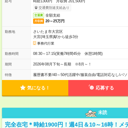
時給1300円 月収例 201,500円
給与
交通費別途支給あり
全額支給
交通費
20～25万円
月収例
さいたま市大宮区
勤務地
大宮(埼玉県)駅から徒歩3分
事務代行業
08:30～17:15(実働7時間45分 休憩1時間)
勤務時間
2026年08月下旬～長期 ※8月～！
期間
履歴書不要
/
40～50代活躍中
/
服装自由
/
電話対応なし
/
パソ
特徴
気になる！
応募する
未読
完全在宅＊時給1900円！週4日＆10～16時！