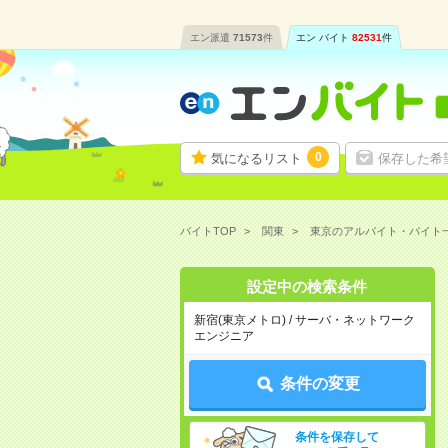
エン派遣
71573
件
エン バイト
82531
件
0
気になるリスト
保存した希
バイトTOP
関東
東京のアルバイト・バイト
設定中の検索条件
新宿(東京メトロ) / サーバ・ネットワーク
エンジニア
条件の変更
条件を保存して