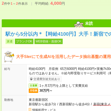
4,000
2
平均時給:
円
件中
1
～
2
件表示
未読
駅から5分以内＊【時給4100円】大手！新宿
派遣
ブランクOK
WEB登録・面接OK
大手SIerにて生成AIを活用したデータ抽出基盤の運
時給4100円 月収例 65万6000円 時給4100円×実働7h
給与
ものではありません。※給与即受取りサービス利用可（
交通費別途支給あり
1ヶ月3万円を上限として実費支給
交通費
30万円～
月収例
東京都新宿区
勤務地
新宿駅から徒歩7分
/
西新宿駅から徒歩4分
/
新宿(東京メ
情報処理サ－ビス