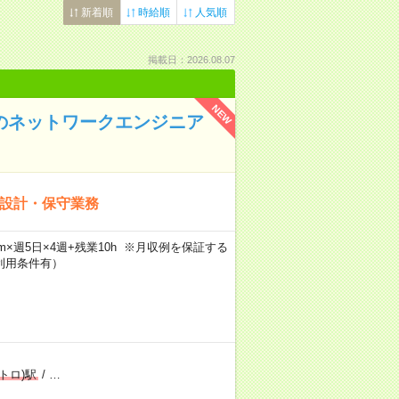
新着順
時給順
人気順
掲載日：2026.08.07
NEW
でのネットワークエンジニア
用設計・保守業務
30m×週5日×4週+残業10h ※月収例を保証する
利用条件有）
トロ)駅
/
…