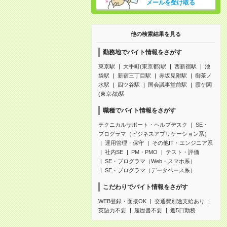
メールを受け取る
他の検索結果を見る
勤務地でバイト情報をさがす
東京駅
大手町(東京都)駅
西新宿駅
池
袋駅
新宿三丁目駅
赤坂見附駅
御茶ノ
水駅
四ツ谷駅
国会議事堂前駅
霞ケ関
(東京都)駅
職種でバイト情報をさがす
テクニカルサポート・ヘルプデスク
SE・
プログラマ（ビジネスアプリケーション系）
運用管理・保守
その他IT・エンジニア系
社内SE
PM・PMO
テスト・評価
SE・プログラマ（Web・スマホ系）
SE・プログラマ（データベース系）
こだわりでバイト情報をさがす
WEB登録・面接OK
交通費別途支給あり
英語力不要
履歴書不要
週5日勤務