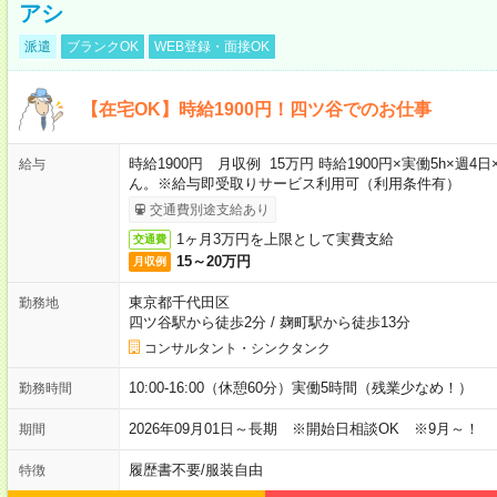
アシ
派遣
ブランクOK
WEB登録・面接OK
【在宅OK】時給1900円！四ツ谷でのお仕事
時給1900円 月収例 15万円 時給1900円×実働5h×
給与
ん。※給与即受取りサービス利用可（利用条件有）
交通費別途支給あり
1ヶ月3万円を上限として実費支給
交通費
15～20万円
月収例
東京都千代田区
勤務地
四ツ谷駅から徒歩2分
/
麹町駅から徒歩13分
コンサルタント・シンクタンク
10:00-16:00（休憩60分）実働5時間（残業少なめ！）
勤務時間
2026年09月01日～長期 ※開始日相談OK ※9月～！
期間
履歴書不要
/
服装自由
特徴