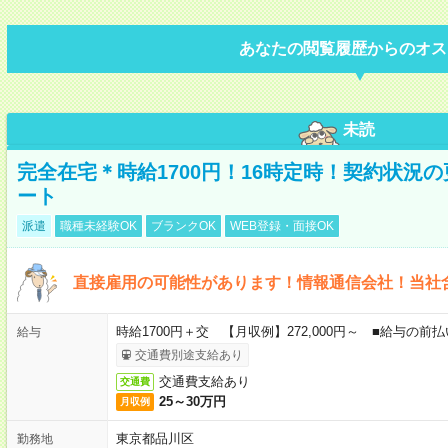
あなたの閲覧履歴からのオス
未読
完全在宅＊時給1700円！16時定時！契約状況
ート
派遣
職種未経験OK
ブランクOK
WEB登録・面接OK
直接雇用の可能性があります！情報通信会社！当社
時給1700円＋交 【月収例】272,000円～ ■給与の
給与
交通費別途支給あり
交通費支給あり
交通費
25～30万円
月収例
東京都品川区
勤務地