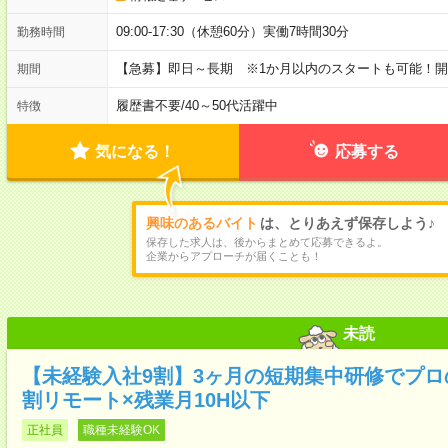
09:00-17:30（休憩60分）実働7時間30分
勤務時間
【急募】即日～長期 ※1か月以内のスタートも可能！
期間
履歴書不要
/
40～50代活躍中
特徴
気になる！
応募する
興味のあるバイト
は、とりあえず保存しよう♪
保存した求人は、後からまとめて応募できるよ。
企業からアプローチが届くことも！
未読
【未経験入社9割】3ヶ月の短期集中研修でプロ
割リモート×残業月10H以下
正社員
職種未経験OK