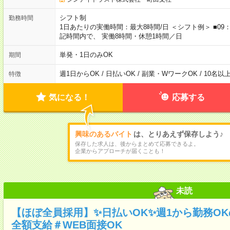
シフト制
勤務時間
1日あたりの実働時間：最大8時間/日 ＜シフト例＞ ■09：00
記時間内で、 実働8時間・休憩1時間／日
単発・1日のみOK
期間
週1日からOK / 日払いOK / 副業・WワークOK / 10名
特徴
気になる！
応募する
興味のあるバイト
は、とりあえず保存しよう♪
保存した求人は、後からまとめて応募できるよ。
企業からアプローチが届くことも！
未読
【ほぼ全員採用】✨日払いOK✨週1から勤務O
全額支給＃WEB面接OK