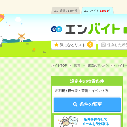
エン派遣
71454
件
エン バイト
82531
件
0
気になるリスト
保存した希
バイトTOP
関東
東京のアルバイト・バイト
設定中の検索条件
赤羽橋 / 軽作業・警備・イベント系
条件の変更
条件を保存して
メールを受け取る