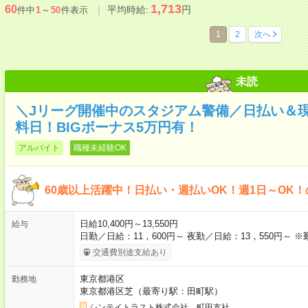
1,713
60
平均時給:
円
件中
1
～
50
件表示
1
2
次へ
未読
＼Jリーグ開催中のスタジアム警備／日払い＆
料日！BIGボーナス5万円有！
アルバイト
職種未経験OK
60歳以上活躍中！日払い・週払いOK！週1日～OK
日給10,400円～13,550円
給与
日勤／日給：11，600円～ 夜勤／日給：13，550円～ 
交通費別途支給あり
東京都港区
勤務地
東京都港区芝（最寄り駅：田町駅）
シンテイトラスト株式会社 町田支社