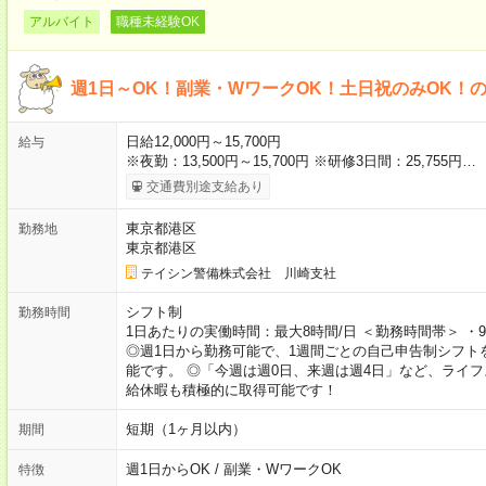
アルバイト
職種未経験OK
週1日～OK！副業・WワークOK！土日祝のみOK！
日給12,000円～15,700円
給与
※夜勤：13,500円～15,700円 ※研修3日間：25,755円…
交通費別途支給あり
東京都港区
勤務地
東京都港区
テイシン警備株式会社 川崎支社
シフト制
勤務時間
1日あたりの実働時間：最大8時間/日 ＜勤務時間帯＞ ・9時0
◎週1日から勤務可能で、1週間ごとの自己申告制シフト
能です。 ◎「今週は週0日、来週は週4日」など、ライ
給休暇も積極的に取得可能です！
短期（1ヶ月以内）
期間
週1日からOK / 副業・WワークOK
特徴