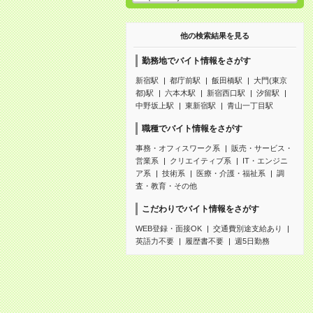
他の検索結果を見る
勤務地でバイト情報をさがす
新宿駅
都庁前駅
飯田橋駅
大門(東京
都)駅
六本木駅
新宿西口駅
汐留駅
中野坂上駅
東新宿駅
青山一丁目駅
職種でバイト情報をさがす
事務・オフィスワーク系
販売・サービス・
営業系
クリエイティブ系
IT・エンジニ
ア系
技術系
医療・介護・福祉系
調
査・教育・その他
こだわりでバイト情報をさがす
WEB登録・面接OK
交通費別途支給あり
英語力不要
履歴書不要
週5日勤務