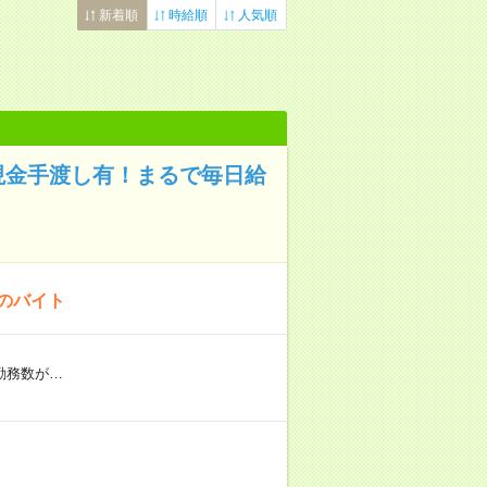
新着順
時給順
人気順
現金手渡し有！まるで毎日給
！のバイト
※勤務数が…