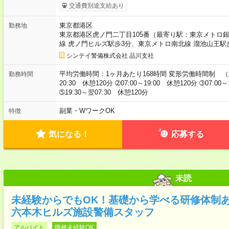
交通費別途支給あり
東京都港区
勤務地
東京都港区虎ノ門二丁目105番（最寄り駅：東京メトロ銀
線 虎ノ門ヒルズ駅歩3分、東京メトロ南北線 溜池山王駅
シンテイ警備株式会社 品川支社
平均労働時間：1ヶ月あたり168時間 変形労働時間制 （想定
勤務時間
20:30 休憩120分 ➁07:00～19:00 休憩120分 ➂07:00
➄19:30～翌07:30 休憩120分
副業・WワークOK
特徴
気になる！
応募する
未読
未経験からでもOK！基礎から学べる研修体制
六本木ヒルズ施設警備スタッフ
アルバイト
職種未経験OK