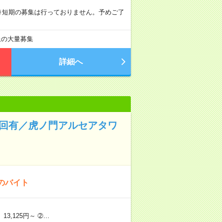
。 ※短期の募集は行っておりません。予めご了
以上の大量募集
詳細へ
2回有／虎ノ門アルセアタワ
のバイト
3,125円～ ➁…