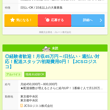
働8時間） ※週5日勤務（場所次第では週4も有り） ※配達状況に
よって時間外での勤務可能性有り ※案件により多少の前後あり
日払いOK / 10名以上の大量募集
特徴
※配達が完了次第、帰社OKです
気になる！
応募する
詳細へ
掲載元企業名
Jルート株式会社
未読
◎経験者歓迎！月収45万円～/日払い・週払い対
応！配送スタッフ/初期費用0円！【JCSロジス
コ】
アルバイト
職種未経験OK
月給450,000円～800,000円
給与
★配達個数が増えるとさらに給与UP！ 1番稼ぐ人で月120万ほ
ど！ ・主要都市エリア 月収55万円／週5日稼働 月収65万~112
万円／週6日稼働 ・地方郊外エリア 月収40万円／週5日稼働 月
東京都中央区
勤務地
収40万円~50万円／週6日稼働 ＜モデルイメージ＞ ■月収50万
東京都中央区
円 (27歳男性/江東区在住)※元建築関係 1日150個配達×25日勤務
JCSロジスコ株式会社
(日休み) ■月収80万円(43歳男性/墨田区在住)※元営業 1日200個