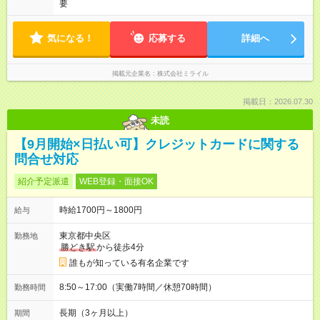
要
気になる！
応募する
詳細へ
掲載元企業名
株式会社ミライル
掲載日：2026.07.30
未読
【9月開始×日払い可】クレジットカードに関する
問合せ対応
紹介予定派遣
WEB登録・面接OK
時給1700円～1800円
給与
東京都中央区
勤務地
勝どき駅
から徒歩4分
誰もが知っている有名企業です
8:50～17:00（実働7時間／休憩70時間）
勤務時間
長期（3ヶ月以上）
期間