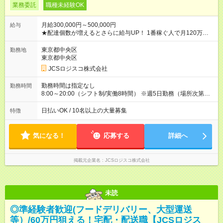
業務委託
職種未経験OK
月給300,000円～500,000円
給与
★配達個数が増えるとさらに給与UP！ 1番稼ぐ人で月120万ほ
ど！ ・主要都市エリア 月収55万円／週5日稼働 月収65万~112
万円／週6日稼働 ・地方郊外エリア 月収40万円／週5日稼働 月
東京都中央区
勤務地
収40万円~50万円／週6日稼働 ＜モデルイメージ＞ ■月収50万
東京都中央区
円 (27歳男性/江東区在住)※元建築関係 1日150個配達×25日勤務
JCSロジスコ株式会社
(日休み) ■月収80万円(43歳男性/墨田区在住)※元営業 1日200個
配達×25日勤務(月休み) 【試用期間】試用期間なし
勤務時間は指定なし
勤務時間
8:00～20:00（シフト制/実働8時間） ※週5日勤務（場所次第で
は週4も有り） ※配達状況によって時間外での勤務可能性有り ※
案件により多少の前後あり ※配達が完了次第、帰社OKです
日払いOK / 10名以上の大量募集
特徴
気になる！
応募する
詳細へ
掲載元企業名
JCSロジスコ株式会社
未読
◎準経験者歓迎(フードデリバリー、大型運送
等）/60万円狙える！宅配・配送職【JCSロジス