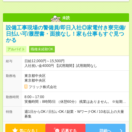
未読
設備工事現場の警備員/即日入社◎家電付き寮完備/
日払い可/履歴書・面接なし！家も仕事もすぐ見つ
かる
アルバイト
職種未経験OK
日給12,000円～15,500円
給与
入社祝い金4000円 【試用期間】試用期間なし
東京都中央区
勤務地
東京都中央区
フリック株式会社
8:00～17:00
勤務時間
実働時間：8時間/日 （休憩60分） 残業はありません。 ※短期の
募集は行っておりません。予めご了承くださいませ。
週1日からOK / 日払いOK / 副業・WワークOK / 10名以上の大量
特徴
募集
気になる！
応募する
詳細へ