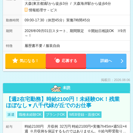
大森(東京都)駅から徒歩3分
/
大森海岸駅から徒歩6分
情報処理サ－ビス
09:00-17:30（休憩45分）実働7時間45分
勤務時間
2026年09月01日スタート、期間限定 ※開始日相談OK ※9月
期間
～！
履歴書不要
/
服装自由
特徴
気になる！
応募する
詳細へ
掲載日：2026.08.06
未読
【週2在宅勤務】時給2100円！未経験OK！残業
ほぼなし▼八千代緑が丘でのお仕事
派遣
職種未経験OK
ブランクOK
WEB登録・面接OK
時給2100円 月収例 32万円 時給2100円×実働7h45m×週5日×4
給与
週 ※月収例を保証するものではありません。※給与即受取りサ