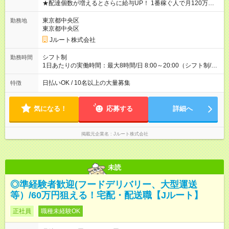
★配達個数が増えるとさらに給与UP！ 1番稼ぐ人で月120万ほ
ど！ ・主要都市エリア 月収55万円／週5日稼働 月収65万~112
万円／週6日稼働 ・地方郊外エリア 月収40万円／週5日稼働 月
東京都中央区
勤務地
収40万円~50万円／週6日稼働 ＜モデルイメージ＞ ■月収50万
東京都中央区
円 (27歳男性/江東区在住)※元建築関係 1日150個配達×25日勤務
Jルート株式会社
(日休み) ■月収80万円(43歳男性/墨田区在住)※元営業 1日200個
配達×25日勤務(月休み) 【試用期間】試用期間なし
シフト制
勤務時間
1日あたりの実働時間：最大8時間/日 8:00～20:00（シフト制/実
働8時間） ※週5日勤務（場所次第では週4も有り） ※配達状況に
よって時間外での勤務可能性有り ※案件により多少の前後あり
日払いOK / 10名以上の大量募集
特徴
※配達が完了次第、帰社OKです
気になる！
応募する
詳細へ
掲載元企業名
Jルート株式会社
未読
◎準経験者歓迎(フードデリバリー、大型運送
等）/60万円狙える！宅配・配送職【Jルート】
正社員
職種未経験OK