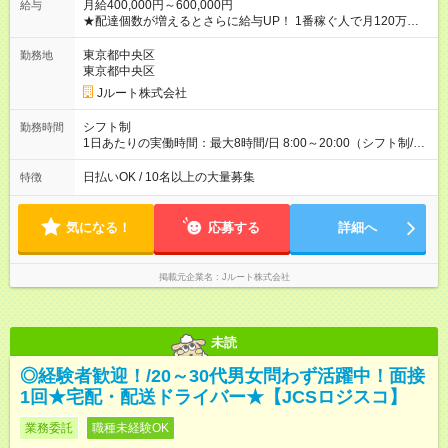
月給400,000円～600,000円
給与
★配達個数が増えるとさらに給与UP！ 1番稼ぐ人で月120万ほ
ど！ ・主要都市エリア 月収55万円／週5日稼働 月収65万~112
万円／週6日稼働 ・地方郊外エリア 月収40万円／週5日稼働 月
東京都中央区
勤務地
収40万円~50万円／週6日稼働 ＜モデルイメージ＞ ■月収50万
東京都中央区
円 (27歳男性/江東区在住)※元建築関係 1日150個配達×25日勤務
Jルート株式会社
(日休み) ■月収80万円(43歳男性/墨田区在住)※元営業 1日200個
配達×25日勤務(月休み) 【試用期間】試用期間なし
シフト制
勤務時間
1日あたりの実働時間：最大8時間/日 8:00～20:00（シフト制/実
働8時間） ※週5日勤務（場所次第では週4も有り） ※配達状況に
よって時間外での勤務可能性有り ※案件により多少の前後あり
日払いOK / 10名以上の大量募集
特徴
※配達が完了次第、帰社OKです
気になる！
応募する
詳細へ
掲載元企業名
Jルート株式会社
未読
◎経験者歓迎！/20～30代男女問わず活躍中！面接
1回★宅配・配送ドライバー★【JCSロジスコ】
業務委託
職種未経験OK