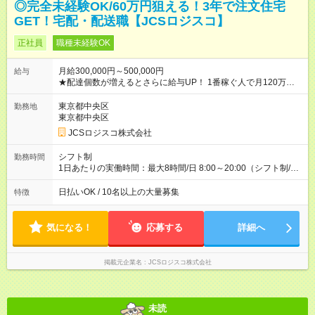
◎完全未経験OK/60万円狙える！3年で注文住宅
GET！宅配・配送職【JCSロジスコ】
正社員
職種未経験OK
月給300,000円～500,000円
給与
★配達個数が増えるとさらに給与UP！ 1番稼ぐ人で月120万ほ
ど！ ・主要都市エリア 月収55万円／週5日稼働 月収65万~112
万円／週6日稼働 ・地方郊外エリア 月収40万円／週5日稼働 月
東京都中央区
勤務地
収40万円~50万円／週6日稼働 ＜モデルイメージ＞ ■月収50万
東京都中央区
円 (27歳男性/江東区在住)※元建築関係 1日150個配達×25日勤務
JCSロジスコ株式会社
(日休み) ■月収80万円(43歳男性/墨田区在住)※元営業 1日200個
配達×25日勤務(月休み) 【試用期間】試用期間なし
シフト制
勤務時間
1日あたりの実働時間：最大8時間/日 8:00～20:00（シフト制/実
働8時間） ※週5日勤務（場所次第では週4も有り） ※配達状況に
よって時間外での勤務可能性有り ※案件により多少の前後あり
日払いOK / 10名以上の大量募集
特徴
※配達が完了次第、帰社OKです
気になる！
応募する
詳細へ
掲載元企業名
JCSロジスコ株式会社
未読