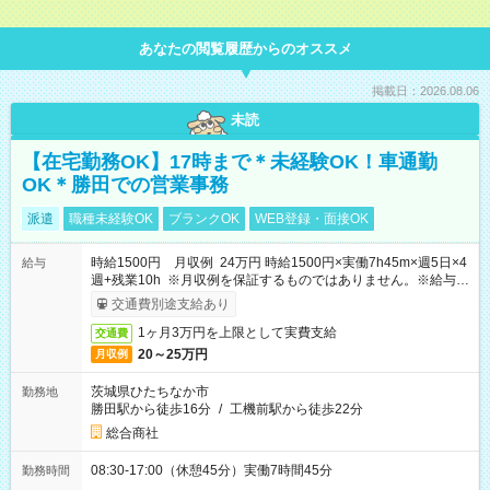
あなたの閲覧履歴からのオススメ
掲載日：2026.08.06
未読
【在宅勤務OK】17時まで＊未経験OK！車通勤
OK＊勝田での営業事務
派遣
職種未経験OK
ブランクOK
WEB登録・面接OK
時給1500円 月収例 24万円 時給1500円×実働7h45m×週5日×4
給与
週+残業10h ※月収例を保証するものではありません。※給与即
受取りサービス利用可（利用条件有）
交通費別途支給あり
1ヶ月3万円を上限として実費支給
交通費
20～25万円
月収例
茨城県ひたちなか市
勤務地
勝田駅から徒歩16分
/
工機前駅から徒歩22分
総合商社
08:30-17:00（休憩45分）実働7時間45分
勤務時間