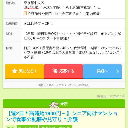
東京都中央区
勤務地
勝どき駅
/
水天宮前駅
/
八丁堀(東京都)駅
/
…
介護施設や病院 ※ご自宅近辺からご案内可能
★1日5時間～OK！
勤務時間
【急募】即日勤務OK！中旬～など開始日相談可 ★まずはお試
期間
し2カ月～のスタートも歓迎！
日払いOK
/
履歴書不要
/
40～50代活躍中
/
副業・WワークOK
/
特徴
シフト勤務
/
10名以上の大量募集
/
電話対応なし
/
パソコンスキ
ル不要
気になる！
応募する
詳細へ
掲載元企業名
ケアスタッフィング株式会社
掲載日：2026.07.28
未読
【週2日＊高時給1900円～】シニア向けマンショ
ンで食事の配膳や見守り＊介護