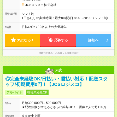
円 (27歳男性/江東区在住)※元建築関係 1日150個配達×25日勤務
JCSロジスコ株式会社
(日休み) ■月収80万円(43歳男性/墨田区在住)※元営業 1日200個
配達×25日勤務(月休み) 【試用期間】試用期間なし
シフト制
勤務時間
1日あたりの実働時間：最大8時間/日 8:00～20:00（シフト制/実
働8時間） ※週5日勤務（場所次第では週4も有り） ※配達状況に
よって時間外での勤務可能性有り ※案件により多少の前後あり
日払いOK / 10名以上の大量募集
特徴
※配達が完了次第、帰社OKです
気になる！
応募する
詳細へ
掲載元企業名
JCSロジスコ株式会社
未読
◎完全未経験OK/日払い・週払い対応！配送スタ
ッフ/初期費用0円！【JCSロジスコ】
アルバイト
職種未経験OK
月給300,000円～500,000円
給与
★配達個数が増えるとさらに給与UP！ 1番稼ぐ人で月120万ほ
ど！ ・主要都市エリア 月収55万円／週5日稼働 月収65万~112
万円／週6日稼働 ・地方郊外エリア 月収40万円／週5日稼働 月
東京都中央区
勤務地