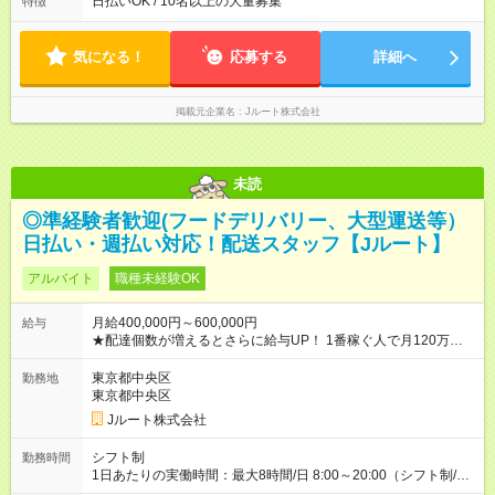
日払いOK / 10名以上の大量募集
特徴
※配達が完了次第、帰社OKです
気になる！
応募する
詳細へ
掲載元企業名
Jルート株式会社
未読
◎準経験者歓迎(フードデリバリー、大型運送等）
日払い・週払い対応！配送スタッフ【Jルート】
アルバイト
職種未経験OK
月給400,000円～600,000円
給与
★配達個数が増えるとさらに給与UP！ 1番稼ぐ人で月120万ほ
ど！ ・主要都市エリア 月収55万円／週5日稼働 月収65万~112
万円／週6日稼働 ・地方郊外エリア 月収40万円／週5日稼働 月
東京都中央区
勤務地
収40万円~50万円／週6日稼働 ＜モデルイメージ＞ ■月収50万
東京都中央区
円 (27歳男性/江東区在住)※元建築関係 1日150個配達×25日勤務
Jルート株式会社
(日休み) ■月収80万円(43歳男性/墨田区在住)※元営業 1日200個
配達×25日勤務(月休み) 【試用期間】試用期間なし
シフト制
勤務時間
1日あたりの実働時間：最大8時間/日 8:00～20:00（シフト制/実
働8時間） ※週5日勤務（場所次第では週4も有り） ※配達状況に