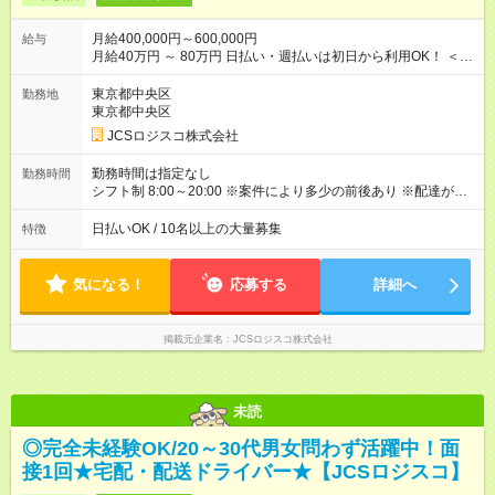
月給400,000円～600,000円
給与
月給40万円 ～ 80万円 日払い・週払いは初日から利用OK！ ＜想
定年収＞ 480万円 ～ 960万円 ★配達個数が増えるとさらに給与
UP！ ★1番稼ぐ人で月120万ほど！ ＜平均収入イメージ＞ ・主
東京都中央区
勤務地
要都市エリア 月収50万円／週5日稼働 月収60万~80万円／週6日
東京都中央区
稼働 ・地方郊外エリア 月収40万円／週5日稼働 月収45万円~60
JCSロジスコ株式会社
万円／週6日稼働 【試用期間】試用期間なし
勤務時間は指定なし
勤務時間
シフト制 8:00～20:00 ※案件により多少の前後あり ※配達が完
了次第、帰社OKです
日払いOK / 10名以上の大量募集
特徴
気になる！
応募する
詳細へ
掲載元企業名
JCSロジスコ株式会社
未読
◎完全未経験OK/20～30代男女問わず活躍中！面
接1回★宅配・配送ドライバー★【JCSロジスコ】