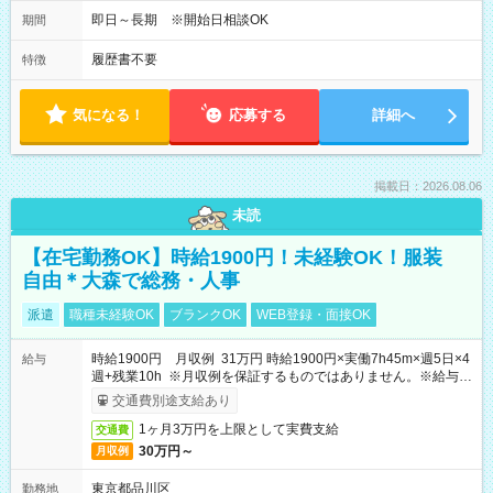
即日～長期 ※開始日相談OK
期間
履歴書不要
特徴
気になる！
応募する
詳細へ
掲載日：2026.08.06
未読
【在宅勤務OK】時給1900円！未経験OK！服装
自由＊大森で総務・人事
派遣
職種未経験OK
ブランクOK
WEB登録・面接OK
時給1900円 月収例 31万円 時給1900円×実働7h45m×週5日×4
給与
週+残業10h ※月収例を保証するものではありません。※給与即
受取りサービス利用可（利用条件有）
交通費別途支給あり
1ヶ月3万円を上限として実費支給
交通費
30万円～
月収例
東京都品川区
勤務地