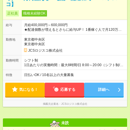
コ】
正社員
職種未経験OK
月給400,000円～600,000円
給与
★配達個数が増えるとさらに給与UP！ 1番稼ぐ人で月120万ほ
ど！ ・主要都市エリア 月収55万円／週5日稼働 月収65万~112
万円／週6日稼働 ・地方郊外エリア 月収40万円／週5日稼働 月
東京都中央区
勤務地
収40万円~50万円／週6日稼働 ＜モデルイメージ＞ ■月収50万
東京都中央区
円 (27歳男性/江東区在住)※元建築関係 1日150個配達×25日勤務
JCSロジスコ株式会社
(日休み) ■月収80万円(43歳男性/墨田区在住)※元営業 1日200個
配達×25日勤務(月休み) 【試用期間】試用期間なし
シフト制
勤務時間
1日あたりの実働時間：最大8時間/日 8:00～20:00（シフト制/実
働8時間） ※週5日勤務（場所次第では週4も有り） ※配達状況に
よって時間外での勤務可能性有り ※案件により多少の前後あり
日払いOK / 10名以上の大量募集
特徴
※配達が完了次第、帰社OKです
気になる！
応募する
詳細へ
掲載元企業名
JCSロジスコ株式会社
未読