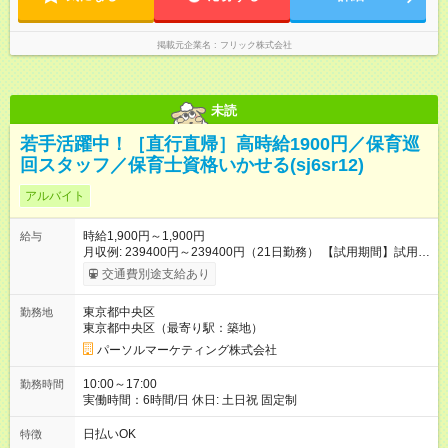
掲載元企業名
フリック株式会社
未読
若手活躍中！［直行直帰］高時給1900円／保育巡
回スタッフ／保育士資格いかせる(sj6sr12)
アルバイト
時給1,900円～1,900円
給与
月収例: 239400円～239400円（21日勤務） 【試用期間】試用期
間なし
交通費別途支給あり
東京都中央区
勤務地
東京都中央区（最寄り駅：築地）
パーソルマーケティング株式会社
10:00～17:00
勤務時間
実働時間：6時間/日 休日: 土日祝 固定制
日払いOK
特徴