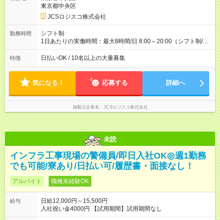
収40万円~50万円／週6日稼働 ＜モデルイメージ＞ ■月収50万
東京都中央区
円 (27歳男性/江東区在住)※元建築関係 1日150個配達×25日勤務
JCSロジスコ株式会社
(日休み) ■月収80万円(43歳男性/墨田区在住)※元営業 1日200個
配達×25日勤務(月休み) 【試用期間】試用期間なし
シフト制
勤務時間
1日あたりの実働時間：最大8時間/日 8:00～20:00（シフト制/実
働8時間） ※週5日勤務（場所次第では週4も有り） ※配達状況に
よって時間外での勤務可能性有り ※案件により多少の前後あり
日払いOK / 10名以上の大量募集
特徴
※配達が完了次第、帰社OKです
気になる！
応募する
詳細へ
掲載元企業名
JCSロジスコ株式会社
未読
インフラ工事現場の警備員/即日入社OK◎週1勤務
でも可能/寮あり/日払い可/履歴書・面接なし！
アルバイト
職種未経験OK
日給12,000円～15,500円
給与
入社祝い金4000円 【試用期間】試用期間なし