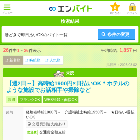
0
メニュー
気になる！
ログイン
検索結果
条件の変更
勝どきで即日払いOKのバイト一覧
26
1,857
件中
1
～
26
件表示
平均時給:
円
新着順
時給順
人気順
掲載日：2026.08.02
未読
【週2日～】高時給1900円×日払いOK＊ホテルの
ような施設でお話相手や掃除など
派遣
ブランクOK
WEB登録・面接OK
経験者時給1900円～ 介護福祉士時給1950円～ ★日払い/週払
給与
いOK
交通費別途支給あり
交通費全額支給
交通費