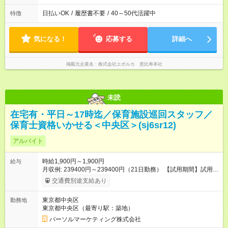
日払いOK
/
履歴書不要
/
40～50代活躍中
特徴
気になる！
応募する
詳細へ
掲載元企業名
株式会社エボルカ 恵比寿本社
未読
在宅有・平日～17時迄／保育施設巡回スタッフ／
保育士資格いかせる＜中央区＞(sj6sr12)
アルバイト
時給1,900円～1,900円
給与
月収例: 239400円～239400円（21日勤務） 【試用期間】試用期
間なし
交通費別途支給あり
東京都中央区
勤務地
東京都中央区（最寄り駅：築地）
パーソルマーケティング株式会社