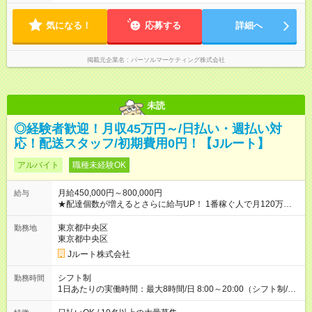
気になる！
応募する
詳細へ
掲載元企業名
パーソルマーケティング株式会社
未読
◎経験者歓迎！月収45万円～/日払い・週払い対
応！配送スタッフ/初期費用0円！【Jルート】
アルバイト
職種未経験OK
月給450,000円～800,000円
給与
★配達個数が増えるとさらに給与UP！ 1番稼ぐ人で月120万ほ
ど！ ・主要都市エリア 月収55万円／週5日稼働 月収65万~112
万円／週6日稼働 ・地方郊外エリア 月収40万円／週5日稼働 月
東京都中央区
勤務地
収40万円~50万円／週6日稼働 ＜モデルイメージ＞ ■月収50万
東京都中央区
円 (27歳男性/江東区在住)※元建築関係 1日150個配達×25日勤務
Jルート株式会社
(日休み) ■月収80万円(43歳男性/墨田区在住)※元営業 1日200個
配達×25日勤務(月休み) 【試用期間】試用期間なし
シフト制
勤務時間
1日あたりの実働時間：最大8時間/日 8:00～20:00（シフト制/実
働8時間） ※週5日勤務（場所次第では週4も有り） ※配達状況に
よって時間外での勤務可能性有り ※案件により多少の前後あり