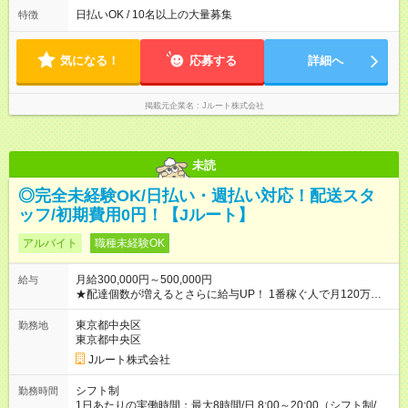
よって時間外での勤務可能性有り ※案件により多少の前後あり
日払いOK / 10名以上の大量募集
特徴
※配達が完了次第、帰社OKです
気になる！
応募する
詳細へ
掲載元企業名
Jルート株式会社
未読
◎完全未経験OK/日払い・週払い対応！配送スタ
ッフ/初期費用0円！【Jルート】
アルバイト
職種未経験OK
月給300,000円～500,000円
給与
★配達個数が増えるとさらに給与UP！ 1番稼ぐ人で月120万ほ
ど！ ・主要都市エリア 月収55万円／週5日稼働 月収65万~112
万円／週6日稼働 ・地方郊外エリア 月収40万円／週5日稼働 月
東京都中央区
勤務地
収40万円~50万円／週6日稼働 ＜モデルイメージ＞ ■月収50万
東京都中央区
円 (27歳男性/江東区在住)※元建築関係 1日150個配達×25日勤務
Jルート株式会社
(日休み) ■月収80万円(43歳男性/墨田区在住)※元営業 1日200個
配達×25日勤務(月休み) 【試用期間】試用期間なし
シフト制
勤務時間
1日あたりの実働時間：最大8時間/日 8:00～20:00（シフト制/実