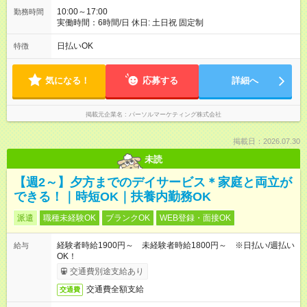
10:00～17:00
勤務時間
実働時間：6時間/日 休日: 土日祝 固定制
日払いOK
特徴
気になる！
応募する
詳細へ
掲載元企業名
パーソルマーケティング株式会社
掲載日：2026.07.30
未読
【週2～】夕方までのデイサービス＊家庭と両立が
できる！｜時短OK｜扶養内勤務OK
派遣
職種未経験OK
ブランクOK
WEB登録・面接OK
経験者時給1900円～ 未経験者時給1800円～ ※日払い/週払い
給与
OK！
交通費別途支給あり
交通費全額支給
交通費