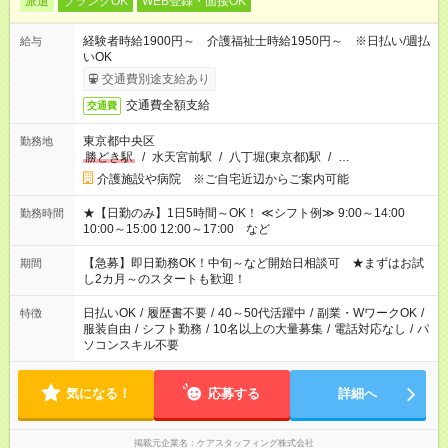
派遣
ブランクOK
WEB登録・面接OK
経験者時給1900円～ 介護福祉士時給1950円～ ※日払い/週払
給与
いOK
交通費別途支給あり
交通費全額支給
交通費
東京都中央区
勤務地
勝どき駅
/
水天宮前駅
/
八丁堀(東京都)駅
/
…
介護施設や病院 ※ご自宅近辺からご案内可能
★【日勤のみ】1日5時間～OK！ ≪シフト例≫ 9:00～14:00
勤務時間
10:00～15:00 12:00～17:00 など
【急募】即日勤務OK！中旬～など開始日相談可 ★まずはお試
期間
し2カ月～のスタートも歓迎！
日払いOK
/
履歴書不要
/
40～50代活躍中
/
副業・WワークOK
/
特徴
服装自由
/
シフト勤務
/
10名以上の大量募集
/
電話対応なし
/
パ
ソコンスキル不要
気になる！
応募する
詳細へ
掲載元企業名
ケアスタッフィング株式会社