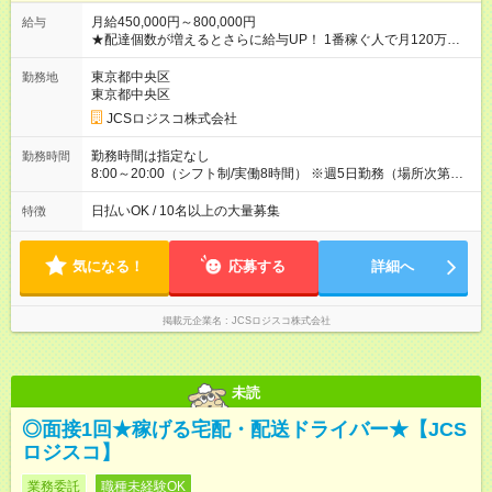
月給450,000円～800,000円
給与
★配達個数が増えるとさらに給与UP！ 1番稼ぐ人で月120万ほ
ど！ ・主要都市エリア 月収55万円／週5日稼働 月収65万~112
万円／週6日稼働 ・地方郊外エリア 月収40万円／週5日稼働 月
東京都中央区
勤務地
収40万円~50万円／週6日稼働 ＜モデルイメージ＞ ■月収50万
東京都中央区
円 (27歳男性/江東区在住)※元建築関係 1日150個配達×25日勤務
JCSロジスコ株式会社
(日休み) ■月収80万円(43歳男性/墨田区在住)※元営業 1日200個
配達×25日勤務(月休み) 【試用期間】試用期間なし
勤務時間は指定なし
勤務時間
8:00～20:00（シフト制/実働8時間） ※週5日勤務（場所次第で
は週4も有り） ※配達状況によって時間外での勤務可能性有り ※
案件により多少の前後あり ※配達が完了次第、帰社OKです
日払いOK / 10名以上の大量募集
特徴
気になる！
応募する
詳細へ
掲載元企業名
JCSロジスコ株式会社
未読
◎面接1回★稼げる宅配・配送ドライバー★【JCS
ロジスコ】
業務委託
職種未経験OK