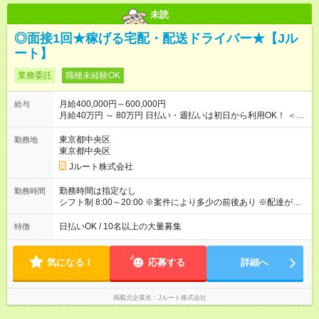
未読
◎面接1回★稼げる宅配・配送ドライバー★【Jル
ート】
業務委託
職種未経験OK
月給400,000円～600,000円
給与
月給40万円 ～ 80万円 日払い・週払いは初日から利用OK！ ＜想
定年収＞ 480万円 ～ 960万円 ★配達個数が増えるとさらに給与
UP！ ★1番稼ぐ人で月120万ほど！ ＜平均収入イメージ＞ ・主
東京都中央区
勤務地
要都市エリア 月収50万円／週5日稼働 月収60万~80万円／週6日
東京都中央区
稼働 ・地方郊外エリア 月収40万円／週5日稼働 月収45万円~60
Jルート株式会社
万円／週6日稼働 【試用期間】試用期間なし
勤務時間は指定なし
勤務時間
シフト制 8:00～20:00 ※案件により多少の前後あり ※配達が完
了次第、帰社OKです
日払いOK / 10名以上の大量募集
特徴
気になる！
応募する
詳細へ
掲載元企業名
Jルート株式会社