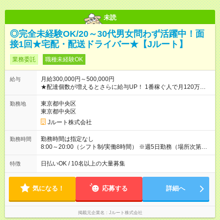
未読
◎完全未経験OK/20～30代男女問わず活躍中！面
接1回★宅配・配送ドライバー★【Jルート】
業務委託
職種未経験OK
月給300,000円～500,000円
給与
★配達個数が増えるとさらに給与UP！ 1番稼ぐ人で月120万ほ
ど！ ・主要都市エリア 月収55万円／週5日稼働 月収65万~112
万円／週6日稼働 ・地方郊外エリア 月収40万円／週5日稼働 月
東京都中央区
勤務地
収40万円~50万円／週6日稼働 ＜モデルイメージ＞ ■月収50万
東京都中央区
円 (27歳男性/江東区在住)※元建築関係 1日150個配達×25日勤務
Jルート株式会社
(日休み) ■月収80万円(43歳男性/墨田区在住)※元営業 1日200個
配達×25日勤務(月休み) 【試用期間】試用期間なし
勤務時間は指定なし
勤務時間
8:00～20:00（シフト制/実働8時間） ※週5日勤務（場所次第で
は週4も有り） ※配達状況によって時間外での勤務可能性有り ※
案件により多少の前後あり ※配達が完了次第、帰社OKです
日払いOK / 10名以上の大量募集
特徴
気になる！
応募する
詳細へ
掲載元企業名
Jルート株式会社