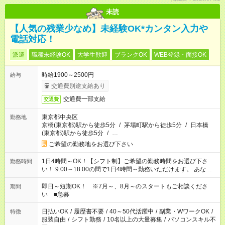
未読
【人気の残業少なめ】未経験OK*カンタン入力や
電話対応！
派遣
職種未経験OK
大学生歓迎
ブランクOK
WEB登録・面接OK
時給1900～2500円
給与
交通費別途支給あり
交通費一部支給
交通費
東京都中央区
勤務地
京橋(東京都)駅から徒歩5分
/
茅場町駅から徒歩5分
/
日本橋
(東京都)駅から徒歩5分
/
…
ご希望の勤務地をお選び下さい
1日4時間～OK！【シフト制】ご希望の勤務時間をお選び下さ
勤務時間
い！ 9:00～18:00の間で1日4時間～勤務いただけます。 あなた
のライフスタイルに合った勤務時間で働きましょう。 その他の
勤務時間もご用意しています。お気軽にご相談下さい。
即日～短期OK！ ※7月～、8月～のスタートもご相談くださ
期間
い ■急募
日払いOK
/
履歴書不要
/
40～50代活躍中
/
副業・WワークOK
/
特徴
服装自由
/
シフト勤務
/
10名以上の大量募集
/
パソコンスキル不