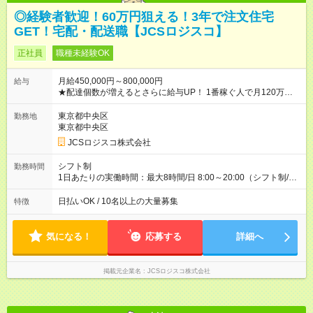
◎経験者歓迎！60万円狙える！3年で注文住宅
GET！宅配・配送職【JCSロジスコ】
正社員
職種未経験OK
月給450,000円～800,000円
給与
★配達個数が増えるとさらに給与UP！ 1番稼ぐ人で月120万ほ
ど！ ・主要都市エリア 月収55万円／週5日稼働 月収65万~112
万円／週6日稼働 ・地方郊外エリア 月収40万円／週5日稼働 月
東京都中央区
勤務地
収40万円~50万円／週6日稼働 ＜モデルイメージ＞ ■月収50万
東京都中央区
円 (27歳男性/江東区在住)※元建築関係 1日150個配達×25日勤務
JCSロジスコ株式会社
(日休み) ■月収80万円(43歳男性/墨田区在住)※元営業 1日200個
配達×25日勤務(月休み) 【試用期間】試用期間なし
シフト制
勤務時間
1日あたりの実働時間：最大8時間/日 8:00～20:00（シフト制/実
働8時間） ※週5日勤務（場所次第では週4も有り） ※配達状況に
よって時間外での勤務可能性有り ※案件により多少の前後あり
日払いOK / 10名以上の大量募集
特徴
※配達が完了次第、帰社OKです
気になる！
応募する
詳細へ
掲載元企業名
JCSロジスコ株式会社