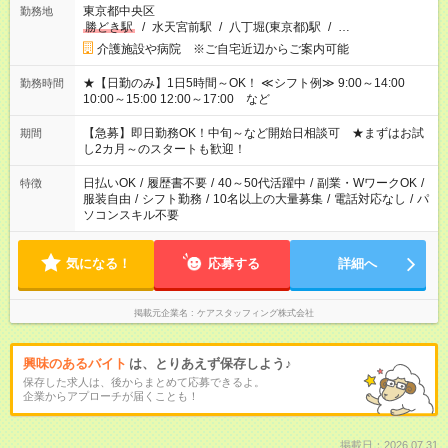
東京都中央区
勤務地
勝どき駅
/
水天宮前駅
/
八丁堀(東京都)駅
/
…
介護施設や病院 ※ご自宅近辺からご案内可能
★【日勤のみ】1日5時間～OK！ ≪シフト例≫ 9:00～14:00
勤務時間
10:00～15:00 12:00～17:00 など
【急募】即日勤務OK！中旬～など開始日相談可 ★まずはお試
期間
し2カ月～のスタートも歓迎！
日払いOK
/
履歴書不要
/
40～50代活躍中
/
副業・WワークOK
/
特徴
服装自由
/
シフト勤務
/
10名以上の大量募集
/
電話対応なし
/
パ
ソコンスキル不要
気になる！
応募する
詳細へ
掲載元企業名
ケアスタッフィング株式会社
興味のあるバイト
は、とりあえず保存しよう♪
保存した求人は、後からまとめて応募できるよ。
企業からアプローチが届くことも！
掲載日：2026.07.31