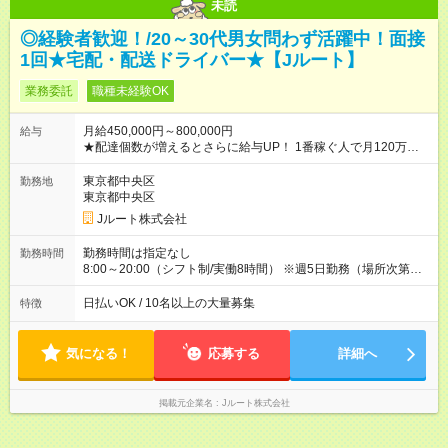
未読
◎経験者歓迎！/20～30代男女問わず活躍中！面接
1回★宅配・配送ドライバー★【Jルート】
業務委託
職種未経験OK
月給450,000円～800,000円
給与
★配達個数が増えるとさらに給与UP！ 1番稼ぐ人で月120万ほ
ど！ ・主要都市エリア 月収55万円／週5日稼働 月収65万~112
万円／週6日稼働 ・地方郊外エリア 月収40万円／週5日稼働 月
東京都中央区
勤務地
収40万円~50万円／週6日稼働 ＜モデルイメージ＞ ■月収50万
東京都中央区
円 (27歳男性/江東区在住)※元建築関係 1日150個配達×25日勤務
Jルート株式会社
(日休み) ■月収80万円(43歳男性/墨田区在住)※元営業 1日200個
配達×25日勤務(月休み) 【試用期間】試用期間なし
勤務時間は指定なし
勤務時間
8:00～20:00（シフト制/実働8時間） ※週5日勤務（場所次第で
は週4も有り） ※配達状況によって時間外での勤務可能性有り ※
案件により多少の前後あり ※配達が完了次第、帰社OKです
日払いOK / 10名以上の大量募集
特徴
気になる！
応募する
詳細へ
掲載元企業名
Jルート株式会社