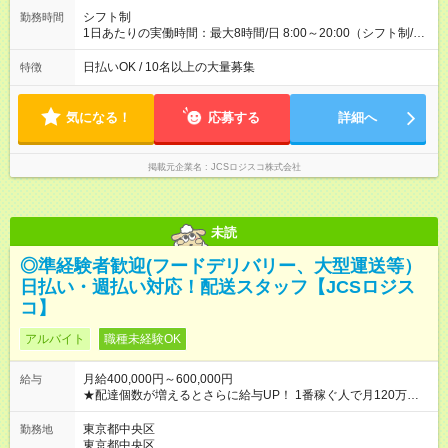
配達×25日勤務(月休み) 【試用期間】試用期間なし
シフト制
勤務時間
1日あたりの実働時間：最大8時間/日 8:00～20:00（シフト制/実
働8時間） ※週5日勤務（場所次第では週4も有り） ※配達状況に
よって時間外での勤務可能性有り ※案件により多少の前後あり
日払いOK / 10名以上の大量募集
特徴
※配達が完了次第、帰社OKです
気になる！
応募する
詳細へ
掲載元企業名
JCSロジスコ株式会社
未読
◎準経験者歓迎(フードデリバリー、大型運送等）
日払い・週払い対応！配送スタッフ【JCSロジス
コ】
アルバイト
職種未経験OK
月給400,000円～600,000円
給与
★配達個数が増えるとさらに給与UP！ 1番稼ぐ人で月120万ほ
ど！ ・主要都市エリア 月収55万円／週5日稼働 月収65万~112
万円／週6日稼働 ・地方郊外エリア 月収40万円／週5日稼働 月
東京都中央区
勤務地
収40万円~50万円／週6日稼働 ＜モデルイメージ＞ ■月収50万
東京都中央区