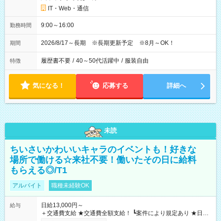
IT・Web・通信
9:00～16:00
勤務時間
2026/8/17～長期 ※長期更新予定 ※8月～OK！
期間
履歴書不要
/
40～50代活躍中
/
服装自由
特徴
気になる！
応募する
詳細へ
未読
ちいさいかわいいキャラのイベントも！好きな
場所で働ける☆来社不要！働いたその日に給料
もらえる◎/T1
アルバイト
職種未経験OK
日給13,000円～
給与
＋交通費支給 ★交通費全額支給！ ┗案件により規定あり ★日払