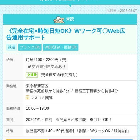
掲載日：2026.08.07
未読
《完全在宅×時短日短OK》Wワーク可〇Web広
告運用サポート
派遣
ブランクOK
WEB登録・面接OK
時給2100～2200円＋交
給与
交通費別途支給あり
交通費支給(規定有り)
交通費
東京都新宿区
勤務地
新宿御苑前駅から徒歩3分
/
新宿三丁目駅から徒歩4分
マスコミ関連
10:00～19:00
勤務時間
2026/9/1～長期 ※開始日相談可能 ※9月～OK！
期間
履歴書不要
/
40～50代活躍中
/
副業・WワークOK
/
服装自由
特徴