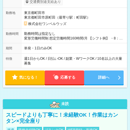
いOK！（規定あり） ┗働いたその日に現金GET♪ お仕事後はコ
交通費別途支給あり
ンビニATMから 日払い分を引き落とせます！ 【試用期間】試
用期間なし
東京都町田市
勤務地
東京都町田市原町田（最寄り駅：町田駅）
株式会社ワンベルウッズ
勤務時間は指定なし
勤務時間
変形労働時間制 想定労働時間160時間/月 【シフト例】 ・8：00
～21：00
単発・1日のみOK
期間
週1日からOK / 日払いOK / 副業・WワークOK / 10名以上の大量
特徴
募集
気になる！
応募する
詳細へ
未読
スピードよりも丁寧に！未経験OK！作業はカン
タン×完全座り