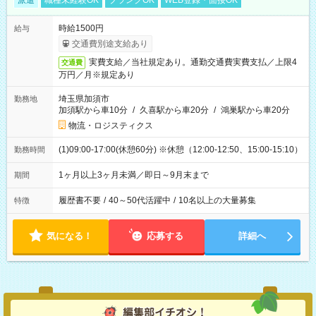
派遣
職種未経験OK
ブランクOK
WEB登録・面接OK
時給1500円
給与
交通費別途支給あり
実費支給／当社規定あり。通勤交通費実費支払／上限4
交通費
万円／月※規定あり
埼玉県加須市
勤務地
加須駅から車10分
/
久喜駅から車20分
/
鴻巣駅から車20分
物流・ロジスティクス
(1)09:00-17:00(休憩60分) ※休憩（12:00-12:50、15:00-15:10）
勤務時間
1ヶ月以上3ヶ月未満／即日～9月末まで
期間
履歴書不要
/
40～50代活躍中
/
10名以上の大量募集
特徴
気になる！
応募する
詳細へ