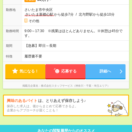
さいたま市中央区
勤務地
さいたま新都心駅
から徒歩7分
/
北与野駅から徒歩10分
その他
9:00～17:30 ※残業はほとんどありません。※休憩は45分で
勤務時間
す。
【急募】即日～長期
期間
履歴書不要
特徴
気になる！
応募する
詳細へ
掲載元企業名
株式会社スタッフサービス（神奈川・千葉・埼玉エリア）
興味のあるバイト
は、とりあえず保存しよう♪
保存した求人は、後からまとめて応募できるよ。
企業からアプローチが届くことも！
あなたの閲覧履歴からのオススメ