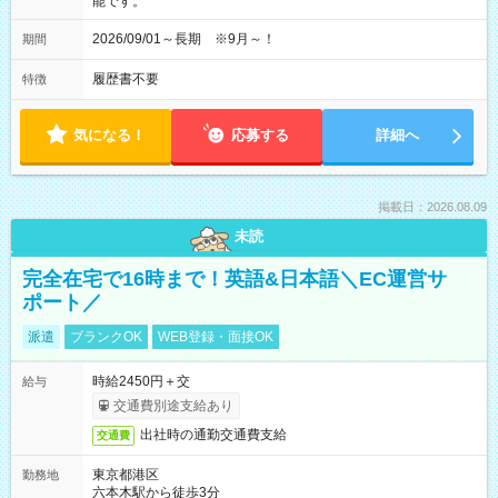
能です。
2026/09/01～長期 ※9月～！
期間
履歴書不要
特徴
気になる！
応募する
詳細へ
掲載日：2026.08.09
未読
完全在宅で16時まで！英語&日本語＼EC運営サ
ポート／
派遣
ブランクOK
WEB登録・面接OK
時給2450円＋交
給与
交通費別途支給あり
出社時の通勤交通費支給
交通費
東京都港区
勤務地
六本木駅から徒歩3分