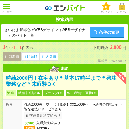
0
メニュー
気になる！
ログイン
検索結果
さいたま新都心でWEBデザイン（WEBデザイナ
条件の変更
ー）のバイト一覧
1
2,000
件中
1
～
1
件表示
平均時給:
円
新着順
時給順
人気順
掲載日：2026.08.07
未読
NEW
時給2000円！在宅あり＊基本17時半まで＊発注
業務など＊未経験OK
派遣
職種未経験OK
ブランクOK
WEB登録・面接OK
時給2000円＋交 【月収例】332,500円～ ■給与の前払いが可
給与
能な速払いサービスあり
交通費別途支給あり
交通費支給あり
交通費
30万円～
月収例