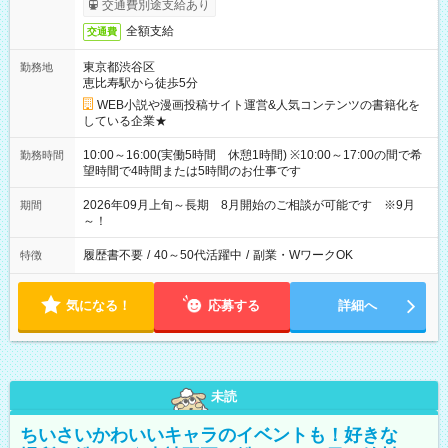
交通費別途支給あり
全額支給
交通費
東京都渋谷区
勤務地
恵比寿駅から徒歩5分
WEB小説や漫画投稿サイト運営&人気コンテンツの書籍化を
している企業★
10:00～16:00(実働5時間 休憩1時間) ※10:00～17:00の間で希
勤務時間
望時間で4時間または5時間のお仕事です
2026年09月上旬～長期 8月開始のご相談が可能です ※9月
期間
～！
履歴書不要
/
40～50代活躍中
/
副業・WワークOK
特徴
気になる！
応募する
詳細へ
未読
ちいさいかわいいキャラのイベントも！好きな