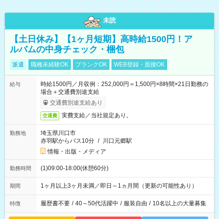
未読
【土日休み】【1ヶ月短期】高時給1500円！ア
ルバムの中身チェック・梱包
派遣
職種未経験OK
ブランクOK
WEB登録・面接OK
時給1500円／月収例：252,000円＝1,500円×8時間×21日勤務の
給与
場合＋交通費別途支給
交通費別途支給あり
実費支給／当社規定あり。
交通費
埼玉県川口市
勤務地
赤羽駅からバス10分
/
川口元郷駅
情報・出版・メディア
(1)09:00-18:00(休憩60分)
勤務時間
1ヶ月以上3ヶ月未満／即日～1ヵ月間（更新の可能性あり）
期間
履歴書不要
/
40～50代活躍中
/
服装自由
/
10名以上の大量募集
特徴