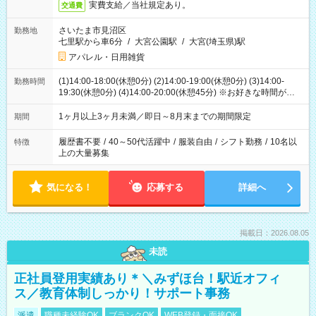
実費支給／当社規定あり。
交通費
さいたま市見沼区
勤務地
七里駅から車6分
/
大宮公園駅
/
大宮(埼玉県)駅
アパレル・日用雑貨
(1)14:00-18:00(休憩0分) (2)14:00-19:00(休憩0分) (3)14:00-
勤務時間
19:30(休憩0分) (4)14:00-20:00(休憩45分) ※お好きな時間が選べ
ます
1ヶ月以上3ヶ月未満／即日～8月末までの期間限定
期間
履歴書不要
/
40～50代活躍中
/
服装自由
/
シフト勤務
/
10名以
特徴
上の大量募集
気になる！
応募する
詳細へ
掲載日：2026.08.05
未読
正社員登用実績あり＊＼みずほ台！駅近オフィ
ス／教育体制しっかり！サポート事務
派遣
職種未経験OK
ブランクOK
WEB登録・面接OK