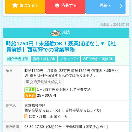
気になる！
応募する
詳細へ
掲載日：2026.07.28
未読
時給1750円！未経験OK！残業ほぼなし▼【社
員前提】西荻窪での営業事務
紹介予定派遣
職種未経験OK
ブランクOK
WEB登録・面接OK
時給1750円 月収例 28万円 時給1750円×実働8h×週5日×4
給与
週 ※月収例を保証するものではありません。
交通費別途支給あり
1ヶ月3万円を上限として実費支給
交通費
25～30万円
月収例
東京都杉並区
勤務地
西荻窪駅から徒歩15分
/
吉祥寺駅から徒歩20分
鉱業・鉄鋼・金属メ－カ－
08:30-17:30（休憩60分）実働8時間（残業少なめ！）
勤務時間