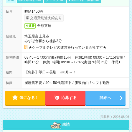
時給1450円
給与
交通費別途支給あり
全額支給
交通費
埼玉県富士見市
勤務地
みずほ台駅から徒歩3分
★ケーブルテレビの運営を行っている会社です★
08:45～17:00(実働7時間15分 休憩1時間) 09:00～17:15(実働7
勤務時間
時間15分 休憩1時間) 09:30～17:45(実働7時間15分 休憩1時
間) ※11:45～20:00：週1回程度遅番あります(在宅勤務OK) ※配
属チームにより
【急募】即日～長期 ※8月～！
期間
履歴書不要
/
40～50代活躍中
/
服装自由
/
シフト勤務
特徴
気になる！
応募する
詳細へ
掲載日：2026.08.06
未読