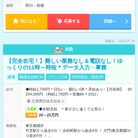
即日～長期
期間
気になる！
応募する
詳細へ
掲載日：2026.07.29
未読
【完全在宅！】難しい業務なし＆電話なし！ゆ
っくりの11時～時短＊データ入力・事務
派遣
職種未経験OK
ブランクOK
WEB登録・面接OK
◆時給1,700円＊日払い・週払いOK＊昇給あり♪【月収例】 ・約
給与
204,000円 （時給1,700円 × 実働6h × 20日）
交通費別途支給あり
◆全額支給 ＊家が少し遠くても安心！
交通費
20～25万円
月収例
東京都港区
勤務地
竹芝駅から徒歩2分
/
浜松町駅から徒歩4分
/
大門(東京都)駅か
ら徒歩5分
/
…