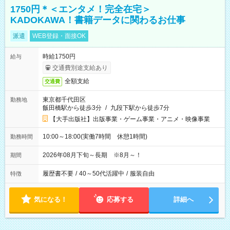
1750円＊＜エンタメ！完全在宅＞
KADOKAWA！書籍データに関わるお仕事
派遣
WEB登録・面接OK
時給1750円
給与
交通費別途支給あり
全額支給
交通費
東京都千代田区
勤務地
飯田橋駅から徒歩3分
/
九段下駅から徒歩7分
【大手出版社】出版事業・ゲーム事業・アニメ・映像事業
10:00～18:00(実働7時間 休憩1時間)
勤務時間
2026年08月下旬～長期 ※8月～！
期間
履歴書不要
/
40～50代活躍中
/
服装自由
特徴
気になる！
応募する
詳細へ