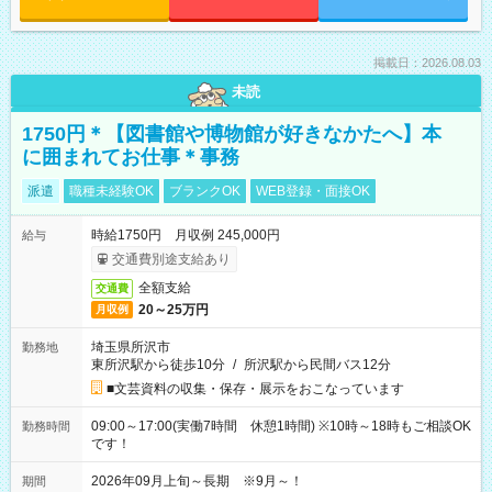
掲載日：2026.08.03
未読
1750円＊【図書館や博物館が好きなかたへ】本
に囲まれてお仕事＊事務
派遣
職種未経験OK
ブランクOK
WEB登録・面接OK
時給1750円 月収例 245,000円
給与
交通費別途支給あり
全額支給
交通費
20～25万円
月収例
埼玉県所沢市
勤務地
東所沢駅から徒歩10分
/
所沢駅から民間バス12分
■文芸資料の収集・保存・展示をおこなっています
09:00～17:00(実働7時間 休憩1時間) ※10時～18時もご相談OK
勤務時間
です！
2026年09月上旬～長期 ※9月～！
期間