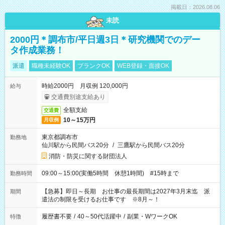
掲載日：2026.08.06
未読
2000円＊調布市/平日週3日＊研究機関でのデー
タ作成業務！
派遣
職種未経験OK
ブランクOK
WEB登録・面接OK
時給2000円 月収例 120,000円
給与
交通費別途支給あり
全額支給
交通費
10～15万円
月収例
東京都調布市
勤務地
仙川駅から民間バス20分
/
三鷹駅から民間バス20分
消防・防災に関する財団法人
09:00～15:00(実働5時間 休憩1時間) #15時まで
勤務時間
【急募】即日～長期 お仕事の最長期間は2027年3月末迄 派
期間
遣法の制限を受けるお仕事です ※8月～！
履歴書不要
/
40～50代活躍中
/
副業・WワークOK
特徴