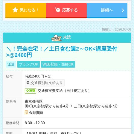
気になる！
応募する
詳細へ
掲載日：2026.08.06
未読
＼！完全在宅！／土日含む週2～OK<講座受付
>@2400円
派遣
ブランクOK
WEB登録・面接OK
時給2400円＋交
給与
交通費別途支給あり
交通費実費支給（当社規定あり）
交通費
東京都港区
勤務地
田町(東京都)駅から徒歩4分
/
三田(東京都)駅から徒歩7分
金融関連
8:30～12:30
勤務時間
【急募】即日～長期 ※8月～OK！
期間