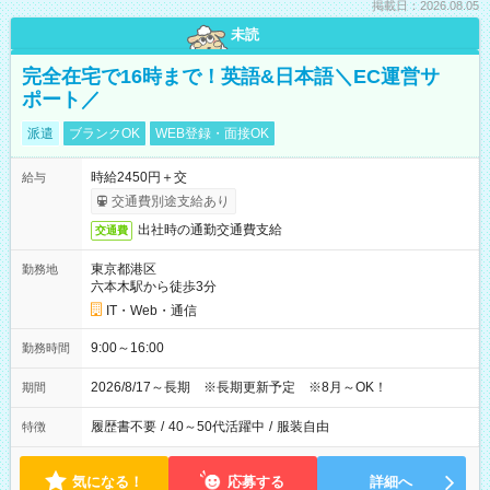
掲載日：2026.08.05
未読
完全在宅で16時まで！英語&日本語＼EC運営サ
ポート／
派遣
ブランクOK
WEB登録・面接OK
時給2450円＋交
給与
交通費別途支給あり
出社時の通勤交通費支給
交通費
東京都港区
勤務地
六本木駅から徒歩3分
IT・Web・通信
9:00～16:00
勤務時間
2026/8/17～長期 ※長期更新予定 ※8月～OK！
期間
履歴書不要
/
40～50代活躍中
/
服装自由
特徴
気になる！
応募する
詳細へ