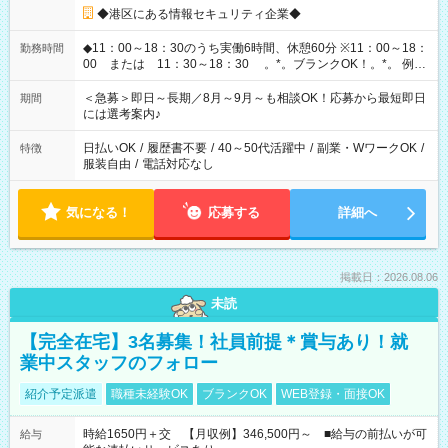
◆港区にある情報セキュリティ企業◆
◆11：00～18：30のうち実働6時間、休憩60分 ※11：00～18：
勤務時間
00 または 11：30～18：30 。*。ブランクOK！。*。 例え
ば前職が、 在宅/財団法人/事務/コールセンター/受付/販売/カフェ
スタッフ スイーツ販売/ホテルフロント/化粧品販売/など 様々な
＜急募＞即日～長期／8月～9月～も相談OK！応募から最短即日
期間
業界から入社して活躍されています♪
には選考案内♪
日払いOK
/
履歴書不要
/
40～50代活躍中
/
副業・WワークOK
/
特徴
服装自由
/
電話対応なし
気になる！
応募する
詳細へ
掲載日：2026.08.06
未読
【完全在宅】3名募集！社員前提＊賞与あり！就
業中スタッフのフォロー
紹介予定派遣
職種未経験OK
ブランクOK
WEB登録・面接OK
時給1650円＋交 【月収例】346,500円～ ■給与の前払いが可
給与