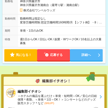
神奈川県藤沢市
勤務地
神奈川県藤沢市湘南台（最寄り駅：湘南台駅）
株式会社ワンベルウッズ
勤務時間は指定なし
勤務時間
変形労働時間制 想定労働時間160時間/月 【シフト例】 ・8：00
～21：00
単発・1日のみOK
期間
週1日からOK / 日払いOK / 副業・WワークOK / 10名以上の大量
特徴
募集
気になる！
応募する
詳細へ
編集部イチオシ
＜ホテルの備品を運ぶだけ＞単発・短時間～OK／安心の日給
保障＊夜勤、＜単発＊1日～OK！＞コンサートなどのグッズ
販売スタッフ＊など
(8/6UP!)