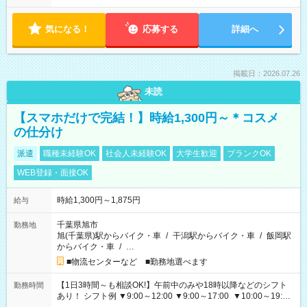
気になる！
応募する
詳細へ
掲載日：2026.07.26
未読
【スマホだけで完結！】時給1,300円～＊コスメ
の仕分け
派遣
職種未経験OK
社会人未経験OK
大学生歓迎
ブランクOK
WEB登録・面接OK
時給1,300円～1,875円
給与
千葉県旭市
勤務地
旭(千葉県)駅からバイク・車
/
干潟駅からバイク・車
/
飯岡駅
からバイク・車
/
…
■物流センターなど ■勤務地選べます
【1日3時間～も相談OK!】午前中のみや18時以降などのシフト
勤務時間
あり！ シフト例 ▼9:00～12:00 ▼9:00～17:00 ▼10:00～19:00