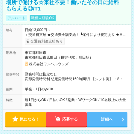
場所で働ける☆来社不要！働いたその日に給料
もらえる◎/T1
アルバイト
職種未経験OK
日給13,000円～
給与
＋交通費支給 ★交通費全額支給！ ┗案件により規定あり ★日払
いOK！（規定あり） ┗働いたその日に現金GET♪ お仕事後はコ
交通費別途支給あり
ンビニATMから 日払い分を引き落とせます！ 【試用期間】試
用期間なし
東京都町田市
勤務地
東京都町田市原町田（最寄り駅：町田駅）
株式会社ワンベルウッズ
勤務時間は指定なし
勤務時間
変形労働時間制 想定労働時間160時間/月 【シフト例】 ・8：00
～21：00
単発・1日のみOK
期間
週1日からOK / 日払いOK / 副業・WワークOK / 10名以上の大量
特徴
募集
気になる！
応募する
詳細へ