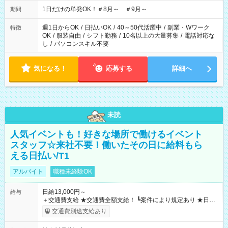
▼18:00～21:00
1日だけの単発OK！＃8月～ ＃9月～
期間
週1日からOK
/
日払いOK
/
40～50代活躍中
/
副業・Wワーク
特徴
OK
/
服装自由
/
シフト勤務
/
10名以上の大量募集
/
電話対応な
し
/
パソコンスキル不要
気になる！
応募する
詳細へ
未読
人気イベントも！好きな場所で働けるイベント
スタッフ☆来社不要！働いたその日に給料もら
える日払い/T1
アルバイト
職種未経験OK
日給13,000円～
給与
＋交通費支給 ★交通費全額支給！ ┗案件により規定あり ★日払
いOK！（規定あり） ┗働いたその日に現金GET♪ お仕事後はコ
交通費別途支給あり
ンビニATMから 日払い分を引き落とせます！ 【試用期間】試
用期間なし