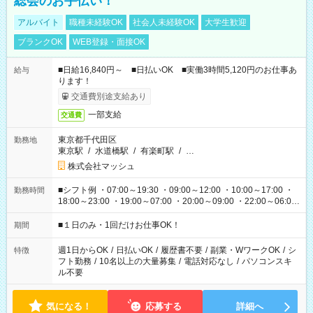
総会のお手伝い！
アルバイト
職種未経験OK
社会人未経験OK
大学生歓迎
ブランクOK
WEB登録・面接OK
■日給16,840円～ ■日払いOK ■実働3時間5,120円のお仕事あ
給与
ります！
交通費別途支給あり
一部支給
交通費
東京都千代田区
勤務地
東京駅
/
水道橋駅
/
有楽町駅
/
…
株式会社マッシュ
■シフト例 ・07:00～19:30 ・09:00～12:00 ・10:00～17:00 ・
勤務時間
18:00～23:00 ・19:00～07:00 ・20:00～09:00 ・22:00～06:00
etc ★最短で3時間で5,120円のお仕事から 15時間で2万円近く稼
げるお仕事も！ ご希望のお時間に合わせてご紹介！ ※シフトは
■１日のみ・1回だけお仕事OK！
期間
現場によって異なります。 ※勿論、休憩時間はあるのでご安心
ください！
週1日からOK
/
日払いOK
/
履歴書不要
/
副業・WワークOK
/
シ
特徴
フト勤務
/
10名以上の大量募集
/
電話対応なし
/
パソコンスキ
ル不要
気になる！
応募する
詳細へ