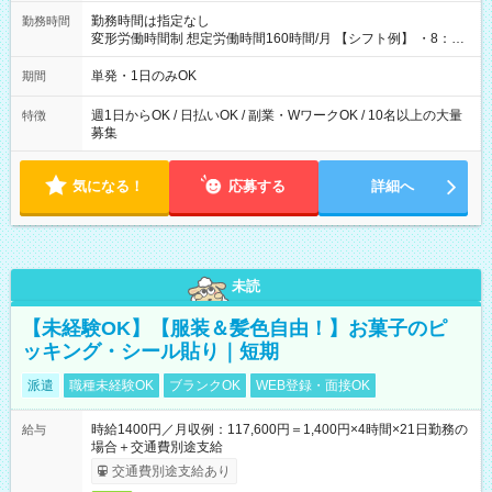
勤務時間は指定なし
勤務時間
変形労働時間制 想定労働時間160時間/月 【シフト例】 ・8：00
～21：00
単発・1日のみOK
期間
週1日からOK / 日払いOK / 副業・WワークOK / 10名以上の大量
特徴
募集
気になる！
応募する
詳細へ
未読
【未経験OK】【服装＆髪色自由！】お菓子のピ
ッキング・シール貼り｜短期
派遣
職種未経験OK
ブランクOK
WEB登録・面接OK
時給1400円／月収例：117,600円＝1,400円×4時間×21日勤務の
給与
場合＋交通費別途支給
交通費別途支給あり