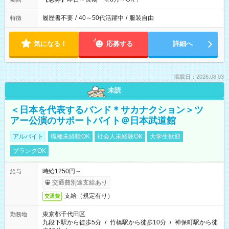
履歴書不要
/
40～50代活躍中
/
服装自由
特徴
気になる！
応募する
詳細へ
掲載日：2026.08.03
未読
＜日本を代表するバンド＊サカナクション＞ツ
アー公演のサポートバイト＠日本武道館
アルバイト
職種未経験OK
社会人未経験OK
大学生歓迎
ブランクOK
時給1250円～
給与
交通費別途支給あり
支給（規定有り）
交通費
東京都千代田区
勤務地
九段下駅から徒歩5分
/
竹橋駅から徒歩10分
/
神保町駅から徒