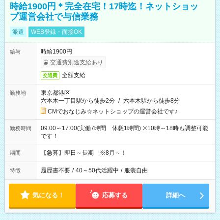
時給1900円＊完全在宅！17時迄！ネットショッ
プ運営会社で与信業務
派遣
WEB登録・面接OK
時給1900円
給与
交通費別途支給あり
全額支給
交通費
東京都港区
勤務地
六本木一丁目駅から徒歩2分
/
六本木駅から徒歩8分
CMでおなじみ☆ネットショップの運営会社です♪
09:00～17:00(実働7時間 休憩1時間) ※10時～18時も調整可能
勤務時間
です！
【急募】即日～長期 ※8月～！
期間
履歴書不要
/
40～50代活躍中
/
服装自由
特徴
気になる！
応募する
詳細へ