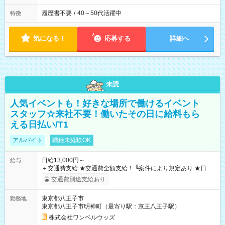
履歴書不要
/
40～50代活躍中
特徴
気になる！
応募する
詳細へ
未読
人気イベントも！好きな場所で働けるイベント
スタッフ☆来社不要！働いたその日に給料もら
える日払い/T1
アルバイト
職種未経験OK
日給13,000円～
給与
＋交通費支給 ★交通費全額支給！ ┗案件により規定あり ★日払
いOK！（規定あり） ┗働いたその日に現金GET♪ お仕事後はコ
交通費別途支給あり
ンビニATMから 日払い分を引き落とせます！ 【試用期間】試
用期間なし
東京都八王子市
勤務地
東京都八王子市明神町（最寄り駅：京王八王子駅）
株式会社ワンベルウッズ