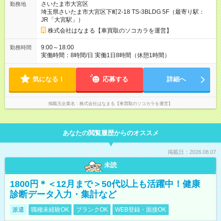
さいたま市大宮区
勤務地
富なインセンティブ制度あり／ ＼1年目から月収50万円以上も
埼玉県さいたま市大宮区下町2-18 TS-3BLDG 5F（最寄り駅：
叶う／ ※月給には一律ライフプラン手当を含みます。 ※全国転
JR「大宮駅」）
勤での働き方を希望される方は、月給にプラス1万円の手当を支
給します。 ◆モデル年収 594万円／入社2年（副主任） 668万円
株式会社はなまる【車買取のソコカラを運営】
／入社2～4年（主任） 700万円／入社4～6年（係長） 760万円
／入社7～8年（支店長代理） 1200万円／入社8～10年（支店
9:00～18:00
勤務時間
長） ＜71名の社員にアンケート！はなまるのオススメベスト3
実働時間：8時間/日 実働1日8時間（休憩1時間）
＞ 【1位】給与・インセンティブ 【2位】人間関係・チームワー
ク 【3位】福利厚生 【試用期間】試用期間あり 試用期間の長
さ：3ヶ月 雇用形態、給与は本採用時と同じです。 【試用期
気になる！
応募する
詳細へ
間】試用期間あり 試用期間の長さ：3ヶ月 雇用形態、給与は本
採用時と同じです。
掲載元企業名
株式会社はなまる【車買取のソコカラを運営】
あなたの閲覧履歴からのオススメ
掲載日：2026.08.07
未読
1800円＊＜12月まで＞50代以上も活躍中！健康
診断データ入力・集計など
派遣
職種未経験OK
ブランクOK
WEB登録・面接OK