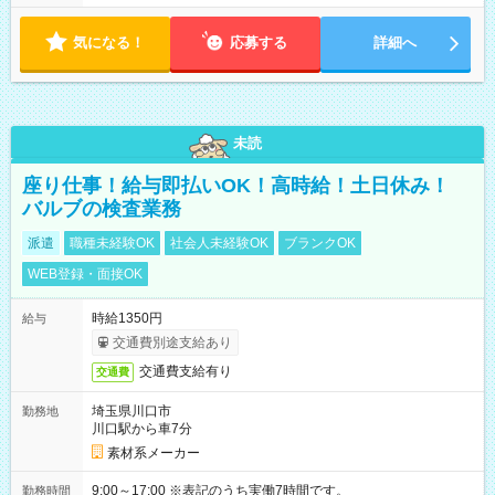
す！ 【シフト例】 ・11:00～14:00 ・16:30～19:00 ・13:00～
18:00 などのように、自由な働き方が可能なお仕事です！
気になる！
応募する
詳細へ
未読
座り仕事！給与即払いOK！高時給！土日休み！
バルブの検査業務
派遣
職種未経験OK
社会人未経験OK
ブランクOK
WEB登録・面接OK
時給1350円
給与
交通費別途支給あり
交通費支給有り
交通費
埼玉県川口市
勤務地
川口駅から車7分
素材系メーカー
9:00～17:00 ※表記のうち実働7時間です。
勤務時間