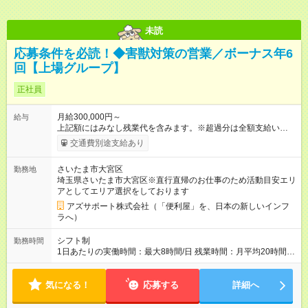
未読
応募条件を必読！◆害獣対策の営業／ボーナス年6
回【上場グループ】
正社員
月給300,000円～
給与
上記額にはみなし残業代を含みます。※超過分は全額支給いたし
ます。 みなし残業代 73,808円／月 みなし残業時間 45時間／月
交通費別途支給あり
年5回のボーナスあり！ ◆2種類のボーナスがあります（ボーナ
スA、ボーナスB）。 └3ヶ月ごと（年4回）：ボーナスA └年度
さいたま市大宮区
勤務地
末（年1回）：ボーナスB ◆ボーナスは年で合計「年5回」お渡
埼玉県さいたま市大宮区※直行直帰のお仕事のため活動目安エリ
し。ボーナスなしはありません。 └ボーナス合計で約100～250
アとしてエリア選択をしております
万/年程度になります。 └ボーナス合計が80万を切る等というこ
とはほぼありません。 ＜ボーナス5回がどう支払われるか＞ 1月
アズサポート株式会社（「便利屋」を、日本の新しいインフ
～3月：月給のみ 4月～11月：月給＋ボーナスA 12月：月給＋ボ
ラへ）
ーナスA＋ボーナスB --------------------------------- 昇給：あり ※年
1回評価に基づく 手当：あり 全額100%支給 ・交通費（通勤
シフト制
勤務時間
費） ・業務における活動費 ・超過勤務手当 【注意】 貸与する
1日あたりの実働時間：最大8時間/日 残業時間：月平均20時間程
社用車は、社員各自が保管していただきます ?駐車場代が仮にか
度 ※閑散月10時間ほど、繁忙期40時間ほど 【注意】 直行直帰の
かる場合、各自での負担となります 【試用期間】試用期間あり
ため、最初に訪問するお客様と、最後のお客様のご自宅の場所
試用期間の長さ：4ヶ月 ※ 雇用形態と給与に、本採用時と異なる
気になる！
によっては出勤・退勤時間が変動する場合がございます 例）
応募する
詳細へ
部分があります。 雇用形態：中途採用（契約社員） 給与：本採
閑散期10時に出発、退勤16時代～繁忙期7時代に出発～帰宅20
用時と同じです。 試用期間中は嘱託社員契約となります。嘱託
時代