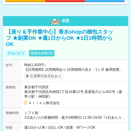
未読
【座り＆手作業中心】香水shopの梱包スタッ
フ ★副業OK ★週1日からOK ★1日1時間から
OK
アルバイト
職種未経験OK
時給1,400円～
給与
【試用期間】試用期間あり 試用期間の長さ：1ヶ月 雇用形態、
給与は本採用時と同じです。
交通費別途支給あり
東京都千代田区
勤務地
東京都千代田区内神田2丁目14番12号 星屋第六ビル402号（最
寄り駅：神田駅）
Ａｌｌｅｙ株式会社
シフト制
勤務時間
1日あたりの実働時間：最大5時間/日 11:00-19:00 └1日あたりの
実働時間：1-5時間 └上記の時間帯内であれば、いつでも勤務可
能！ └平日・土曜日の中で、お好きな曜日でご勤務いただけま
週1日からOK / 日払いOK / 副業・WワークOK
特徴