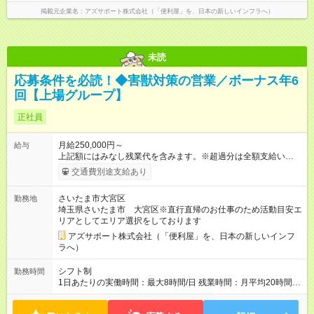
社員契約中の給与・待遇・福利厚生は正社員のものと同じで
掲載元企業名
アズサポート株式会社（「便利屋」を、日本の新しいインフラへ）
す。99％の方が試用期間後に正社員に移行しております。
未読
応募条件を必読！◆害獣対策の営業／ボーナス年6
回【上場グループ】
正社員
月給250,000円～
給与
上記額にはみなし残業代を含みます。※超過分は全額支給いたし
ます。 みなし残業代 73,808円／月 みなし残業時間 45時間／月
交通費別途支給あり
＜ボーナス＞ 合計で「年6回」お渡し └3ヶ月ごと（年4回）→A
タイプ └半年ごと（年2回）→Bタイプ ※合計で約200～300
さいたま市大宮区
勤務地
万/年程度で動きます（一番高い方ですと400万超え） ※ボー
埼玉県さいたま市 大宮区※直行直帰のお仕事のため活動目安エ
ナス合計が極端に150万を切る等ということはありません ＜年
リアとしてエリア選択をしております
収イメージ＞ (1)各月のボーナス支払い 1月～3月：月給のみ 4
月、7月、10月：月給＋ボーナスA 6月、12月：月給＋ボーナス
アズサポート株式会社（「便利屋」を、日本の新しいインフ
B (2)経験年数に伴う年収推移 入社1年目：470万（3割）～520
ラへ）
万円以上（6割）～高い方（1割）600万超え 3年目： 7割の社員
が年収600万円以上 --------------------------------- 昇給：あり ※年1
シフト制
勤務時間
回評価に基づく 手当：あり 全額100%支給 ・交通費（通勤
1日あたりの実働時間：最大8時間/日 残業時間：月平均20時間程
費） ・業務における活動費 ・超過勤務手当 【注意】 貸与する
度 ※閑散月10時間ほど、繁忙期40時間ほど 【注意】 直行直帰の
社用車は、社員各自が保管していただきます 駐車場代が仮にか
ため、最初に訪問するお客様と、最後のお客様のご自宅の場所
かる場合、各自での負担となります 【試用期間】試用期間あり