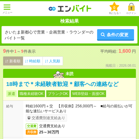
0
メニュー
気になる！
ログイン
検索結果
さいたま新都心で営業・企画営業・ラウンダーの
条件の変更
バイト一覧
9
1,600
件中
1
～
9
件表示
平均時給:
円
新着順
時給順
人気順
掲載日：2026.08.01
未読
18時まで＊未経験者歓迎＊顧客への連絡など
派遣
職種未経験OK
ブランクOK
WEB登録・面接OK
時給1600円＋交 【月収例】256,000円～ ■給与の前払いが可
給与
能な速払いサービスあり
交通費別途支給あり
交通費支給あり
交通費
25～30万円
月収例