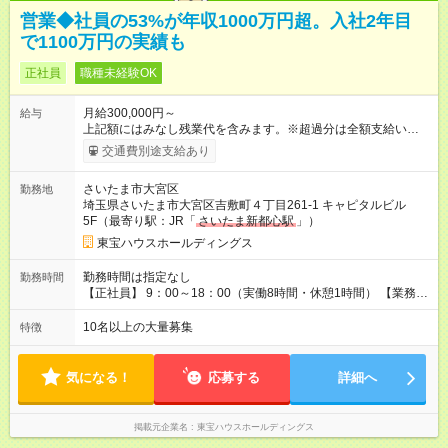
営業◆社員の53%が年収1000万円超。入社2年目
で1100万円の実績も
正社員
職種未経験OK
月給300,000円～
給与
上記額にはみなし残業代を含みます。※超過分は全額支給いたし
ます。 みなし残業代 96,000円／月 みなし残業時間 60時間／月
交通費別途支給あり
入社時は正社員。将来的に業務委託も選択可。 【正社員】月給
30万円以上＋歩合給（A・Bを選択） A）毎月の入金額の5%を支
さいたま市大宮区
勤務地
給 B）3ヶ月の入金額300万円超過分の20%を3ヶ月ごとに支給
埼玉県さいたま市大宮区吉敷町４丁目261-1 キャピタルビル
※固定残業代9万6000円（60時間分）含む。超過分は別途支給。
5F（最寄り駅：JR「
さいたま新都心駅
」）
名古屋・大阪は5万7000円（30時間分）。 ※試用期間6ヶ月は
A。 【業務委託】入金額の30%を毎月支給（50万円以下は
東宝ハウスホールディングス
25%）。入金ゼロの月も最低保証12.5万円。 【試用期間】試用
期間あり 試用期間の長さ：6ヶ月 雇用形態、給与は本採用時と
勤務時間は指定なし
勤務時間
同じです。
【正社員】 9：00～18：00（実働8時間・休憩1時間） 【業務委
託】 9：00～18：00（実働8時間・休憩1時間） ※毎週火曜・水
曜以外での勤務 ◎働き方改革推進中！正社員雇用の場合、残業
10名以上の大量募集
特徴
は月平均20時間以内です！
気になる！
応募する
詳細へ
掲載元企業名
東宝ハウスホールディングス