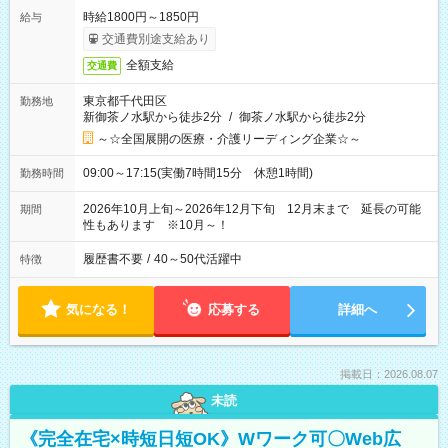
時給1800円～1850円
給与
交通費別途支給あり
全額支給
交通費
東京都千代田区
勤務地
新御茶ノ水駅から徒歩2分
/
御茶ノ水駅から徒歩2分
～☆全国展開の医療・介護リーディング企業☆～
09:00～17:15(実働7時間15分 休憩1時間)
勤務時間
2026年10月上旬～2026年12月下旬 12月末まで 延長の可能
期間
性もあります ※10月～！
履歴書不要
/
40～50代活躍中
特徴
気になる！
応募する
詳細へ
掲載日：2026.08.07
未読
《完全在宅×時短日短OK》Wワーク可〇Web広