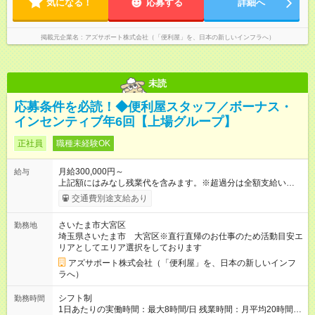
気になる！
によっては出勤・退勤時間が変動する場合がございます 例）
応募する
詳細へ
試用期間の長さ：4ヶ月 ※ 雇用形態と給与に、本採用時と異なる
閑散期10時に出発、退勤16時代～繁忙期7時代に出発～帰宅20
部分があります。 雇用形態：中途採用（契約社員） 給与：本採
時代
用時と同じです。 試用期間中は嘱託社員契約となります。嘱託
掲載元企業名
アズサポート株式会社（「便利屋」を、日本の新しいインフラへ）
社員契約中の給与・待遇・福利厚生は正社員のものと同じで
す。99％の方が試用期間後に正社員に移行しております。
未読
応募条件を必読！◆便利屋スタッフ／ボーナス・
インセンティブ年6回【上場グループ】
正社員
職種未経験OK
月給300,000円～
給与
上記額にはみなし残業代を含みます。※超過分は全額支給いたし
ます。 みなし残業代 73,808円／月 みなし残業時間 45時間／月
交通費別途支給あり
年収＝月給＋ボーナス＋インセンティブ ボーナス ：2回 ※過
去2回を切ったことなし インセンティブ ：年4回 ※3ヶ月ごと
さいたま市大宮区
勤務地
（年4回） ※施工スタッフにもインセンティブがもらえます
埼玉県さいたま市 大宮区※直行直帰のお仕事のため活動目安エ
※合計で約30～60万/年程度で動きます（一番高い方ですと100
リアとしてエリア選択をしております
万超え） --------------------------------- 昇給：あり ※年1回評価に基
づく 手当：あり 全額100%支給 ・交通費（通勤費） ・業務に
アズサポート株式会社（「便利屋」を、日本の新しいインフ
おける活動費 ・超過勤務手当 【注意】 貸与する社用車は、社員
ラへ）
各自が保管していただきます 駐車場代が仮にかかる場合、各社
員での負担となります ※1都3県社員については会社負担があり
シフト制
勤務時間
ます（ご相談ください） 【試用期間】試用期間あり 試用期間の
1日あたりの実働時間：最大8時間/日 残業時間：月平均20時間程