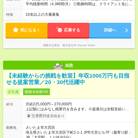
⼀般職（20～31万円）→リーダー（⽉給26～36万円） →係⻑
平均残業時間（4.3時間/月） ◎勤務時間は、クライアント先に
（⽉給34～45万円）→課⻑（⽉給36～48万円）→部⻑（⽉給40
より異なります。 ※＜シフト例＞ 10:00～19:00／11:00～
～58万円） 【試用期間】試用期間あり 試用期間の長さ：6ヶ月
20:00 平均労働時間：1ヶ月あたり160時間 ◎実働8時間・休憩1
10名以上の大量募集
特徴
※ 雇用形態と給与に、本採用時と異なる部分があります。 雇用
時間 ◎平均残業時間（4.3時間/月） ◎勤務時間は、クライアント
形態：本採用時と同じです。 給与：月給 211,000円 ～ 330,000
先に より異なります。 ※＜シフト例＞ 10:00～19:00／11:00
円 上記額にはみなし残業代を含みます。※超過分は全額支給い
～20:00
気になる！
応募する
詳細へ
たします。 みなし残業代 22,000円 ～ 34,000円／月 みなし残業
時間 15時間／月
掲載元企業名
株式会社At Human Vision
未読
【未経験からの挑戦を歓迎】年収1000万円も目指
せる提案営業／20・30代活躍中
正社員
職種未経験OK
月給225,000円～270,000円
給与
上記額にはみなし残業代を含みます。※超過分は全額支給いたし
ます。 みなし残業代 33,750円 ～ 40,500円／月 みなし残業時
交通費別途支給あり
間 23.06時間／月 各種手当、賞与がプラスされます。 ◎経験・
能力を考慮し決定します。 ＼インセンティブの支給がありま
さいたま市大宮区
勤務地
す！／ インセンティブを合わせて、月収30～40万円を安定して
埼玉県さいたま市大宮区下町2-1-1 JPR大宮ビル7F（最寄り駅：
の実現が可能です。中には月収100万円を超える方も。月あたり
JR「大宮駅」より徒歩5分）