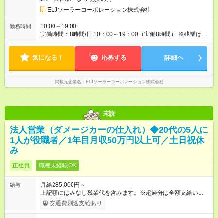
何万円分の案件を獲得したかという観点で評価します。頑張っ
たらその分だけしっかり評価する！頑張り損がないところも大
ELJソーラーコーポレーション株式会社
きな魅力です♪ さらに、試用 期間中（ 2 ヶ月 間） はしっかり研
修に集中できるよう「一 律月 給3 0 万円」支 給しますので、安
10:00～19:00
勤務時間
心 して未経験からスタ ートできます♪ 【試用期間】試用期間あ
実働時間：8時間/日 10：00～19：00（実働8時間） ※残業は月
り 試用期間の長さ：2ヶ月 ※ 雇用形態と給与に、本採用時と異
5時間以下です。分業制にすることで、業務負担が偏らないよう
なる部分があります。 雇用形態：中途採用（契約社員） 給与：
に調整しています。
月給 300,000円 ～ 300,000円 上記額にはみなし残業代を含みま
気になる！
応募する
詳細へ
す。※超過分は全額支給いたします。 みなし残業代 45,000円／
月 みなし残業時間 23.06時間／月
掲載元企業名
ELJソーラーコーポレーション株式会社
未読
法人営業（ダメージカーの仕入れ）◆20代の5人に
1人が役職者／1年目月収50万円以上可／土日祝休
み
正社員
職種未経験OK
月給285,000円～
給与
上記額にはみなし残業代を含みます。※超過分は全額支給いたし
ます。 みなし残業代 67,000円／月 みなし残業時間 40時間／月
交通費別途支給あり
上記額にはみなし残業代を含みます。※超過分は全額支給いたし
ます。 みなし残業代68,000円 みなし残業時間40時間 ＼6つの豊