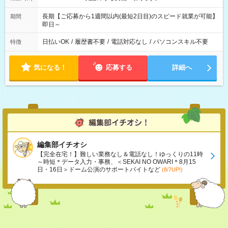
長期【ご応募から1週間以内(最短2日目)のスピード就業が可能】
期間
即日～
日払いOK
/
履歴書不要
/
電話対応なし
/
パソコンスキル不要
特徴
気になる！
応募する
詳細へ
編集部イチオシ
【完全在宅！】難しい業務なし＆電話なし！ゆっくりの11時
～時短＊データ入力・事務、＜SEKAI NO OWARI＊8月15
日・16日＞ドーム公演のサポートバイトなど
(8/7UP!)