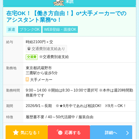
未読
在宅OK！【働き方自由！】o*大手メーカーでの
アシスタント業務*o！
派遣
ブランクOK
WEB登録・面接OK
時給2100円＋交
給与
交通費別途支給あり
※交通費別途支給
交通費
東京都武蔵野市
勤務地
三鷹駅から徒歩5分
大手メーカー
9:00～14:00 ※開始は8:30～10:00で選択可 ※本件は週20時間勤
勤務時間
務案件です
2026/9/1～長期 ※★9月中であれば相談OK! ※9月～OK！
期間
履歴書不要
/
40～50代活躍中
/
服装自由
特徴
気になる！
応募する
詳細へ