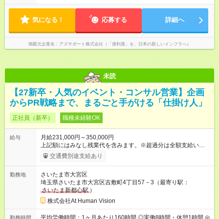
長さ：4ヶ月 ※ 雇用形態と給与に、本採用時と異なる部分があり
度 ※閑散月10時間ほど、繁忙期40時間ほど 【注意】 直行直帰の
ます。 雇用形態：中途採用（契約社員） 給与：本採用時と同じ
ため、最初に訪問するお客様と、最後のお客様のご自宅の場所
です。 試用期間中は嘱託社員契約となります。嘱託社員契約中
気になる！
によっては出勤・退勤時間が変動する場合がございます 例）
応募する
詳細へ
の給与・待遇・福利厚生は正社員のものと同じです。99％の方
閑散期10時に出発、退勤16時代～繁忙期7時代に出発～帰宅20
が試用期間後に正社員に移行しております。
時代
掲載元企業名
アズサポート株式会社（「便利屋」を、日本の新しいインフラへ）
未読
【27新卒・人気のイベント・コンサル営業】企画
からPR戦略まで、まるごと手がける「仕掛け人」
正社員（新卒）
職種未経験OK
月給231,000円～350,000円
給与
上記額にはみなし残業代を含みます。※超過分は全額支給いたし
ます。 みなし残業代 24,000円 ～ 37,000円／月 みなし残業時
交通費別途支給あり
間 15時間／月 【給与】 月給： 大卒・院卒 ：243，000
円（固定残業代 26，000円） 短大・専門・高専卒：231，000円
さいたま市大宮区
勤務地
（固定残業代 24，000円） 賞与：年２回 （業績連動型） 昇
埼玉県さいたま市大宮区吉敷町4丁目57－3（最寄り駅：
給：年２回（3月、9月) 試用期間：6ヶ月 ※上記額にはみなし残
さいたま新都心駅
）
業代（月15時間分）が含まれた 金額になります。超過分は追加
で全額支給。 【頑張りを給与・キャリアに還元します】 年に2
株式会社At Human Vision
回⼈事評価があり等級が決まります。 等級に合わせた給与設定
のため、若い内からでも頑張り次第で給与アップが叶います。
平均労働時間：1ヶ月あたり160時間 ◎実働8時間・休憩1時間 ◎
勤務時間