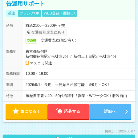
告運用サポート
派遣
ブランクOK
WEB登録・面接OK
時給2100～2200円＋交
給与
交通費別途支給あり
交通費支給(規定有り)
交通費
東京都新宿区
勤務地
新宿御苑前駅から徒歩3分
/
新宿三丁目駅から徒歩4分
マスコミ関連
10:00～19:00
勤務時間
2026/9/1～長期 ※開始日相談可能 ※9月～OK！
期間
履歴書不要
/
40～50代活躍中
/
副業・WワークOK
/
服装自由
特徴
気になる！
応募する
詳細へ
掲載日：2026.08.07