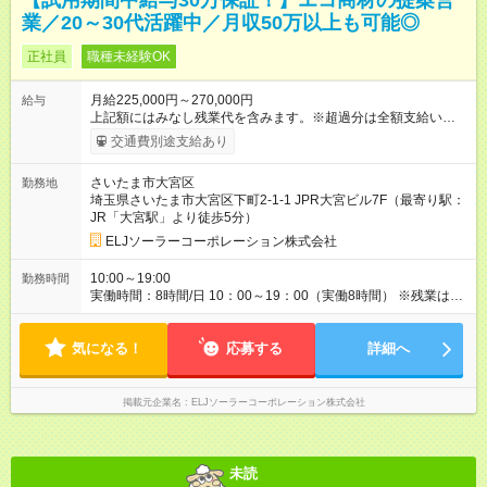
【試用期間中給与30万保証！】エコ商材の提案営
業／20～30代活躍中／月収50万以上も可能◎
正社員
職種未経験OK
月給225,000円～270,000円
給与
上記額にはみなし残業代を含みます。※超過分は全額支給いたし
ます。 みなし残業代 33,750円 ～ 40,500円／月 みなし残業時
交通費別途支給あり
間 23.06時間／月 各種手当、賞与がプラスされます。 ◎経験・
能力を考慮し決定します。 ＼インセンティブの支給がありま
さいたま市大宮区
勤務地
す！／ インセンティブを合わせて、月収30～40万円を安定して
埼玉県さいたま市大宮区下町2-1-1 JPR大宮ビル7F（最寄り駅：
の実現が可能です。中には月収100万円を超える方も。月あたり
JR「大宮駅」より徒歩5分）
何万円分の案件を獲得したかという観点で評価します。頑張っ
たらその分だけしっかり評価する！頑張り損がないところも大
ELJソーラーコーポレーション株式会社
きな魅力です♪ 【本当に頑張った分評価されるの？ 】 あなたの
工 夫や努力 、そしてお客様からの信頼の証であるアポイント
10:00～19:00
勤務時間
は、毎月 の報奨金 としてダイレクトに給与に反映されます。 未
実働時間：8時間/日 10：00～19：00（実働8時間） ※残業は月
経験からでも、入 社1 年で年収6 0 0 万円、2 年で年収1 2 1 2 万
5時間以下です。分業制にすることで、業務負担が偏らないよう
円を手 にした先輩がいるのは、この正当な評価制度があるから
に調整しています。
で す。 さらに、試用 期間中（ 2 ヶ月 間） はしっかり研修に集
気になる！
応募する
詳細へ
中できるよう「一 律月 給3 0 万円」支 給しますので、安心 して
未経験からスタ ートできます♪ 【試用期間】試用期間あり 試用
期間の長さ：2ヶ月 ※ 雇用形態と給与に、本採用時と異なる部分
掲載元企業名
ELJソーラーコーポレーション株式会社
があります。 雇用形態：中途採用（契約社員） 給与：月
給 300,000円 ～ 300,000円 上記額にはみなし残業代を含みま
す。※超過分は全額支給いたします。 みなし残業代 45,000円／
月 みなし残業時間 23.06時間／月
未読