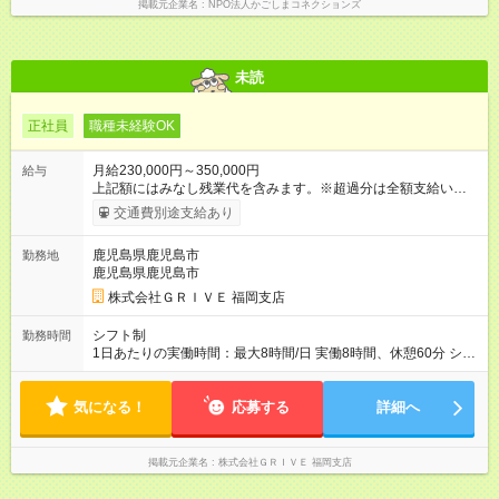
掲載元企業名
NPO法人かごしまコネクションズ
未読
正社員
職種未経験OK
月給230,000円～350,000円
給与
上記額にはみなし残業代を含みます。※超過分は全額支給いたし
ます。 みなし残業代 15,583円／月 みなし残業時間 10時間／月
交通費別途支給あり
〈資格手当〉 カテゴリー別SIS検定 カテゴリー別に分かれた検
定制度に合格すると、資格手当を支給します。 ※資格手当4，
鹿児島県鹿児島市
勤務地
000円～8，000円/月 ※手当合計30，000円/月 ※最大年2回まで
鹿児島県鹿児島市
受験可能(受験資格を満たす必要あり) 【試用期間】試用期間あり
試用期間の長さ：6ヶ月 ※ 雇用形態と給与に、本採用時と異なる
株式会社ＧＲＩＶＥ 福岡支店
部分があります。 雇用形態：本採用時と同じです。 給与：月
給 220,000円以上 上記額にはみなし残業代を含みます。※超過
シフト制
勤務時間
分は全額支給いたします。 みなし残業代 14,905円／月 みなし残
1日あたりの実働時間：最大8時間/日 実働8時間、休憩60分 シフ
業時間 10時間／月
ト例 10：00~19：00 11：00~20：00 シフトに準ずる形となり
ます。 ※残業時間ほぼ無し。月5時間程度の残業ですので、お仕
気になる！
事もプライベートも充実させたい方にはピッタリです！
応募する
詳細へ
掲載元企業名
株式会社ＧＲＩＶＥ 福岡支店