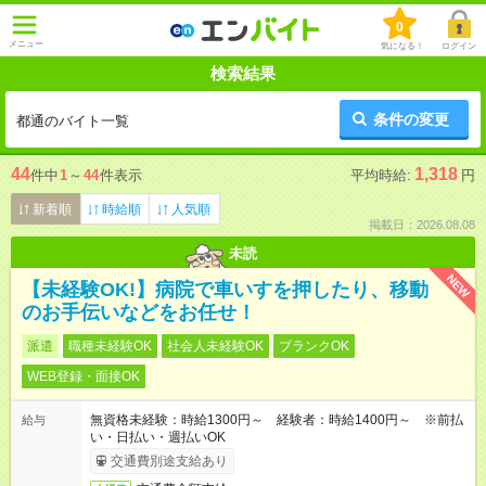
0
メニュー
気になる！
ログイン
検索結果
条件の変更
都通のバイト一覧
44
1,318
件中
1
～
44
件表示
平均時給:
円
新着順
時給順
人気順
掲載日：2026.08.08
未読
NEW
【未経験OK!】病院で車いすを押したり、移動
のお手伝いなどをお任せ！
派遣
職種未経験OK
社会人未経験OK
ブランクOK
WEB登録・面接OK
無資格未経験：時給1300円～ 経験者：時給1400円～ ※前払
給与
い・日払い・週払いOK
交通費別途支給あり