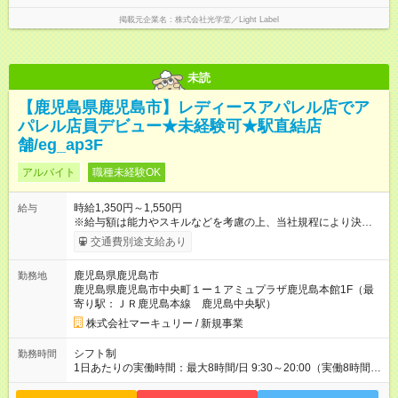
掲載元企業名
株式会社光学堂／Light Label
未読
【鹿児島県鹿児島市】レディースアパレル店でア
パレル店員デビュー★未経験可★駅直結店
舗/eg_ap3F
アルバイト
職種未経験OK
時給1,350円～1,550円
給与
※給与額は能力やスキルなどを考慮の上、当社規程により決定し
ます。 ■月給例 時給1，400円×実働8時間×月22日勤務＝246，
交通費別途支給あり
400円 【試用期間】試用期間あり 試用期間の長さ：3ヶ月 雇用
形態、給与は本採用時と同じです。
鹿児島県鹿児島市
勤務地
鹿児島県鹿児島市中央町１ー１アミュプラザ鹿児島本館1F（最
寄り駅：ＪＲ鹿児島本線 鹿児島中央駅）
株式会社マーキュリー / 新規事業
シフト制
勤務時間
1日あたりの実働時間：最大8時間/日 9:30～20:00（実働8時間／
休憩1時間） ■シフト例 9：30～18：30 11：00～20：00 ■週5
日～OK ■残業ほぼなし