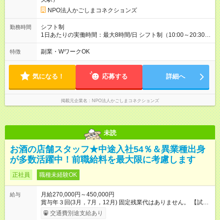
NPO法人かごしまコネクションズ
シフト制
勤務時間
1日あたりの実働時間：最大8時間/日 シフト制（10:00～20:30の
間で実働6時間～最大8時間） ※残業時間は原則なし！ ＜シフト
例＞ 13:00～19:00（実働6時間） 14:00～20:00（実働6時間）
副業・WワークOK
特徴
※学校訪問や土曜日は10:00～20:30の間で実働8時間となる場合
があります。 ※午前中の10:00～13:00は在宅可能です。
気になる！
応募する
詳細へ
掲載元企業名
NPO法人かごしまコネクションズ
未読
お酒の店舗スタッフ★中途入社54％＆異業種出身
が多数活躍中！前職給料を最大限に考慮します
正社員
職種未経験OK
月給270,000円～450,000円
給与
賞与年３回(3月，7月，12月) 固定残業代はありません。 【試用
期間】試用期間あり 試用期間の長さ：3ヶ月 雇用形態、給与は
交通費別途支給あり
本採用時と同じです。