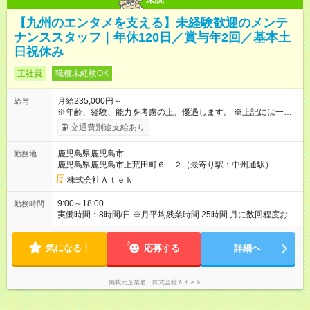
【九州のエンタメを支える】未経験歓迎のメンテ
ナンススタッフ｜年休120日／賞与年2回／基本土
日祝休み
正社員
職種未経験OK
月給235,000円～
給与
※年齢、経験、能力を考慮の上、優遇します。 ※上記には一律手
当の住宅手当を含みます。 ※最長3ヶ月間の試用期間がありま
交通費別途支給あり
す。待遇に変更はありません。 ※待遇条件の詳細については、
面接などでご相談ください。 ※社用携帯・社用車の貸与は試用
鹿児島県鹿児島市
勤務地
期間終了後となります。 【試用期間】試用期間あり 試用期間の
鹿児島県鹿児島市上荒田町６－２（最寄り駅：中州通駅）
長さ：3ヶ月 雇用形態、給与は本採用時と同じです。
株式会社Ａｔｅｋ
9:00～18:00
勤務時間
実働時間：8時間/日 ※月平均残業時間 25時間 月に数回程度お客
様の営業終了後に作業することがあります。その場合は翌日の
出勤時間を調整し、昼からの出勤へ変更してもOKです！無理な
気になる！
働き方はありません！
応募する
詳細へ
掲載元企業名
株式会社Ａｔｅｋ