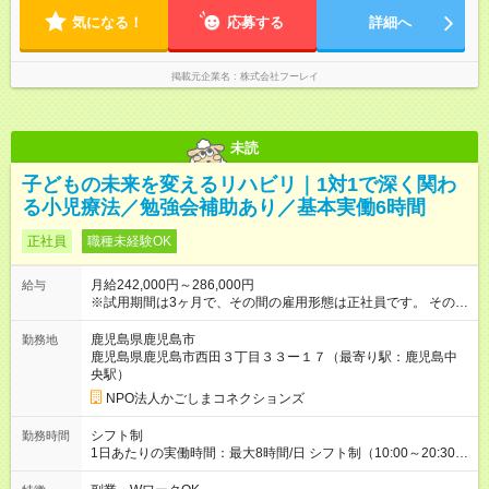
21:00 定時退社(直帰)
証！ まずは仕事を覚え、スキルアップに集中できます◎ 「報奨
気になる！
応募する
詳細へ
金って稼げるの？」 「未経験の走り始めが不安…」 ——そんな
気持ちに、収入面から応える、当社独自の制度です。
掲載元企業名
株式会社フーレイ
未読
子どもの未来を変えるリハビリ｜1対1で深く関わ
る小児療法／勉強会補助あり／基本実働6時間
正社員
職種未経験OK
月給242,000円～286,000円
給与
※試用期間は3ヶ月で、その間の雇用形態は正社員です。 そのほ
かの条件に変更はありません。 【試用期間】試用期間あり 試用
期間の長さ：3ヶ月 雇用形態、給与は本採用時と同じです。
鹿児島県鹿児島市
勤務地
鹿児島県鹿児島市西田３丁目３３ー１７（最寄り駅：鹿児島中
央駅）
NPO法人かごしまコネクションズ
シフト制
勤務時間
1日あたりの実働時間：最大8時間/日 シフト制（10:00～20:30の
間で実働6時間～最大8時間） ※残業時間は原則なし！ ＜シフト
例＞ 13:00～19:00（実働6時間） 14:00～20:00（実働6時間）