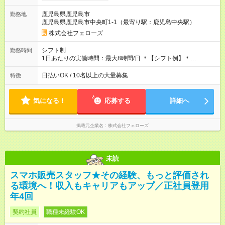
す。シフトが削られることはないので、安定した給与が入りま
す。 ◎日払い・週払いもOK！※規定あり すぐに働きたい、稼ぎ
鹿児島県鹿児島市
勤務地
たいという人もいると思います。このあたりは柔軟に対応する
鹿児島県鹿児島市中央町1-1（最寄り駅：鹿児島中央駅）
ので、お気軽にご相談ください！ ※2ヶ月の試用期間がありま
す。その間の給与・待遇に変更はありません。 【試用期間】試
株式会社フェローズ
用期間あり 試用期間の長さ：2ヶ月 雇用形態、給与は本採用時
と同じです。
シフト制
勤務時間
1日あたりの実働時間：最大8時間/日 ＊【シフト例】＊
(1) 10:00～19:00 (2) 11:00～20:00 (3) 12:00～21:00 など ◎
いずれも実働8時間・休憩1時間です。中抜けシフトなどはあり
日払いOK / 10名以上の大量募集
特徴
ません。 ◎残業は少なく、月10時間未満です。「残業代で稼ぎ
たい」などあれば相談に応じますのでおっしゃってください！
気になる！
応募する
詳細へ
掲載元企業名
株式会社フェローズ
未読
スマホ販売スタッフ★その経験、もっと評価され
る環境へ！収入もキャリアもアップ／正社員登用
年4回
契約社員
職種未経験OK