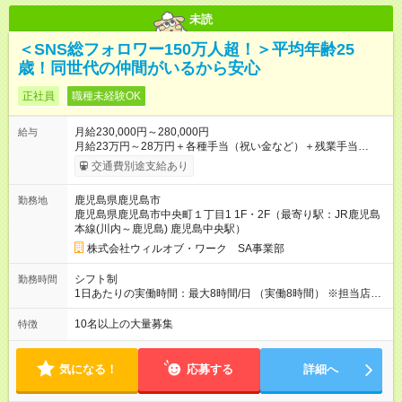
未読
＜SNS総フォロワー150万人超！＞平均年齢25
歳！同世代の仲間がいるから安心
正社員
職種未経験OK
月給230,000円～280,000円
給与
月給23万円～28万円＋各種手当（祝い金など）＋残業手当
100％＋賞与年2回 ※年齢、スキルを考慮のうえ、スタート時の
交通費別途支給あり
給与を決定します。 ＜年収例＞ 420万円／26歳 リーダー職（月
給28万円×12か月＋賞与＋各種手当） 350万円／24歳（月給25
鹿児島県鹿児島市
勤務地
万円×12か月＋賞与＋各種手当） 320万円／22歳（月給22万円
鹿児島県鹿児島市中央町１丁目1 1F・2F（最寄り駅：JR鹿児島
×12か月＋賞与＋各種手当） 【試用期間】試用期間あり 試用期
本線(川内～鹿児島) 鹿児島中央駅）
間の長さ：2ヶ月 雇用形態、給与は本採用時と同じです。
株式会社ウィルオブ・ワーク SA事業部
シフト制
勤務時間
1日あたりの実働時間：最大8時間/日 （実働8時間） ※担当店舗
により異なります。 ※現場では余裕のあるシフトが組めるの
で、1ヶ月の残業は月平均9.3時間と少なめ。定時退勤できる日
10名以上の大量募集
特徴
も多いです。
気になる！
応募する
詳細へ