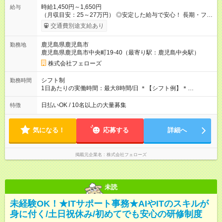
時給1,450円～1,650円
給与
（月収目安：25～27万円） ◎安定した給与で安心！ 長期・フル
タイムで勤務いただける方にお越しいただきたいと思っていま
交通費別途支給あり
す。シフトが削られることはないので、安定した給与が入りま
す。 ◎日払い・週払いもOK！※規定あり すぐに働きたい、稼ぎ
鹿児島県鹿児島市
勤務地
たいという人もいると思います。このあたりは柔軟に対応する
鹿児島県鹿児島市中央町19-40（最寄り駅：鹿児島中央駅）
ので、お気軽にご相談ください！ ※2ヶ月の試用期間がありま
す。その間の給与・待遇に変更はありません。 【試用期間】試
株式会社フェローズ
用期間あり 試用期間の長さ：2ヶ月 雇用形態、給与は本採用時
と同じです。
シフト制
勤務時間
1日あたりの実働時間：最大8時間/日 ＊【シフト例】＊
(1) 10:00～19:00 (2) 11:00～20:00 (3) 12:00～21:00 など ◎
いずれも実働8時間・休憩1時間です。中抜けシフトなどはあり
日払いOK / 10名以上の大量募集
特徴
ません。 ◎残業は少なく、月10時間未満です。「残業代で稼ぎ
たい」などあれば相談に応じますのでおっしゃってください！
気になる！
応募する
詳細へ
掲載元企業名
株式会社フェローズ
未読
未経験OK！★ITサポート事務★AIやITのスキルが
身に付く/土日祝休み/初めてでも安心の研修制度