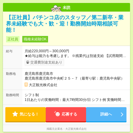
未読
【正社員】パチンコ店のスタッフ／第二新卒・業
界未経験でも大・歓・迎！勤務開始時期相談可
能！
正社員
職種未経験OK
月給220,000円～300,000円
給与
★給与は能力を考慮します。 ※残業代は別途支給 【試用期間】
試用期間あり 試用期間の長さ：3ヶ月 雇用形態、給与は本採用
交通費別途支給あり
時と同じです。
鹿児島県鹿児島市
勤務地
鹿児島県鹿児島市中央町２５－７（最寄り駅：鹿児島中央駅）
大正観光株式会社
シフト制
勤務時間
1日あたりの実働時間：最大7時間30分/日 シフト例 実働時間：1
日あたり7時間30分 平均勤務日数：1ヶ月あたり21日 ～ 23日
(1)8:00～16:30 (2)16:00～24:30 ■休憩60分
気になる！
応募する
詳細へ
掲載元企業名
大正観光株式会社