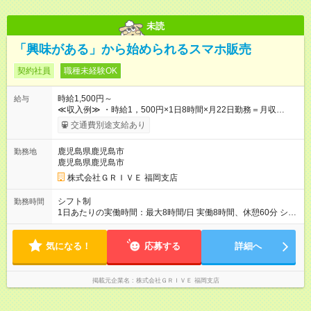
未読
「興味がある」から始められるスマホ販売
契約社員
職種未経験OK
時給1,500円～
給与
≪収入例≫ ・時給1，500円×1日8時間×月22日勤務＝月収
264，000円 【試用期間】試用期間あり 試用期間の長さ：3ヶ月
交通費別途支給あり
雇用形態、給与は本採用時と同じです。
鹿児島県鹿児島市
勤務地
鹿児島県鹿児島市
株式会社ＧＲＩＶＥ 福岡支店
シフト制
勤務時間
1日あたりの実働時間：最大8時間/日 実働8時間、休憩60分 シフ
ト例 10：00~19：00 11：00~20：00 シフトに準ずる形となり
ます。
気になる！
応募する
詳細へ
掲載元企業名
株式会社ＧＲＩＶＥ 福岡支店