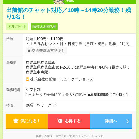
出前館のチャット対応／10時～14時30分勤務！残
り1名！
アルバイト
職種未経験OK
時給1,100円～1,100円
給与
・土日祝含むシフト制 ・日祝手当（日曜・祝日に勤務：1時間毎
に100円 ※支給条件有） ・深夜手当（22時以降に勤務：1時間毎
交通費別途支給あり
に200円 ＋ 22時以降の深夜手当：25％） 【試用期間】試用期間
あり 試用期間の長さ：4週間 雇用形態、給与は本採用時と同じ
鹿児島県鹿児島市
勤務地
です。 ※試用期間中も給与・待遇に変更はありません。 最初か
鹿児島県鹿児島市武1-2-10 JR鹿児島中央ビル6階（最寄り駅：
ら時給1,100円でスタートできます！
鹿児島中央駅）
株式会社出前館コミュニケーションズ
シフト制
勤務時間
1日あたりの実働時間：最大8時間/日 ■募集時間帯 (1)10時～14
時30分／週3勤務～ 上記時間帯で、以下条件で勤務可能な方 ・
土日どちらか勤務可能な方 ・年末年始や大型連休勤務可能な方
副業・WワークOK
特徴
・半年以上の勤務可能な方
気になる！
応募する
詳細へ
掲載元企業名
株式会社出前館コミュニケーションズ