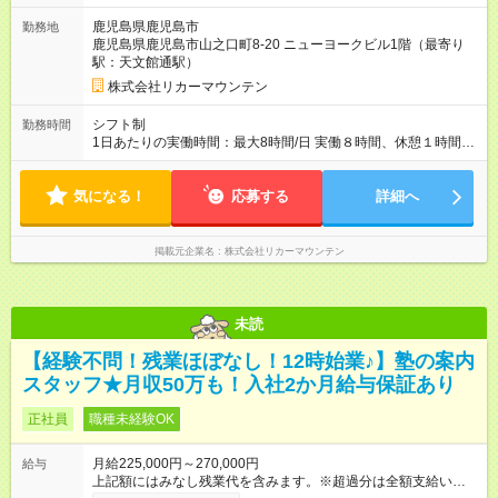
鹿児島県鹿児島市
勤務地
鹿児島県鹿児島市山之口町8-20 ニューヨークビル1階（最寄り
駅：天文館通駅）
株式会社リカーマウンテン
シフト制
勤務時間
1日あたりの実働時間：最大8時間/日 実働８時間、休憩１時間
拘束9時間のシフト制です。 月平均残業時間は10時間以下。 全
社で残業撲滅に取り組んでいます。 シフト例： 早番 15：00～
気になる！
24：00 遅番 17：00～26：00 ※深夜勤務が発生します。 ※マイ
応募する
詳細へ
カー通勤は不可。 ※終電後の閉店となるため通勤手段は「アク
セス欄」を要確認下さい。
掲載元企業名
株式会社リカーマウンテン
未読
【経験不問！残業ほぼなし！12時始業♪】塾の案内
スタッフ★月収50万も！入社2か月給与保証あり
正社員
職種未経験OK
月給225,000円～270,000円
給与
上記額にはみなし残業代を含みます。※超過分は全額支給いたし