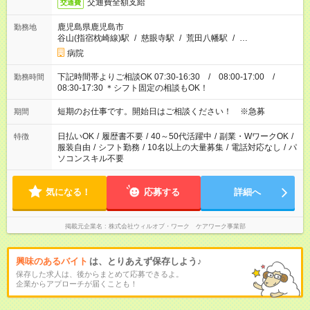
交通費全額支給
交通費
鹿児島県鹿児島市
勤務地
谷山(指宿枕崎線)駅
/
慈眼寺駅
/
荒田八幡駅
/
…
病院
下記時間帯よりご相談OK 07:30-16:30 / 08:00-17:00 /
勤務時間
08:30-17:30 ＊シフト固定の相談もOK！
短期のお仕事です。開始日はご相談ください！ ※急募
期間
日払いOK
/
履歴書不要
/
40～50代活躍中
/
副業・WワークOK
/
特徴
服装自由
/
シフト勤務
/
10名以上の大量募集
/
電話対応なし
/
パ
ソコンスキル不要
気になる！
応募する
詳細へ
掲載元企業名
株式会社ウィルオブ・ワーク ケアワーク事業部
興味のあるバイト
は、とりあえず保存しよう♪
保存した求人は、後からまとめて応募できるよ。
企業からアプローチが届くことも！