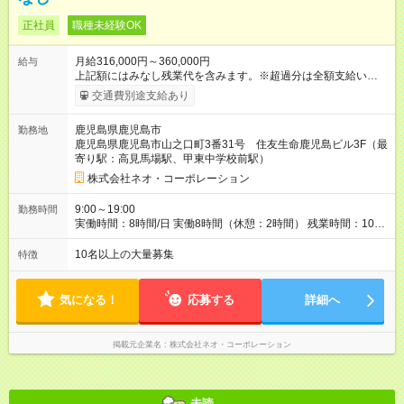
正社員
職種未経験OK
月給316,000円～360,000円
給与
上記額にはみなし残業代を含みます。※超過分は全額支給いたし
ます。 みなし残業代 90,000円 ～ 100,000円／月 みなし残業時
交通費別途支給あり
間 45時間／月 完全歩合ではありません。未経験スタートでも、
最初の数ヶ月は月給26.6万円を100%支給。生活の安定を守りな
鹿児島県鹿児島市
勤務地
がら、じっくりプロの営業スキルを学べます！ 【月給補足】 試
鹿児島県鹿児島市山之口町3番31号 住友生命鹿児島ビル3F（最
用期間中：26.6万円 試用期間終了後：31.6万円～36万円 【賞
寄り駅：高見馬場駅、甲東中学校前駅）
与】 年2回（6月・12月） 【昇給】 実績に応じて毎月査定（規
定に準ずる） 【月給と賞与以外にプラスで支給される手当】 ■
株式会社ネオ・コーポレーション
インセンティブ（毎月） 実績に応じて上限なく支給 ■社内キャ
ンペーン（年数回） 優秀な成績を残した社員に賞金支給 ■役職
9:00～19:00
勤務時間
手当 →主任:月4万円 →係長:月8万円 →課長代理:月12万円 →課
実働時間：8時間/日 実働8時間（休憩：2時間） 残業時間：10時
長：月16万円 ■役責手当（マネジメント給） →管理者補佐6万
間～20時間
円/月 →管理者代理10万円/月 →管理者20万円/月 ■交通費支給
10名以上の大量募集
特徴
（規定あり） ■資格手当（試用期間後、毎月） ■安全運転手当
（試用期間後、毎月） 【試用期間】試用期間あり 試用期間の長
さ：6ヶ月 ※ 雇用形態と給与に、本採用時と異なる部分がありま
気になる！
応募する
詳細へ
す。 雇用形態：本採用時と同じです。 給与：月給 266,000円以
上 上記額にはみなし残業代を含みます。※超過分は全額支給い
たします。 みなし残業代 75,000円／月 みなし残業時間 45時間
掲載元企業名
株式会社ネオ・コーポレーション
／月 試用期間2ヶ月～6ヶ月 ※1カ月毎の実績査定により、試用
期間の終了を決定（実績平均2～3ヶ月） ※期間中は各拠点の下
限月給額（試用期間後に見直すため大幅昇給も！）ほか待遇変
更なし
未読