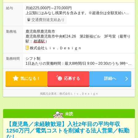
月給225,000円～270,000円
給与
上記額にはみなし残業代を含みます。※超過分は全額支給いたし
ます。 みなし残業代 33,750円 以上／月 みなし残業時間 23.06
交通費別途支給あり
時間／月 月給22万5000円以上＋報奨金 ★別途、賞与年2回・各
種手当あり。 ★正社員雇用のため、基本給は完全保証していま
鹿児島県鹿児島市
勤務地
す。 ※上記には固定残業代（23.06時間分、3万3750円以上）を
鹿児島県鹿児島市中央町24₋26 第2新福ビル 3F号室（最寄り
含む。超過分は追加支給。 ※試用期間2ヶ月あり。(交通費支給
駅：
都通駅
）
を除く福利厚生・待遇は、試用期間終了後からの適用となりま
す。) 【試用期間】試用期間あり 試用期間の長さ：2ヶ月 ※ 雇用
株式会社Ｌｉｖ．Ｄｅｓｉｇｎ
形態と給与に、本採用時と異なる部分があります。 雇用形態：
中途採用（契約社員） 給与：月給 225,000円 ～ 270,000円 上記
シフト制
勤務時間
額にはみなし残業代を含みます。※超過分は全額支給いたしま
1日あたりの実働時間：最大8時間/日 9:00～20:30のうち 9時~18
す。 みなし残業代 33,750円以上／月 みなし残業時間 23.06時間
時 10時～19時 11時～20時 11時30分～20時30分 ※会場によっ
／月
て異なる場合がございます。 ★残業ほぼなし
気になる！
応募する
詳細へ
掲載元企業名
株式会社Ｌｉｖ．Ｄｅｓｉｇｎ
未読
【鹿児島／未経験歓迎】入社2年目の平均年収
1250万円／電気コストを削減する法人営業／転勤
なし