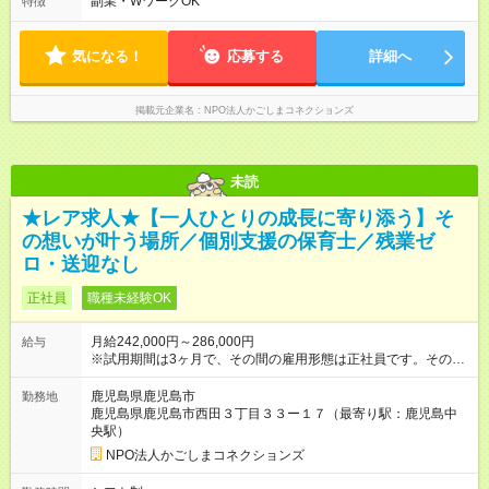
副業・WワークOK
特徴
※学校訪問や土曜日は10:00～20:30の間で実働8時間となる場合
があります。 ※午前中の10:00～13:00は在宅可能です。
気になる！
応募する
詳細へ
掲載元企業名
NPO法人かごしまコネクションズ
未読
★レア求人★【一人ひとりの成長に寄り添う】そ
の想いが叶う場所／個別支援の保育士／残業ゼ
ロ・送迎なし
正社員
職種未経験OK
月給242,000円～286,000円
給与
※試用期間は3ヶ月で、その間の雇用形態は正社員です。そのほ
かの条件に変更はありません。 【試用期間】試用期間あり 試用
期間の長さ：3ヶ月 雇用形態、給与は本採用時と同じです。
鹿児島県鹿児島市
勤務地
鹿児島県鹿児島市西田３丁目３３ー１７（最寄り駅：鹿児島中
央駅）
NPO法人かごしまコネクションズ