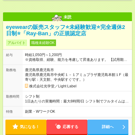
未読
eyewearの販売スタッフ⭐️未経験歓迎⭐️完全週休2
日制⭐️「Ray-Ban」の正規認定店
アルバイト
職種未経験OK
時給1,050円～1,200円
給与
※資格取得、経験、能力を考慮して昇進あります。 【試用期
間】試用期間なし
鹿児島県鹿児島市
勤務地
鹿児島県鹿児島市中央町１－１アミュプラザ鹿児島本館１F（最
寄り駅：天文館、中央駅すぐです。）
株式会社光学堂／Light Label
シフト制
勤務時間
1日あたりの実働時間：最大8時間/日 シフト制でフルタイムは、
1. 9:30 から19:00 まで 1.5時間休憩 2. 11:00 から20: 00 まで
１時間休憩 となりますが、４、５時間だけの入るなど忙しい時
副業・WワークOK
特徴
間のみでもOK！
気になる！
応募する
詳細へ