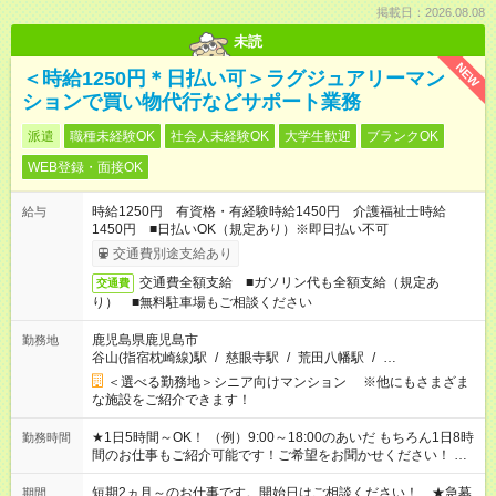
掲載日：2026.08.08
未読
NEW
＜時給1250円＊日払い可＞ラグジュアリーマン
ションで買い物代行などサポート業務
派遣
職種未経験OK
社会人未経験OK
大学生歓迎
ブランクOK
WEB登録・面接OK
時給1250円 有資格・有経験時給1450円 介護福祉士時給
給与
1450円 ■日払いOK（規定あり）※即日払い不可
交通費別途支給あり
交通費全額支給 ■ガソリン代も全額支給（規定あ
交通費
り） ■無料駐車場もご相談ください
鹿児島県鹿児島市
勤務地
谷山(指宿枕崎線)駅
/
慈眼寺駅
/
荒田八幡駅
/
…
＜選べる勤務地＞シニア向けマンション ※他にもさまざま
な施設をご紹介できます！
★1日5時間～OK！ （例）9:00～18:00のあいだ もちろん1日8時
勤務時間
間のお仕事もご紹介可能です！ご希望をお聞かせください！ ★
家庭の都合でお休みが必要な場合も遠慮なくご相談ください。
※週最低15時間以上の勤務が必要です
短期2ヵ月～のお仕事です。開始日はご相談ください！ ★急募
期間