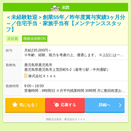
未読
＜未経験歓迎＞創業55年／昨年度賞与実績3ヶ月分
～／住宅手当・家族手当有【メンテナンススタッ
フ】
正社員
職種未経験OK
月給235,000円～
給与
※年齢、経験、能力を考慮の上、優遇します。 ※上記には一律手
当の住宅手当を含みます。 ※最長3ヶ月間の試用期間がありま
す。待遇に変更はありません。 ※待遇条件の詳細については、
鹿児島県鹿児島市
勤務地
面接などでご相談ください。 ※社用携帯・社用車の貸与は試用
鹿児島県鹿児島市上荒田町6-2（最寄り駅：中州通駅）
期間終了後となります。 【試用期間】試用期間あり 試用期間の
株式会社Ａｔｅｋ
長さ：3ヶ月 雇用形態、給与は本採用時と同じです。
9:00～18:00
勤務時間
実働時間：8時間/日 ※月平均残業時間 30時間 月に数回程度お客
様の営業終了後に作業することがあります。その場合は翌日の
出勤時間を調整し、昼からの出勤へ変更してもOKです！無理な
気になる！
働き方はありません！
応募する
詳細へ
掲載元企業名
株式会社Ａｔｅｋ