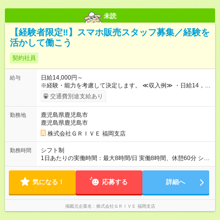
未読
【経験者限定‼️】スマホ販売スタッフ募集／経験を
活かして働こう
契約社員
日給14,000円～
給与
※経験・能力を考慮して決定します。 ≪収入例≫ ・日給14，
000円×月22日勤務＝月収308，000円＋交通費 ●試用期間は3ヶ
交通費別途支給あり
月で、条件に変更はありません。 【試用期間】試用期間あり 試
用期間の長さ：3ヶ月 雇用形態、給与は本採用時と同じです。
鹿児島県鹿児島市
勤務地
鹿児島県鹿児島市
株式会社ＧＲＩＶＥ 福岡支店
シフト制
勤務時間
1日あたりの実働時間：最大8時間/日 実働8時間、休憩60分 シフ
ト例 10：00~19：00 11：00~20：00 シフトに準ずる形となり
ます。
気になる！
応募する
詳細へ
掲載元企業名
株式会社ＧＲＩＶＥ 福岡支店