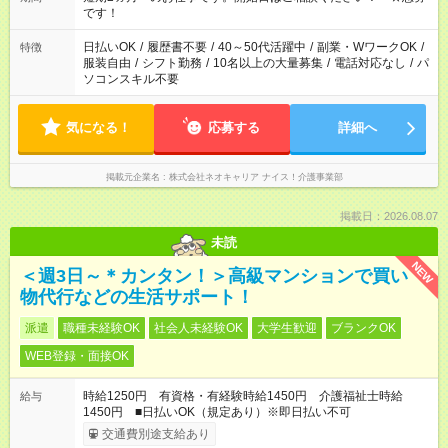
です！
日払いOK
/
履歴書不要
/
40～50代活躍中
/
副業・WワークOK
/
特徴
服装自由
/
シフト勤務
/
10名以上の大量募集
/
電話対応なし
/
パ
ソコンスキル不要
気になる！
応募する
詳細へ
掲載元企業名
株式会社ネオキャリア ナイス！介護事業部
掲載日：2026.08.07
未読
NEW
＜週3日～＊カンタン！＞高級マンションで買い
物代行などの生活サポート！
派遣
職種未経験OK
社会人未経験OK
大学生歓迎
ブランクOK
WEB登録・面接OK
時給1250円 有資格・有経験時給1450円 介護福祉士時給
給与
1450円 ■日払いOK（規定あり）※即日払い不可
交通費別途支給あり