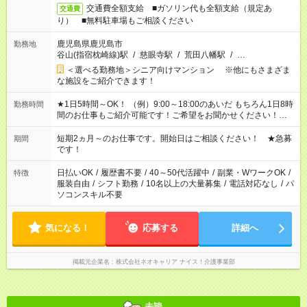
交通費全額支給 ■ガソリン代も全額支給（規定あ
交通費
り） ■無料駐車場もご相談ください
鹿児島県鹿児島市
勤務地
谷山(指宿枕崎線)駅
/
慈眼寺駅
/
荒田八幡駅
/
…
＜選べる勤務地＞シニア向けマンション ※他にもさまざま
な施設をご紹介できます！
★1日5時間～OK！ （例）9:00～18:00のあいだ もちろん1日8時
勤務時間
間のお仕事もご紹介可能です！ご希望をお聞かせください！★家
庭の都合でお休みが必要な場合も遠慮なくご相談ください。 ※
週最低15時間以上の勤務が必要です
短期2ヵ月～のお仕事です。開始日はご相談ください！ ★急募
期間
です！
日払いOK
/
履歴書不要
/
40～50代活躍中
/
副業・WワークOK
/
特徴
服装自由
/
シフト勤務
/
10名以上の大量募集
/
電話対応なし
/
パ
ソコンスキル不要
気になる！
応募する
詳細へ
掲載元企業名
株式会社ネオキャリア ナイス！介護事業部
未読