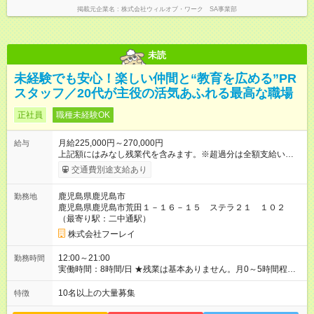
掲載元企業名
株式会社ウィルオブ・ワーク SA事業部
未読
未経験でも安心！楽しい仲間と“教育を広める”PR
スタッフ／20代が主役の活気あふれる最高な職場
正社員
職種未経験OK
月給225,000円～270,000円
給与
上記額にはみなし残業代を含みます。※超過分は全額支給いたし
ます。 みなし残業代 33,750円 ～ 40,500円／月 みなし残業時
交通費別途支給あり
間 23.7時間／月 ＼報奨金＋各種手当アリ♪／ 報奨金は実績を正
当に評価し、当社規定により、毎月支給しています。 ＜報奨金
鹿児島県鹿児島市
勤務地
について＞ 未経験入社3ヶ月で30万円（月収50万円以上）、1年
鹿児島県鹿児島市荒田１－１６－１５ ステラ２１ １０２
で60万円（月収80万円以上）を支給されているスタッフもいま
（最寄り駅：二中通駅）
す。頑張ったら頑張った分だけお給料に還元される仕組みが整
えられています。 〈社員の年収例〉 年収365万円/月給：26万円
株式会社フーレイ
+賞与（入社1年目・22歳） 年収429万円/月給：31万円+賞与
（入社2年目・24歳） 年収654万円/月給：39万円+賞与（入社6
12:00～21:00
勤務時間
年目・33歳） 【試用期間】試用期間あり 試用期間の長さ：2ヶ
実働時間：8時間/日 ★残業は基本ありません。月0～5時間程度
月 ※ 雇用形態と給与に、本採用時と異なる部分があります。 雇
を想定しています。 ★朝はゆっくり過ごせて、通勤ラッシュと
用形態：中途採用（契約社員） 給与：月給 286,000
は無縁です。 〈１日のスケジュール例〉 12:00 出社 13:00 ミ
10名以上の大量募集
特徴
円 ～ 300,000円 ≪スタート安心保証≫ 入社後2ヶ月間は成果を
ーティング、昼食 14:00 現地へ出発 20:30 当日の報告、相談
問わず【月給28万6000円～30万円】（地域により変動）を保