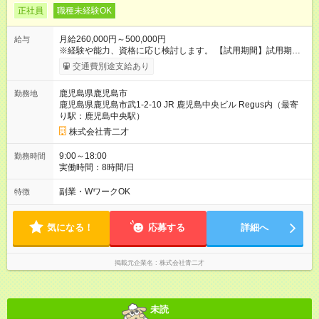
正社員
職種未経験OK
月給260,000円～500,000円
給与
※経験や能力、資格に応じ検討します。 【試用期間】試用期間
あり 試用期間の長さ：3ヶ月 雇用形態、給与は本採用時と同じ
交通費別途支給あり
です。
鹿児島県鹿児島市
勤務地
鹿児島県鹿児島市武1-2-10 JR 鹿児島中央ビル Regus内（最寄
り駅：鹿児島中央駅）
株式会社青二才
9:00～18:00
勤務時間
実働時間：8時間/日
副業・WワークOK
特徴
気になる！
応募する
詳細へ
掲載元企業名
株式会社青二才
未読