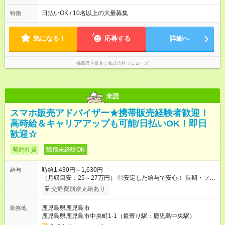
(1) 10:00～19:00 (2) 11:00～20:00 (3) 12:00～21:00 など ◎
いずれも実働8時間・休憩1時間です。中抜けシフトなどはあり
日払いOK / 10名以上の大量募集
特徴
ません。 ◎残業は少なく、月10時間未満です。「残業代で稼ぎ
たい」などあれば相談に応じますのでおっしゃってください！
気になる！
応募する
詳細へ
掲載元企業名
株式会社フェローズ
未読
スマホ販売アドバイザー★携帯販売経験者歓迎！
高時給＆キャリアアップも可能/日払いOK！即日
歓迎☆
契約社員
職種未経験OK
時給1,430円～1,630円
給与
（月収目安：25～27万円） ◎安定した給与で安心！ 長期・フル
タイムで勤務いただける方にお越しいただきたいと思っていま
交通費別途支給あり
す。シフトが削られることはないので、安定した給与が入りま
す。 ◎日払い・週払いもOK！※規定あり すぐに働きたい、稼ぎ
鹿児島県鹿児島市
勤務地
たいという人もいると思います。このあたりは柔軟に対応する
鹿児島県鹿児島市中央町1-1（最寄り駅：鹿児島中央駅）
ので、お気軽にご相談ください！ ※2ヶ月の試用期間がありま