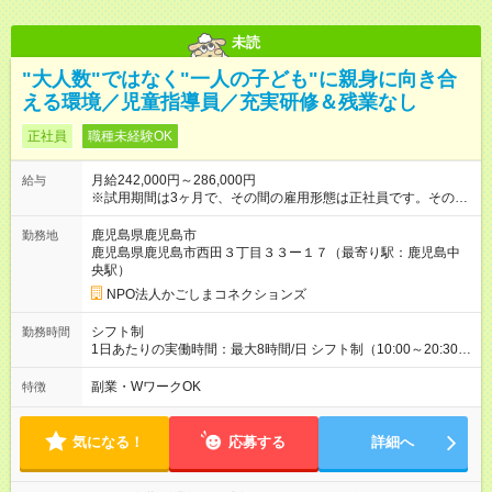
未読
"大人数"ではなく"一人の子ども"に親身に向き合
える環境／児童指導員／充実研修＆残業なし
正社員
職種未経験OK
月給242,000円～286,000円
給与
※試用期間は3ヶ月で、その間の雇用形態は正社員です。そのほ
かの条件に変更はありません。 【試用期間】試用期間あり 試用
期間の長さ：3ヶ月 雇用形態、給与は本採用時と同じです。
鹿児島県鹿児島市
勤務地
鹿児島県鹿児島市西田３丁目３３ー１７（最寄り駅：鹿児島中
央駅）
NPO法人かごしまコネクションズ
シフト制
勤務時間
1日あたりの実働時間：最大8時間/日 シフト制（10:00～20:30の
間で実働6時間～最大8時間） ※残業時間は原則なし！ ＜シフト
例＞ 13:00～19:00（実働6時間） 14:00～20:00（実働6時間）
副業・WワークOK
特徴
※学校訪問や土曜日は10:00～20:30の間で実働8時間となる場合
があります。 ※午前中の10:00～13:00は在宅可能です。
気になる！
応募する
詳細へ