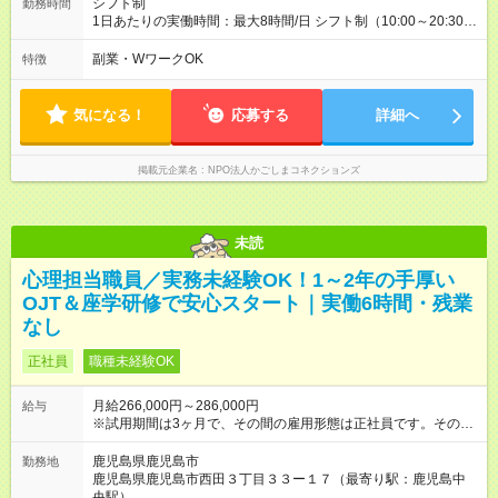
シフト制
勤務時間
1日あたりの実働時間：最大8時間/日 シフト制（10:00～20:30の
間で実働6時間～最大8時間） ※残業時間は原則なし！ ＜シフト
例＞ 13:00～19:00（実働6時間） 14:00～20:00（実働6時間）
副業・WワークOK
特徴
※学校訪問や土曜日は10:00～20:30の間で実働8時間となる場合
があります。 ※午前中の10:00～13:00は在宅可能です。
気になる！
応募する
詳細へ
掲載元企業名
NPO法人かごしまコネクションズ
未読
心理担当職員／実務未経験OK！1～2年の手厚い
OJT＆座学研修で安心スタート｜実働6時間・残業
なし
正社員
職種未経験OK
月給266,000円～286,000円
給与
※試用期間は3ヶ月で、その間の雇用形態は正社員です。そのほ
かの条件に変更はありません。 【試用期間】試用期間あり 試用
期間の長さ：3ヶ月 雇用形態、給与は本採用時と同じです。
鹿児島県鹿児島市
勤務地
鹿児島県鹿児島市西田３丁目３３ー１７（最寄り駅：鹿児島中
央駅）