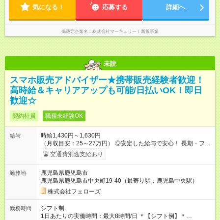
気になる！
応募する
詳細へ
掲載元企業名
株式会社マーキュリー / 新規事業
未読
スマホ販売アドバイザー★携帯販売経験者歓迎！
高時給＆キャリアアップも可能/日払いOK！即日
歓迎☆
契約社員
職種未経験OK
時給1,430円～1,630円
給与
（月収目安：25～27万円） ◎安定した給与で安心！ 長期・フル
タイムで勤務いただける方にお越しいただきたいと思っていま
交通費別途支給あり
す。シフトが削られることはないので、安定した給与が入りま
す。 ◎日払い・週払いもOK！※規定あり すぐに働きたい、稼ぎ
鹿児島県鹿児島市
勤務地
たいという人もいると思います。このあたりは柔軟に対応する
鹿児島県鹿児島市中央町19-40（最寄り駅：鹿児島中央駅）
ので、お気軽にご相談ください！ ※2ヶ月の試用期間がありま
す。その間の給与・待遇に変更はありません。 【試用期間】試
株式会社フェローズ
用期間あり 試用期間の長さ：2ヶ月 雇用形態、給与は本採用時
と同じです。
シフト制
勤務時間
1日あたりの実働時間：最大8時間/日 ＊【シフト例】＊