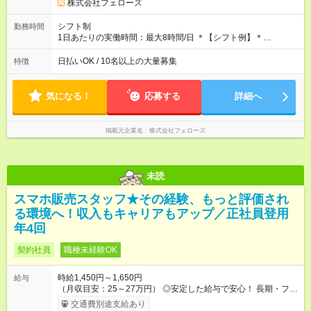
す。その間の給与・待遇に変更はありません。 【試用期間】試
株式会社フェローズ
用期間あり 試用期間の長さ：2ヶ月 雇用形態、給与は本採用時
と同じです。
シフト制
勤務時間
1日あたりの実働時間：最大8時間/日 ＊【シフト例】＊
(1) 10:00～19:00 (2) 11:00～20:00 (3) 12:00～21:00 など ◎
いずれも実働8時間・休憩1時間です。中抜けシフトなどはあり
日払いOK / 10名以上の大量募集
特徴
ません。 ◎残業は少なく、月10時間未満です。「残業代で稼ぎ
たい」などあれば相談に応じますのでおっしゃってください！
気になる！
応募する
詳細へ
掲載元企業名
株式会社フェローズ
未読
スマホ販売スタッフ★その経験、もっと評価され
る環境へ！収入もキャリアもアップ／正社員登用
年4回
契約社員
職種未経験OK
時給1,450円～1,650円
給与
（月収目安：25～27万円） ◎安定した給与で安心！ 長期・フル
タイムで勤務いただける方にお越しいただきたいと思っていま
交通費別途支給あり