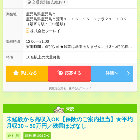
ます。 みなし残業代 33,750円 ～ 40,500円／月 みなし残業時
交通費別途支給あり
間 23.7時間／月 ＼報奨金＋各種手当アリ♪／ 報奨金は実績を正
当に評価し、当社規定により、毎月支給しています。 ＜報奨金
鹿児島県鹿児島市
勤務地
について＞ 未経験入社3ヶ月で30万円（月収50万円以上）、1年
鹿児島県鹿児島市荒田１－１６－１５ ステラ２１ １０２
で60万円（月収80万円以上）を支給されているスタッフもいま
（最寄り駅：二中通駅）
す。頑張ったら頑張った分だけお給料に還元される仕組みが整
えられています。 〈社員の年収例〉 年収365万円/月給：26万円
株式会社フーレイ
+賞与（入社1年目・22歳） 年収429万円/月給：31万円+賞与
（入社2年目・24歳） 年収654万円/月給：39万円+賞与（入社6
12:00～21:00
勤務時間
年目・33歳） 【試用期間】試用期間あり 試用期間の長さ：2ヶ
実働時間：8時間/日 ★残業は基本ありません。月0～5時間程度
月 ※ 雇用形態と給与に、本採用時と異なる部分があります。 雇
を想定しています。 ★朝はゆっくり過ごせて、通勤ラッシュと
用形態：中途採用（契約社員） 給与：月給 286,000
は無縁です。 〈１日のスケジュール例〉 12:00 出社 13:00 ミ
10名以上の大量募集
特徴
円 ～ 300,000円 ≪スタート安心保証≫ 入社後2ヶ月間は成果を
ーティング、昼食 14:00 現地へ出発 20:30 当日の報告、相談
問わず【月給28万6000円～30万円】（地域により変動）を保
21:00 定時退社(直帰)
証！ まずは仕事を覚え、スキルアップに集中できます◎ 「報奨
気になる！
応募する
詳細へ
金って稼げるの？」 「未経験の走り始めが不安…」 ——そんな
気持ちに、収入面から応える、当社独自の制度です。
掲載元企業名
株式会社フーレイ
未読
未経験から高収入OK【保険のご案内担当】★平均
月収30～50万円／残業ほぼなし
正社員
職種未経験OK