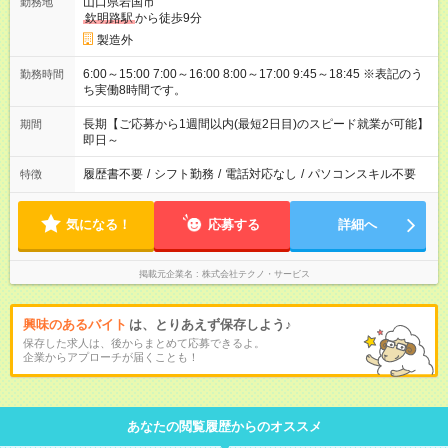
山口県岩国市
勤務地
欽明路駅
から徒歩9分
製造外
6:00～15:00 7:00～16:00 8:00～17:00 9:45～18:45 ※表記のう
勤務時間
ち実働8時間です。
長期【ご応募から1週間以内(最短2日目)のスピード就業が可能】
期間
即日～
履歴書不要
/
シフト勤務
/
電話対応なし
/
パソコンスキル不要
特徴
気になる！
応募する
詳細へ
掲載元企業名
株式会社テクノ・サービス
興味のあるバイト
は、とりあえず保存しよう♪
保存した求人は、後からまとめて応募できるよ。
企業からアプローチが届くことも！
あなたの閲覧履歴からのオススメ