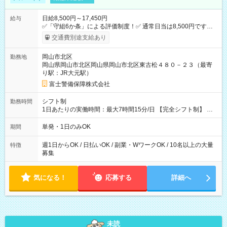
日給8,500円～17,450円
給与
✅「守組6か条」による評価制度！✅ 通常日当は8,500円ですが
上記評価制度により「S級隊員」と認定されれば10,000円の日当
交通費別途支給あり
を支給します。 (1)上記勤務者が交通2級資格者の場合10,000円
+1500円＝11,500円 (2)上記現場が深夜の場合 11,500×1.25＝
岡山市北区
勤務地
14,375円 (3)上記現場が日祝深夜の場合 17,250円 (4)上記勤務
岡山県岡山市北区岡山県岡山市北区東古松４８０－２３（最寄
者が現場までの運転者の場合17,250+200円＝17,450円 -----------
り駅：JR大元駅）
------------------------------- *最高日当額 17,450円* （実働時間5
時間の場合、時給3,490円） ------------------------------------------ よ
富士警備保障株式会社
り上位の資格取得やリーダー手当を取得すると ”さらに”加算さ
れます！ ※日当支給時振込手数料等は一切ありません。 【試用
シフト制
勤務時間
期間】試用期間なし
1日あたりの実働時間：最大7時間15分/日 【完全シフト制】 例
(1) 8：00~17:00（休憩１h） 例(2) 13:00~16:00（早上がりでも
全額支給！） 例(3) 21:00~5:00（夜勤なら日当1.25倍！！）
単発・1日のみOK
期間
週1日からOK / 日払いOK / 副業・WワークOK / 10名以上の大量
特徴
募集
気になる！
応募する
詳細へ
未読