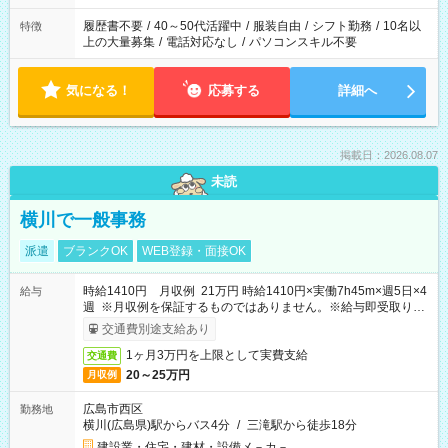
する勤務時間と、もう1つのお仕事の勤務時間。 合計で週40時
間を超える場合は応募できません
履歴書不要
/
40～50代活躍中
/
服装自由
/
シフト勤務
/
10名以
特徴
上の大量募集
/
電話対応なし
/
パソコンスキル不要
気になる！
応募する
詳細へ
掲載日：2026.08.07
未読
横川で一般事務
派遣
ブランクOK
WEB登録・面接OK
時給1410円 月収例 21万円 時給1410円×実働7h45m×週5日×4
給与
週 ※月収例を保証するものではありません。※給与即受取りサ
ービス利用可（利用条件有）
交通費別途支給あり
1ヶ月3万円を上限として実費支給
交通費
20～25万円
月収例
広島市西区
勤務地
横川(広島県)駅からバス4分
/
三滝駅から徒歩18分
建設業・住宅・建材・設備メ－カ－