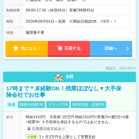
09:00-17:30（休憩45分）実働7時間45分
勤務時間
2026年09月01日～長期 ※開始日相談OK ※9月～！
期間
履歴書不要
特徴
気になる！
応募する
詳細へ
掲載日：2026.08.07
未読
17時まで＊未経験OK！残業ほぼなし▼大手保
険会社でお仕事
派遣
職種未経験OK
ブランクOK
WEB登録・面接OK
時給1410円 月収例 20万円 時給1410円×実働7h×週5日×4週
給与
+残業5h ※月収例を保証するものではありません。
交通費別途支給あり
1ヶ月3万円を上限として実費支給
交通費