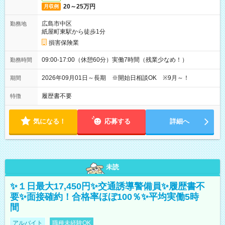
20～25万円
月収例
広島市中区
勤務地
紙屋町東駅から徒歩1分
損害保険業
09:00-17:00（休憩60分）実働7時間（残業少なめ！）
勤務時間
2026年09月01日～長期 ※開始日相談OK ※9月～！
期間
履歴書不要
特徴
気になる！
応募する
詳細へ
未読
✨１日最大17,450円✨交通誘導警備員✨履歴書不
要✨面接確約！合格率ほぼ100％✨平均実働5時
間
アルバイト
職種未経験OK