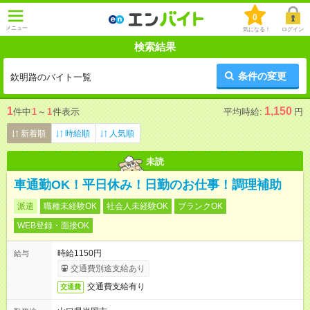
0
メニュー
気になる！
ログイン
検索結果
条件の変更
欽明路のバイト一覧
1
1,150
件中
1
～
1
件表示
平均時給:
円
新着順
時給順
人気順
未読
車通勤OK！平日休み！日勤のお仕事！調理補助
派遣
職種未経験OK
社会人未経験OK
ブランクOK
WEB登録・面接OK
時給1150円
給与
交通費別途支給あり
交通費支給有り
交通費