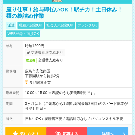
座り仕事！給与即払いOK！駅チカ！土日休み！
麺の袋詰め作業
派遣
職種未経験OK
社会人未経験OK
ブランクOK
WEB登録・面接OK
時給1200円
給与
交通費別途支給あり
交通費支給有り
交通費
広島市安佐南区
勤務地
下祇園駅から徒歩2分
食品関連企業
10:00～15:00 ※表記のうち実働5時間です。
勤務時間
3ヶ月以上【ご応募から1週間以内(最短2日目)のスピード就業が
期間
可能】即日～
日払いOK
/
履歴書不要
/
電話対応なし
/
パソコンスキル不要
特徴
気になる！
応募する
詳細へ