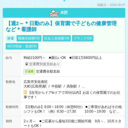
掲載日：2026.08.07
未読
【週2～＊日勤のみ】保育園で子どもの健康管理
など＊看護師
派遣
職種未経験OK
社会人未経験OK
ブランクOK
WEB登録・面接OK
時給2100円～ ■週払いOK ■日収1万6800円以上
給与
交通費別途支給あり
交通費全額支給
交通費
広島市安佐南区
勤務地
大町(広島県)駅
/
中筋駅
/
高取駅
/
…
【自宅からドアtoドアで30分以内】お近くの保育園でのお仕
事です！
【日勤のみ】9:00～18:00（休憩60分） ■ご希望があればその他
勤務時間
シフトもOK！ （例）8:30～17:30 10:00～19:00 など
「家族とお休みを合わせたい」 「余裕を持って夕飯の準備がし
たい」 「できれば残業はしたくない」 など、ご希望があれば教
2ヶ月～ ■ご応募から最短3日後に開始可能 9月～、10月スタ
期間
えてくださいね。 ※Wワーク希望の方へ 今ご覧のお仕事で希望
ートもOK！