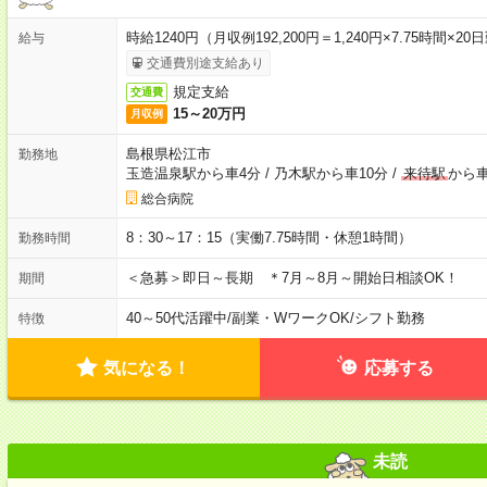
時給1240円（月収例192,200円＝1,240円×7.75時
給与
交通費別途支給あり
規定支給
交通費
15～20万円
月収例
島根県松江市
勤務地
玉造温泉駅から車4分
/
乃木駅から車10分
/
来待駅
から車
総合病院
8：30～17：15（実働7.75時間・休憩1時間）
勤務時間
＜急募＞即日～長期 ＊7月～8月～開始日相談OK！
期間
40～50代活躍中
/
副業・WワークOK
/
シフト勤務
特徴
気になる！
応募する
未読