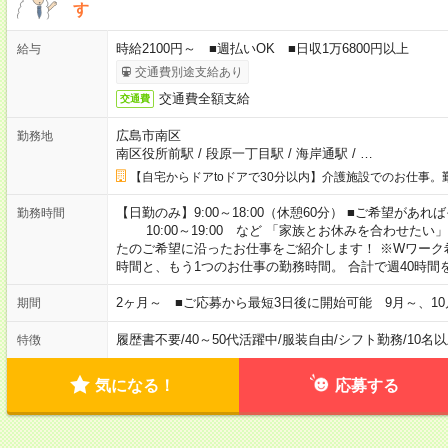
す
時給2100円～ ■週払いOK ■日収1万6800円以上
給与
交通費別途支給あり
交通費全額支給
交通費
広島市南区
勤務地
南区役所前駅
/
段原一丁目駅
/
海岸通駅
/
…
【自宅からドアtoドアで30分以内】介護施設でのお仕事。
【日勤のみ】9:00～18:00（休憩60分） ■ご希望があれば
勤務時間
10:00～19:00 など 「家族とお休みを合わせたい
たのご希望に沿ったお仕事をご紹介します！ ※Wワーク
時間と、もう1つのお仕事の勤務時間。 合計で週40時
2ヶ月～ ■ご応募から最短3日後に開始可能 9月～、10
期間
履歴書不要
/
40～50代活躍中
/
服装自由
/
シフト勤務
/
10名
特徴
気になる！
応募する