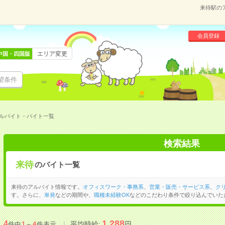
来待駅の
会員登録
エリア変更
中国・四国版
望条件
ルバイト・バイト一覧
検索結果
来待
のバイト一覧
来待のアルバイト情報です。
オフィスワーク・事務系
、
営業・販売・サービス系
、
ク
す。さらに、
単発
などの期間や、
職種未経験OK
などのこだわり条件で絞り込んでいた
1,288
4
平均時給:
円
件中
1
～
4
件表示