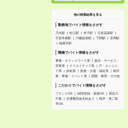
他の検索結果を見る
勤務地でバイト情報をさがす
乃木駅
松江駅
米子駅
玉造温泉駅
宇賀本郷駅
川棚温泉駅
下関駅
安岡駅
綾羅木駅
職種でバイト情報をさがす
事務・オフィスワーク系
販売・サービス・
営業系
クリエイティブ系
IT・エンジニ
ア系
技術系
医療・介護・福祉系
軽作
業・警備・イベント系
調査・教育・その他
こだわりでバイト情報をさがす
ブランクOK
WEB登録・面接OK
英語力
不要
交通費別途支給あり
既卒・第二新
卒OK