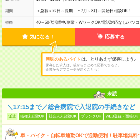
＜急募＞即日～長期 ＊7月～8月～開始日相談OK！
期間
40～50代活躍中
/
副業・WワークOK
/
電話対応なし
/
パソコ
特徴
気になる！
応募する
興味のあるバイト
は、とりあえず保存しよう♪
保存した求人は、後からまとめて応募できるよ。
企業からアプローチが届くことも！
未読
＼17:15まで／総合病院で入退院の手続きなど
派遣
職種未経験OK
社会人未経験OK
ブランクOK
WEB登録・面接OK
車・バイク・自転車通勤OKで通勤便利！駐車場無料