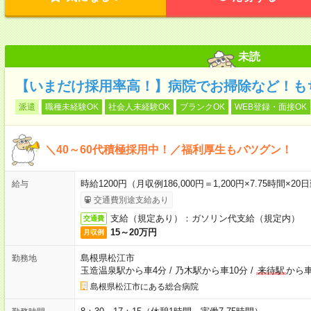
未読
【いまだけ採用率高！】病院でお掃除など！も
派遣
職種未経験OK
社会人未経験OK
ブランクOK
WEB登録・面接OK
＼40～60代積極採用中！／福利厚生もバツグン！
時給1200円（月収例186,000円＝1,200円×7.75時
給与
交通費別途支給あり
支給（規定あり）：ガソリン代支給（規定内）
交通費
15～20万円
月収例
島根県松江市
勤務地
玉造温泉駅から車4分
/
乃木駅から車10分
/
来待駅
から車
島根県松江市にある総合病院