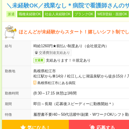
＼未経験OK／残業なし＊病院で看護師さんの
派遣
職種未経験OK
社会人未経験OK
ブランクOK
WEB登録・面接OK
ほとんどが未経験からスタート！嬉しいシフト制で
時給1260円★前払い制度あり（会社規定内）
給与
交通費別途支給あり
支給あります！※規定あり
交通費
島根県松江市
勤務地
松江駅から車14分
/
松江しんじ湖温泉駅から徒歩15分
/
島根県松江市にある病院
(8:30～17:15 休憩は1時間
勤務時間
即日～長期（応募後スピーディーに勤務開始＊）
期間
履歴書不要
/
40～50代活躍中
/
副業・WワークOK
/
シフト勤
特徴
気になる！
応募する