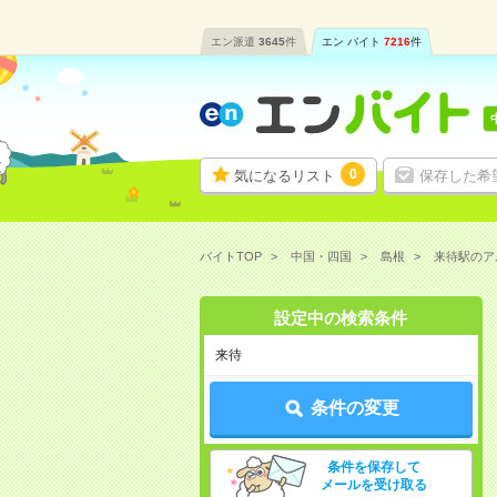
エン派遣
3645
件
エン バイト
7216
件
0
気になるリスト
保存した希
バイトTOP
中国・四国
島根
来待駅のア
設定中の検索条件
来待
条件の変更
条件を保存して
メールを受け取る