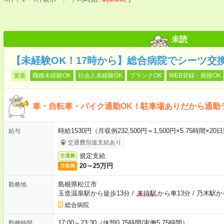
未読
【未経験OK！17時から】総合病院でシーツ交
派遣
職種未経験OK
社会人未経験OK
ブランクOK
WEB登録・面接OK
車・自転車・バイク通勤OK！駐車場ありだから通勤
時給1530円（月収例232,500円＝1,500円×5.75時
給与
交通費別途支給あり
規定支給
交通費
20～25万円
月収例
島根県松江市
勤務地
玉造温泉駅から徒歩13分
/
来待駅
から車13分
/
乃木駅か
総合病院
17:00～23:30（休憩0.75時間/実働5.75時間）
勤務時間