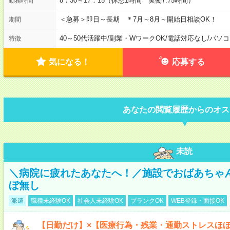
8：30～17：15（休憩1時間 実働7.75時間）
勤務時間
＜急募＞即日～長期 ＊7月～8月～開始日相談OK！
期間
40～50代活躍中
/
副業・WワークOK
/
電話対応なし
/
パソコ
特徴
気になる！
応募する
あなたの閲覧履歴からのオス
未読
＼病院に疲れたあなたへ！／施設でおばあちゃ
ぼ無し
派遣
職種未経験OK
社会人未経験OK
ブランクOK
WEB登録・面接OK
【日勤だけ】×【医療行為・残業・通勤ストレスほ