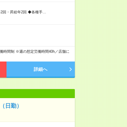
年2回・昇給年2回 ◆各種手…
変形労働時間制 ※週の想定労働時間40h／店舗に
詳細へ
（日勤）