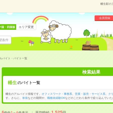
幡生駅の
会員登録
エリア変更
中国・四国版
望条件
ルバイト・バイト一覧
検索結果
幡生
のバイト一覧
幡生のアルバイト情報です。
オフィスワーク・事務系
、
営業・販売・サービス系
、
ク
す。さらに、
単発
などの期間や、
職種未経験OK
などのこだわり条件で絞り込んでいた
1,525
6
平均時給:
円
件中
1
～
6
件表示