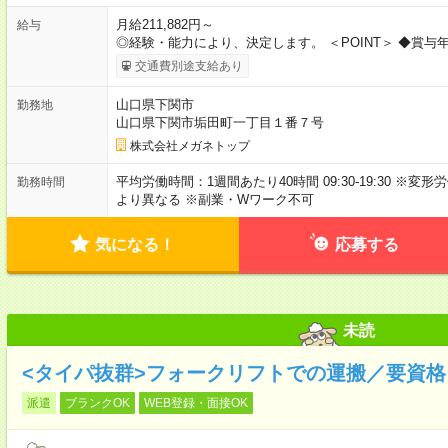
月給211,882円～
給与
◎経験・能力により、決定します。 ＜POINT＞ ◆賞与
交通費別途支給あり
山口県下関市
勤務地
山口県下関市垢田町一丁目１番７号
株式会社メガネトップ
平均労働時間：1週間あたり40時間 09:30-19:30 ※
勤務時間
より異なる ※副業・Wワーク不可
気になる！
応募する
未読
<タイパ抜群>フォークリフトでの運搬／要資格
派遣
ブランクOK
WEB登録・面接OK