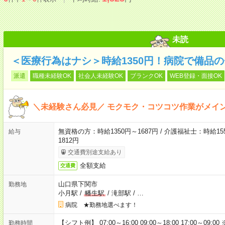
未読
＜医療行為はナシ＞時給1350円！病院で備品
派遣
職種未経験OK
社会人未経験OK
ブランクOK
WEB登録・面接OK
＼未経験さん必見／ モクモク・コツコツ作業がメイ
無資格の方：時給1350円～1687円 / 介護福祉士：時給155
給与
1812円
交通費別途支給あり
全額支給
交通費
山口県下関市
勤務地
小月駅
/
幡生駅
/
滝部駅
/
…
病院 ★勤務地選べます！
【シフト例】 07:00～16:00 09:00～18:00 17:00
勤務時間