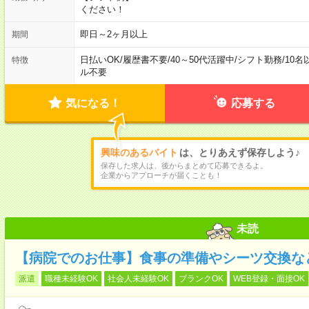
ください！
即日～2ヶ月以上
期間
日払いOK
/
履歴書不要
/
40～50代活躍中
/
シフト勤務
/
10名
特徴
ル不要
気になる！
応募する
興味のあるバイト
は、とりあえず保存しよう♪
保存した求人は、後からまとめて応募できるよ。
企業からアプローチが届くことも！
未読
【病院でのお仕事】食事の準備やシーツ交換な
派遣
職種未経験OK
社会人未経験OK
ブランクOK
WEB登録・面接OK