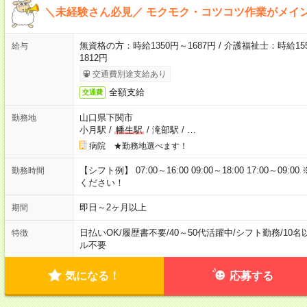
＼未経験さん必見／ モクモク・コツコツ作業がメイ
無資格の方：時給1350円～1687円 / 介護福祉士：時給155
給与
1812円
交通費別途支給あり
全額支給
交通費
山口県下関市
勤務地
小月駅
/
幡生駅
/
滝部駅
/
…
病院 ★勤務地選べます！
【シフト例】 07:00～16:00 09:00～18:00 17:00
勤務時間
ください！
即日～2ヶ月以上
期間
日払いOK
/
履歴書不要
/
40～50代活躍中
/
シフト勤務
/
10名
特徴
ル不要
気になる！
応募する