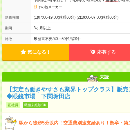
下関駅から車12分
/
門司港駅から車24分
/
幡生駅
から車
その他メーカー
(1)07:00-19:00(休憩60分) (2)19:00-07:00(休憩60分)
勤務時間
3ヶ月以上
期間
履歴書不要
/
40～50代活躍中
特徴
気になる！
応募する
未読
【安定も働きやすさも業界トップクラス】販売
◆眼鏡市場 下関垢田店
正社員
職種未経験OK
駅から徒歩5分以内！交通費別途支給あり！既卒・第