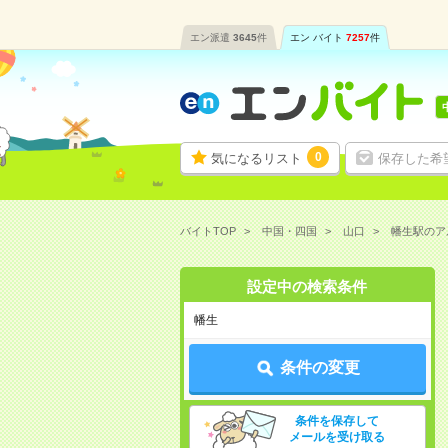
エン派遣
3645
件
エン バイト
7257
件
0
気になるリスト
保存した希
バイトTOP
中国・四国
山口
幡生駅のア
設定中の検索条件
幡生
条件の変更
条件を保存して
メールを受け取る