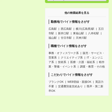
他の検索結果を見る
勤務地でバイト情報をさがす
広島駅
西広島駅
横川(広島県)駅
五日
市駅
新井口駅
東福山駅
八本松駅
福山駅
廿日市駅
天神川駅
職種でバイト情報をさがす
事務・オフィスワーク系
販売・サービス・
営業系
クリエイティブ系
IT・エンジニ
ア系
技術系
医療・介護・福祉系
軽作
業・警備・イベント系
調査・教育・その他
こだわりでバイト情報をさがす
ブランクOK
WEB登録・面接OK
英語力
不要
交通費別途支給あり
既卒・第二新
卒OK