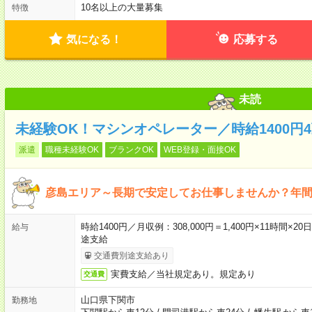
10名以上の大量募集
特徴
気になる！
応募する
未読
未経験OK！マシンオペレーター／時給1400円
派遣
職種未経験OK
ブランクOK
WEB登録・面接OK
彦島エリア～長期で安定してお仕事しませんか？年間
時給1400円／月収例：308,000円＝1,400円×11時
給与
途支給
交通費別途支給あり
実費支給／当社規定あり。規定あり
交通費
山口県下関市
勤務地