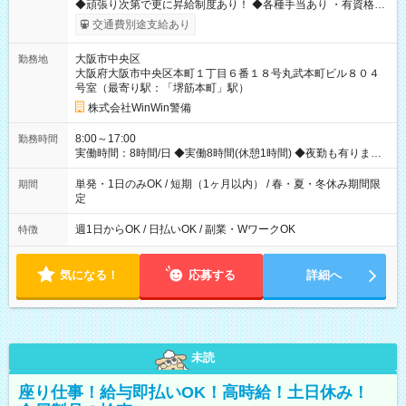
◆頑張り次第で更に昇給制度あり！ ◆各種手当あり ・有資格者
手当+500円(交通誘導、雑踏) ・指導教育責任者はさらに高給与
交通費別途支給あり
支給！(お問い合わせください) ・深夜手当(25％UP) ・隊長手当
（1年以上勤務した隊員限定） ・危険手当（高速道路など） ◆資
大阪市中央区
勤務地
格取得手当※会社全額負担（規定） ◆研修あり ・期間：3日(20
大阪府大阪市中央区本町１丁目６番１８号丸武本町ビル８０４
時間) ・日給：3日間で23540円発生！ 未経験者も安心！ ビデオ
号室（最寄り駅：「堺筋本町」駅）
や、講義による研修あり！ 「しっかり稼いでいただけます」 日
給1万～1万2250円の高待遇！ がっつり稼ぎたい方にもおすすめ
株式会社WinWin警備
です。 給与例 ●日勤 ・無資格者、未経験者 日給10,000円 日給
10,000円×22日勤務＝22,0000円 ・有資格者 日給10,000円＋資
8:00～17:00
勤務時間
格手当500円=10500円 日給10500円×22日勤務＝231,000円 ●
実働時間：8時間/日 ◆実働8時間(休憩1時間) ◆夜勤も有ります ◆
夜勤 ・無資格者、未経験者 日給12,250円 日給12,250円×22日勤
シフト制 ◆週1日～OK 現場によっては短時間勤務もあり！ 現場
務＝269,500円 【試用期間】試用期間なし
が早く終わっても日給は保証します。 「あなたのペースでお仕
単発・1日のみOK / 短期（1ヶ月以内） / 春・夏・冬休み期間限
期間
事できます」 ◆シフト制 ◆短期・単発ＯＫ ◆WワークOK
定
週1日からOK / 日払いOK / 副業・WワークOK
特徴
気になる！
応募する
詳細へ
未読
座り仕事！給与即払いOK！高時給！土日休み！