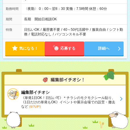
〈夜勤〉 0：00～翌8：30 実働：7.5時間 休憩：60分
勤務時間
長期 開始日相談OK
期間
日払いOK
/
履歴書不要
/
40～50代活躍中
/
服装自由
/
シフト勤
特徴
務
/
電話対応なし
/
パソコンスキル不要
気になる！
応募する
詳細へ
編集部イチオシ
《単発1日OK！日払い可》＊チラシのモクモクシール貼り、
《1日だけの単発もOK》イベントや展示会場での設営・撤去
など
(8/7UP!)