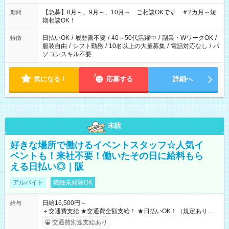
11：00～19：00 ＊12：00～19：00 ＊13：00～19：00
【急募】8月～、9月～、10月～ ご相談OKです ＃2カ月～短
期間
期相談OK！
日払いOK
/
履歴書不要
/
40～50代活躍中
/
副業・WワークOK
/
特徴
服装自由
/
シフト勤務
/
10名以上の大量募集
/
電話対応なし
/
パ
ソコンスキル不要
気になる！
応募する
詳細へ
未読
好きな場所で働けるイベントスタッフ☆人気イ
ベントも！来社不要！働いたその日に給料もら
える日払い◎｜阪
アルバイト
職種未経験OK
日給16,500円～
給与
＋交通費支給 ★交通費全額支給！ ★日払いOK！（規定あり） ┗
働いたその日に現金GET♪ お仕事後はコンビニATMから 日払
交通費別途支給あり
い分を引き落とせます！ 【試用期間】試用期間なし