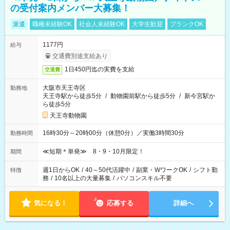
の受付案内メンバー大募集！
派遣
職種未経験OK
社会人未経験OK
大学生歓迎
ブランクOK
1177円
給与
交通費別途支給あり
1日450円迄の実費を支給
交通費
大阪市天王寺区
勤務地
天王寺駅から徒歩5分
/
動物園前駅から徒歩5分
/
新今宮駅か
ら徒歩5分
天王寺動物園
16時30分～20時00分（休憩0分）／実働3時間30分
勤務時間
≪短期＊単発≫ 8・9・10月限定！
期間
週1日からOK
/
40～50代活躍中
/
副業・WワークOK
/
シフト勤
特徴
務
/
10名以上の大量募集
/
パソコンスキル不要
気になる！
応募する
詳細へ