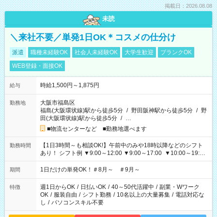
掲載日：2026.08.08
未読
＼来社不要／単発1日OK＊コスメの仕分け
派遣
職種未経験OK
社会人未経験OK
大学生歓迎
ブランクOK
WEB登録・面接OK
時給1,500円～1,875円
給与
大阪市福島区
勤務地
福島(大阪環状線)駅から徒歩5分
/
野田阪神駅から徒歩5分
/
野
田(大阪環状線)駅から徒歩5分
/
…
■物流センターなど ■勤務地選べます
【1日3時間～も相談OK!】午前中のみや18時以降などのシフト
勤務時間
あり！ シフト例 ▼9:00～12:00 ▼9:00～17:00 ▼10:00～19:00
▼18:00～21:00
1日だけの単発OK！＃8月～ ＃9月～
期間
週1日からOK
/
日払いOK
/
40～50代活躍中
/
副業・Wワーク
特徴
OK
/
服装自由
/
シフト勤務
/
10名以上の大量募集
/
電話対応な
し
/
パソコンスキル不要