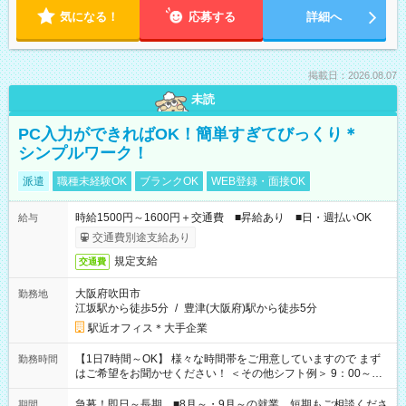
気になる！
応募する
詳細へ
掲載日：2026.08.07
未読
PC入力ができればOK！簡単すぎてびっくり＊
シンプルワーク！
派遣
職種未経験OK
ブランクOK
WEB登録・面接OK
時給1500円～1600円＋交通費 ■昇給あり ■日・週払いOK
給与
交通費別途支給あり
規定支給
交通費
大阪府吹田市
勤務地
江坂駅から徒歩5分
/
豊津(大阪府)駅から徒歩5分
駅近オフィス＊大手企業
【1日7時間～OK】 様々な時間帯をご用意していますので まず
勤務時間
はご希望をお聞かせください！ ＜その他シフト例＞ 9：00～
17：00 11：00～20：00 などなど！その他のお時間もOKで
す！
急募！即日～長期 ■8月～・9月～の就業、短期もご相談くださ
期間