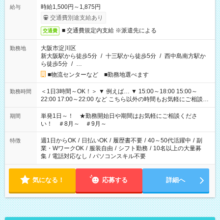
時給1,500円～1,875円
給与
交通費別途支給あり
■ 交通費規定内支給 ※派遣先による
交通費
大阪市淀川区
勤務地
新大阪駅から徒歩5分
/
十三駅から徒歩5分
/
西中島南方駅か
ら徒歩5分
/
…
■物流センターなど ■勤務地選べます
＜1日3時間～OK！＞ ▼ 例えば… ▼ 15:00～18:00 15:00～
勤務時間
22:00 17:00～22:00 など こちら以外の時間もお気軽にご相談く
ださい！
単発1日～！ ★勤務開始日や期間はお気軽にご相談くださ
期間
い！ ＃8月～ ＃9月～
週1日からOK
/
日払いOK
/
履歴書不要
/
40～50代活躍中
/
副
特徴
業・WワークOK
/
服装自由
/
シフト勤務
/
10名以上の大量募
集
/
電話対応なし
/
パソコンスキル不要
気になる！
応募する
詳細へ