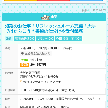
掲載日：2026.08.07
未読
短期のお仕事！リフレッシュルーム完備！大手
ではたらこう＊書類の仕分けや受付業務
派遣
職種未経験OK
ブランクOK
WEB登録・面接OK
時給1400円 月収例 218,400円+残業代
給与
交通費別途支給あり
全額支給
交通費
20～25万円
月収例
大阪市阿倍野区
勤務地
阿倍野(地下鉄)駅から徒歩5分
総合コンサルティング会社★
09:00～17:48(実働7時間48分 休憩1時間)
勤務時間
2026/09/17～2026/10/30 期間限定のお仕事です ※9月～！
期間
履歴書不要
/
40～50代活躍中
/
服装自由
特徴