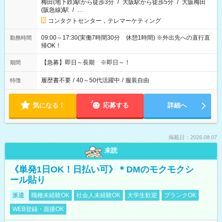
梅田(地下鉄)駅から徒歩3分
/
大阪駅から徒歩5分
/
大阪梅田
(阪急線)駅
/
…
コンタクトセンター，テレマーケティング
09:00～17:30(実働7時間30分 休憩1時間) ※外出先への直行直
勤務時間
帰OK！
【急募】即日～長期 ※即日～！
期間
履歴書不要
/
40～50代活躍中
/
服装自由
特徴
気になる！
応募する
詳細へ
掲載日：2026.08.07
未読
《単発1日OK！日払い可》＊DMのモクモクシ
ール貼り
派遣
職種未経験OK
社会人未経験OK
大学生歓迎
ブランクOK
WEB登録・面接OK