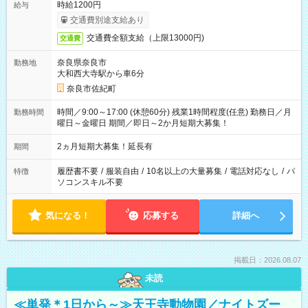
時給1200円
給与
交通費別途支給あり
交通費全額支給（上限13000円)
交通費
奈良県奈良市
勤務地
大和西大寺駅から車6分
奈良市佐紀町
時間／9:00～17:00 (休憩60分) 残業1時間程度(任意) 勤務日／月
勤務時間
曜日～金曜日 期間／即日～2か月短期大募集！
2ヵ月短期大募集！延長有
期間
履歴書不要
/
服装自由
/
10名以上の大量募集
/
電話対応なし
/
パ
特徴
ソコンスキル不要
気になる！
応募する
詳細へ
掲載日：2026.08.07
未読
≪単発＊1日から～≫天王寺動物園／ナイトズー