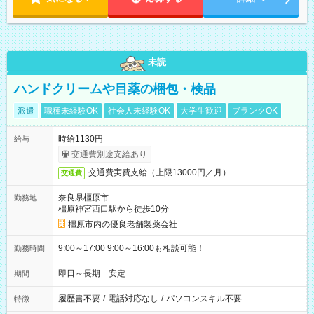
未読
ハンドクリームや目薬の梱包・検品
派遣
職種未経験OK
社会人未経験OK
大学生歓迎
ブランクOK
時給1130円
給与
交通費別途支給あり
交通費実費支給（上限13000円／月）
交通費
奈良県橿原市
勤務地
橿原神宮西口駅から徒歩10分
橿原市内の優良老舗製薬会社
9:00～17:00 9:00～16:00も相談可能！
勤務時間
即日～長期 安定
期間
履歴書不要
/
電話対応なし
/
パソコンスキル不要
特徴