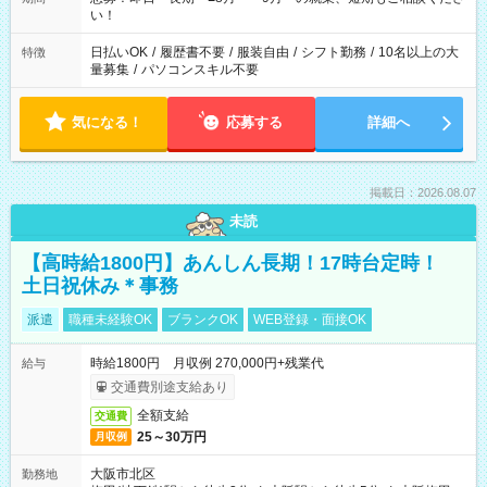
い！
日払いOK
/
履歴書不要
/
服装自由
/
シフト勤務
/
10名以上の大
特徴
量募集
/
パソコンスキル不要
気になる！
応募する
詳細へ
掲載日：2026.08.07
未読
【高時給1800円】あんしん長期！17時台定時！
土日祝休み＊事務
派遣
職種未経験OK
ブランクOK
WEB登録・面接OK
時給1800円 月収例 270,000円+残業代
給与
交通費別途支給あり
全額支給
交通費
25～30万円
月収例
大阪市北区
勤務地