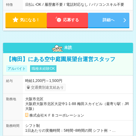
日払いOK
/
履歴書不要
/
電話対応なし
/
パソコンスキル不要
特徴
気になる！
応募する
詳細へ
未読
【梅田】にある空中庭園展望台運営スタッフ
アルバイト
職種未経験OK
時給1,200円～1,500円
給与
交通費別途支給あり
大阪市北区
勤務地
大阪府大阪市北区大淀中1-1-88 梅田スカイビル（最寄り駅：JR
大阪）
株式会社ＫＦＢコーポレーション
シフト制
勤務時間
1日あたりの実働時間：5時間~8時間の間 シフト例 ・
9:30~18:00 実働7.5時間 ・9:30~14:30 実働5時間 ・