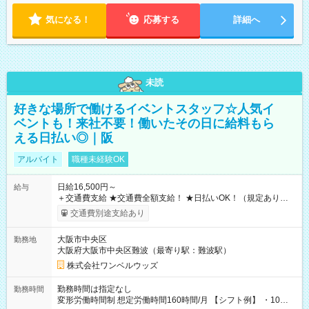
気になる！
応募する
詳細へ
未読
好きな場所で働けるイベントスタッフ☆人気イ
ベントも！来社不要！働いたその日に給料もら
える日払い◎｜阪
アルバイト
職種未経験OK
日給16,500円～
給与
＋交通費支給 ★交通費全額支給！ ★日払いOK！（規定あり） ┗
働いたその日に現金GET♪ お仕事後はコンビニATMから 日払
交通費別途支給あり
い分を引き落とせます！ 【試用期間】試用期間なし
大阪市中央区
勤務地
大阪府大阪市中央区難波（最寄り駅：難波駅）
株式会社ワンベルウッズ
勤務時間は指定なし
勤務時間
変形労働時間制 想定労働時間160時間/月 【シフト例】 ・10：