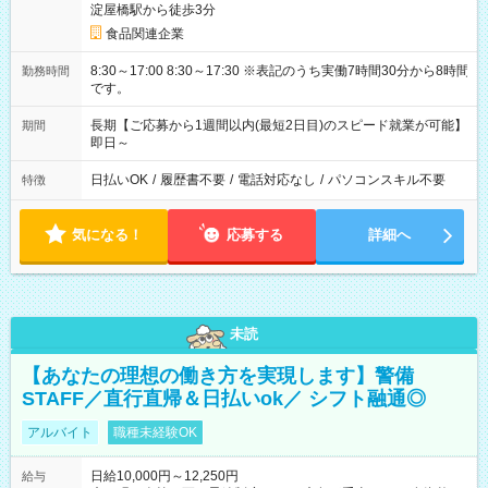
淀屋橋駅から徒歩3分
食品関連企業
8:30～17:00 8:30～17:30 ※表記のうち実働7時間30分から8時間
勤務時間
です。
長期【ご応募から1週間以内(最短2日目)のスピード就業が可能】
期間
即日～
日払いOK
/
履歴書不要
/
電話対応なし
/
パソコンスキル不要
特徴
気になる！
応募する
詳細へ
未読
【あなたの理想の働き方を実現します】警備
STAFF／直行直帰＆日払いok／ シフト融通◎
アルバイト
職種未経験OK
日給10,000円～12,250円
給与