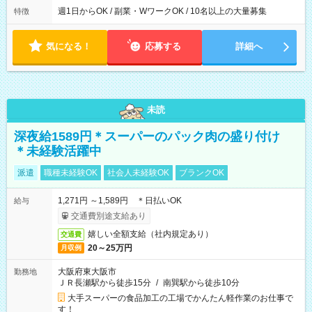
16:00~21:30 実働5.5時間
週1日からOK / 副業・WワークOK / 10名以上の大量募集
特徴
気になる！
応募する
詳細へ
未読
深夜給1589円＊スーパーのパック肉の盛り付け
＊未経験活躍中
派遣
職種未経験OK
社会人未経験OK
ブランクOK
1,271円 ～1,589円 ＊日払いOK
給与
交通費別途支給あり
嬉しい全額支給（社内規定あり）
交通費
20～25万円
月収例
大阪府東大阪市
勤務地
ＪＲ長瀬駅から徒歩15分
/
南巽駅から徒歩10分
大手スーパーの食品加工の工場でかんたん軽作業のお仕事で
す！