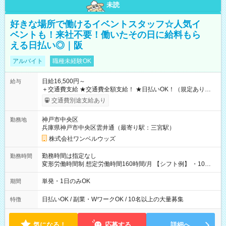
未読
好きな場所で働けるイベントスタッフ☆人気イ
ベントも！来社不要！働いたその日に給料もら
える日払い◎｜阪
アルバイト
職種未経験OK
日給16,500円～
給与
＋交通費支給 ★交通費全額支給！ ★日払いOK！（規定あり） ┗
働いたその日に現金GET♪ お仕事後はコンビニATMから 日払
交通費別途支給あり
い分を引き落とせます！ 【試用期間】試用期間なし
神戸市中央区
勤務地
兵庫県神戸市中央区雲井通（最寄り駅：三宮駅）
株式会社ワンベルウッズ
勤務時間は指定なし
勤務時間
変形労働時間制 想定労働時間160時間/月 【シフト例】 ・10：
00～20：00
単発・1日のみOK
期間
日払いOK / 副業・WワークOK / 10名以上の大量募集
特徴
気になる！
応募する
詳細へ