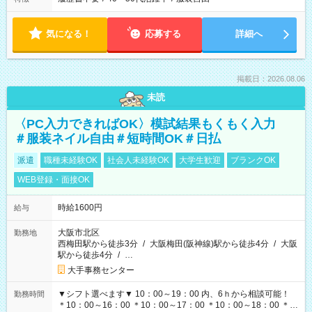
気になる！
応募する
詳細へ
掲載日：2026.08.06
未読
〈PC入力できればOK〉模試結果もくもく入力
＃服装ネイル自由＃短時間OK＃日払
派遣
職種未経験OK
社会人未経験OK
大学生歓迎
ブランクOK
WEB登録・面接OK
時給1600円
給与
大阪市北区
勤務地
西梅田駅から徒歩3分
/
大阪梅田(阪神線)駅から徒歩4分
/
大阪
駅から徒歩4分
/
…
大手事務センター
▼シフト選べます▼ 10：00～19：00 内、6ｈから相談可能！
勤務時間
＊10：00～16：00 ＊10：00～17：00 ＊10：00～18：00 ＊