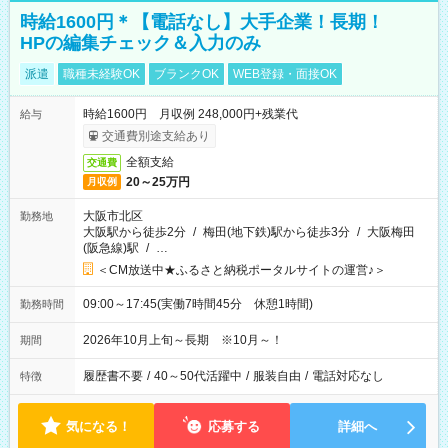
時給1600円＊【電話なし】大手企業！長期！
HPの編集チェック＆入力のみ
派遣
職種未経験OK
ブランクOK
WEB登録・面接OK
時給1600円 月収例 248,000円+残業代
給与
交通費別途支給あり
全額支給
交通費
20～25万円
月収例
大阪市北区
勤務地
大阪駅から徒歩2分
/
梅田(地下鉄)駅から徒歩3分
/
大阪梅田
(阪急線)駅
/
…
＜CM放送中★ふるさと納税ポータルサイトの運営♪＞
09:00～17:45(実働7時間45分 休憩1時間)
勤務時間
2026年10月上旬～長期 ※10月～！
期間
履歴書不要
/
40～50代活躍中
/
服装自由
/
電話対応なし
特徴
気になる！
応募する
詳細へ