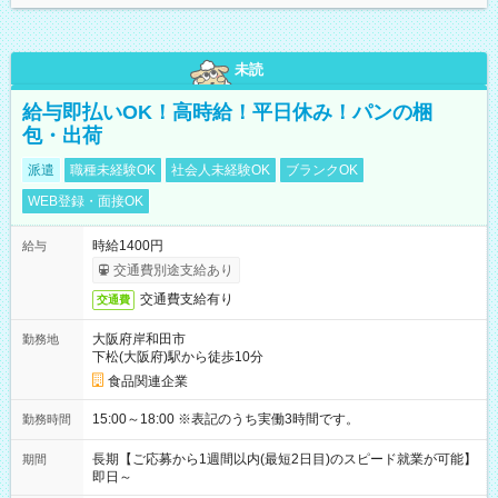
未読
給与即払いOK！高時給！平日休み！パンの梱
包・出荷
派遣
職種未経験OK
社会人未経験OK
ブランクOK
WEB登録・面接OK
時給1400円
給与
交通費別途支給あり
交通費支給有り
交通費
大阪府岸和田市
勤務地
下松(大阪府)駅から徒歩10分
食品関連企業
15:00～18:00 ※表記のうち実働3時間です。
勤務時間
長期【ご応募から1週間以内(最短2日目)のスピード就業が可能】
期間
即日～