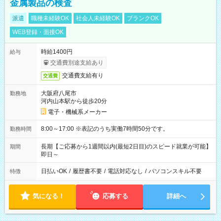
金属製品の検査
派遣
職種未経験OK
社会人未経験OK
ブランクOK
WEB登録・面接OK
時給1400円
給与
交通費別途支給あり
交通費支給有り
交通費
大阪府八尾市
勤務地
河内山本駅から徒歩20分
電子・機械系メーカー
8:00～17:00 ※表記のうち実働7時間50分です。
勤務時間
長期【ご応募から1週間以内(最短2日目)のスピード就業が可能】
期間
即日～
日払いOK
/
履歴書不要
/
電話対応なし
/
パソコンスキル不要
特徴
気になる！
応募する
詳細へ