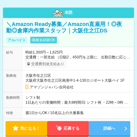
未読
＼Amazon Ready募集／Amazon直雇用！◎夜
勤◎倉庫内作業スタッフ｜大阪住之江DS
アルバイト
職種未経験OK
時給1,300円～1,625円
給与
交通費：一部支給 （日額2，450円を上限に、出勤日数に応じて
実費支給） ※22:00～翌5:00までは時給25%UP！ ■給与前払い
交通費別途支給あり
制度あり ※前払い額の上限あり、手数料無料（Amazon負担）
そのほか所定の条件が適用されます 【試用期間】試用期間なし
大阪市住之江区
勤務地
大阪府大阪市住之江区南港中1-4-130ロジポート大阪ベイ 1F
アマゾンジャパン合同会社
シフト制
勤務時間
1日あたりの実働時間：最大8時間/日 シフト例 ・22時～0時 入
社後、就業可能シフトをご確認の上、申請してください。
週1日からOK / 10名以上の大量募集
特徴
気になる！
応募する
詳細へ