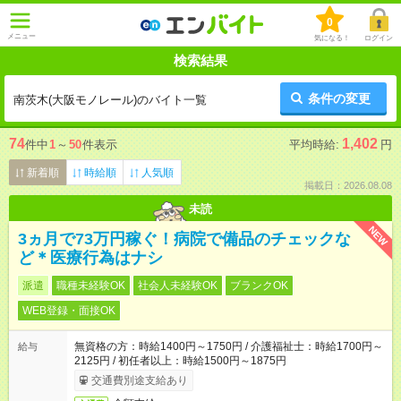
0
メニュー
気になる！
ログイン
検索結果
条件の変更
南茨木(大阪モノレール)のバイト一覧
74
1,402
件中
1
～
50
件表示
平均時給:
円
新着順
時給順
人気順
掲載日：2026.08.08
未読
NEW
3ヵ月で73万円稼ぐ！病院で備品のチェックな
ど＊医療行為はナシ
派遣
職種未経験OK
社会人未経験OK
ブランクOK
WEB登録・面接OK
無資格の方：時給1400円～1750円 / 介護福祉士：時給1700円～
給与
2125円 / 初任者以上：時給1500円～1875円
交通費別途支給あり