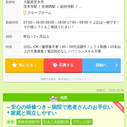
大阪府茨木市
勤務地
茨木市駅
/
彩都西駅
/
総持寺駅
/
…
グループホーム
07:00～16:00 09:00～18:00 17:00～09:00 ※ 上記は一例です！
勤務時間
その他シフトもご相談ください！
即日～2ヶ月以上
期間
日払いOK
/
履歴書不要
/
40～50代活躍中
/
シフト勤務
/
10名以
特徴
上の大量募集
/
電話対応なし
/
パソコンスキル不要
気になる！
応募する
詳細へ
掲載元企業名
株式会社ニッソーネット
掲載日：2026.08.06
未読
NEW
～安心の研修つき～病院で患者さんのお手伝い
＊家庭と両立しやすい
派遣
職種未経験OK
社会人未経験OK
ブランクOK