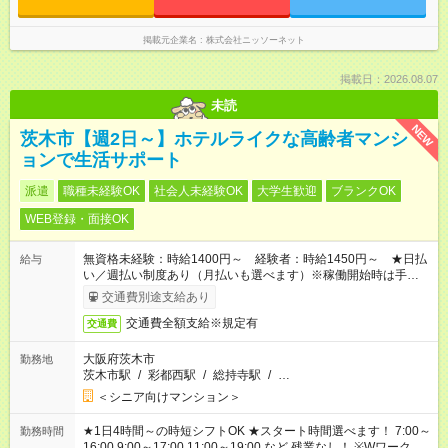
掲載元企業名
株式会社ニッソーネット
掲載日：2026.08.07
未読
NEW
茨木市【週2日～】ホテルライクな高齢者マンシ
ョンで生活サポート
派遣
職種未経験OK
社会人未経験OK
大学生歓迎
ブランクOK
WEB登録・面接OK
無資格未経験：時給1400円～ 経験者：時給1450円～ ★日払
給与
い／週払い制度あり（月払いも選べます）※稼働開始時は手続き
完了次第のお支払いとなります。
交通費別途支給あり
交通費全額支給※規定有
交通費
大阪府茨木市
勤務地
茨木市駅
/
彩都西駅
/
総持寺駅
/
…
＜シニア向けマンション＞
★1日4時間～の時短シフトOK ★スタート時間選べます！ 7:00～
勤務時間
16:00 9:00～17:00 11:00～19:00 など 残業なし！ ※Wワークの