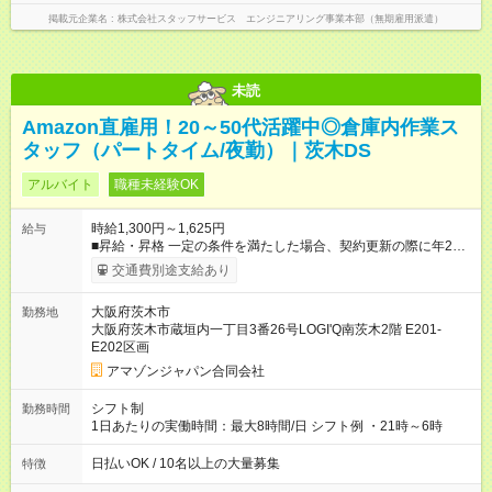
掲載元企業名
株式会社スタッフサービス エンジニアリング事業本部（無期雇用派遣）
未読
Amazon直雇用！20～50代活躍中◎倉庫内作業ス
タッフ（パートタイム/夜勤）｜茨木DS
アルバイト
職種未経験OK
時給1,300円～1,625円
給与
■昇給・昇格 一定の条件を満たした場合、契約更新の際に年2回
まで昇給の機会があります。 ■正社員登用制度あり ※月末締/翌
交通費別途支給あり
月25日支払い ※時間外手当、別途支給 ※深夜割増賃金 (22:00～
翌5:00までは時給が25%UPします) ☆給与前払い制度有！
大阪府茨木市
勤務地
☆Amazon直雇用で安定して働けます！ 【試用期間】試用期間あ
大阪府茨木市蔵垣内一丁目3番26号LOGI'Q南茨木2階 E201-
り 試用期間の長さ：1週間 雇用形態、給与は本採用時と同じで
E202区画
す。
アマゾンジャパン合同会社
シフト制
勤務時間
1日あたりの実働時間：最大8時間/日 シフト例 ・21時～6時
日払いOK / 10名以上の大量募集
特徴