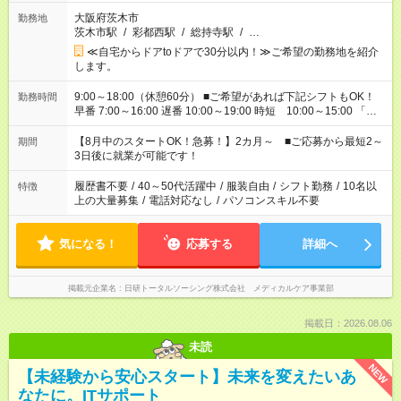
大阪府茨木市
勤務地
茨木市駅
/
彩都西駅
/
総持寺駅
/
…
≪自宅からドアtoドアで30分以内！≫ご希望の勤務地を紹介
します。
9:00～18:00（休憩60分） ■ご希望があれば下記シフトもOK！
勤務時間
早番 7:00～16:00 遅番 10:00～19:00 時短 10:00～15:00 「家
族と休みを合わせたい」 「余裕を持って夕飯の準備がしたい」
「できれば残業はしたくない」 など、ご希望を教えてください
【8月中のスタートOK！急募！】2カ月～ ■ご応募から最短2～
期間
ね。 ※Wワーク希望の方へ 今ご覧のお仕事で希望する勤務時間
3日後に就業が可能です！
と、もう1つのお仕事の勤務時間。 合計で週40時間を超える場
合は応募できません。
履歴書不要
/
40～50代活躍中
/
服装自由
/
シフト勤務
/
10名以
特徴
上の大量募集
/
電話対応なし
/
パソコンスキル不要
気になる！
応募する
詳細へ
掲載元企業名
日研トータルソーシング株式会社 メディカルケア事業部
掲載日：2026.08.06
未読
NEW
【未経験から安心スタート】未来を変えたいあ
なたに。ITサポート