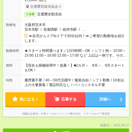
1万800円以上
交通費別途支給あり
交通費全額支給
交通費
大阪府茨木市
勤務地
茨木市駅
/
彩都西駅
/
総持寺駅
/
…
≪自宅からドアtoドアで30分以内！≫ご希望の勤務地を紹介
します。
★スタート時間選べます／1日5時間～OK ～シフト例～ 10:00～
勤務時間
15:00 11:00～16:00 12:00～17:00 など 上記は一例です。その他
シフトもご相談ください。 ※Wワークの場合当社と合わせて法
定労働時間が週40時間を超えなければOKです。
【現在も積極採用中！急募！】■2カ月～ 8月～、9月スタート
期間
もOK！
履歴書不要
/
40～50代活躍中
/
服装自由
/
シフト勤務
/
10名以
特徴
上の大量募集
/
電話対応なし
/
パソコンスキル不要
気になる！
応募する
詳細へ
掲載元企業名
日研トータルソーシング株式会社 メディカルケア事業部
掲載日：2026.08.07