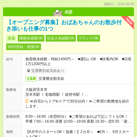
掲載日：2026.08.08
未読
NEW
【オープニング募集】おばあちゃんのお散歩付
き添いも仕事の1つ
派遣
職種未経験OK
社会人未経験OK
ブランクOK
WEB登録・面接OK
無資格未経験：時給1400円～ ■週払いOK ■扶養内OK ■日収
給与
1万1200円以上
交通費別途支給あり
交通費全額支給
交通費
大阪府茨木市
勤務地
茨木市駅
/
彩都西駅
/
総持寺駅
/
…
≪自宅からドアtoドアで30分以内！≫ご希望の勤務地を紹介
します。
9:00～18:00（休憩60分） ■ご希望があれば下記シフトもOK！
勤務時間
早番 7:00～16:00 遅番 10:00～19:00 夜勤 16:30～翌9:30 「家族
と休みを合わせたい」 「余裕を持って夕飯の準備がしたい」
「できれば残業はしたくない」 など、ご希望を教えてください
【8月中のスタートOK！急募！】2カ月～ ■8月～、9月スター
期間
ね。 ※Wワーク希望の方へ 今ご覧のお仕事で希望する勤務時間
トもOK！