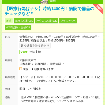
未読
NEW
【医療行為はナシ】時給1400円！病院で備品の
チェックなど＊
派遣
職種未経験OK
社会人未経験OK
ブランクOK
WEB登録・面接OK
無資格の方：時給1400円～1750円 / 介護福祉士：時給1700円～
給与
2125円 / 初任者以上：時給1500円～1875円
交通費別途支給あり
全額支給
交通費
大阪府茨木市
勤務地
茨木市駅
/
彩都西駅
/
総持寺駅
/
…
病院 ★勤務地選べます！
【シフト例】 07:00～16:00 09:00～18:00 17:00～09:00 ※ 上記
勤務時間
は一例です！その他シフトもご相談ください！
即日～2ヶ月以上
期間
日払いOK
/
履歴書不要
/
40～50代活躍中
/
シフト勤務
/
10名以
特徴
上の大量募集
/
電話対応なし
/
パソコンスキル不要