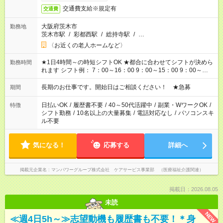
交通費支給※規定有
交通費
大阪府茨木市
勤務地
茨木市駅
/
彩都西駅
/
総持寺駅
/
…
〈お近くの老人ホームなど〉
★1日4時間～の時短シフトOK ★都合に合わせてシフトが決めら
勤務時間
れます シフト例： 7：00～16：00 9：00～15：00 9：00～
18：00 11：00～20：00 など ※Wワークの場合、他のお仕事と
合わせ週40時間超の就業はご案内できません ※法令に基づき、
長期のお仕事です。開始日はご相談ください！ ★急募
期間
週20時間以上勤務は社会保険への加入対象となります ※労働者
派遣法（日雇い派遣の原則禁止）により、短時間・短期間の就
日払いOK
/
履歴書不要
/
40～50代活躍中
/
副業・WワークOK
/
特徴
業はご案内が難しい場合があります
シフト勤務
/
10名以上の大量募集
/
電話対応なし
/
パソコンスキ
ル不要
気になる！
応募する
詳細へ
掲載元企業名
マンパワーグループ株式会社 ケアサービス事業部 （医療福祉介護関連）
掲載日：2026.08.05
未読
NEW
≪週4日5h～≫志望動機も履歴書も不要！＊身