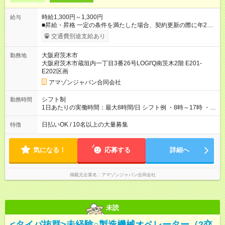
時給1,300円～1,300円
給与
■昇給・昇格 一定の条件を満たした場合、契約更新の際に年2回
まで昇給の機会があります。 ■正社員登用制度あり ※月末締/翌
交通費別途支給あり
月25日支払い ※時間外手当、別途支給 ※深夜割増賃金 (22:00～
翌5:00までは時給が25%UPします) ☆給与前払い制度有！
大阪府茨木市
勤務地
☆Amazon直雇用で安定して働けます！ 【試用期間】試用期間あ
大阪府茨木市蔵垣内一丁目3番26号LOGI'Q南茨木2階 E201-
り 試用期間の長さ：1週間 雇用形態、給与は本採用時と同じで
E202区画
す。
アマゾンジャパン合同会社
シフト制
勤務時間
1日あたりの実働時間：最大8時間/日 シフト例 ・8時～17時 ・
12時～21時
日払いOK / 10名以上の大量募集
特徴
気になる！
応募する
詳細へ
掲載元企業名
アマゾンジャパン合同会社
未読
<タイパ抜群>未経験○製造機械オペレーター（2交