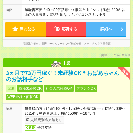
と、もう1つのお仕事の勤務時間。 合計で週40時間を超える場
合は応募できません。
履歴書不要
/
40～50代活躍中
/
服装自由
/
シフト勤務
/
10名以
特徴
上の大量募集
/
電話対応なし
/
パソコンスキル不要
気になる！
応募する
詳細へ
掲載元企業名
日研トータルソーシング株式会社 メディカルケア事業部
掲載日：2026.08.08
未読
NEW
3ヵ月で73万円稼ぐ！未経験OK＊おばあちゃん
のお話相手など
派遣
職種未経験OK
社会人未経験OK
ブランクOK
WEB登録・面接OK
無資格の方：時給1400円～1750円 / 介護福祉士：時給1700円～
給与
2125円 / 初任者以上：時給1500円～1875円
交通費別途支給あり
全額支給
交通費