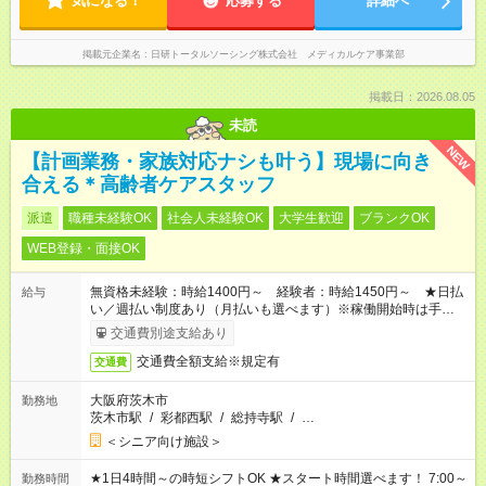
気になる！
応募する
詳細へ
掲載元企業名
日研トータルソーシング株式会社 メディカルケア事業部
掲載日：2026.08.05
未読
NEW
【計画業務・家族対応ナシも叶う】現場に向き
合える＊高齢者ケアスタッフ
派遣
職種未経験OK
社会人未経験OK
大学生歓迎
ブランクOK
WEB登録・面接OK
無資格未経験：時給1400円～ 経験者：時給1450円～ ★日払
給与
い／週払い制度あり（月払いも選べます）※稼働開始時は手続き
完了次第のお支払いとなります。
交通費別途支給あり
交通費全額支給※規定有
交通費
大阪府茨木市
勤務地
茨木市駅
/
彩都西駅
/
総持寺駅
/
…
＜シニア向け施設＞
★1日4時間～の時短シフトOK ★スタート時間選べます！ 7:00～
勤務時間