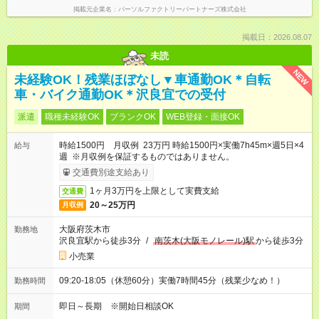
掲載元企業名
パーソルファクトリーパートナーズ株式会社
掲載日：2026.08.07
未読
NEW
未経験OK！残業ほぼなし▼車通勤OK＊自転
車・バイク通勤OK＊沢良宜での受付
派遣
職種未経験OK
ブランクOK
WEB登録・面接OK
時給1500円 月収例 23万円 時給1500円×実働7h45m×週5日×4
給与
週 ※月収例を保証するものではありません。
交通費別途支給あり
1ヶ月3万円を上限として実費支給
交通費
20～25万円
月収例
大阪府茨木市
勤務地
沢良宜駅から徒歩3分
/
南茨木(大阪モノレール)駅
から徒歩3分
小売業
09:20-18:05（休憩60分）実働7時間45分（残業少なめ！）
勤務時間
即日～長期 ※開始日相談OK
期間