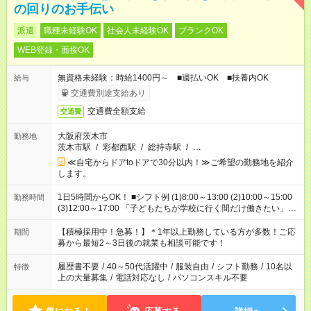
の回りのお手伝い
派遣
職種未経験OK
社会人未経験OK
ブランクOK
WEB登録・面接OK
無資格未経験：時給1400円～ ■週払いOK ■扶養内OK
給与
交通費別途支給あり
交通費全額支給
交通費
大阪府茨木市
勤務地
茨木市駅
/
彩都西駅
/
総持寺駅
/
…
≪自宅からドアtoドアで30分以内！≫ご希望の勤務地を紹介
します。
1日5時間からOK！ ■シフト例 (1)8:00～13:00 (2)10:00～15:00
勤務時間
(3)12:00～17:00 「子どもたちが学校に行く間だけ働きたい」
「余裕を持って夕飯の準備がしたい」 「午前中は働いて、午後
はプライベートの時間にしたい」 など、ご希望を教えてくださ
【積極採用中！急募！】＊1年以上勤務している方が多数！ご応
期間
いね。 ※Wワーク希望の方へ 今ご覧のお仕事で希望する勤務時
募から最短2～3日後の就業も相談可能です！
間と、もう1つのお仕事の勤務時間。 合計で週40時間を超える
場合は応募できません。
履歴書不要
/
40～50代活躍中
/
服装自由
/
シフト勤務
/
10名以
特徴
上の大量募集
/
電話対応なし
/
パソコンスキル不要