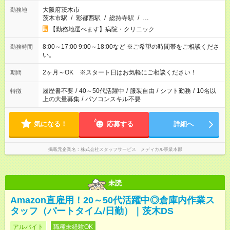
大阪府茨木市
勤務地
茨木市駅
/
彩都西駅
/
総持寺駅
/
…
【勤務地選べます】病院・クリニック
8:00～17:00 9:00～18:00など ※ご希望の時間帯をご相談くださ
勤務時間
い。
2ヶ月～OK ※スタート日はお気軽にご相談ください！
期間
履歴書不要
/
40～50代活躍中
/
服装自由
/
シフト勤務
/
10名以
特徴
上の大量募集
/
パソコンスキル不要
気になる！
応募する
詳細へ
掲載元企業名
株式会社スタッフサービス メディカル事業本部
未読
Amazon直雇用！20～50代活躍中◎倉庫内作業ス
タッフ（パートタイム/日勤）｜茨木DS
アルバイト
職種未経験OK