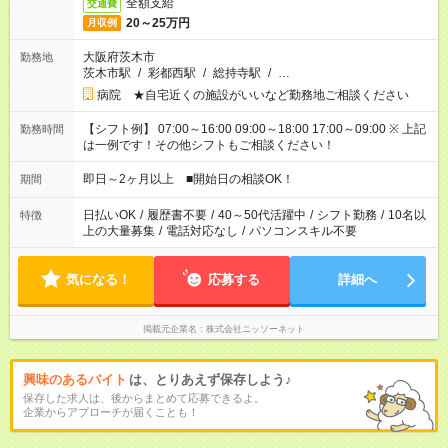
全額支給
交通費
20～25万円
月収例
大阪府茨木市
勤務地
茨木市駅
/
彩都西駅
/
総持寺駅
/
…
病院 ★自宅近くの施設がいいなど勤務地ご相談ください
【シフト例】 07:00～16:00 09:00～18:00 17:00～09:00 ※ 上記
勤務時間
は一例です！その他シフトもご相談ください！
即日～2ヶ月以上 ■開始日の相談OK！
期間
日払いOK
/
履歴書不要
/
40～50代活躍中
/
シフト勤務
/
10名以
特徴
上の大量募集
/
電話対応なし
/
パソコンスキル不要
気になる！
応募する
詳細へ
掲載元企業名
株式会社ニッソーネット
興味のあるバイト
は、とりあえず保存しよう♪
保存した求人は、後からまとめて応募できるよ。
企業からアプローチが届くことも！