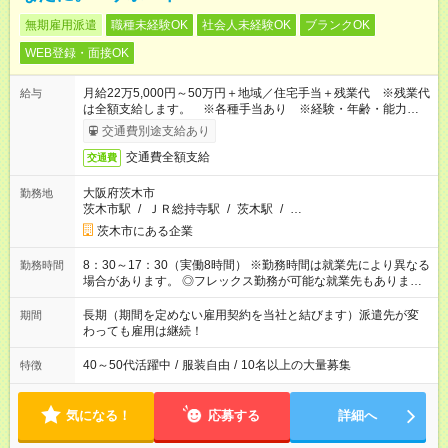
無期雇用派遣
職種未経験OK
社会人未経験OK
ブランクOK
WEB登録・面接OK
月給22万5,000円～50万円＋地域／住宅手当＋残業代 ※残業代
給与
は全額支給します。 ※各種手当あり ※経験・年齢・能力等を
考慮して加給・優遇します。
交通費別途支給あり
交通費全額支給
交通費
大阪府茨木市
勤務地
茨木市駅
/
ＪＲ総持寺駅
/
茨木駅
/
…
茨木市にある企業
8：30～17：30（実働8時間） ※勤務時間は就業先により異なる
勤務時間
場合があります。 ◎フレックス勤務が可能な就業先もありま
す。 ◎今よりもさらに働きやすい環境をつくるべく、 働き方
改革に全社をあげて取り組んでいます。
長期（期間を定めない雇用契約を当社と結びます）派遣先が変
期間
わっても雇用は継続！
40～50代活躍中
/
服装自由
/
10名以上の大量募集
特徴
気になる！
応募する
詳細へ