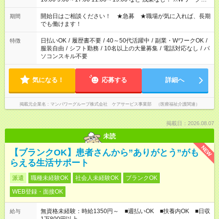
場合、他のお仕事と合わせ週40時間超の就業はご案内できませ
ん ※法令に基づき、週20時間以上勤務は社会保険への加入対象
開始日はご相談ください！ ★急募 ★職場が気に入れば、長期
期間
となります ※労働者派遣法（日雇い派遣の原則禁止）により、
でも働けます！
短時間・短期間の就業はご案内が難しい場合があります
日払いOK
/
履歴書不要
/
40～50代活躍中
/
副業・WワークOK
/
特徴
服装自由
/
シフト勤務
/
10名以上の大量募集
/
電話対応なし
/
パ
ソコンスキル不要
気になる！
応募する
詳細へ
掲載元企業名
マンパワーグループ株式会社 ケアサービス事業部 （医療福祉介護関連）
掲載日：2026.08.07
未読
NEW
【ブランクOK】患者さんから”ありがとう”がも
らえる生活サポート
派遣
職種未経験OK
社会人未経験OK
ブランクOK
WEB登録・面接OK
無資格未経験：時給1350円～ ■週払いOK ■扶養内OK ■日収
給与