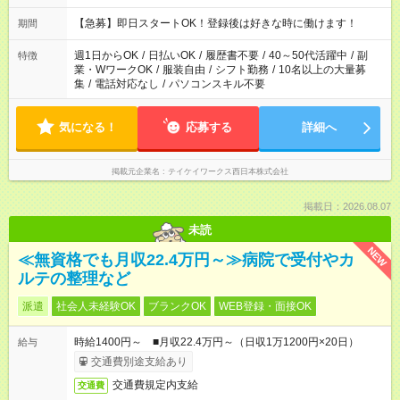
派遣会社の為、複数のお仕事で募集してます。 ▼ほかのシフト
例 8:00～16:00、10:00～17:00、 12:00～21:00、13:00～
【急募】即日スタートOK！登録後は好きな時に働けます！
期間
22:00、 18:00～21:00、22:00～翌7:00 など あなたのご希望に
あったお仕事がきっと見つかります！
週1日からOK
/
日払いOK
/
履歴書不要
/
40～50代活躍中
/
副
特徴
業・WワークOK
/
服装自由
/
シフト勤務
/
10名以上の大量募
集
/
電話対応なし
/
パソコンスキル不要
気になる！
応募する
詳細へ
掲載元企業名
テイケイワークス西日本株式会社
掲載日：2026.08.07
未読
NEW
≪無資格でも月収22.4万円～≫病院で受付やカ
ルテの整理など
派遣
社会人未経験OK
ブランクOK
WEB登録・面接OK
時給1400円～ ■月収22.4万円～（日収1万1200円×20日）
給与
交通費別途支給あり
交通費規定内支給
交通費