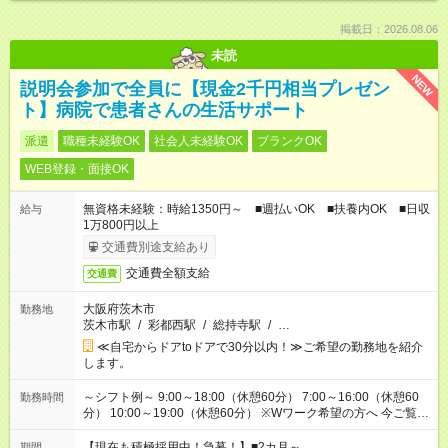
掲載日：2026.08.06
未読
NEW
説明会参加で全員に【現金2千円相当プレゼン
ト】病院で患者さんの生活サポート
派遣
職種未経験OK
社会人未経験OK
ブランクOK
WEB登録・面接OK
無資格未経験：時給1350円～ ■週払いOK ■扶養内OK ■日収
給与
1万800円以上
交通費別途支給あり
交通費全額支給
交通費
大阪府茨木市
勤務地
茨木市駅
/
彩都西駅
/
総持寺駅
/
…
≪自宅からドアtoドアで30分以内！≫ご希望の勤務地を紹介
します。
～シフト例～ 9:00～18:00（休憩60分） 7:00～16:00（休憩60
勤務時間
分） 10:00～19:00（休憩60分） ※Wワーク希望の方へ 今ご覧の
お仕事で希望する勤務時間と、もう1つのお仕事の勤務時間の合
計が 週40時間を超えなければOKです。
【現在も積極採用中！急募！】■2カ月～
期間