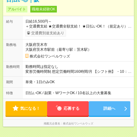
アルバイト
職種未経験OK
日給16,500円～
給与
＋交通費支給 ★交通費全額支給！ ★日払いOK！（規定あり） ┗
働いたその日に現金GET♪ お仕事後はコンビニATMから 日払
交通費別途支給あり
い分を引き落とせます！ 【試用期間】試用期間なし
大阪府茨木市
勤務地
大阪府茨木市駅前（最寄り駅：茨木駅）
株式会社ワンベルウッズ
勤務時間は指定なし
勤務時間
変形労働時間制 想定労働時間160時間/月 【シフト例】 ・10：
00～20：00
単発・1日のみOK
期間
日払いOK / 副業・WワークOK / 10名以上の大量募集
特徴
気になる！
応募する
詳細へ
掲載元企業名
株式会社ワンベルウッズ