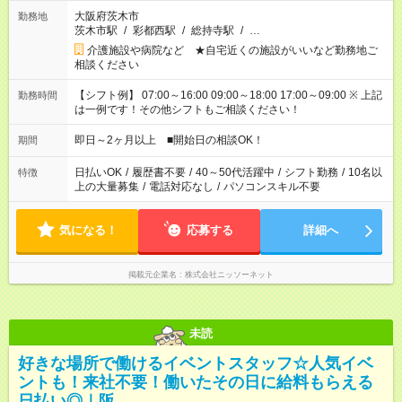
大阪府茨木市
勤務地
茨木市駅
/
彩都西駅
/
総持寺駅
/
…
介護施設や病院など ★自宅近くの施設がいいなど勤務地ご
相談ください
【シフト例】 07:00～16:00 09:00～18:00 17:00～09:00 ※ 上記
勤務時間
は一例です！その他シフトもご相談ください！
即日～2ヶ月以上 ■開始日の相談OK！
期間
日払いOK
/
履歴書不要
/
40～50代活躍中
/
シフト勤務
/
10名以
特徴
上の大量募集
/
電話対応なし
/
パソコンスキル不要
気になる！
応募する
詳細へ
掲載元企業名
株式会社ニッソーネット
未読
好きな場所で働けるイベントスタッフ☆人気イベ
ントも！来社不要！働いたその日に給料もらえる
日払い◎｜阪