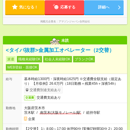
気になる！
応募する
詳細へ
掲載元企業名
アマゾンジャパン合同会社
未読
<タイパ抜群>金属加工オペレーター（2交替）
派遣
職種未経験OK
社会人未経験OK
ブランクOK
WEB登録・面接OK
基本時給1300円・深夜時給1625円 ※交通費全額支給（規定あ
給与
り） 【月収例】26.6万円（18日勤務＋残業45h＋深夜54h）
交通費別途支給あり
交通費支給あり
交通費
大阪府茨木市
勤務地
茨木駅
/
南茨木(大阪モノレール)駅
/
総持寺駅
企業
【2交替】 1）8:00～17:00 休憩90分 [実働]7時間30分 2）20:00
勤務時間