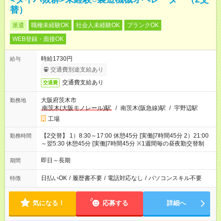
替）
派遣
職種未経験OK
社会人未経験OK
ブランクOK
WEB登録・面接OK
時給1730円
給与
交通費別途支給あり
交通費支給あり
交通費
大阪府茨木市
勤務地
南茨木(大阪モノレール)駅
/
南茨木(阪急線)駅
/
宇野辺駅
工場
【2交替】 1）8:30～17:00 休憩45分 [実働]7時間45分 2）21:00
勤務時間
～翌5:30 休憩45分 [実働]7時間45分 ※1週間毎の昼夜勤交替制
即日～長期
期間
日払いOK
/
履歴書不要
/
電話対応なし
/
パソコンスキル不要
特徴
気になる！
応募する
詳細へ