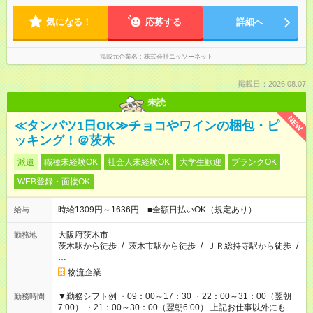
気になる！
応募する
詳細へ
掲載元企業名
株式会社ニッソーネット
掲載日：2026.08.07
未読
NEW
≪タンパツ1日OK≫チョコやワインの梱包・ピ
ッキング！＠茨木
派遣
職種未経験OK
社会人未経験OK
大学生歓迎
ブランクOK
WEB登録・面接OK
時給1309円～1636円 ■全額日払いOK（規定あり）
給与
大阪府茨木市
勤務地
茨木駅から徒歩
/
茨木市駅から徒歩
/
ＪＲ総持寺駅から徒歩
/
…
物流企業
▼勤務シフト例 ・09：00～17：30 ・22：00～31：00（翌朝
勤務時間
7:00） ・21：00～30：00（翌朝6:00） 上記お仕事以外にも、