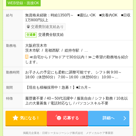
WEB登録・面接OK
無資格未経験：時給1350円～ ■週払いOK ■扶養内OK ■日収
給与
1万800円以上
交通費別途支給あり
交通費全額支給
交通費
大阪府茨木市
勤務地
茨木市駅
/
彩都西駅
/
総持寺駅
/
…
≪自宅からドアtoドアで30分以内！≫ご希望の勤務地を紹介
します。
お子さんの予定にも柔軟に調整可能です。 シフト例 9:00～
勤務時間
18:00（休憩60分） 7:00～16:00（休憩60分） 10:00～
19:00（休憩60分） ※Wワーク希望の方へ 今ご覧のお仕事で希
望する勤務時間と、もう1つのお仕事の勤務時間の合計が 週40
【現在も積極採用中！急募！】■2カ月～
期間
時間を超えなければOKです。
履歴書不要
/
40～50代活躍中
/
服装自由
/
シフト勤務
/
10名以
特徴
上の大量募集
/
電話対応なし
/
パソコンスキル不要
気になる！
応募する
詳細へ
掲載元企業名
日研トータルソーシング株式会社 メディカルケア事業部