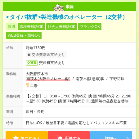
未読
<タイパ抜群>製造機械のオペレーター（2交替）
派遣
職種未経験OK
社会人未経験OK
ブランクOK
WEB登録・面接OK
時給1730円
給与
交通費別途支給あり
交通費支給あり
交通費
大阪府茨木市
勤務地
南茨木(大阪モノレール)駅
/
南茨木(阪急線)駅
/
宇野辺駅
工場
【2交替】 1）8:30～17:00 休憩45分 [実働]7時間45分 2）21:00
勤務時間
～翌5:30 休憩45分 [実働]7時間45分 ※1週間毎の昼夜勤交替制
即日～長期
期間
日払いOK
/
履歴書不要
/
電話対応なし
/
パソコンスキル不要
特徴
気になる！
応募する
詳細へ