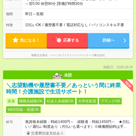
～翌5:00 休憩90分 [実働]7時間30分
即日～長期
期間
日払いOK
/
履歴書不要
/
電話対応なし
/
パソコンスキル不要
特徴
気になる！
応募する
詳細へ
掲載元企業名
パーソルファクトリーパートナーズ株式会社
掲載日：2026.08.05
未読
NEW
＼志望動機や履歴書不要／あっという間に終業
時間！介護施設で生活サポート！
派遣
職種未経験OK
社会人未経験OK
大学生歓迎
ブランクOK
WEB登録・面接OK
無資格未経験：時給1400円～ 経験者：時給1450円～ ★日払
給与
い／週払い制度あり（月払いも選べます）※稼働開始時は手続き
完了次第のお支払いとなります。
交通費別途支給あり