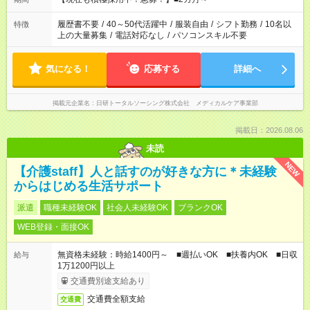
履歴書不要
/
40～50代活躍中
/
服装自由
/
シフト勤務
/
10名以
特徴
上の大量募集
/
電話対応なし
/
パソコンスキル不要
気になる！
応募する
詳細へ
掲載元企業名
日研トータルソーシング株式会社 メディカルケア事業部
掲載日：2026.08.06
未読
NEW
【介護staff】人と話すのが好きな方に＊未経験
からはじめる生活サポート
派遣
職種未経験OK
社会人未経験OK
ブランクOK
WEB登録・面接OK
無資格未経験：時給1400円～ ■週払いOK ■扶養内OK ■日収
給与
1万1200円以上
交通費別途支給あり
交通費全額支給
交通費