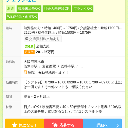
派遣
職種未経験OK
社会人未経験OK
ブランクOK
WEB登録・面接OK
無資格の方：時給1400円～1750円 / 介護福祉士：時給1700円～
給与
2125円 / 初任者以上：時給1500円～1875円
交通費別途支給あり
全額支給
交通費
20～25万円
月収例
大阪府茨木市
勤務地
茨木市駅
/
彩都西駅
/
総持寺駅
/
…
病院 ★勤務地選べます！
【シフト例】 07:00～16:00 09:00～18:00 17:00～09:00 ※ 上記
勤務時間
は一例です！その他シフトもご相談ください！
即日～2ヶ月以上
期間
日払いOK
/
履歴書不要
/
40～50代活躍中
/
シフト勤務
/
10名以
特徴
上の大量募集
/
電話対応なし
/
パソコンスキル不要
気になる！
応募する
詳細へ