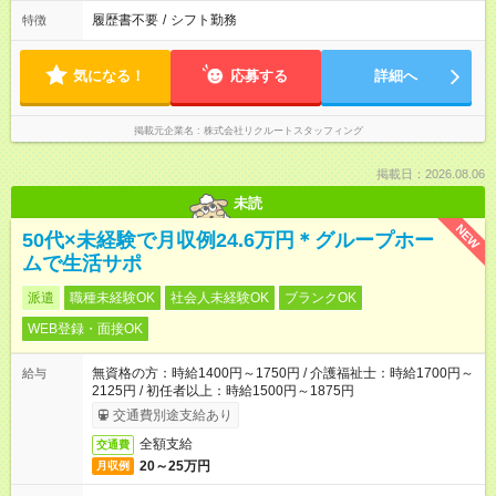
履歴書不要
/
シフト勤務
特徴
気になる！
応募する
詳細へ
掲載元企業名
株式会社リクルートスタッフィング
掲載日：2026.08.06
未読
NEW
50代×未経験で月収例24.6万円＊グループホー
ムで生活サポ
派遣
職種未経験OK
社会人未経験OK
ブランクOK
WEB登録・面接OK
無資格の方：時給1400円～1750円 / 介護福祉士：時給1700円～
給与
2125円 / 初任者以上：時給1500円～1875円
交通費別途支給あり
全額支給
交通費
20～25万円
月収例