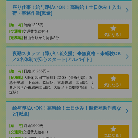
座り仕事！給与即払いOK！高時給！土日休み！入出
荷・事務作業[派遣]
[給 与]
時給1325円
[交通費]
交通費支給有り
気になる！
[勤務地]
桃山台駅から徒歩8分
夜勤スタッフ（障がい者支援）◆無資格・未経験OK
／2名体制で安心スタート[アルバイト]
[給 与]
日給16,265円～
[勤務地]
大阪府吹田市泉町1-22-33（最寄り駅：阪
急千里線 下新庄、吹田駅、東海道線 吹田駅、Ｊ
気になる！
Ｒおおさか東線南吹田駅、大阪メトロ御堂筋線 江
坂駅）
給与即払いOK！高時給！土日休み！製造補助作業な
ど[派遣]
[給 与]
時給1600円
[交通費]
交通費支給有り
気になる！