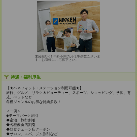
未経験OK！年齢不問のお仕事多数ございま
す！お気軽にご応募下さい。
待遇・福利厚生
【★ベネフィット・ステーション利用可能★】
旅行、グルメ、リラク＆ビューティー、スポーツ、ショッピング、学習、育
児、ペットなど
各種ジャンルのお得な特典多数！
＜一例＞
◆テーマパーク割引
◆宿泊、旅行割引
◆各種飲食店割引
◆飲食チェーン店クーポン
◆サロン、スパ、ジム割引など