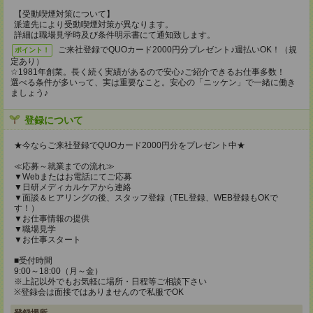
【受動喫煙対策について】
派遣先により受動喫煙対策が異なります。
詳細は職場見学時及び条件明示書にて通知致します。
ご来社登録でQUOカード2000円分プレゼント♪週払いOK！（規
ポイント！
定あり）
☆1981年創業。長く続く実績があるので安心♪ご紹介できるお仕事多数！
選べる条件が多いって、実は重要なこと。安心の「ニッケン」で一緒に働き
ましょう♪
登録について
★今ならご来社登録でQUOカード2000円分をプレゼント中★
≪応募～就業までの流れ≫
▼Webまたはお電話にてご応募
▼日研メディカルケアから連絡
▼面談＆ヒアリングの後、スタッフ登録（TEL登録、WEB登録もOKで
す！）
▼お仕事情報の提供
▼職場見学
▼お仕事スタート
■受付時間
9:00～18:00（月～金）
※上記以外でもお気軽に場所・日程等ご相談下さい
※登録会は面接ではありませんので私服でOK