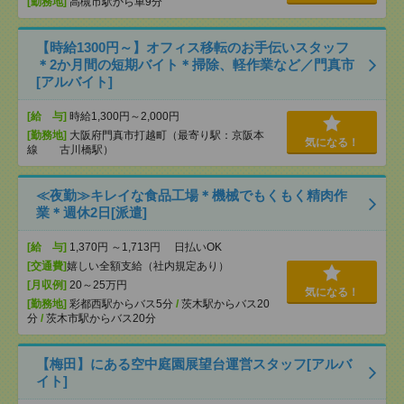
[勤務地]
高槻市駅から車9分
【時給1300円～】オフィス移転のお手伝いスタッフ
＊2か月間の短期バイト＊掃除、軽作業など／門真市
[アルバイト]
[給 与]
時給1,300円～2,000円
[勤務地]
大阪府門真市打越町（最寄り駅：京阪本
気になる！
線 古川橋駅）
≪夜勤≫キレイな食品工場＊機械でもくもく精肉作
業＊週休2日[派遣]
[給 与]
1,370円 ～1,713円 日払いOK
[交通費]
嬉しい全額支給（社内規定あり）
[月収例]
20～25万円
気になる！
[勤務地]
彩都西駅からバス5分
/
茨木駅からバス20
分
/
茨木市駅からバス20分
【梅田】にある空中庭園展望台運営スタッフ[アルバ
イト]