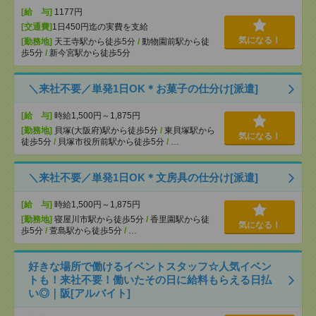
[給 与]
1177円
[交通費]
1日450円迄の実費を支給
気になる！
[勤務地]
天王寺駅から徒歩5分
/
動物園前駅から徒
歩5分
/
新今宮駅から徒歩5分
＼来社不要／単発1日OK＊お菓子の仕分け[派遣]
[給 与]
時給1,500円～1,875円
[勤務地]
貝塚(大阪府)駅から徒歩5分
/
東貝塚駅から
気になる！
徒歩5分
/
貝塚市役所前駅から徒歩5分
/
…
＼来社不要／単発1日OK＊文房具の仕分け[派遣]
[給 与]
時給1,500円～1,875円
[勤務地]
寝屋川市駅から徒歩5分
/
香里園駅から徒
気になる！
歩5分
/
萱島駅から徒歩5分
/
…
好きな場所で働けるイベントスタッフ☆人気イベン
トも！来社不要！働いたその日に給料もらえる日払
い◎｜阪[アルバイト]