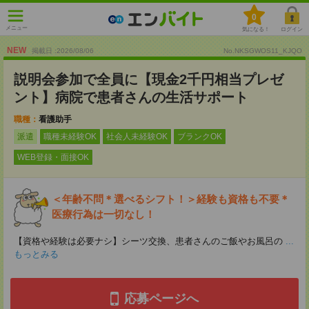
0
メニュー
気になる！
ログイン
NEW
掲載日 :2026
/
08
/
06
No.NKSGWOS11_KJQO
説明会参加で全員に【現金2千円相当プレゼ
ント】病院で患者さんの生活サポート
職種：
看護助手
派遣
職種未経験OK
社会人未経験OK
ブランクOK
WEB登録・面接OK
＜年齢不問＊選べるシフト！＞経験も資格も不要＊
医療行為は一切なし！
【資格や経験は必要ナシ】シーツ交換、患者さんのご飯やお風呂の
...
もっとみる
応募ページへ