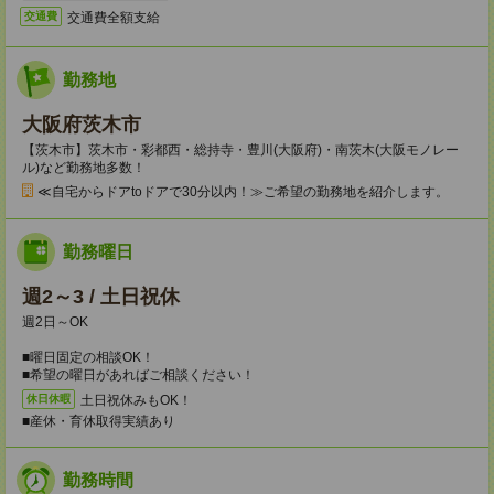
交通費全額支給
交通費
勤務地
大阪府茨木市
【茨木市】茨木市・彩都西・総持寺・豊川(大阪府)・南茨木(大阪モノレー
ル)など勤務地多数！
≪自宅からドアtoドアで30分以内！≫ご希望の勤務地を紹介します。
勤務曜日
週2～3 / 土日祝休
週2日～OK
■曜日固定の相談OK！
■希望の曜日があればご相談ください！
土日祝休みもOK！
休日休暇
■産休・育休取得実績あり
勤務時間