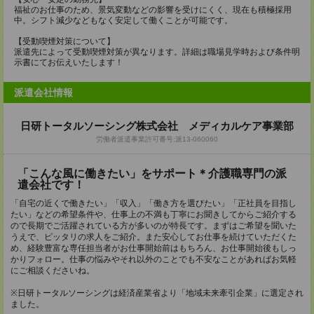
福祉のお仕事のため、景気変動などの影響を受けにくく、現在も積極採用
中。シフト減少などもなく安定して働くことが可能です。
【受動喫煙対策について】
派遣先によって受動喫煙対策が異なります。詳細は職場見学時および条件明
示書にてお伝えいたします！
派遣会社情報
日研トータルソーシング株式会社 メディカルケア事業部
労働者派遣事業許可番号:派13-060060
「こんな風に働きたい」をサポート＊介護職専門の派
遣会社です！
「自宅の近くで働きたい」「収入」「働き方を選びたい」「正社員を目指し
たい」などの希望条件や、仕事上の不満も丁寧にお聞きしてからご紹介する
ので長期でご活躍されている方が多いのが特長です。まずはご希望を聞いた
うえで、ピッタリの求人をご紹介。また安心してお仕事を続けていただくた
め、経験豊富な専任担当者がお仕事開始前はもちろん、お仕事開始後もしっ
かりフォロー。仕事の悩みやそれ以外のことでも不安なことがあればお気軽
にご相談くださいね。
※日研トータルソーシングは経済産業省より「地域未来牽引企業」に選定され
ました。