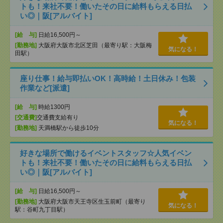
トも！来社不要！働いたその日に給料もらえる日払
い◎｜阪[アルバイト]
[給 与]
日給16,500円～
[勤務地]
大阪府大阪市北区芝田（最寄り駅：大阪梅
気になる！
田駅）
座り仕事！給与即払いOK！高時給！土日休み！包装
作業など[派遣]
[給 与]
時給1300円
[交通費]
交通費支給有り
気になる！
[勤務地]
天満橋駅から徒歩10分
好きな場所で働けるイベントスタッフ☆人気イベン
トも！来社不要！働いたその日に給料もらえる日払
い◎｜阪[アルバイト]
[給 与]
日給16,500円～
[勤務地]
大阪府大阪市天王寺区生玉前町（最寄り
気になる！
駅：谷町九丁目駅）