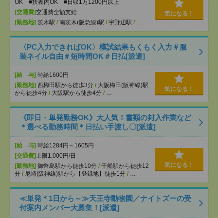
OK ■扶養内OK ■日収1万1200円以上
[交通費]
交通費全額支給
気になる！
[勤務地]
茨木駅
/
南茨木(阪急線)駅
/
宇野辺駅
/
…
〈PC入力できればOK〉模試結果もくもく入力＃服
装ネイル自由＃短時間OK＃日払[派遣]
[給 与]
時給1600円
[勤務地]
西梅田駅から徒歩3分
/
大阪梅田(阪神線)駅
気になる！
から徒歩4分
/
大阪駅から徒歩4分
/
…
《即日・単発勤務OK》大人気！書類の封入作業など
＊選べる勤務時間＊日払い手渡し〇[派遣]
[給 与]
時給1284円～1605円
[交通費]
上限1,000円/日
気になる！
[勤務地]
御幣島駅から徒歩10分
/
千船駅から徒歩12
分
/
尼崎(阪神線)駅から【登録地】徒歩1分
/
…
≪単発＊1日から～≫天王寺動物園／ナイトズーの受
付案内メンバー大募集！[派遣]