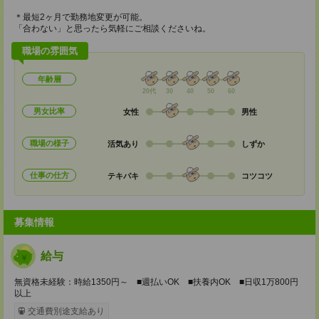
＊最短2ヶ月で勤務地変更が可能。
「合わない」と思ったら気軽にご相談くださいね。
職場の雰囲気
年齢層
20代
30
40
50
60
男女比率
女性
男性
職場の様子
活気あり
しずか
仕事の仕方
テキパキ
コツコツ
募集情報
給与
無資格未経験：時給1350円～ ■週払いOK ■扶養内OK ■日収1万800円
以上
交通費別途支給あり