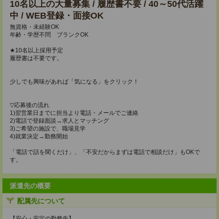
10名以上の大量募集 / 履歴書不要 / 40～50代活躍
中 / WEB登録・面接OK
無資格・未経験OK
年齢・学歴不問 ブランクOK
★10名以上採用予定
履歴書は不要です。
少しでも興味があれば「気になる」をクリック！
▽応募後の流れ
1)翌営業日までに担当より電話・メールでご連絡
2)電話で登録面談→求人とマッチング
3)ご希望の施設で、職場見学
4)就業決定→勤務開始
「電話で話を聞くだけ」、「不安だからまずは電話で相談だけ」もOKで
す。
派遣先の概要
配属先について
【安心・安定の勤務先】