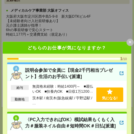
登録場所
メディカルケア事業部 大阪オフィス
大阪府大阪市淀川区西中島5-9-8 新大阪DTKビル4F
【未経験者向け入社前研修あり】
元介護士講師が指導！
6hの事前研修で安心スタート
時給1,177円＋交通費支給（規定あり）
×
TEL：0120-991-463
どちらのお仕事が気になりますか？
MAIL：
tenshoku@nikken-ts.jp
担当：採用担当
1
/10
メディカルケア事業部 京都オフィス
京都府京都市下京区東塩小路町843番地2 日本生命京都ヤサカビル5F
説明会参加で全員に【現金2千円相当プレゼ
TEL：0120-975-927
ント】生活のお手伝い[派遣]
MAIL：
tenshoku@nikken-ts.jp
担当：採用担当
無資格未経験：時給1400円～ ■週払
給与
登録交通費
いOK ■扶養内OK ■日収1万1200円
以上
茨木駅 / 南茨木(阪急線)駅 / 宇野辺駅 /
気になる!
★今ならご来社登録でQUOカード2000円分をプレゼント中★
勤務地
…
〈PC入力できればOK〉模試結果もくもく入
力＃服装ネイル自由＃短時間OK＃日払[派遣]
応募ページへ