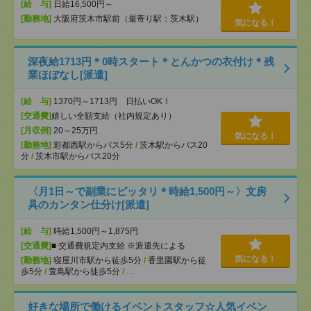
[給 与]
日給16,500円～
[勤務地]
大阪府茨木市駅前（最寄り駅：茨木駅）
気になる！
深夜給1713円＊0時スタート＊とんかつの衣付け＊残
業ほぼなし[派遣]
[給 与]
1370円～1713円 日払いOK！
[交通費]
嬉しい全額支給（社内規定あり）
[月収例]
20～25万円
気になる！
[勤務地]
彩都西駅からバス5分
/
茨木駅からバス20
分
/
茨木市駅からバス20分
〈月1日～で副業にピッタリ＊時給1,500円～〉文房
具のカンタン仕分け[派遣]
[給 与]
時給1,500円～1,875円
[交通費]
■ 交通費規定内支給 ※派遣先による
気になる！
[勤務地]
寝屋川市駅から徒歩5分
/
香里園駅から徒
歩5分
/
萱島駅から徒歩5分
/
…
好きな場所で働けるイベントスタッフ☆人気イベン