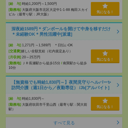
[給 与]
時給1,200円～1,500円
[勤務地]
大阪府大阪市北区大淀中1-1-88 梅田スカイ
気になる！
ビル（最寄り駅：JR大阪）
深夜給1589円＊ダンボールを開けて中身を移すだけ
＊未経験OK＊男性活躍中[派遣]
[給 与]
1,271円 ～1,589円 ＊日払いOK
[交通費]
嬉しい全額支給（社内規定あり）
[月収例]
20～25万円
気になる！
[勤務地]
ＪＲ長瀬駅から徒歩15分
/
南巽駅から徒歩
10分
【無資格でも時給1,830円～】夜間見守りヘルパー✨
訪問介護（週1日から／夜勤専従） /Jb[アルバイト]
[給 与]
時給1,830円～
[勤務地]
大阪府吹田市千里山西（最寄り駅：関大前
気になる！
駅）
すべて見る