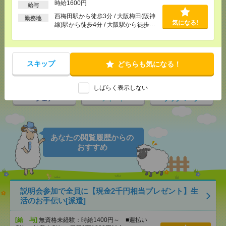
時給1600円
給与
西梅田駅から徒歩3分 / 大阪梅田(阪神
勤務地
気になる!
線)駅から徒歩4分 / 大阪駅から徒歩4
気になる！
電話応募
分 / …
スキップ
どちらも気になる！
メール
LINE
で送る
で送る
しばらく表示しない
シェア
ツイート
ブックマーク
あなたの閲覧履歴からの
おすすめ
説明会参加で全員に【現金2千円相当プレゼント】生
活のお手伝い[派遣]
[給 与]
無資格未経験：時給1400円～ ■週払い