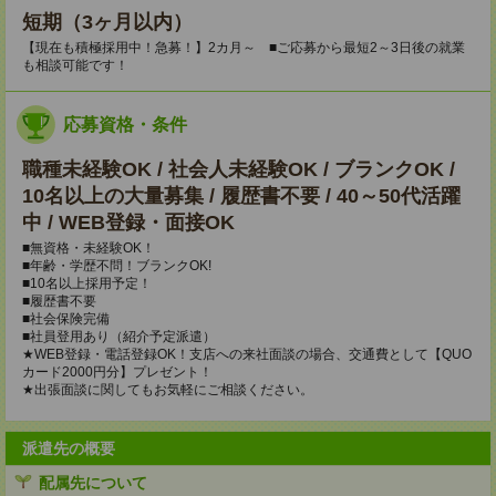
短期（3ヶ月以内）
【現在も積極採用中！急募！】2カ月～ ■ご応募から最短2～3日後の就業
も相談可能です！
応募資格・条件
職種未経験OK / 社会人未経験OK / ブランクOK /
10名以上の大量募集 / 履歴書不要 / 40～50代活躍
中 / WEB登録・面接OK
■無資格・未経験OK！
■年齢・学歴不問！ブランクOK!
■10名以上採用予定！
■履歴書不要
■社会保険完備
■社員登用あり（紹介予定派遣）
★WEB登録・電話登録OK！支店への来社面談の場合、交通費として【QUO
カード2000円分】プレゼント！
★出張面談に関してもお気軽にご相談ください。
派遣先の概要
配属先について