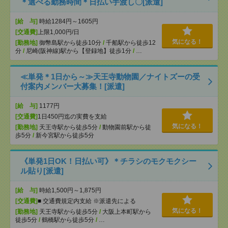
＊選べる勤務時間＊日払い手渡し〇[派遣]
[給 与]
時給1284円～1605円
[交通費]
上限1,000円/日
気になる！
[勤務地]
御幣島駅から徒歩10分
/
千船駅から徒歩12
分
/
尼崎(阪神線)駅から【登録地】徒歩1分
/
…
≪単発＊1日から～≫天王寺動物園／ナイトズーの受
付案内メンバー大募集！[派遣]
[給 与]
1177円
[交通費]
1日450円迄の実費を支給
気になる！
[勤務地]
天王寺駅から徒歩5分
/
動物園前駅から徒
歩5分
/
新今宮駅から徒歩5分
《単発1日OK！日払い可》＊チラシのモクモクシー
ル貼り[派遣]
[給 与]
時給1,500円～1,875円
[交通費]
■ 交通費規定内支給 ※派遣先による
気になる！
[勤務地]
天王寺駅から徒歩5分
/
大阪上本町駅から
徒歩5分
/
鶴橋駅から徒歩5分
/
…