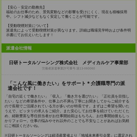
【安心・安定の勤務先】
福祉のお仕事のため、景気変動などの影響を受けにくく、現在も積極採用
中。シフト減少などもなく安定して働くことが可能です。
【受動喫煙対策について】
派遣先によって受動喫煙対策が異なります。詳細は職場見学時および条件明
示書にてお伝えいたします！
派遣会社情報
日研トータルソーシング株式会社 メディカルケア事業部
労働者派遣事業許可番号:派13-060060
「こんな風に働きたい」をサポート＊介護職専門の派
遣会社です！
「自宅の近くで働きたい」「収入」「働き方を選びたい」「正社員を目指し
たい」などの希望条件や、仕事上の不満も丁寧にお聞きしてからご紹介する
ので長期でご活躍されている方が多いのが特長です。まずはご希望を聞いた
うえで、ピッタリの求人をご紹介。また安心してお仕事を続けていただくた
め、経験豊富な専任担当者がお仕事開始前はもちろん、お仕事開始後もしっ
かりフォロー。仕事の悩みやそれ以外のことでも不安なことがあればお気軽
にご相談くださいね。
※日研トータルソーシングは経済産業省より「地域未来牽引企業」に選定され