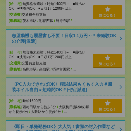
[給 与]
無資格未経験：時給1400円～ ■週払い
OK ■扶養内OK ■日収1万1200円以上
[交通費]
交通費全額支給
気になる！
[勤務地]
茨木市駅
/
彩都西駅
/
総持寺駅
/
…
志望動機も履歴書も不要！日収1.1万円～＊未経験OK
の介護[派遣]
[給 与]
無資格未経験：時給1400円～ ■週払い
OK ■扶養内OK ■日収1万1200円以上
[交通費]
交通費全額支給
気になる！
[勤務地]
高槻市駅
/
高槻駅
/
摂津富田駅
/
…
〈PC入力できればOK〉模試結果もくもく入力＃服
装ネイル自由＃短時間OK＃日払[派遣]
[給 与]
時給1600円
[勤務地]
西梅田駅から徒歩3分
/
大阪梅田(阪神線)駅
気になる！
から徒歩4分
/
大阪駅から徒歩4分
/
…
《即日・単発勤務OK》大人気！書類の封入作業など