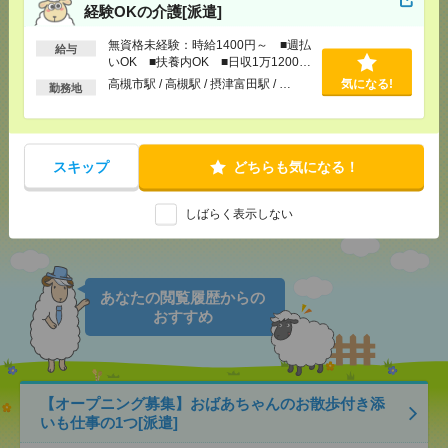
経験OKの介護[派遣]
応募ページへ
無資格未経験：時給1400円～ ■週払
給与
いOK ■扶養内OK ■日収1万1200円
以上
気になる！
電話応募
高槻市駅 / 高槻駅 / 摂津富田駅 / …
気になる!
勤務地
メール
LINE
で送る
で送る
スキップ
どちらも気になる！
しばらく表示しない
シェア
ツイート
ブックマーク
あなたの閲覧履歴からの
おすすめ
【オープニング募集】おばあちゃんのお散歩付き添
いも仕事の1つ[派遣]