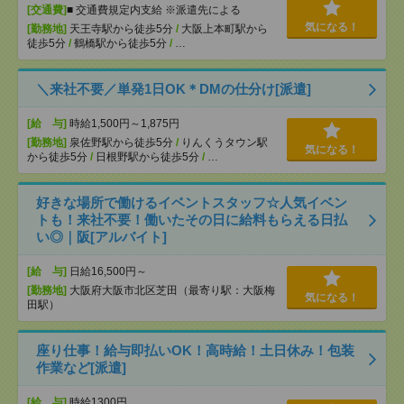
[交通費]
■ 交通費規定内支給 ※派遣先による
気になる！
[勤務地]
天王寺駅から徒歩5分
/
大阪上本町駅から
徒歩5分
/
鶴橋駅から徒歩5分
/
…
＼来社不要／単発1日OK＊DMの仕分け[派遣]
[給 与]
時給1,500円～1,875円
[勤務地]
泉佐野駅から徒歩5分
/
りんくうタウン駅
気になる！
から徒歩5分
/
日根野駅から徒歩5分
/
…
好きな場所で働けるイベントスタッフ☆人気イベン
トも！来社不要！働いたその日に給料もらえる日払
い◎｜阪[アルバイト]
[給 与]
日給16,500円～
[勤務地]
大阪府大阪市北区芝田（最寄り駅：大阪梅
気になる！
田駅）
座り仕事！給与即払いOK！高時給！土日休み！包装
作業など[派遣]
[給 与]
時給1300円