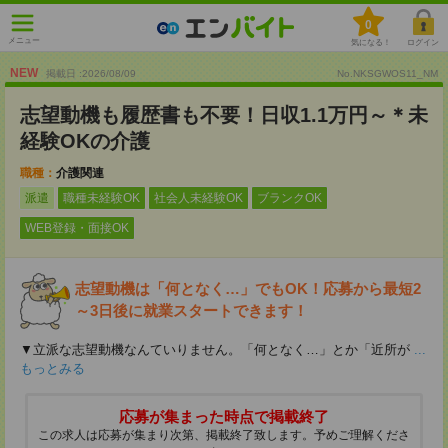
0
メニュー
気になる！
ログイン
NEW
掲載日 :2026
/
08
/
09
No.NKSGWOS11_NM
志望動機も履歴書も不要！日収1.1万円～＊未
経験OKの介護
職種：
介護関連
派遣
職種未経験OK
社会人未経験OK
ブランクOK
WEB登録・面接OK
志望動機は「何となく…」でもOK！応募から最短2
～3日後に就業スタートできます！
▼立派な志望動機なんていりません。「何となく…」とか「近所が
...
もっとみる
応募が集まった時点で掲載終了
この求人は応募が集まり次第、掲載終了致します。予めご理解くださ