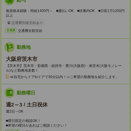
給与
無資格未経験：時給1400円～ ■週払いOK ■扶養内OK ■日収1万1200円
以上
交通費別途支給あり
交通費全額支給
交通費
勤務地
大阪府茨木市
【茨木市】茨木市・彩都西・総持寺・豊川(大阪府)・南茨木(大阪モノレー
ル)など勤務地多数！
≪自宅からドアtoドアで30分以内！≫ご希望の勤務地を紹介します。
勤務曜日
週2～3 / 土日祝休
週2日～OK
■曜日固定の相談OK！
■希望の曜日があればご相談ください！