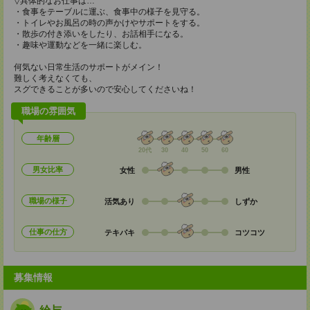
▽具体的なお仕事は…
・食事をテーブルに運ぶ、食事中の様子を見守る。
・トイレやお風呂の時の声かけやサポートをする。
・散歩の付き添いをしたり、お話相手になる。
・趣味や運動などを一緒に楽しむ。
何気ない日常生活のサポートがメイン！
難しく考えなくても、
スグできることが多いので安心してくださいね！
職場の雰囲気
年齢層
20代
30
40
50
60
男女比率
女性
男性
職場の様子
活気あり
しずか
仕事の仕方
テキパキ
コツコツ
募集情報