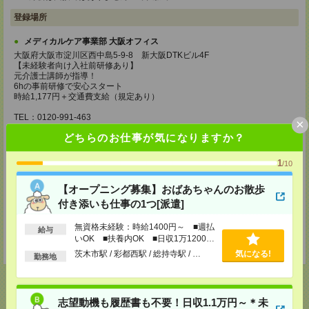
登録場所
メディカルケア事業部 大阪オフィス
大阪府大阪市淀川区西中島5-9-8 新大阪DTKビル4F
【未経験者向け入社前研修あり】
元介護士講師が指導！
6hの事前研修で安心スタート
時給1,177円＋交通費支給（規定あり）
TEL：0120-991-463
×
MAIL：
tenshoku@nikken-ts.jp
どちらのお仕事が気になりますか？
担当：採用担当
メディカルケア事業部 京都オフィス
1
/10
京都府京都市下京区東塩小路町843番地2 日本生命京都ヤサカビル5F
TEL：0120-975-927
【オープニング募集】おばあちゃんのお散歩
MAIL：
tenshoku@nikken-ts.jp
付き添いも仕事の1つ[派遣]
担当：採用担当
登録交通費
無資格未経験：時給1400円～ ■週払
給与
いOK ■扶養内OK ■日収1万1200円
★今ならご来社登録でQUOカード2000円分をプレゼント中★
以上
茨木市駅 / 彩都西駅 / 総持寺駅 / …
気になる!
勤務地
志望動機も履歴書も不要！日収1.1万円～＊未