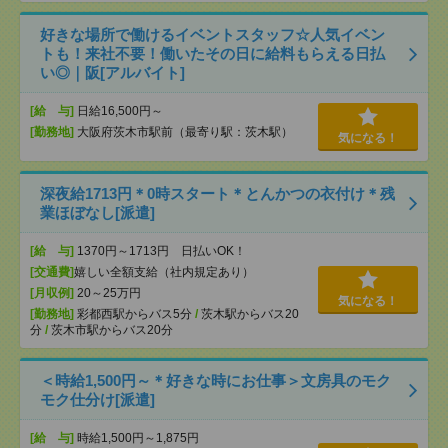
好きな場所で働けるイベントスタッフ☆人気イベン
トも！来社不要！働いたその日に給料もらえる日払
い◎｜阪[アルバイト]
[給 与]
日給16,500円～
[勤務地]
大阪府茨木市駅前（最寄り駅：茨木駅）
気になる！
深夜給1713円＊0時スタート＊とんかつの衣付け＊残
業ほぼなし[派遣]
[給 与]
1370円～1713円 日払いOK！
[交通費]
嬉しい全額支給（社内規定あり）
[月収例]
20～25万円
気になる！
[勤務地]
彩都西駅からバス5分
/
茨木駅からバス20
分
/
茨木市駅からバス20分
＜時給1,500円～＊好きな時にお仕事＞文房具のモク
モク仕分け[派遣]
[給 与]
時給1,500円～1,875円