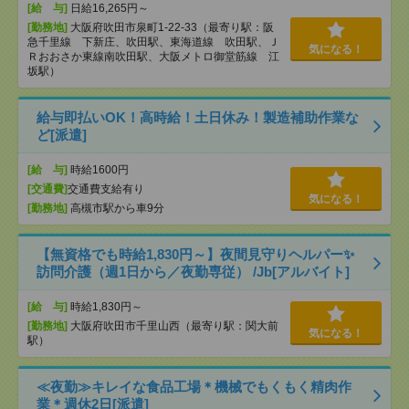
[給 与]
日給16,265円～
[勤務地]
大阪府吹田市泉町1-22-33（最寄り駅：阪
急千里線 下新庄、吹田駅、東海道線 吹田駅、Ｊ
気になる！
Ｒおおさか東線南吹田駅、大阪メトロ御堂筋線 江
坂駅）
給与即払いOK！高時給！土日休み！製造補助作業な
ど[派遣]
[給 与]
時給1600円
[交通費]
交通費支給有り
気になる！
[勤務地]
高槻市駅から車9分
【無資格でも時給1,830円～】夜間見守りヘルパー✨
訪問介護（週1日から／夜勤専従） /Jb[アルバイト]
[給 与]
時給1,830円～
[勤務地]
大阪府吹田市千里山西（最寄り駅：関大前
気になる！
駅）
≪夜勤≫キレイな食品工場＊機械でもくもく精肉作
業＊週休2日[派遣]