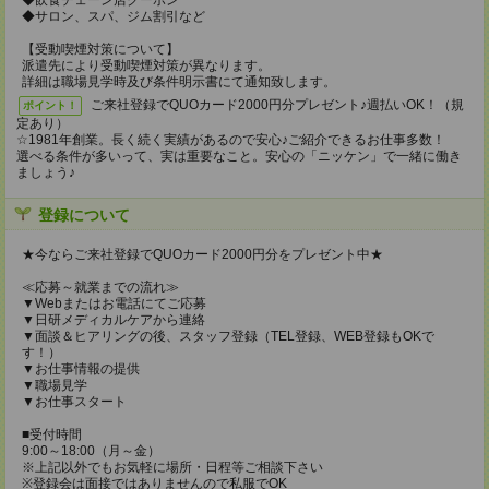
◆飲食チェーン店クーポン
◆サロン、スパ、ジム割引など
【受動喫煙対策について】
派遣先により受動喫煙対策が異なります。
詳細は職場見学時及び条件明示書にて通知致します。
ご来社登録でQUOカード2000円分プレゼント♪週払いOK！（規
ポイント！
定あり）
☆1981年創業。長く続く実績があるので安心♪ご紹介できるお仕事多数！
選べる条件が多いって、実は重要なこと。安心の「ニッケン」で一緒に働き
ましょう♪
登録について
★今ならご来社登録でQUOカード2000円分をプレゼント中★
≪応募～就業までの流れ≫
▼Webまたはお電話にてご応募
▼日研メディカルケアから連絡
▼面談＆ヒアリングの後、スタッフ登録（TEL登録、WEB登録もOKで
す！）
▼お仕事情報の提供
▼職場見学
▼お仕事スタート
■受付時間
9:00～18:00（月～金）
※上記以外でもお気軽に場所・日程等ご相談下さい
※登録会は面接ではありませんので私服でOK