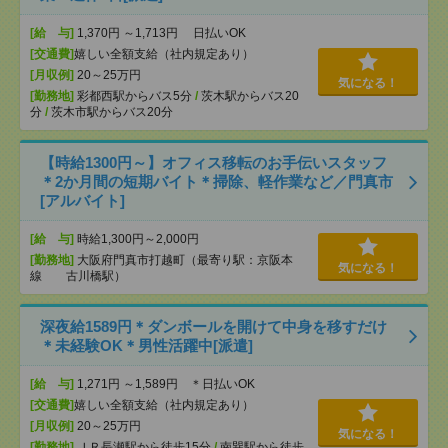
[給 与]
1,370円 ～1,713円 日払いOK
[交通費]
嬉しい全額支給（社内規定あり）
[月収例]
20～25万円
気になる！
[勤務地]
彩都西駅からバス5分
/
茨木駅からバス20
分
/
茨木市駅からバス20分
【時給1300円～】オフィス移転のお手伝いスタッフ
＊2か月間の短期バイト＊掃除、軽作業など／門真市
[アルバイト]
[給 与]
時給1,300円～2,000円
[勤務地]
大阪府門真市打越町（最寄り駅：京阪本
気になる！
線 古川橋駅）
深夜給1589円＊ダンボールを開けて中身を移すだけ
＊未経験OK＊男性活躍中[派遣]
[給 与]
1,271円 ～1,589円 ＊日払いOK
[交通費]
嬉しい全額支給（社内規定あり）
[月収例]
20～25万円
気になる！
[勤務地]
ＪＲ長瀬駅から徒歩15分
/
南巽駅から徒歩