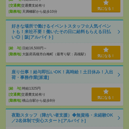
[交通費]
交通費支給有り
気になる！
[勤務地]
天満橋駅から徒歩10分
好きな場所で働けるイベントスタッフ☆人気イベン
トも！来社不要！働いたその日に給料もらえる日払
い◎｜阪[アルバイト]
[給 与]
日給16,500円～
[勤務地]
大阪府高槻市白梅町（最寄り駅：高槻駅）
気になる！
座り仕事！給与即払いOK！高時給！土日休み！入出
荷・事務作業[派遣]
[給 与]
時給1325円
[交通費]
交通費支給有り
気になる！
[勤務地]
桃山台駅から徒歩8分
夜勤スタッフ（障がい者支援）◆無資格・未経験OK
／2名体制で安心スタート[アルバイト]