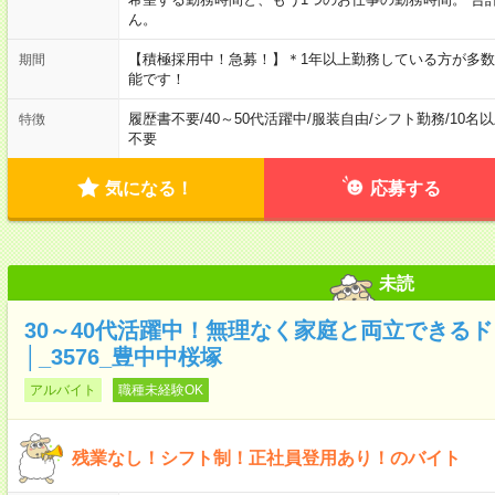
ん。
【積極採用中！急募！】＊1年以上勤務している方が多数
期間
能です！
履歴書不要
/
40～50代活躍中
/
服装自由
/
シフト勤務
/
10名
特徴
不要
気になる！
応募する
未読
30～40代活躍中！無理なく家庭と両立できる
│_3576_豊中中桜塚
アルバイト
職種未経験OK
残業なし！シフト制！正社員登用あり！のバイト