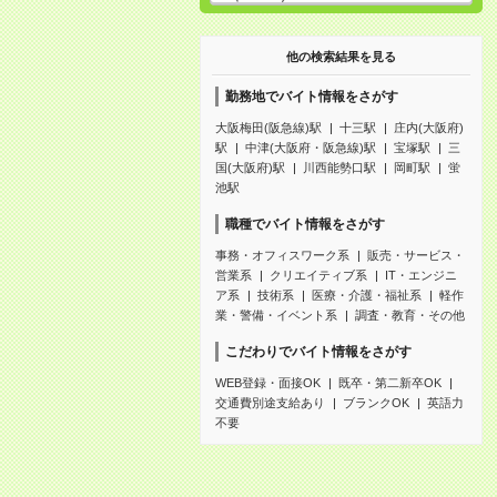
他の検索結果を見る
勤務地でバイト情報をさがす
大阪梅田(阪急線)駅
十三駅
庄内(大阪府)
駅
中津(大阪府・阪急線)駅
宝塚駅
三
国(大阪府)駅
川西能勢口駅
岡町駅
蛍
池駅
職種でバイト情報をさがす
事務・オフィスワーク系
販売・サービス・
営業系
クリエイティブ系
IT・エンジニ
ア系
技術系
医療・介護・福祉系
軽作
業・警備・イベント系
調査・教育・その他
こだわりでバイト情報をさがす
WEB登録・面接OK
既卒・第二新卒OK
交通費別途支給あり
ブランクOK
英語力
不要