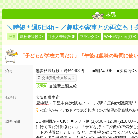
未読
＼時短＊週5日4h～／趣味や家事との両立も！
派遣
職種未経験OK
社会人未経験OK
ブランクOK
WEB登録・面接OK
「子どもが学校の間だけ」「午後は趣味の時間に使
無資格未経験：時給1400円～ ■週払いOK ■扶養内OK
給与
交通費別途支給あり
交通費全額支給
交通費
大阪府豊中市
勤務地
豊中駅
/
千里中央(大阪モノレール)駅
/
庄内(大阪府)駅
/
≪自宅からドアtoドアで30分以内！≫ご希望の勤務地を紹
1日4時間からOK！ ■シフト例 (1)8:00～12:00 (2)10:00～
勤務時間
に行く間だけ働きたい」 「余裕を持って夕飯の準備がし
ートの時間にしたい」 など、ご希望を教えてくださいね
希望する勤務時間と、もう1つのお仕事の勤務時間。 合