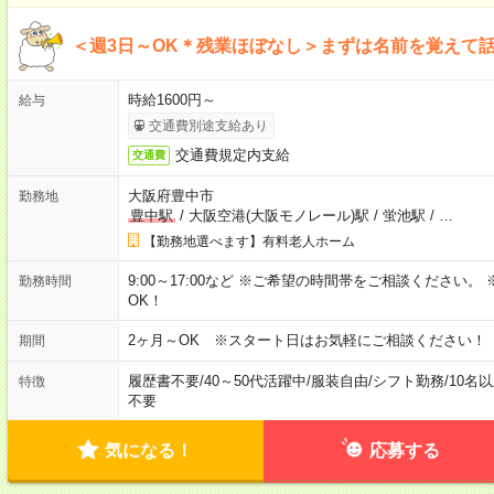
＜週3日～OK＊残業ほぼなし＞まずは名前を覚えて
時給1600円～
給与
交通費別途支給あり
交通費規定内支給
交通費
大阪府豊中市
勤務地
豊中駅
/
大阪空港(大阪モノレール)駅
/
蛍池駅
/
…
【勤務地選べます】有料老人ホーム
9:00～17:00など ※ご希望の時間帯をご相談ください
勤務時間
OK！
2ヶ月～OK ※スタート日はお気軽にご相談ください！
期間
履歴書不要
/
40～50代活躍中
/
服装自由
/
シフト勤務
/
10名
特徴
不要
気になる！
応募する