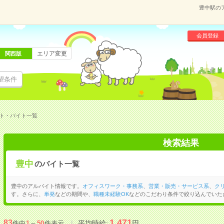
豊中駅の
会員登録
エリア変更
関西版
望条件
ト・バイト一覧
検索結果
豊中
のバイト一覧
豊中のアルバイト情報です。
オフィスワーク・事務系
、
営業・販売・サービス系
、
ク
す。さらに、
単発
などの期間や、
職種未経験OK
などのこだわり条件で絞り込んでいた
1,471
83
平均時給:
円
件中
1
～
50
件表示