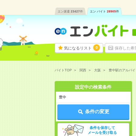
エン派遣
23427
件
エン バイト
28905
件
0
気になるリスト
保存した希
バイトTOP
関西
大阪
豊中駅のアルバイ
設定中の検索条件
豊中
条件の変更
条件を保存して
メールを受け取る