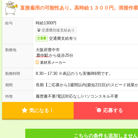
直接雇用の可能性あり。高時給１３００円。溶接作
時給1300円
給与
交通費別途支給あり
交通費支給有り
交通費
大阪府豊中市
勤務地
豊中駅
から徒歩25分
素材系メーカー
8:30～17:30 ※表記のうち実働8時間です。
勤務時間
長期【ご応募から1週間以内(最短2日目)のスピード就業
期間
履歴書不要
/
電話対応なし
/
パソコンスキル不要
特徴
気になる！
応募する
こちらの条件も追加しません