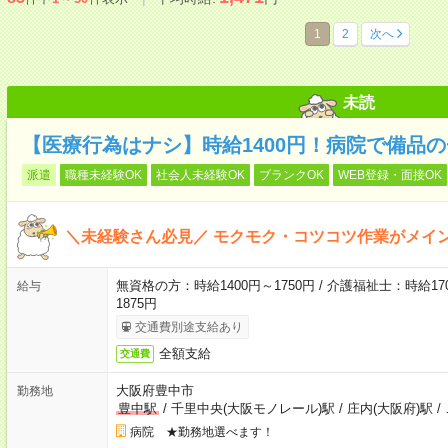
1
2
次へ
未読
【医療行為はナシ】時給1400円！病院で備品
派遣
職種未経験OK
社会人未経験OK
ブランクOK
WEB登録・面接OK
＼未経験さん必見／ モクモク・コツコツ作業がメイ
無資格の方：時給1400円～1750円 / 介護福祉士：時給170
給与
1875円
交通費別途支給あり
全額支給
交通費
大阪府豊中市
勤務地
豊中駅
/
千里中央(大阪モノレール)駅
/
庄内(大阪府)駅
/
病院 ★勤務地選べます！