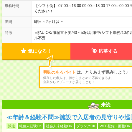
【シフト例】 07:00～16:00 09:00～18:00 17:00
勤務時間
ください！
即日～2ヶ月以上
期間
日払いOK
/
履歴書不要
/
40～50代活躍中
/
シフト勤務
/
10名
特徴
ル不要
気になる！
応募する
興味のあるバイト
は、とりあえず保存しよう♪
保存した求人は、後からまとめて応募できるよ。
企業からアプローチが届くことも！
未読
≪年齢＆経験不問≫施設で入居者の見守りや巡
派遣
職種未経験OK
社会人未経験OK
ブランクOK
WEB登録・面接OK