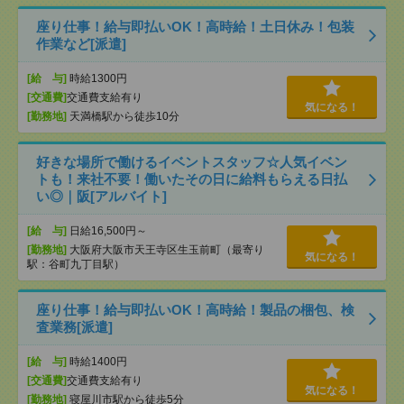
座り仕事！給与即払いOK！高時給！土日休み！包装
作業など[派遣]
[給 与]
時給1300円
[交通費]
交通費支給有り
気になる！
[勤務地]
天満橋駅から徒歩10分
好きな場所で働けるイベントスタッフ☆人気イベン
トも！来社不要！働いたその日に給料もらえる日払
い◎｜阪[アルバイト]
[給 与]
日給16,500円～
[勤務地]
大阪府大阪市天王寺区生玉前町（最寄り
気になる！
駅：谷町九丁目駅）
座り仕事！給与即払いOK！高時給！製品の梱包、検
査業務[派遣]
[給 与]
時給1400円
[交通費]
交通費支給有り
気になる！
[勤務地]
寝屋川市駅から徒歩5分