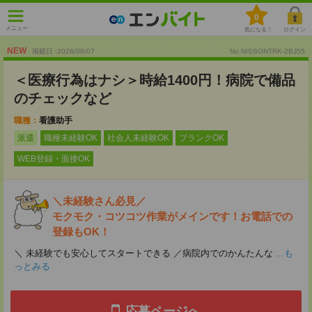
0
メニュー
気になる！
ログイン
NEW
掲載日 :2026
/
08
/
07
No.NISSONTRK-2BJ55
＜医療行為はナシ＞時給1400円！病院で備品
のチェックなど
職種：
看護助手
派遣
職種未経験OK
社会人未経験OK
ブランクOK
WEB登録・面接OK
＼未経験さん必見／
モクモク・コツコツ作業がメインです！お電話での
登録もOK！
＼ 未経験でも安心してスタートできる ／病院内でのかんたんな
...も
っとみる
応募ページへ