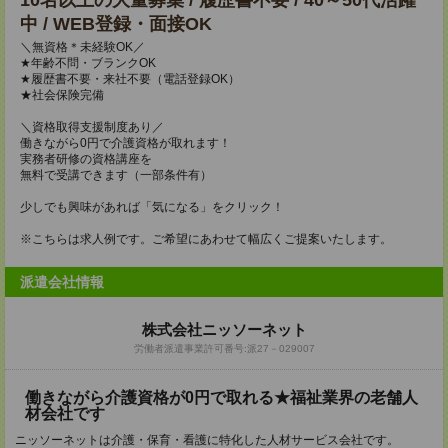
10名以上の大量募集 / 履歴書不要 / 40～50代活躍
中 / WEB登録・面接OK
＼無資格＊未経験OK／
★年齢不問・ブランクOK
★履歴書不要・来社不要（電話登録OK）
★社会保険完備
＼資格取得支援制度あり／
働きながら0円で介護資格が取れます！
実務者研修の資格講座を
無料で受講できます（一部条件有）
少しでも興味があれば「気になる」をクリック！
※こちらは求人例です。ご希望にあわせて幅広くご提案いたします。
派遣会社情報
株式会社ニッソーネット
労働者派遣事業許可番号:派27－029007
働きながら介護資格が0円で取れる★福祉業界の老舗人
材会社です
ニッソーネットは介護・保育・看護に特化した人材サービス会社です。