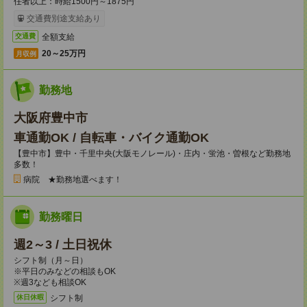
任者以上：時給1500円～1875円
交通費別途支給あり
全額支給
交通費
20～25万円
月収例
勤務地
大阪府豊中市
車通勤OK / 自転車・バイク通勤OK
【豊中市】豊中・千里中央(大阪モノレール)・庄内・蛍池・曽根など勤務地
多数！
病院 ★勤務地選べます！
勤務曜日
週2～3 / 土日祝休
シフト制（月～日）
※平日のみなどの相談もOK
※週3なども相談OK
シフト制
休日休暇