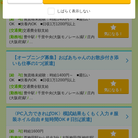
志望動機も履歴書も不要！日収1.1万円～＊未経験OK
の介護[派遣]
しばらく表示しない
[給 与]
無資格未経験：時給1400円～ ■週払い
OK ■扶養内OK ■日収1万1200円以上
[交通費]
交通費全額支給
気になる！
[勤務地]
豊中駅
/
千里中央(大阪モノレール)駅
/
庄内
(大阪府)駅
/
…
【オープニング募集】おばあちゃんのお散歩付き添
いも仕事の1つ[派遣]
[給 与]
無資格未経験：時給1400円～ ■週払い
OK ■扶養内OK ■日収1万1200円以上
[交通費]
交通費全額支給
気になる！
[勤務地]
豊中駅
/
千里中央(大阪モノレール)駅
/
庄内
(大阪府)駅
/
…
〈PC入力できればOK〉模試結果もくもく入力＃服
装ネイル自由＃短時間OK＃日払[派遣]
[給 与]
時給1600円
[勤務地]
西梅田駅から徒歩3分
/
大阪梅田(阪神線)駅