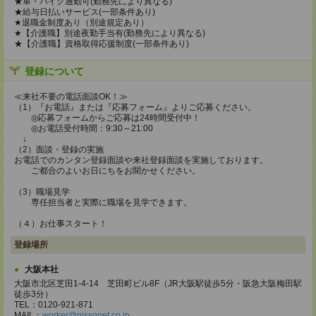
★車・バイク通勤可(勤務先により異なる)
★給与日払いサービス(一部条件あり)
★退職金制度あり（別途規定あり）
★【介護職】別途夜勤手当有(勤務先により異なる)
★【介護職】資格取得応援制度(一部条件あり)
登録について
≪来社不要の電話面談OK！≫
（1）『お電話』または『応募フォーム』よりご応募ください。
◎応募フォームからご応募は24時間受付中！
◎お電話受付時間：9:30～21:00
↓
（2）面談・登録の実施
お電話でのカンタン登録面談や来社登録面談を実施しております。
ご都合のよいお日にちをお聞かせください。
（3）職場見学
専任担当者と実際に職場を見学できます。
（４）お仕事スタート！
登録場所
大阪本社
大阪市北区芝田1-4-14 芝田町ビル8F（JR大阪駅徒歩5分・阪急大阪梅田駅
徒歩3分）
TEL：0120-921-871
MAIL：
worker@nissonet.co.jp