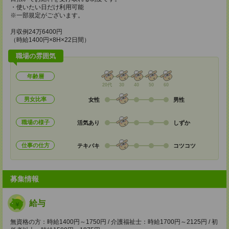
・使いたい日だけ利用可能
※一部規定がございます。
月収例24万6400円
（時給1400円×8H×22日間）
職場の雰囲気
年齢層
20代
30
40
50
60
男女比率
女性
男性
職場の様子
活気あり
しずか
仕事の仕方
テキパキ
コツコツ
募集情報
給与
無資格の方：時給1400円～1750円 / 介護福祉士：時給1700円～2125円 / 初