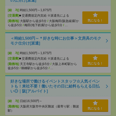
の仕分け[派遣]
[給 与]
時給1,500円～1,875円
[交通費]
■ 交通費規定内支給 ※派遣先による
気になる！
[勤務地]
大阪駅から徒歩5分
/
大阪梅田(阪急線)駅か
ら徒歩5分
/
梅田(地下鉄)駅から徒歩5分
/
…
＜時給1,500円～＊好きな時にお仕事＞文房具のモク
モク仕分け[派遣]
[給 与]
時給1,500円～1,875円
[交通費]
■ 交通費規定内支給 ※派遣先による
気になる！
[勤務地]
天王寺駅から徒歩5分
/
大阪上本町駅から
徒歩5分
/
鶴橋駅から徒歩5分
/
…
好きな場所で働けるイベントスタッフ☆人気イベン
トも！来社不要！働いたその日に給料もらえる日払
い◎｜阪[アルバイト]
[給 与]
日給16,500円～
[勤務地]
大阪府大阪市中央区難波（最寄り駅：難波
気になる！
駅）