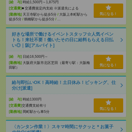
[給 与]
時給1,500円～1,875円
[交通費]
■ 交通費規定内支給 ※派遣先による
気になる！
[勤務地]
天王寺駅から徒歩5分
/
大阪上本町駅から
徒歩5分
/
鶴橋駅から徒歩5分
/
…
好きな場所で働けるイベントスタッフ☆人気イベン
トも！来社不要！働いたその日に給料もらえる日払
い◎｜阪[アルバイト]
[給 与]
日給16,500円～
[勤務地]
大阪府大阪市北区芝田（最寄り駅：大阪梅
気になる！
田駅）
給与即払いOK！高時給！土日休み！ピッキング、仕
分け[派遣]
[給 与]
時給1300円
[交通費]
交通費支給有り
気になる！
[勤務地]
岡町駅から車5分
〈カンタン作業！〉スキマ時間にサクッと＊お菓子