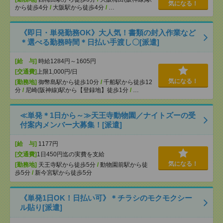
気になる！
から徒歩4分
/
大阪駅から徒歩4分
/
…
《即日・単発勤務OK》大人気！書類の封入作業など
＊選べる勤務時間＊日払い手渡し〇[派遣]
[給 与]
時給1284円～1605円
[交通費]
上限1,000円/日
気になる！
[勤務地]
御幣島駅から徒歩10分
/
千船駅から徒歩12
分
/
尼崎(阪神線)駅から【登録地】徒歩1分
/
…
≪単発＊1日から～≫天王寺動物園／ナイトズーの受
付案内メンバー大募集！[派遣]
[給 与]
1177円
[交通費]
1日450円迄の実費を支給
気になる！
[勤務地]
天王寺駅から徒歩5分
/
動物園前駅から徒
歩5分
/
新今宮駅から徒歩5分
《単発1日OK！日払い可》＊チラシのモクモクシー
ル貼り[派遣]