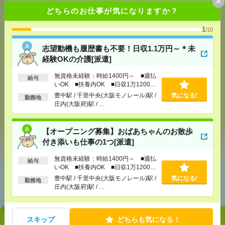
×
どちらのお仕事が気になりますか？
1
/10
応募ページへ
志望動機も履歴書も不要！日収1.1万円～＊未
経験OKの介護[派遣]
気になる！
無資格未経験：時給1400円～ ■週払
給与
いOK ■扶養内OK ■日収1万1200円
以上
豊中駅 / 千里中央(大阪モノレール)駅 /
気になる!
勤務地
メール
LINE
で送る
で送る
庄内(大阪府)駅 / …
【オープニング募集】おばあちゃんのお散歩
シェア
ツイート
ブックマーク
付き添いも仕事の1つ[派遣]
無資格未経験：時給1400円～ ■週払
給与
いOK ■扶養内OK ■日収1万1200円
あなたの閲覧履歴からの
以上
豊中駅 / 千里中央(大阪モノレール)駅 /
気になる!
勤務地
おすすめ
庄内(大阪府)駅 / …
スキップ
どちらも気になる！