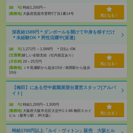
[給 与]
時給1,200円～
[勤務地]
大阪府箕面市萱野5丁目1番14号
気になる！
深夜給1589円＊ダンボールを開けて中身を移すだけ
＊未経験OK＊男性活躍中[派遣]
[給 与]
1,271円 ～1,589円 ＊日払いOK
[交通費]
嬉しい全額支給（社内規定あり）
[月収例]
20～25万円
気になる！
[勤務地]
ＪＲ長瀬駅から徒歩15分
/
南巽駅から徒歩
10分
【梅田】にある空中庭園展望台運営スタッフ[アルバ
イト]
[給 与]
時給1,200円～1,500円
[勤務地]
大阪府大阪市北区大淀中1-1-88 梅田スカイ
気になる！
ビル（最寄り駅：JR大阪）
時給1700円以上「ルイ・ヴィトン」販売 大阪ヒル