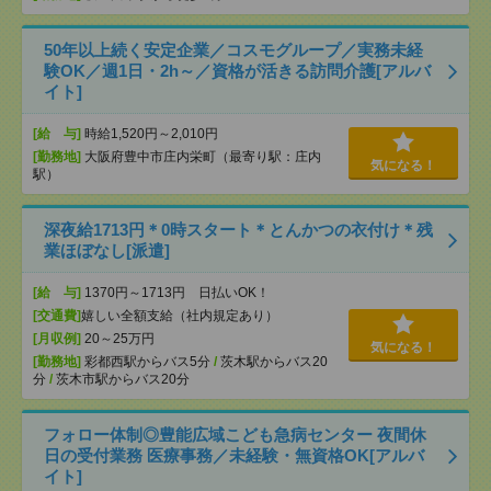
50年以上続く安定企業／コスモグループ／実務未経
験OK／週1日・2h～／資格が活きる訪問介護[アルバ
イト]
[給 与]
時給1,520円～2,010円
[勤務地]
大阪府豊中市庄内栄町（最寄り駅：庄内
気になる！
駅）
深夜給1713円＊0時スタート＊とんかつの衣付け＊残
業ほぼなし[派遣]
[給 与]
1370円～1713円 日払いOK！
[交通費]
嬉しい全額支給（社内規定あり）
[月収例]
20～25万円
気になる！
[勤務地]
彩都西駅からバス5分
/
茨木駅からバス20
分
/
茨木市駅からバス20分
フォロー体制◎豊能広域こども急病センター 夜間休
日の受付業務 医療事務／未経験・無資格OK[アルバ
イト]