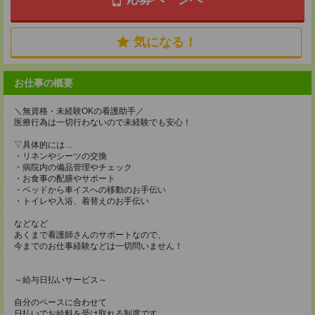
気になる！
お仕事の概要
＼無資格・未経験OKの看護助手／
医療行為は一切行わないので未経験でも安心！
▽具体的には…
・リネンやシーツの交換
・病院内の備品管理やチェック
・お食事の配膳やサポート
・ベッドから車イスへの移動のお手伝い
・トイレや入浴、着替えのお手伝い
などなど
あくまで看護師さんのサポートなので、
今までのお仕事経験などは一切問いません！
～給与日払いサービス～
自分のペースに合わせて
日払いでお給料を受け取れる制度です。