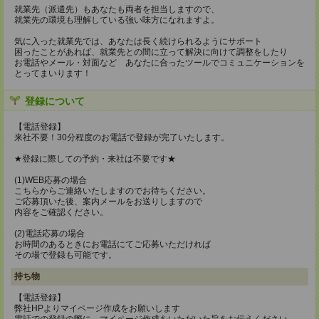
就業先（派遣先）もあなたも両者を担当しますので、
就業先の環境も理解している強い味方になれますよ。
気に入った就業先では、あなたは長く続けられるようにサポート
困ったことがあれば、就業先との間に立って解決に向けて調整をしたり
お電話やメール・対面など あなたに合ったツールでコミュニケーションを
とってまいります！
登録について
【電話登録】
来社不要！30分程度のお電話で登録が完了いたします。
★登録に際しての予約・来社は不要です★
(1)WEB応募の場合
こちらからご連絡いたしますのでお待ちください。
ご応募頂いた後、案内メールをお送りしますので
内容をご確認ください。
(2)電話応募の場合
お時間のあるときにお電話にてご応募いただければ
その場で登録も可能です。
持ち物
【電話登録】
弊社HPよりマイページ作成をお願いします