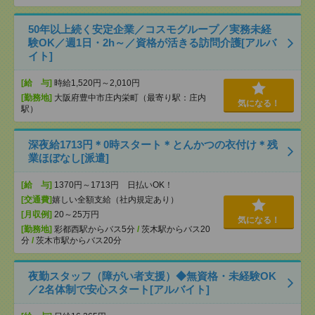
50年以上続く安定企業／コスモグループ／実務未経
験OK／週1日・2h～／資格が活きる訪問介護[アルバ
イト]
[給 与]
時給1,520円～2,010円
[勤務地]
大阪府豊中市庄内栄町（最寄り駅：庄内
気になる！
駅）
深夜給1713円＊0時スタート＊とんかつの衣付け＊残
業ほぼなし[派遣]
[給 与]
1370円～1713円 日払いOK！
[交通費]
嬉しい全額支給（社内規定あり）
[月収例]
20～25万円
気になる！
[勤務地]
彩都西駅からバス5分
/
茨木駅からバス20
分
/
茨木市駅からバス20分
夜勤スタッフ（障がい者支援）◆無資格・未経験OK
／2名体制で安心スタート[アルバイト]