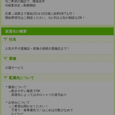
3)ご希望の施設で、職場見学
4)就業決定→勤務開始
応募→就業まで最短3日＆10日後に給料GETも可！
開始希望日はご相談ください。1か月以上先の相談もOK！
派遣先の概要
社名
人気大手介護施設～老舗小規模介護施設まで！
業種
介護サービス
配属先について
＊服装について
→動きやすい服装でOK
派遣先によってはポロシャツの貸与あり
＊お休みについて
→ご希望お聞かせください！
子育て・家事優先で／はじめは日数少なめで
などなど