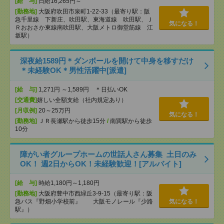
[給 与]
日給16,265円～
[勤務地]
大阪府吹田市泉町1-22-33（最寄り駅：阪
急千里線 下新庄、吹田駅、東海道線 吹田駅、Ｊ
気になる！
Ｒおおさか東線南吹田駅、大阪メトロ御堂筋線 江
坂駅）
深夜給1589円＊ダンボールを開けて中身を移すだけ
＊未経験OK＊男性活躍中[派遣]
[給 与]
1,271円 ～1,589円 ＊日払いOK
[交通費]
嬉しい全額支給（社内規定あり）
[月収例]
20～25万円
気になる！
[勤務地]
ＪＲ長瀬駅から徒歩15分
/
南巽駅から徒歩
10分
障がい者グループホームの世話人さん募集 土日のみ
OK！ 週2日からOK！未経験歓迎！[アルバイト]
[給 与]
時給1,180円～1,180円
[勤務地]
大阪府豊中市西緑丘3-9-15（最寄り駅：阪
急バス『野畑小学校前』 大阪モノレール『少路
気になる！
駅』）