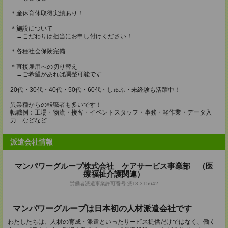
＊産休育休取得実績あり！
＊施設について
→こだわりは担当にお申し付けください！
＊各種社会保険完備
＊直接雇用への切り替え
→ご希望があれば調整可能です
20代・30代・40代・50代・60代・しゅふ・未経験も活躍中！
異業種からの転職者も多いです！
転職例：工場・物流・接客・イベントスタッフ・事務・軽作業・データ入
力 などなど
派遣会社情報
マンパワーグループ株式会社 ケアサービス事業部 （医
療福祉介護関連）
労働者派遣事業許可番号:派13-315642
マンパワーグループは日本初の人材派遣会社です
わたしたちは、人材の育成・派遣といったサービス提供だけではなく、働く