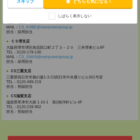
スキップ
どちらも気になる！
CS神戸支店
〒651-0096
しばらく表示しない
兵庫県神戸市中央区雲井通7-1-1 ミント神戸14F
TEL：0120-769-350
MAIL：
CS_KOBE@manpowergroup.jp
担当：採用担当
ＣＳ堺支店
大阪府堺市堺区南花田口町２丁３－２０ 三井堺東ビル6F
TEL：0120-179-130
MAIL：
CS_SAKAI@manpowergroup.jp
担当：採用担当
CS三重支店
三重県四日市市鵜の森1-3-23四日市中央通りビル301号室
TEL：0120-499-219
担当：登録担当
CS滋賀支店
滋賀県草津市大路 1-10-1 第2南洋軒ビル 6F
TEL：0120-239-902
担当：登録担当