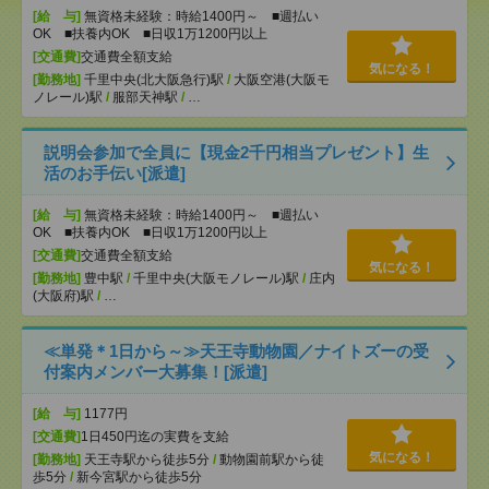
[給 与]
無資格未経験：時給1400円～ ■週払い
OK ■扶養内OK ■日収1万1200円以上
[交通費]
交通費全額支給
気になる！
[勤務地]
千里中央(北大阪急行)駅
/
大阪空港(大阪モ
ノレール)駅
/
服部天神駅
/
…
説明会参加で全員に【現金2千円相当プレゼント】生
活のお手伝い[派遣]
[給 与]
無資格未経験：時給1400円～ ■週払い
OK ■扶養内OK ■日収1万1200円以上
[交通費]
交通費全額支給
気になる！
[勤務地]
豊中駅
/
千里中央(大阪モノレール)駅
/
庄内
(大阪府)駅
/
…
≪単発＊1日から～≫天王寺動物園／ナイトズーの受
付案内メンバー大募集！[派遣]
[給 与]
1177円
[交通費]
1日450円迄の実費を支給
気になる！
[勤務地]
天王寺駅から徒歩5分
/
動物園前駅から徒
歩5分
/
新今宮駅から徒歩5分