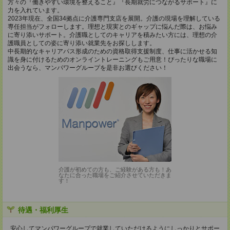
方々の『働きやすい環境を整えること』『長期就労につながるサポート』に
力を入れています。
2023年現在、全国34拠点に介護専門支店を展開。介護の現場を理解している
専任担当がフォローします。理想と現実とのギャップに悩んだ際は、お悩み
に寄り添いサポート。介護職としてのキャリアを積みたい方には、理想の介
護職員としての姿に寄り添い就業先をお探しします。
中長期的なキャリアパス形成のための資格取得支援制度、仕事に活かせる知
識を身に付けるためのオンライントレーニングもご用意！ぴったりな職場に
出会うなら、マンパワーグループを是非お選びください！
介護が初めての方も、ご経験がある方も！あ
なたに合った職場をご紹介させていただきま
す！
待遇・福利厚生
安心してマンパワーグループで就業していただけるようにしっかりとサポー