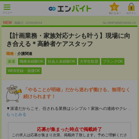
0
メニュー
気になる！
ログイン
NEW
掲載日 :2026
/
08
/
04
No.MNPWW829666-10
【計画業務・家族対応ナシも叶う】現場に向
き合える＊高齢者ケアスタッフ
職種：
介護関連
派遣
職種未経験OK
社会人未経験OK
大学生歓迎
ブランクOK
WEB登録・面接OK
「やることが明確」だから迷わず働ける、無理なく
続けられます！
▼派遣だからこそ、任される業務はシンプル！家族への連絡やクレ
...
もっとみる
応募が集まった時点で掲載終了
この求人は応募が集まり次第、掲載終了致します。予めご理解くださ