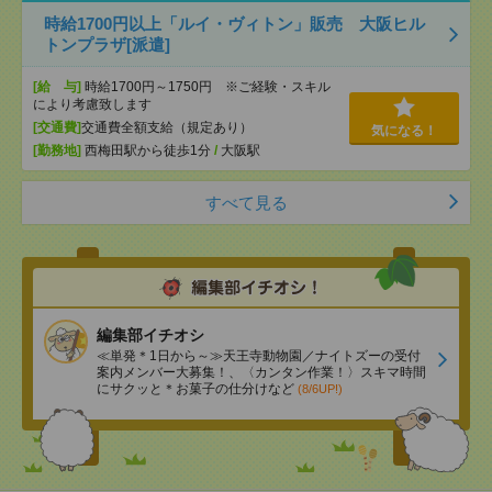
時給1700円以上「ルイ・ヴィトン」販売 大阪ヒル
トンプラザ[派遣]
[給 与]
時給1700円～1750円 ※ご経験・スキル
により考慮致します
[交通費]
交通費全額支給（規定あり）
気になる！
[勤務地]
西梅田駅から徒歩1分
/
大阪駅
すべて見る
編集部イチオシ
≪単発＊1日から～≫天王寺動物園／ナイトズーの受付
案内メンバー大募集！、〈カンタン作業！〉スキマ時間
にサクッと＊お菓子の仕分けなど
(8/6UP!)