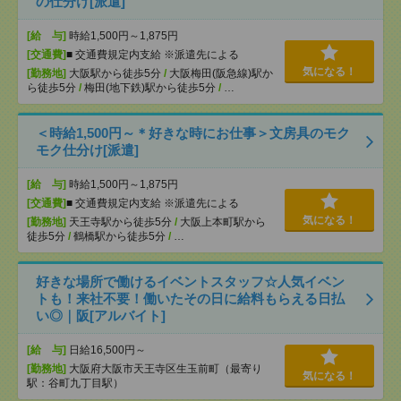
の仕分け[派遣]
[給 与]
時給1,500円～1,875円
[交通費]
■ 交通費規定内支給 ※派遣先による
気になる！
[勤務地]
大阪駅から徒歩5分
/
大阪梅田(阪急線)駅か
ら徒歩5分
/
梅田(地下鉄)駅から徒歩5分
/
…
＜時給1,500円～＊好きな時にお仕事＞文房具のモク
モク仕分け[派遣]
[給 与]
時給1,500円～1,875円
[交通費]
■ 交通費規定内支給 ※派遣先による
気になる！
[勤務地]
天王寺駅から徒歩5分
/
大阪上本町駅から
徒歩5分
/
鶴橋駅から徒歩5分
/
…
好きな場所で働けるイベントスタッフ☆人気イベン
トも！来社不要！働いたその日に給料もらえる日払
い◎｜阪[アルバイト]
[給 与]
日給16,500円～
[勤務地]
大阪府大阪市天王寺区生玉前町（最寄り
気になる！
駅：谷町九丁目駅）