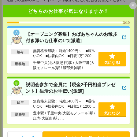
電話での登録の際に、マイページ作成をいただいた旨をお伝えください。
×
所要時間
どちらのお仕事が気になりますか？
【電話登録】30分程度
1
/10
・経験やご希望などをインタビュー
・お仕事のご紹介など
【オープニング募集】おばあちゃんのお散歩
登録場所
付き添いも仕事の1つ[派遣]
CS大阪支店
無資格未経験：時給1400円～ ■週払
給与
大阪府大阪市北区堂島2-2-2 近鉄堂島ビル11ＦMAP
いOK ■扶養内OK ■日収1万1200円
TEL：0120-923-052
以上
千里中央(北大阪急行)駅 / 大阪空港(大
気になる!
MAIL：
CS_OSAKA@manpowergroup.jp
勤務地
担当：採用担当
阪モノレール)駅 / 服部天神駅 / …
CS難波支店
〒542-0076
説明会参加で全員に【現金2千円相当プレゼ
大阪市中央区難波 2-2-3 御堂筋グランドビル 3F
ント】生活のお手伝い[派遣]
TEL：0120-923-052
MAIL：
CS_NANBA@manpowergroup.jp
担当：採用担当
無資格未経験：時給1400円～ ■週払
給与
いOK ■扶養内OK ■日収1万1200円
CS京都支店
以上
豊中駅 / 千里中央(大阪モノレール)駅 /
気になる!
勤務地
〒600-8008
庄内(大阪府)駅 / …
京都府京都市下京区四条通烏丸東入ル長刀鉾町 8 京都三井ビル 6F
TEL：0120-923-052
MAIL：
CS_KYOTO@manpowergroup.jp
担当：採用担当