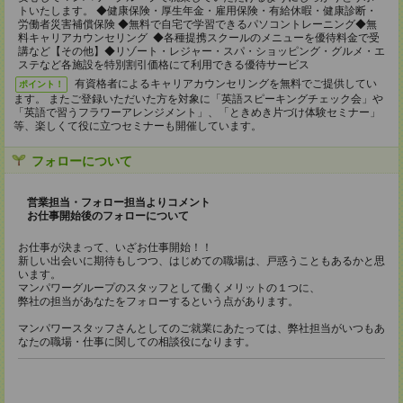
トいたします。 ◆健康保険・厚生年金・雇用保険・有給休暇・健康診断・
労働者災害補償保険 ◆無料で自宅で学習できるパソコントレーニング◆無
料キャリアカウンセリング ◆各種提携スクールのメニューを優待料金で受
講など【その他】◆リゾート・レジャー・スパ・ショッピング・グルメ・エ
ステなど各施設を特別割引価格にて利用できる優待サービス
有資格者によるキャリアカウンセリングを無料でご提供してい
ポイント！
ます。 またご登録いただいた方を対象に「英語スピーキングチェック会」や
「英語で習うフラワーアレンジメント」、「ときめき片づけ体験セミナー」
等、楽しくて役に立つセミナーも開催しています。
フォローについて
営業担当・フォロー担当よりコメント
お仕事開始後のフォローについて
お仕事が決まって、いざお仕事開始！！
新しい出会いに期待もしつつ、はじめての職場は、戸惑うこともあるかと思
います。
マンパワーグループのスタッフとして働くメリットの１つに、
弊社の担当があなたをフォローするという点があります。
マンパワースタッフさんとしてのご就業にあたっては、弊社担当がいつもあ
なたの職場・仕事に関しての相談役になります。