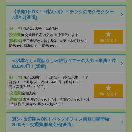
《単発1日OK！日払い可》＊チラシのモクモクシー
ル貼り[派遣]
[給 与]
時給1,500円～1,875円
[交通費]
■ 交通費規定内支給 ※派遣先による
気になる！
[勤務地]
天王寺駅から徒歩5分
/
大阪上本町駅から
徒歩5分
/
鶴橋駅から徒歩5分
/
…
≪残業なし×電話なし≫旅行ツアーの入力＋事務＊時
給1600円！[派遣]
[給 与]
時給1600円 ＊日払い・週払いOK ＊昇
給あり ＊月収例：約245,440円 （時給1,600
円 × 実働7.67h × 20日）
[交通費]
全額支給
気になる！
[勤務地]
西梅田駅から徒歩2分
/
大阪駅から徒歩4分
/
大阪梅田(阪急線)駅から徒歩6分
/
…
週3～＆短期もOK！バックオフィス業務〇高時給
2000円！交通費別途支給[派遣]