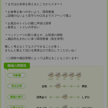
＊まずはお名前を覚えるところからスタート
＊お食事を食べやすいよう、環境整備
→誤嚥のないよう見守りや口元までスプーンで運ぶ
＊お風呂やトイレの際に声掛け誘導
→着替え・トイレの手伝い
＊ベッドシーツの取り換えや、お部屋の掃除
→施設内をきれいに保つ環境整備（衛生管理）
難しく考えなくてもスグできることが多く、
きちんと教えて頂ける環境なので安心してくださいね！
（ご経験や施設形態によっては異なることもございます）
職場の雰囲気
年齢層
20代
30
40
50
60
男女比率
女性
男性
職場の様子
活気あり
しずか
仕事の仕方
テキパキ
コツコツ