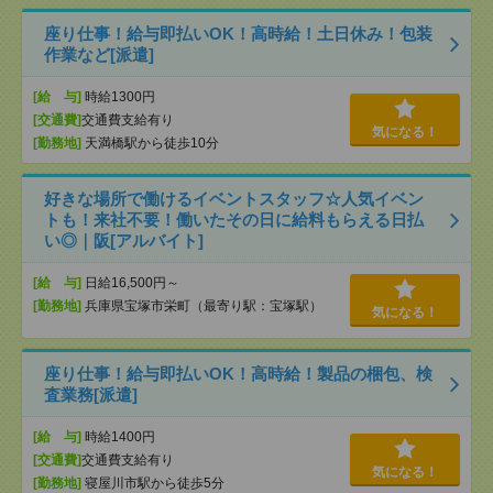
座り仕事！給与即払いOK！高時給！土日休み！包装
作業など[派遣]
[給 与]
時給1300円
[交通費]
交通費支給有り
気になる！
[勤務地]
天満橋駅から徒歩10分
好きな場所で働けるイベントスタッフ☆人気イベン
トも！来社不要！働いたその日に給料もらえる日払
い◎｜阪[アルバイト]
[給 与]
日給16,500円～
[勤務地]
兵庫県宝塚市栄町（最寄り駅：宝塚駅）
気になる！
座り仕事！給与即払いOK！高時給！製品の梱包、検
査業務[派遣]
[給 与]
時給1400円
[交通費]
交通費支給有り
気になる！
[勤務地]
寝屋川市駅から徒歩5分