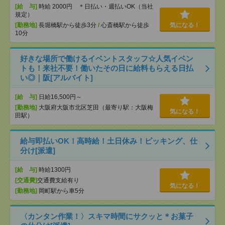
[給 与]
時給 2000円 ＊日払い・週払いOK（当社
規定）
[勤務地]
長堀橋駅から徒歩3分
/
心斎橋駅から徒歩
気になる！
10分
好きな場所で働けるイベントスタッフ☆人気イベン
トも！来社不要！働いたその日に給料もらえる日払
い◎｜阪[アルバイト]
[給 与]
日給16,500円～
[勤務地]
大阪府大阪市北区芝田（最寄り駅：大阪梅
気になる！
田駅）
給与即払いOK！高時給！土日休み！ピッキング、仕
分け[派遣]
[給 与]
時給1300円
[交通費]
交通費支給有り
気になる！
[勤務地]
岡町駅から車5分
〈カンタン作業！〉スキマ時間にサクッと＊お菓子