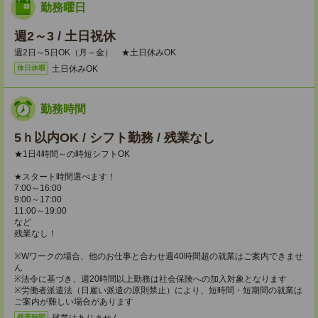
勤務曜日
週2～3 / 土日祝休
週2日～5日OK（月～金） ★土日休みOK
土日休みOK
休日休暇
勤務時間
5ｈ以内OK / シフト勤務 / 残業なし
★1日4時間～の時短シフトOK
★スタート時間選べます！
7:00～16:00
9:00～17:00
11:00～19:00
など
残業なし！
※Wワークの場合、他のお仕事と合わせ週40時間超の就業はご案内できませ
ん
※法令に基づき、週20時間以上勤務は社会保険への加入対象となります
※労働者派遣法（日雇い派遣の原則禁止）により、短時間・短期間の就業は
ご案内が難しい場合があります
残業はありません。
残業時間