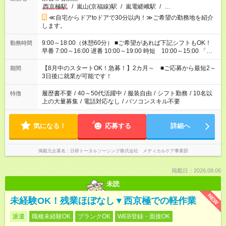
西京極駅
/
嵐山(京福線)駅
/
嵐電嵯峨駅
/
…
≪自宅からドアtoドアで30分以内！≫ご希望の勤務地を紹介
します。
9:00～18:00（休憩60分） ■ご希望があれば下記シフトもOK！
勤務時間
早番 7:00～16:00 遅番 10:00～19:00 時短 10:00～15:00 「家
族と休みを合わせたい」 「余裕を持って夕飯の準備がしたい」
「できれば残業はしたくない」 など、ご希望を教えてください
【8月中のスタートOK！急募！】2カ月～ ■ご応募から最短2～
期間
ね。 ※Wワーク希望の方へ 今ご覧のお仕事で希望する勤務時間
3日後に就業が可能です！
と、もう1つのお仕事の勤務時間。 合計で週40時間を超える場
合は応募できません。
履歴書不要
/
40～50代活躍中
/
服装自由
/
シフト勤務
/
10名以
特徴
上の大量募集
/
電話対応なし
/
パソコンスキル不要
気になる！
応募する
詳細へ
掲載元企業名
日研トータルソーシング株式会社 メディカルケア事業部
掲載日：2026.08.06
未読
NEW
未経験OK！残業ほぼなし▼西京極での軽作業
派遣
職種未経験OK
ブランクOK
WEB登録・面接OK