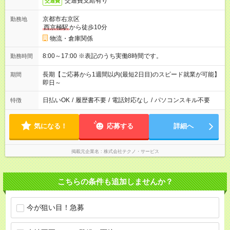
交通費支給有り
交通費
京都市右京区
勤務地
西京極駅
から徒歩10分
物流・倉庫関係
8:00～17:00 ※表記のうち実働8時間です。
勤務時間
長期【ご応募から1週間以内(最短2日目)のスピード就業が可能】
期間
即日～
日払いOK
/
履歴書不要
/
電話対応なし
/
パソコンスキル不要
特徴
気になる！
応募する
詳細へ
掲載元企業名
株式会社テクノ・サービス
こちらの条件も追加しませんか？
今が狙い目！急募