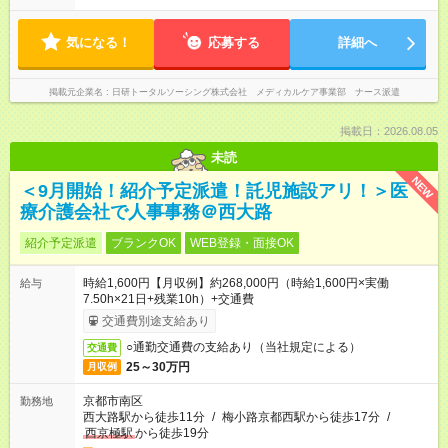
気になる！
応募する
詳細へ
掲載元企業名
日研トータルソーシング株式会社 メディカルケア事業部 ナース派遣
掲載日：2026.08.05
未読
NEW
＜9月開始！紹介予定派遣！託児施設アリ！＞医
療介護会社で人事事務＠西大路
紹介予定派遣
ブランクOK
WEB登録・面接OK
時給1,600円【月収例】約268,000円（時給1,600円×実働
給与
7.50h×21日+残業10h）+交通費
交通費別途支給あり
○通勤交通費の支給あり（当社規定による）
交通費
25～30万円
月収例
京都市南区
勤務地
西大路駅から徒歩11分
/
梅小路京都西駅から徒歩17分
/
西京極駅
から徒歩19分