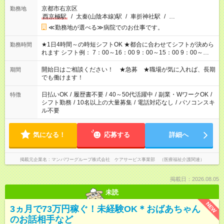
京都市右京区
勤務地
西京極駅
/
太秦(山陰本線)駅
/
車折神社駅
/
…
≪勤務地が選べる≫病院でのお仕事です。
★1日4時間～の時短シフトOK ★都合に合わせてシフトが決めら
勤務時間
れます シフト例： 7：00～16：00 9：00～15：00 9：00～
18：00 11：00～20：00 など ※Wワークの場合、他のお仕事と
合わせ週40時間超の就業はご案内できません ※法令に基づき、
開始日はご相談ください！ ★急募 ★職場が気に入れば、長期
期間
週20時間以上勤務は社会保険への加入対象となります ※労働者
でも働けます！
派遣法（日雇い派遣の原則禁止）により、短時間・短期間の就
業はご案内が難しい場合があります
日払いOK
/
履歴書不要
/
40～50代活躍中
/
副業・WワークOK
/
特徴
シフト勤務
/
10名以上の大量募集
/
電話対応なし
/
パソコンスキ
ル不要
気になる！
応募する
詳細へ
掲載元企業名
マンパワーグループ株式会社 ケアサービス事業部 （医療福祉介護関連）
掲載日：2026.08.05
未読
NEW
3ヵ月で73万円稼ぐ！未経験OK＊おばあちゃん
のお話相手など