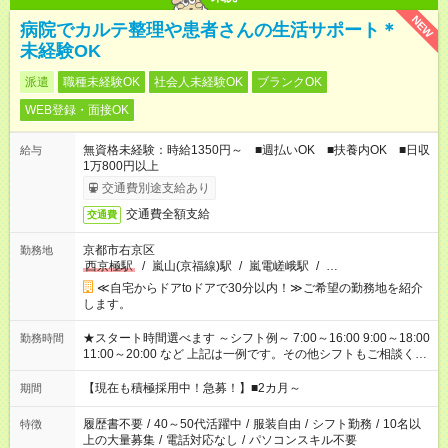
NEW
病院でカルテ整理や患者さんの生活サポート＊
未経験OK
派遣
職種未経験OK
社会人未経験OK
ブランクOK
WEB登録・面接OK
無資格未経験：時給1350円～ ■週払いOK ■扶養内OK ■日収
給与
1万800円以上
交通費別途支給あり
交通費全額支給
交通費
京都市右京区
勤務地
西京極駅
/
嵐山(京福線)駅
/
嵐電嵯峨駅
/
…
≪自宅からドアtoドアで30分以内！≫ご希望の勤務地を紹介
します。
★スタート時間選べます ～シフト例～ 7:00～16:00 9:00～18:00
勤務時間
11:00～20:00 など 上記は一例です。その他シフトもご相談くだ
さい。 ※Wワークの場合当社と合わせて法定労働時間が週40時
間を超えなければOK
【現在も積極採用中！急募！】■2カ月～
期間
履歴書不要
/
40～50代活躍中
/
服装自由
/
シフト勤務
/
10名以
特徴
上の大量募集
/
電話対応なし
/
パソコンスキル不要