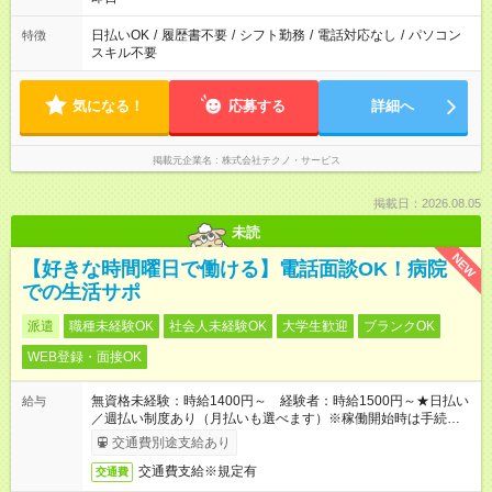
日払いOK
/
履歴書不要
/
シフト勤務
/
電話対応なし
/
パソコン
特徴
スキル不要
気になる！
応募する
詳細へ
掲載元企業名
株式会社テクノ・サービス
掲載日：2026.08.05
未読
NEW
【好きな時間曜日で働ける】電話面談OK！病院
での生活サポ
派遣
職種未経験OK
社会人未経験OK
大学生歓迎
ブランクOK
WEB登録・面接OK
無資格未経験：時給1400円～ 経験者：時給1500円～★日払い
給与
／週払い制度あり（月払いも選べます）※稼働開始時は手続き完
了次第のお支払いとなります。
交通費別途支給あり
交通費支給※規定有
交通費