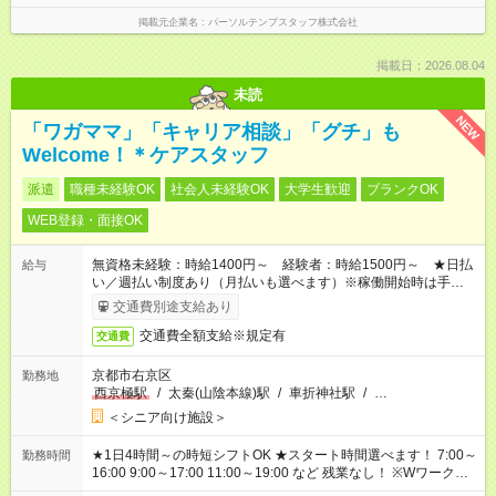
掲載元企業名
パーソルテンプスタッフ株式会社
掲載日：2026.08.04
未読
NEW
「ワガママ」「キャリア相談」「グチ」も
Welcome！＊ケアスタッフ
派遣
職種未経験OK
社会人未経験OK
大学生歓迎
ブランクOK
WEB登録・面接OK
無資格未経験：時給1400円～ 経験者：時給1500円～ ★日払
給与
い／週払い制度あり（月払いも選べます）※稼働開始時は手続き
完了次第のお支払いとなります。
交通費別途支給あり
交通費全額支給※規定有
交通費
京都市右京区
勤務地
西京極駅
/
太秦(山陰本線)駅
/
車折神社駅
/
…
＜シニア向け施設＞
★1日4時間～の時短シフトOK ★スタート時間選べます！ 7:00～
勤務時間
16:00 9:00～17:00 11:00～19:00 など 残業なし！ ※Wワークの
場合、他のお仕事と合わせ週40時間超の就業はご案内できませ