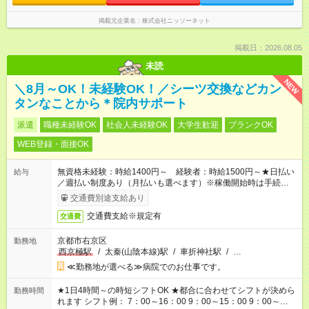
掲載元企業名
株式会社ニッソーネット
掲載日：2026.08.05
未読
NEW
＼8月～OK！未経験OK！／シーツ交換などカン
タンなことから＊院内サポート
派遣
職種未経験OK
社会人未経験OK
大学生歓迎
ブランクOK
WEB登録・面接OK
無資格未経験：時給1400円～ 経験者：時給1500円～★日払い
給与
／週払い制度あり（月払いも選べます）※稼働開始時は手続き完
了次第のお支払いとなります。
交通費別途支給あり
交通費支給※規定有
交通費
京都市右京区
勤務地
西京極駅
/
太秦(山陰本線)駅
/
車折神社駅
/
…
≪勤務地が選べる≫病院でのお仕事です。
★1日4時間～の時短シフトOK ★都合に合わせてシフトが決めら
勤務時間
れます シフト例： 7：00～16：00 9：00～15：00 9：00～