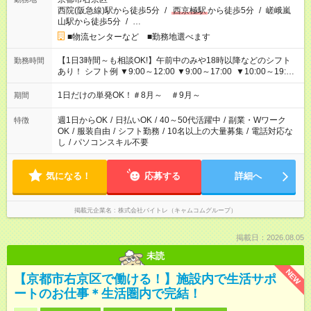
西院(阪急線)駅から徒歩5分
/
西京極駅
から徒歩5分
/
嵯峨嵐
山駅から徒歩5分
/
…
■物流センターなど ■勤務地選べます
【1日3時間～も相談OK!】午前中のみや18時以降などのシフト
勤務時間
あり！ シフト例 ▼9:00～12:00 ▼9:00～17:00 ▼10:00～19:00
▼18:00～21:00
1日だけの単発OK！＃8月～ ＃9月～
期間
週1日からOK
/
日払いOK
/
40～50代活躍中
/
副業・Wワーク
特徴
OK
/
服装自由
/
シフト勤務
/
10名以上の大量募集
/
電話対応な
し
/
パソコンスキル不要
気になる！
応募する
詳細へ
掲載元企業名
株式会社バイトレ（キャムコムグループ）
掲載日：2026.08.05
未読
NEW
【京都市右京区で働ける！】施設内で生活サポ
ートのお仕事＊生活圏内で完結！