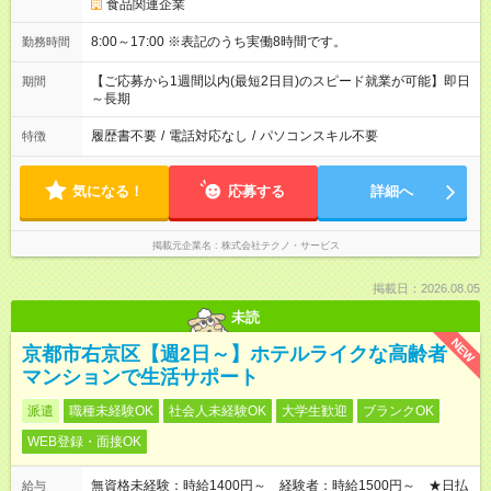
食品関連企業
8:00～17:00 ※表記のうち実働8時間です。
勤務時間
【ご応募から1週間以内(最短2日目)のスピード就業が可能】即日
期間
～長期
履歴書不要
/
電話対応なし
/
パソコンスキル不要
特徴
気になる！
応募する
詳細へ
掲載元企業名
株式会社テクノ・サービス
掲載日：2026.08.05
未読
NEW
京都市右京区【週2日～】ホテルライクな高齢者
マンションで生活サポート
派遣
職種未経験OK
社会人未経験OK
大学生歓迎
ブランクOK
WEB登録・面接OK
無資格未経験：時給1400円～ 経験者：時給1500円～ ★日払
給与