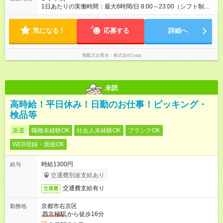
1日あたりの実働時間：最大8時間/日 8:00～23:00（シフト制）
・上記時間内で勤務時間帯は相談。 ・週3日～OK!
気になる！
応募する
詳細へ
掲載元企業名
株式会社Luup
未読
高時給！平日休み！日勤のお仕事！ピッキング・
検品等
派遣
職種未経験OK
社会人未経験OK
ブランクOK
WEB登録・面接OK
時給1300円
給与
交通費別途支給あり
交通費支給有り
交通費
京都市右京区
勤務地
西京極駅
から徒歩16分