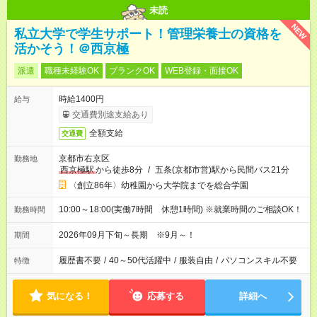
未読
NEW
私立大学で学生サポート！管理栄養士の資格を
活かそう！＠西京極
派遣
職種未経験OK
ブランクOK
WEB登録・面接OK
時給1400円
給与
交通費別途支給あり
全額支給
交通費
京都市右京区
勤務地
西京極駅
から徒歩8分
/
五条(京都市営)駅から民間バス21分
〈創立86年〉幼稚園から大学院までを総合学園
10:00～18:00(実働7時間 休憩1時間) ※就業時間のご相談OK！
勤務時間
2026年09月下旬～長期 ※9月～！
期間
履歴書不要
/
40～50代活躍中
/
服装自由
/
パソコンスキル不要
特徴
気になる！
応募する
詳細へ