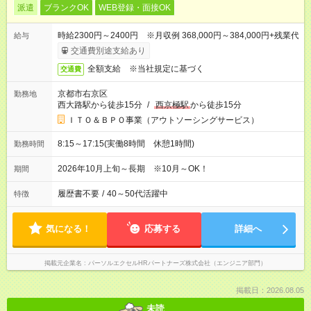
派遣
ブランクOK
WEB登録・面接OK
時給2300円～2400円 ※月収例 368,000円～384,000円+残業代
給与
交通費別途支給あり
全額支給 ※当社規定に基づく
交通費
京都市右京区
勤務地
西大路駅から徒歩15分
/
西京極駅
から徒歩15分
ＩＴＯ＆ＢＰＯ事業（アウトソーシングサービス）
8:15～17:15(実働8時間 休憩1時間)
勤務時間
2026年10月上旬～長期 ※10月～OK！
期間
履歴書不要
/
40～50代活躍中
特徴
気になる！
応募する
詳細へ
掲載元企業名
パーソルエクセルHRパートナーズ株式会社（エンジニア部門）
掲載日：2026.08.05
未読