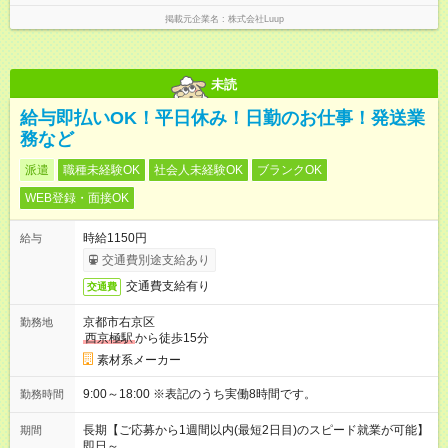
掲載元企業名
株式会社Luup
未読
給与即払いOK！平日休み！日勤のお仕事！発送業
務など
派遣
職種未経験OK
社会人未経験OK
ブランクOK
WEB登録・面接OK
時給1150円
給与
交通費別途支給あり
交通費支給有り
交通費
京都市右京区
勤務地
西京極駅
から徒歩15分
素材系メーカー
9:00～18:00 ※表記のうち実働8時間です。
勤務時間
長期【ご応募から1週間以内(最短2日目)のスピード就業が可能】
期間
即日～