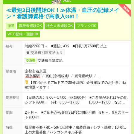
未読
NEW
≪最短3日後開始OK！≫体温・血圧の記録メイ
ン＊看護師資格で高収入Get！
派遣
職種未経験OK
社会人未経験OK
ブランクOK
WEB登録・面接OK
時給2200円～ ■週払いOK ■日収1万7600円以上
給与
交通費別途支給あり
交通費全額支給
交通費
京都市右京区
勤務地
西京極駅
/
嵐山(京福線)駅
/
嵐電嵯峨駅
/
…
【自宅からドアtoドアで30分以内】介護施設でのお仕事。勤
務地選べます！
【日勤のみ】9:00～17:00（休憩60分） ■ご希望があればその他
勤務時間
シフトもOK！ （例）8:30～17:30 10:00～19:00 など
「家族とお休みを合わせたい」 「できれば残業はしたくない」
など、あなたのご希望に沿ったお仕事をご紹介します！ ※Wワ
2ヶ月～ ■ご応募から最短3日後に開始可能 8月～、9月スター
期間
ーク希望の方へ 今ご覧のお仕事で希望する勤務時間と、もう1つ
トもOK！
のお仕事の勤務時間。 合計で週40時間を超える場合は応募でき
ません
履歴書不要
/
40～50代活躍中
/
服装自由
/
シフト勤務
/
10名以
特徴
上の大量募集
/
パソコンスキル不要