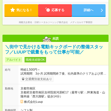
気になる！
応募する
詳細へ
掲載元企業名
日研トータルソーシング株式会社 メディカルケア事業部
未読
＼街中で見かける電動キックボードの整備スタッ
フ／LUUPで裁量をもって仕事が可能／
アルバイト
職種未経験OK
時給1,500円～
給与
試用期間 3か月 試用期間終了後、社内基準のクリアおよび昇級
試験の実施により、 階級に応じた時給の引き上げを行います。
交通費別途支給あり
【試用期間】試用期間あり 試用期間の長さ：3ヶ月 雇用形態、
給与は本採用時と同じです。
京都市南区
勤務地
京都府京都市南区吉祥院前河原町17（最寄り駅：JR東海道・山
陽本線「西大路駅」徒歩14分）
株式会社Luup
シフト制
勤務時間