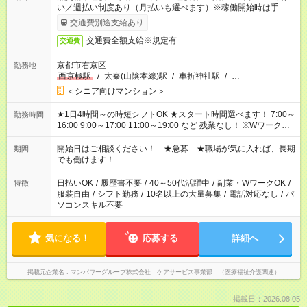
い／週払い制度あり（月払いも選べます）※稼働開始時は手続き
完了次第のお支払いとなります。
交通費別途支給あり
交通費全額支給※規定有
交通費
京都市右京区
勤務地
西京極駅
/
太秦(山陰本線)駅
/
車折神社駅
/
…
＜シニア向けマンション＞
★1日4時間～の時短シフトOK ★スタート時間選べます！ 7:00～
勤務時間
16:00 9:00～17:00 11:00～19:00 など 残業なし！ ※Wワークの
場合、他のお仕事と合わせ週40時間超の就業はご案内できませ
ん ※法令に基づき、週20時間以上勤務は社会保険への加入対象
開始日はご相談ください！ ★急募 ★職場が気に入れば、長期
期間
となります ※労働者派遣法（日雇い派遣の原則禁止）により、
でも働けます！
短時間・短期間の就業はご案内が難しい場合があります
日払いOK
/
履歴書不要
/
40～50代活躍中
/
副業・WワークOK
/
特徴
服装自由
/
シフト勤務
/
10名以上の大量募集
/
電話対応なし
/
パ
ソコンスキル不要
気になる！
応募する
詳細へ
掲載元企業名
マンパワーグループ株式会社 ケアサービス事業部 （医療福祉介護関連）
掲載日：2026.08.05