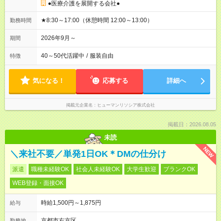
●医療介護を展開する会社●
★8:30～17:00（休憩時間 12:00～13:00）
勤務時間
2026年9月～
期間
40～50代活躍中
/
服装自由
特徴
気になる！
応募する
詳細へ
掲載元企業名
ヒューマンリソシア株式会社
掲載日：2026.08.05
未読
NEW
＼来社不要／単発1日OK＊DMの仕分け
派遣
職種未経験OK
社会人未経験OK
大学生歓迎
ブランクOK
WEB登録・面接OK
時給1,500円～1,875円
給与
京都市右京区
勤務地