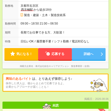
京都市右京区
勤務地
西京極駅
から徒歩18分
製造・建築・土木・製造技術系
09:00～18:50 21:00～06:50
勤務時間
長期でお仕事できる方、大歓迎！
期間
日払いOK
/
履歴書不要
/
シフト勤務
/
電話対応なし
特徴
気になる！
応募する
詳細へ
掲載元企業名
株式会社綜合キャリアオプション 製造事業部（全国）
興味のあるバイト
は、とりあえず保存しよう♪
保存した求人は、後からまとめて応募できるよ。
企業からアプローチが届くことも！
掲載日：2026.08.06
未読