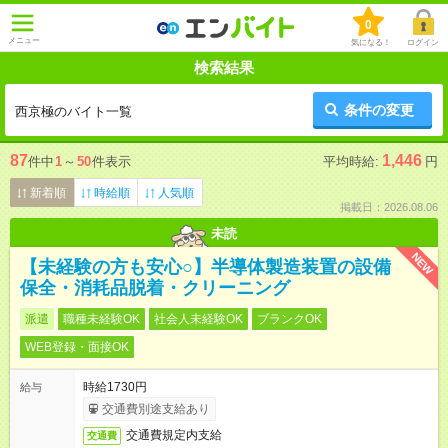
0
メニュー
気になる！
ログイン
検索結果
条件の変更
西京極のバイト一覧
87
1,446
件中
1
～
50
件表示
平均時給:
円
新着順
時給順
人気順
掲載日：2026.08.06
未読
NEW
【未経験の方も安心○】半導体製造装置の設備
保全・消耗品脱着・クリーニング
派遣
職種未経験OK
社会人未経験OK
ブランクOK
WEB登録・面接OK
時給1730円
給与
交通費別途支給あり
交通費規定内支給
交通費