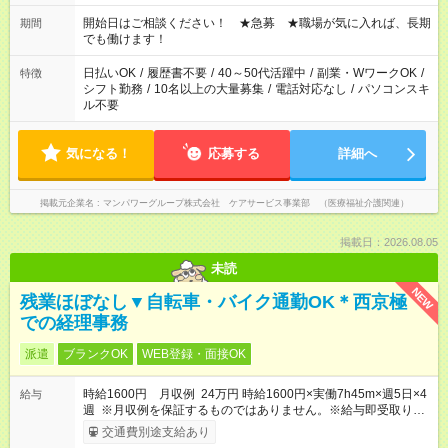
18：00 11：00～20：00 など ※Wワークの場合、他のお仕事と
合わせ週40時間超の就業はご案内できません ※法令に基づき、
開始日はご相談ください！ ★急募 ★職場が気に入れば、長期
期間
週20時間以上勤務は社会保険への加入対象となります ※労働者
でも働けます！
派遣法（日雇い派遣の原則禁止）により、短時間・短期間の就
業はご案内が難しい場合があります
日払いOK
/
履歴書不要
/
40～50代活躍中
/
副業・WワークOK
/
特徴
シフト勤務
/
10名以上の大量募集
/
電話対応なし
/
パソコンスキ
ル不要
気になる！
応募する
詳細へ
掲載元企業名
マンパワーグループ株式会社 ケアサービス事業部 （医療福祉介護関連）
掲載日：2026.08.05
未読
NEW
残業ほぼなし▼自転車・バイク通勤OK＊西京極
での経理事務
派遣
ブランクOK
WEB登録・面接OK
時給1600円 月収例 24万円 時給1600円×実働7h45m×週5日×4
給与
週 ※月収例を保証するものではありません。※給与即受取りサ
ービス利用可（利用条件有）
交通費別途支給あり