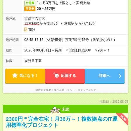
1ヶ月3万円を上限として実費支給
交通費
20～25万円
月収例
京都市右京区
勤務地
西京極駅
から徒歩8分
/
京都駅からバス18分
商社
08:45-17:15（休憩45分）実働7時間45分（残業少なめ！）
勤務時間
2026年09月01日～長期 ※開始日相談OK ※9月～！
期間
履歴書不要
特徴
気になる！
応募する
詳細へ
掲載元企業名
株式会社リクルートスタッフィング
掲載日：2026.08.05
未読
NEW
2300円＊完全在宅！月36万～！複数拠点のIT運
用標準化プロジェクト