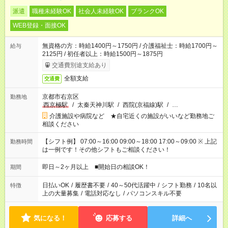
派遣
職種未経験OK
社会人未経験OK
ブランクOK
WEB登録・面接OK
無資格の方：時給1400円～1750円 / 介護福祉士：時給1700円～
給与
2125円 / 初任者以上：時給1500円～1875円
交通費別途支給あり
全額支給
交通費
京都市右京区
勤務地
西京極駅
/
太秦天神川駅
/
西院(京福線)駅
/
…
介護施設や病院など ★自宅近くの施設がいいなど勤務地ご
相談ください
【シフト例】 07:00～16:00 09:00～18:00 17:00～09:00 ※ 上記
勤務時間
は一例です！その他シフトもご相談ください！
即日～2ヶ月以上 ■開始日の相談OK！
期間
日払いOK
/
履歴書不要
/
40～50代活躍中
/
シフト勤務
/
10名以
特徴
上の大量募集
/
電話対応なし
/
パソコンスキル不要
気になる！
応募する
詳細へ