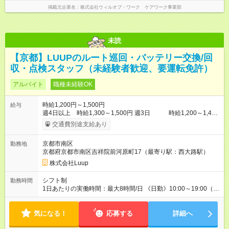
掲載元企業名
株式会社ウィルオブ・ワーク ケアワーク事業部
未読
【京都】LUUPのルート巡回・バッテリー交換/回
収・点検スタッフ（未経験者歓迎、要運転免許）
アルバイト
職種未経験OK
時給1,200円～1,500円
給与
週4日以上 時給1,300～1,500円 週3日 時給1,200～1,400
円 ※22:00～5:00は、25％アップ ※土日祝日は時給100円アッ
交通費別途支給あり
プ！ 【試用期間】試用期間あり 試用期間の長さ：1ヶ月 雇用形
態、給与は本採用時と同じです。
京都市南区
勤務地
京都府京都市南区吉祥院前河原町17（最寄り駅：西大路駅）
株式会社Luup
シフト制
勤務時間
1日あたりの実働時間：最大8時間/日 《日勤》10:00～19:00（休
憩1時間） 《夜勤》20:00～翌5:00／22:00～翌7:00（休憩1時
間） ※週3日以上 ※日勤/夜勤いずれか選択・時間/曜日は相談可
気になる！
応募する
詳細へ