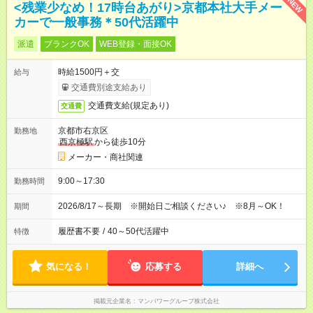
NEW
<残業少なめ！17時台あがり>京都本社大手メー
カーで一般事務＊50代活躍中
派遣
ブランクOK
WEB登録・面接OK
時給1500円＋交
給与
交通費別途支給あり
交通費支給(規定あり)
交通費
京都市右京区
勤務地
西京極駅
から徒歩10分
メーカー・商社関連
9:00～17:30
勤務時間
2026/8/17～長期 ※開始日ご相談ください♪ ※8月～OK！
期間
履歴書不要
/
40～50代活躍中
特徴
気になる！
応募する
詳細へ
掲載元企業名
マンパワーグループ株式会社