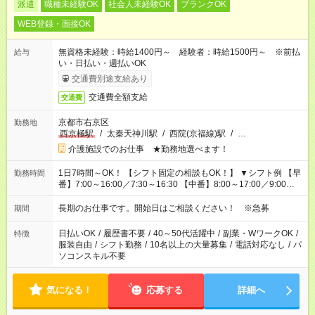
派遣
職種未経験OK
社会人未経験OK
ブランクOK
WEB登録・面接OK
無資格未経験：時給1400円～ 経験者：時給1500円～ ※前払
給与
い・日払い・週払いOK
交通費別途支給あり
交通費全額支給
交通費
京都市右京区
勤務地
西京極駅
/
太秦天神川駅
/
西院(京福線)駅
/
…
介護施設でのお仕事 ★勤務地選べます！
1日7時間～OK！ 【シフト固定の相談もOK！】 ▼シフト例 【早
勤務時間
番】7:00～16:00／7:30～16:30 【中番】8:00～17:00／9:00～
18:00 【遅番】11:00～20:00／13:00～22:00
長期のお仕事です。開始日はご相談ください！ ※急募
期間
日払いOK
/
履歴書不要
/
40～50代活躍中
/
副業・WワークOK
/
特徴
服装自由
/
シフト勤務
/
10名以上の大量募集
/
電話対応なし
/
パ
ソコンスキル不要
気になる！
応募する
詳細へ