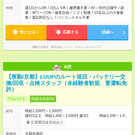
週1日からOK
/
日払いOK
/
履歴書不要
/
40～50代活躍中
/
副
特徴
業・WワークOK
/
服装自由
/
シフト勤務
/
10名以上の大量募
集
/
電話対応なし
/
パソコンスキル不要
気になる！
応募する
詳細へ
掲載元企業名
株式会社バイトレ（キャムコムグループ）
未読
【夜勤/京都】LUUPのルート巡回・バッテリー交
換/回収・点検スタッフ（未経験者歓迎、要運転免
許）
アルバイト
職種未経験OK
時給1,200円～1,500円
給与
週4日以上 時給1,300～1,500円 週3日 時給1,200～1,400
円 ※22:00～5:00は、25％アップ ※土日祝日は時給100円アッ
交通費別途支給あり
プ！ 【試用期間】試用期間あり 試用期間の長さ：1ヶ月 雇用形
態、給与は本採用時と同じです。
京都市南区
勤務地