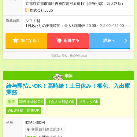
京都府京都市南区吉祥院前河原町17（最寄り駅：西大路駅）
株式会社Luup
シフト制
勤務時間
1日あたりの実働時間：最大8時間/日 20:00～翌5:00／22:00～翌
7:00（休憩1時間） ※週3日以上 ※時間/曜日は相談可
気になる！
応募する
詳細へ
掲載元企業名
株式会社Luup
未読
給与即払いOK！高時給！土日休み！梱包、入出庫
業務
派遣
職種未経験OK
社会人未経験OK
ブランクOK
WEB登録・面接OK
時給1400円
給与
交通費別途支給あり