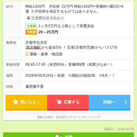
時給1420円 月収例 22万円 時給1420円×実働8h×週5日×4
給与
週 ※月収例を保証するものではありません。
交通費別途支給あり
1ヶ月3万円を上限として実費支給
交通費
20～25万円
月収例
京都市右京区
勤務地
西京極駅
から徒歩5分
/
五条(京都市営)駅からバス17分
運輸・倉庫・物流業
08:45-17:45（休憩60分）実働8時間（残業少なめ！）
勤務時間
2026年08月24日～長期 ※開始日相談OK ※8月～！
期間
履歴書不要
特徴
気になる！
応募する
詳細へ
掲載元企業名
株式会社リクルートスタッフィング
掲載日：2026.08.05