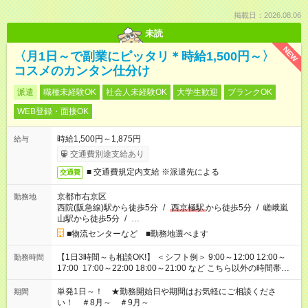
掲載日：2026.08.06
未読
NEW
〈月1日～で副業にピッタリ＊時給1,500円～〉
コスメのカンタン仕分け
派遣
職種未経験OK
社会人未経験OK
大学生歓迎
ブランクOK
WEB登録・面接OK
時給1,500円～1,875円
給与
交通費別途支給あり
■ 交通費規定内支給 ※派遣先による
交通費
京都市右京区
勤務地
西院(阪急線)駅から徒歩5分
/
西京極駅
から徒歩5分
/
嵯峨嵐
山駅から徒歩5分
/
…
■物流センターなど ■勤務地選べます
【1日3時間～も相談OK!】 ＜シフト例＞ 9:00～12:00 12:00～
勤務時間
17:00 17:00～22:00 18:00～21:00 など こちら以外の時間帯も
お気軽にご相談ください！
単発1日～！ ★勤務開始日や期間はお気軽にご相談くださ
期間
い！ ＃8月～ ＃9月～