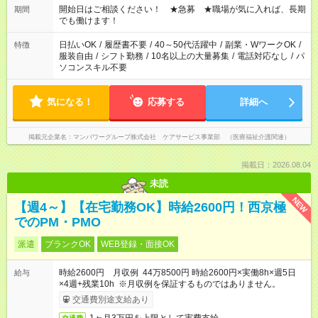
ん ※法令に基づき、週20時間以上勤務は社会保険への加入対象
開始日はご相談ください！ ★急募 ★職場が気に入れば、長期
期間
となります ※労働者派遣法（日雇い派遣の原則禁止）により、
でも働けます！
短時間・短期間の就業はご案内が難しい場合があります
日払いOK
/
履歴書不要
/
40～50代活躍中
/
副業・WワークOK
/
特徴
服装自由
/
シフト勤務
/
10名以上の大量募集
/
電話対応なし
/
パ
ソコンスキル不要
気になる！
応募する
詳細へ
掲載元企業名
マンパワーグループ株式会社 ケアサービス事業部 （医療福祉介護関連）
掲載日：2026.08.04
未読
NEW
【週4～】【在宅勤務OK】時給2600円！西京極
でのPM・PMO
派遣
ブランクOK
WEB登録・面接OK
時給2600円 月収例 44万8500円 時給2600円×実働8h×週5日
給与
×4週+残業10h ※月収例を保証するものではありません。
交通費別途支給あり