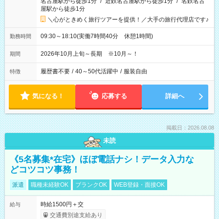
名古屋駅から徒歩1分
/
近鉄名古屋駅から徒歩1分
/
名鉄名古
屋駅から徒歩1分
＼心がときめく旅行ツアーを提供！／大手の旅行代理店です♪
09:30～18:10(実働7時間40分 休憩1時間)
勤務時間
2026年10月上旬～長期 ※10月～！
期間
履歴書不要
/
40～50代活躍中
/
服装自由
特徴
気になる！
応募する
詳細へ
掲載日：2026.08.08
未読
《5名募集*在宅》ほぼ電話ナシ！データ入力な
どコツコツ事務！
派遣
職種未経験OK
ブランクOK
WEB登録・面接OK
時給1500円＋交
給与
交通費別途支給あり