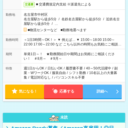
■ 交通費規定内支給 ※派遣先による
交通費
名古屋市中村区
勤務地
名古屋駅から徒歩5分
/
名鉄名古屋駅から徒歩5分
/
近鉄名古
屋駅から徒歩5分
/
…
■物流センターなど ■勤務地選べます
＜1日3時間～OK！＞ ▼ 例えば… ▼ 15:00～18:00 15:00～
勤務時間
22:00 17:00～22:00 など こちら以外の時間もお気軽にご相談く
ださい！
単発1日～！ ★勤務開始日や期間はお気軽にご相談くださ
期間
い！ ＃8月～ ＃9月～
週1日からOK
/
日払いOK
/
履歴書不要
/
40～50代活躍中
/
副
特徴
業・WワークOK
/
服装自由
/
シフト勤務
/
10名以上の大量募
集
/
電話対応なし
/
パソコンスキル不要
気になる！
応募する
詳細へ
未読