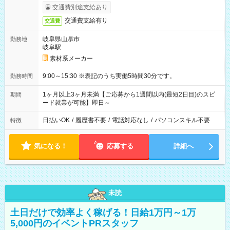
交通費別途支給あり
交通費支給有り
交通費
岐阜県山県市
勤務地
岐阜駅
素材系メーカー
9:00～15:30 ※表記のうち実働5時間30分です。
勤務時間
1ヶ月以上3ヶ月未満【ご応募から1週間以内(最短2日目)のスピ
期間
ード就業が可能】即日～
日払いOK
/
履歴書不要
/
電話対応なし
/
パソコンスキル不要
特徴
気になる！
応募する
詳細へ
未読
土日だけで効率よく稼げる！日給1万円～1万
5,000円のイベントPRスタッフ