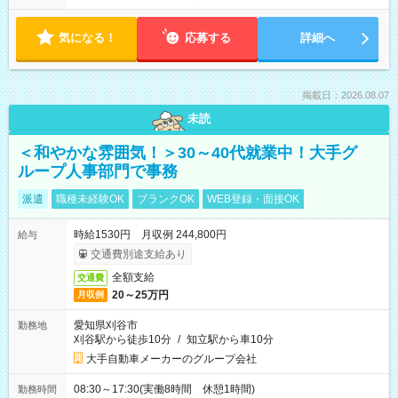
気になる！
応募する
詳細へ
掲載日：2026.08.07
未読
＜和やかな雰囲気！＞30～40代就業中！大手グ
ループ人事部門で事務
派遣
職種未経験OK
ブランクOK
WEB登録・面接OK
時給1530円 月収例 244,800円
給与
交通費別途支給あり
全額支給
交通費
20～25万円
月収例
愛知県刈谷市
勤務地
刈谷駅から徒歩10分
/
知立駅から車10分
大手自動車メーカーのグループ会社
08:30～17:30(実働8時間 休憩1時間)
勤務時間