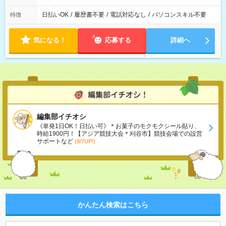
日払いOK
/
履歴書不要
/
電話対応なし
/
パソコンスキル不要
特徴
気になる！
応募する
詳細へ
編集部イチオシ
《単発1日OK！日払い可》＊お菓子のモクモクシール貼り、
時給1900円！【アジア競技大会＊刈谷市】競技会場での設営
サポートなど
(8/7UP!)
かんたん検索はこちら