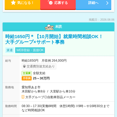
気になる！
応募する
詳細へ
掲載日：2026.08.06
未読
時給1650円＊【10月開始】就業時間相談OK！
大手グループ×サポート事務
派遣
WEB登録・面接OK
時給1650円 月収例 264,000円
給与
交通費別途支給あり
全額支給
交通費
25～30万円
月収例
愛知県あま市
勤務地
木田駅から車8分
/
大里駅から車10分
大手グループ◎自動車部品メーカー
08:30～17:30(実働8時間 休憩1時間) ※9時～や16時30分まで
勤務時間
など時間相談OK