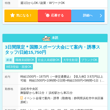
週1日からOK / 副業・WワークOK
特徴
気になる！
応募する
詳細へ
未読
3日間限定＊国際スポーツ大会にて案内・誘導ス
タッフ/日給15,750円
派遣
職種未経験OK
社会人未経験OK
大学生歓迎
ブランクOK
WEB登録・面接OK
時給1500円～1875円（一律交通費込）【収入例】3.9万円以上
給与
可能 時給1500円×10時間×2日間+時給1500円×5時間×1日（実
働8時間を越えた時給：1875円）
浜松市中央区
勤務地
舞阪駅から車11分
/
浜松駅から車21分
イベント会場で案内・誘導（勤務地：静岡県浜松市中央区篠
原町）