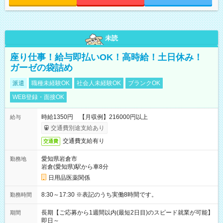
未読
座り仕事！給与即払いOK！高時給！土日休み！
ガーゼの袋詰め
派遣
職種未経験OK
社会人未経験OK
ブランクOK
WEB登録・面接OK
時給1350円 【月収例】216000円以上
給与
交通費別途支給あり
交通費支給有り
交通費
愛知県岩倉市
勤務地
岩倉(愛知県)駅から車8分
日用品医薬関係
8:30～17:30 ※表記のうち実働8時間です。
勤務時間
長期【ご応募から1週間以内(最短2日目)のスピード就業が可能】
期間
即日～