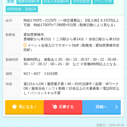
派遣
職種未経験OK
社会人未経験OK
大学生歓迎
ブランクOK
WEB登録・面接OK
時給1700円～2125円（一律交通費込）【収入例】6.3万円以上
給与
可能 時給1700円×7.5時間×5日間（勤務日数により異なる）
愛知県豊橋市
勤務地
豊橋駅から車15分
/
二川駅から車14分
/
赤岩口駅から車10分
イベント会場入口でサポートStaff（勤務地：愛知県豊橋市岩
田町）
勤務時間は、複数あり 05：00～15：30 07：30～22：30 08：
勤務時間
30～17：00 17：00～24：30 など ※実働8時間以上となる勤
務もあります。 【休憩】60分+他休憩あり 交替で取得します。
安全面に配慮しこまめな休憩があります。
9/17～9/27 ※10日間
期間
週1日からOK
/
履歴書不要
/
40～50代活躍中
/
副業・Wワーク
特徴
OK
/
服装自由
/
シフト勤務
/
10名以上の大量募集
/
電話対応な
し
/
パソコンスキル不要
気になる！
応募する
詳細へ
掲載日：2026.08.08