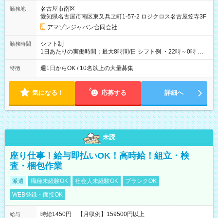
そのほか所定の条件が適用されます 【試用期間】試用期間なし
名古屋市南区
勤務地
愛知県名古屋市南区東又兵ヱ町1-57-2 ロジクロス名古屋笠寺3F
アマゾンジャパン合同会社
シフト制
勤務時間
1日あたりの実働時間：最大8時間/日 シフト例 ・22時～0時 入
社後、就業可能シフトをご確認の上、申請してください。
週1日からOK / 10名以上の大量募集
特徴
気になる！
応募する
詳細へ
未読
座り仕事！給与即払いOK！高時給！組立・検
査・梱包作業
派遣
職種未経験OK
社会人未経験OK
ブランクOK
WEB登録・面接OK
時給1450円 【月収例】159500円以上
給与