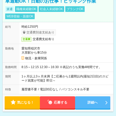
車通勤OK！日勤のお仕事！ピッキング作業
派遣
職種未経験OK
社会人未経験OK
ブランクOK
WEB登録・面接OK
時給1250円
給与
交通費別途支給あり
交通費支給有り
交通費
愛知県稲沢市
勤務地
大里駅から車15分
物流・倉庫関係
8:15～12:15 12:30～16:30 ※表記のうち実働4時間です。
勤務時間
1ヶ月以上3ヶ月未満【ご応募から1週間以内(最短2日目)のスピ
期間
ード就業が可能】即日～
履歴書不要
/
電話対応なし
/
パソコンスキル不要
特徴
気になる！
応募する
詳細へ