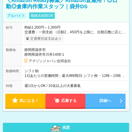
＼Amazon Ready募集／Amazon直雇用！◎日
勤◎倉庫内作業スタッフ｜袋井DS
アルバイト
職種未経験OK
時給1,300円～1,300円
給与
交通費：一部支給 （日額2，450円を上限に、出勤日数に応じて
実費支給） ※22:00～翌5:00までは時給25%UP！ ■給与前払い
交通費別途支給あり
制度あり ※前払い額の上限あり、手数料無料（Amazon負担）
そのほか所定の条件が適用されます 【試用期間】試用期間なし
静岡県袋井市
勤務地
静岡県袋井市川井1408-1
アマゾンジャパン合同会社
シフト制
勤務時間
1日あたりの実働時間：最大8時間/日 シフト例 ・12時～15時 入
社後、就業可能シフトをご確認の上、申請してください。
週1日からOK / 10名以上の大量募集
特徴
気になる！
応募する
詳細へ
未読