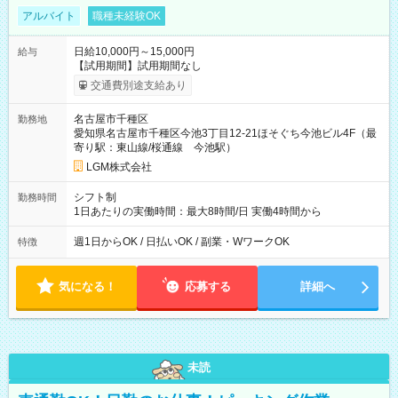
アルバイト
職種未経験OK
日給10,000円～15,000円
給与
【試用期間】試用期間なし
交通費別途支給あり
名古屋市千種区
勤務地
愛知県名古屋市千種区今池3丁目12-21ほそぐち今池ビル4F（最
寄り駅：東山線/桜通線 今池駅）
LGM株式会社
シフト制
勤務時間
1日あたりの実働時間：最大8時間/日 実働4時間から
週1日からOK / 日払いOK / 副業・WワークOK
特徴
気になる！
応募する
詳細へ
未読