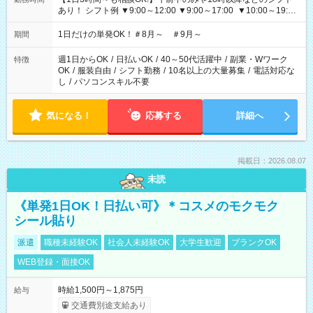
あり！ シフト例 ▼9:00～12:00 ▼9:00～17:00 ▼10:00～19:00
▼18:00～21:00
1日だけの単発OK！＃8月～ ＃9月～
期間
週1日からOK
/
日払いOK
/
40～50代活躍中
/
副業・Wワーク
特徴
OK
/
服装自由
/
シフト勤務
/
10名以上の大量募集
/
電話対応な
し
/
パソコンスキル不要
気になる！
応募する
詳細へ
掲載日：2026.08.07
未読
《単発1日OK！日払い可》＊コスメのモクモク
シール貼り
派遣
職種未経験OK
社会人未経験OK
大学生歓迎
ブランクOK
WEB登録・面接OK
時給1,500円～1,875円
給与
交通費別途支給あり