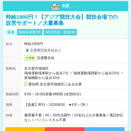
未読
時給1900円！【アジア競技大会】競技会場での
設営サポート／大量募集
派遣
職種未経験OK
WEB登録・面接OK
時給1900円
給与
交通費別途支給あり
交通費支給
交通費
名古屋市瑞穂区
勤務地
瑞穂運動場東駅から徒歩7分
/
瑞穂運動場西駅から徒歩10分
/
新瑞橋駅から徒歩10分
愛知県 名古屋市瑞穂区にある企業
9:00～18:00(実働:8時間) (休憩60分)
勤務時間
【急募】即日～2026/9/30 ★8月～OK！
期間
履歴書不要
/
40～50代活躍中
/
10名以上の大量募集
/
電話対応
特徴
なし
/
パソコンスキル不要