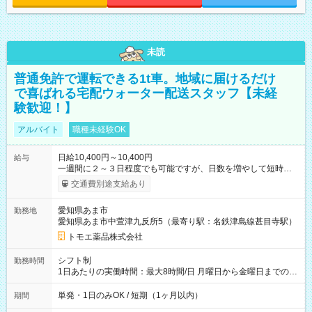
未読
普通免許で運転できる1t車。地域に届けるだけ
で喜ばれる宅配ウォーター配送スタッフ【未経
験歓迎！】
アルバイト
職種未経験OK
日給10,400円～10,400円
給与
一週間に２～３日程度でも可能ですが、日数を増やして短時間
（午前のみ、午後のみなど）勤務も可能 曜日で固定できる方
交通費別途支給あり
を優先します 【試用期間】試用期間あり 試用期間の長さ：1ヶ
月 雇用形態、給与は本採用時と同じです。
愛知県あま市
勤務地
愛知県あま市中萱津九反所5（最寄り駅：名鉄津島線甚目寺駅）
トモエ薬品株式会社
シフト制
勤務時間
1日あたりの実働時間：最大8時間/日 月曜日から金曜日までの間
の8時半から17時半の中で希望時間を決めます（休憩時間も必要
となります）夏季、年末年始、GWはおやすみです 祝日は出勤
単発・1日のみOK / 短期（1ヶ月以内）
期間
可能です