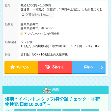
時給1,300円～1,560円
給与
交通費：一部支給 （日額2，450円を上限に、出勤日数に応じて
実費支給） ※22:00～翌5:00までは時給25%UP！ ■給与前払い
交通費別途支給あり
制度あり ※前払い額の上限あり、手数料無料（Amazon負担）
そのほか所定の条件が適用されます 【試用期間】試用期間なし
静岡県袋井市
勤務地
静岡県袋井市川井1408-1
アマゾンジャパン合同会社
シフト制
勤務時間
1日あたりの実働時間：最大8時間/日 シフト例 ・22時～0時 入
社後、就業可能シフトをご確認の上、申請してください。
週1日からOK / 10名以上の大量募集
特徴
気になる！
応募する
詳細へ
未読
短期＊イベントスタッフ/身分証チェック・手荷
物検査/日給10,200円～