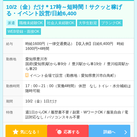
10/2（金）だけ＊17時～短時間！サクッと稼げ
る・イベント設営/日給6,400
派遣
職種未経験OK
社会人未経験OK
大学生歓迎
ブランクOK
WEB登録・面接OK
時給1600円（一律交通費込）【収入例】日給6,400円 時給
給与
1600円×4時間
愛知県豊川市
勤務地
国府(愛知県)駅から車9分
/
豊川駅から車19分
/
豊川稲荷駅か
ら車20
イベント会場で設営（勤務地：愛知県豊川市白鳥町）
17：00～21：00（実働4時間） 休憩 なし トイレ・水分補給は
勤務時間
随時可能
10/2（金）1日だけ
期間
週1日からOK
/
履歴書不要
/
副業・WワークOK
/
服装自由
/
電
特徴
話対応なし
/
パソコンスキル不要
気になる！
応募する
詳細へ