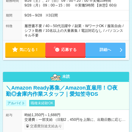
9/26（土）、27（日） 09：00～20：00 ※実働10時間
勤務時間
9/28（月） 09：00～15：00 ※実働5時間 【休憩】60分
9/26～9/28 ※3日間
期間
履歴書不要
/
40～50代活躍中
/
副業・WワークOK
/
服装自由
/
特徴
シフト勤務
/
10名以上の大量募集
/
電話対応なし
/
パソコンス
キル不要
気になる！
応募する
詳細へ
未読
＼Amazon Ready募集／Amazon直雇用！◎夜
勤◎倉庫内作業スタッフ｜愛知笠寺DS
アルバイト
職種未経験OK
時給1,350円～1,688円
給与
交通費：一部支給 （日額2，450円を上限に、出勤日数に応じて
実費支給） ※22:00～翌5:00までは時給25%UP！ ■給与前払い
交通費別途支給あり
制度あり ※前払い額の上限あり、手数料無料（Amazon負担）