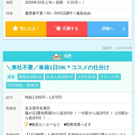
2026年10月上旬～長期 ※10月～！
期間
履歴書不要
/
40～50代活躍中
/
服装自由
特徴
気になる！
応募する
詳細へ
掲載日：2026.08.08
未読
＼来社不要／単発1日OK＊コスメの仕分け
派遣
職種未経験OK
社会人未経験OK
大学生歓迎
ブランクOK
WEB登録・面接OK
時給1,500円～1,875円
給与
名古屋市名東区
勤務地
藤が丘(愛知県)駅から徒歩5分
/
一社駅から徒歩5分
/
上社駅か
ら徒歩5分
/
…
■物流センターなど ■勤務地選べます
【1日3時間～も相談OK!】午前中のみや18時以降などのシフト
勤務時間