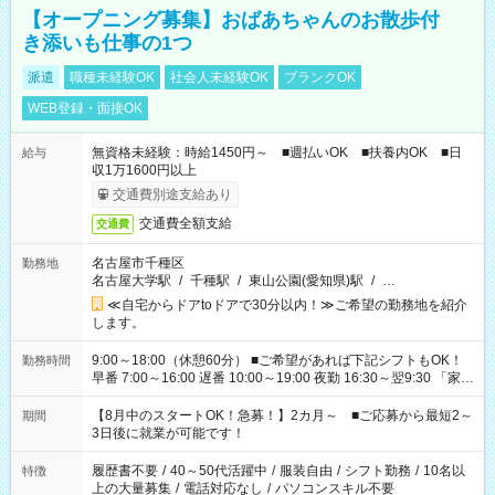
【オープニング募集】おばあちゃんのお散歩付
き添いも仕事の1つ
派遣
職種未経験OK
社会人未経験OK
ブランクOK
WEB登録・面接OK
無資格未経験：時給1450円～ ■週払いOK ■扶養内OK ■日
給与
収1万1600円以上
交通費別途支給あり
交通費全額支給
交通費
名古屋市千種区
勤務地
名古屋大学駅
/
千種駅
/
東山公園(愛知県)駅
/
…
≪自宅からドアtoドアで30分以内！≫ご希望の勤務地を紹介
します。
9:00～18:00（休憩60分） ■ご希望があれば下記シフトもOK！
勤務時間
早番 7:00～16:00 遅番 10:00～19:00 夜勤 16:30～翌9:30 「家族
と休みを合わせたい」 「余裕を持って夕飯の準備がしたい」
「できれば残業はしたくない」 など、ご希望を教えてください
【8月中のスタートOK！急募！】2カ月～ ■ご応募から最短2～
期間
ね。 ※Wワーク希望の方へ 今ご覧のお仕事で希望する勤務時間
3日後に就業が可能です！
と、もう1つのお仕事の勤務時間。 合計で週40時間を超える場
合は応募できません。
履歴書不要
/
40～50代活躍中
/
服装自由
/
シフト勤務
/
10名以
特徴
上の大量募集
/
電話対応なし
/
パソコンスキル不要