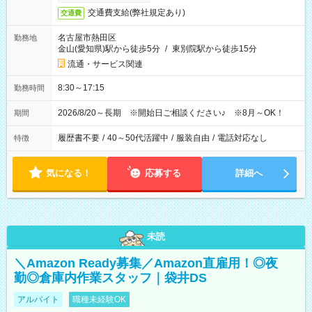
交通費支給(弊社規定あり)
交通費
名古屋市熱田区
勤務地
金山(愛知県)駅から徒歩5分
/
東別院駅から徒歩15分
流通・サービス関連
8:30～17:15
勤務時間
2026/8/20～長期 ※開始日ご相談ください♪ ※8月～OK！
期間
履歴書不要
/
40～50代活躍中
/
服装自由
/
電話対応なし
特徴
気になる！
応募する
詳細へ
未読
＼Amazon Ready募集／Amazon直雇用！◎夜
勤◎倉庫内作業スタッフ｜袋井DS
アルバイト
職種未経験OK