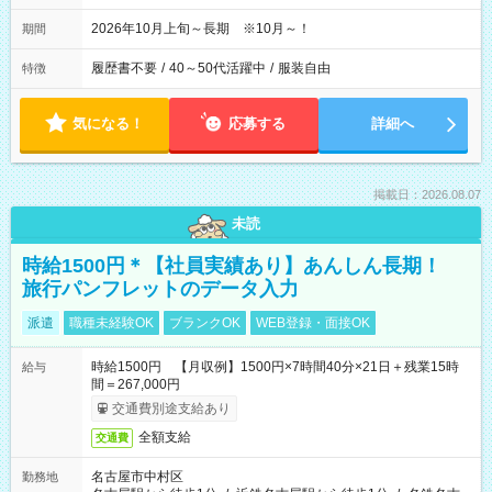
2026年10月上旬～長期 ※10月～！
期間
履歴書不要
/
40～50代活躍中
/
服装自由
特徴
気になる！
応募する
詳細へ
掲載日：2026.08.07
未読
時給1500円＊【社員実績あり】あんしん長期！
旅行パンフレットのデータ入力
派遣
職種未経験OK
ブランクOK
WEB登録・面接OK
時給1500円 【月収例】1500円×7時間40分×21日＋残業15時
給与
間＝267,000円
交通費別途支給あり
全額支給
交通費
名古屋市中村区
勤務地