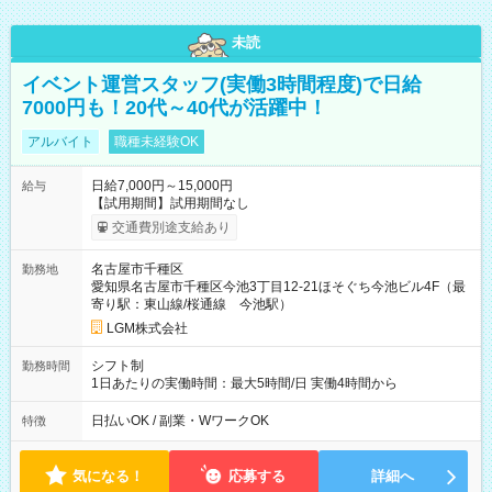
未読
イベント運営スタッフ(実働3時間程度)で日給
7000円も！20代～40代が活躍中！
アルバイト
職種未経験OK
日給7,000円～15,000円
給与
【試用期間】試用期間なし
交通費別途支給あり
名古屋市千種区
勤務地
愛知県名古屋市千種区今池3丁目12-21ほそぐち今池ビル4F（最
寄り駅：東山線/桜通線 今池駅）
LGM株式会社
シフト制
勤務時間
1日あたりの実働時間：最大5時間/日 実働4時間から
日払いOK / 副業・WワークOK
特徴
気になる！
応募する
詳細へ