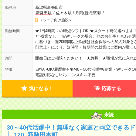
新潟県新発田市
勤務地
新発田駅
/
佐々木駅
/
月岡(新潟県)駅
/
…
＜シニア向け施設＞
★1日4時間～の時短シフトOK ★スタート時間選べます！ 7:00～16
勤務時間
ど 残業なし！ ※Wワークの場合、他のお仕事と合わせ週
に基づき、週20時間以上勤務は社会保険への加入対象と
則禁止）により、短時間・短期間の就業はご案内が難し
開始日はご相談ください！ ★急募 ★職場が気に入れ
期間
日払いOK
/
履歴書不要
/
40～50代活躍中
/
副業・WワークO
特徴
電話対応なし
/
パソコンスキル不要
気になる！
応募する
未読
30～40代活躍中！無理なく家庭と両立できる
│_120_新発田本町