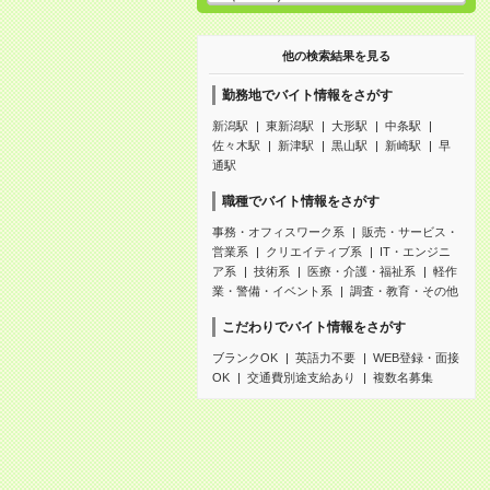
他の検索結果を見る
勤務地でバイト情報をさがす
新潟駅
東新潟駅
大形駅
中条駅
佐々木駅
新津駅
黒山駅
新崎駅
早
通駅
職種でバイト情報をさがす
事務・オフィスワーク系
販売・サービス・
営業系
クリエイティブ系
IT・エンジニ
ア系
技術系
医療・介護・福祉系
軽作
業・警備・イベント系
調査・教育・その他
こだわりでバイト情報をさがす
ブランクOK
英語力不要
WEB登録・面接
OK
交通費別途支給あり
複数名募集