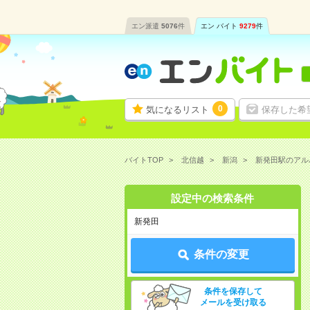
エン派遣
5076
件
エン バイト
9279
件
0
気になるリスト
保存した希
バイトTOP
北信越
新潟
新発田駅のアル
設定中の検索条件
新発田
条件の変更
条件を保存して
メールを受け取る