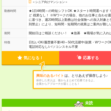
＜シニア向けマンション＞
★1日4時間～の時短シフトOK ★スタート時間選べます！ 7:00～16
勤務時間
ど 残業なし！ ※Wワークの場合、他のお仕事と合わせ週
に基づき、週20時間以上勤務は社会保険への加入対象と
則禁止）により、短時間・短期間の就業はご案内が難し
開始日はご相談ください！ ★急募 ★職場が気に入れ
期間
日払いOK
/
履歴書不要
/
40～50代活躍中
/
副業・WワークO
特徴
電話対応なし
/
パソコンスキル不要
気になる！
応募する
興味のあるバイト
は、とりあえず保存しよう♪
保存した求人は、後からまとめて応募できるよ。
企業からアプローチが届くことも！
未読