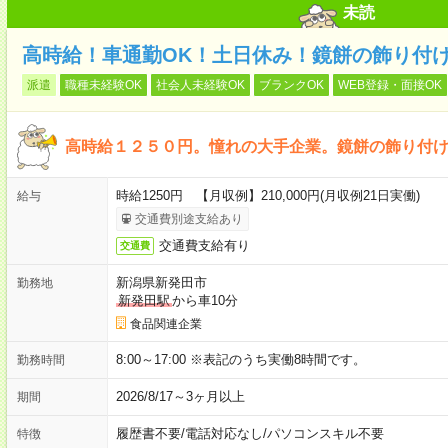
未読
高時給！車通勤OK！土日休み！鏡餅の飾り付
派遣
職種未経験OK
社会人未経験OK
ブランクOK
WEB登録・面接OK
高時給１２５０円。憧れの大手企業。鏡餅の飾り付
時給1250円 【月収例】210,000円(月収例21日実働)
給与
交通費別途支給あり
交通費支給有り
交通費
新潟県新発田市
勤務地
新発田駅
から車10分
食品関連企業
8:00～17:00 ※表記のうち実働8時間です。
勤務時間
2026/8/17～3ヶ月以上
期間
履歴書不要
/
電話対応なし
/
パソコンスキル不要
特徴