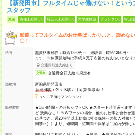
【新発田市】フルタイムじゃ働けない！という
スタッフ
派遣
職種未経験OK
社会人未経験OK
大学生歓迎
ブランクOK
WEB
派遣ってフルタイムのお仕事ばっかり…と、諦めな
〇！
無資格未経験：時給1250円～ 経験者：時給1350円
給与
ます）※稼働開始時は手続き完了次第のお支払いとなり
交通費別途支給あり
交通費全額支給※規定有
交通費
新潟県新発田市
勤務地
新発田駅
/
佐々木駅
/
月岡(新潟県)駅
/
…
＜シニア向けマンション＞
★1日4時間～の時短シフトOK ★スタート時間選べます！ 7:00～16
勤務時間
ど 残業なし！ ※Wワークの場合、他のお仕事と合わせ週
に基づき、週20時間以上勤務は社会保険への加入対象と
則禁止）により、短時間・短期間の就業はご案内が難し
開始日はご相談ください！ ★急募 ★職場が気に入れ
期間