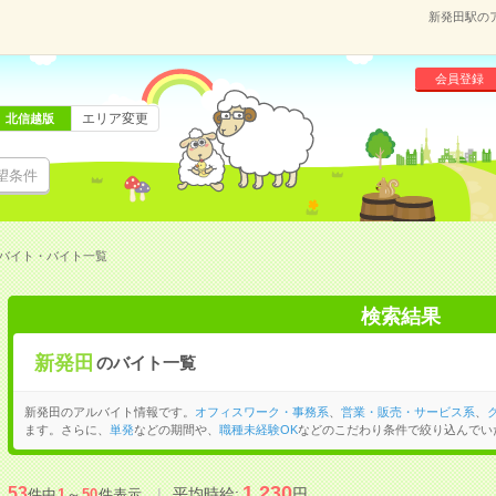
新発田駅の
会員登録
エリア変更
北信越版
望条件
バイト・バイト一覧
検索結果
新発田
のバイト一覧
新発田のアルバイト情報です。
オフィスワーク・事務系
、
営業・販売・サービス系
、
ます。さらに、
単発
などの期間や、
職種未経験OK
などのこだわり条件で絞り込んでい
1,230
53
平均時給:
円
件中
1
～
50
件表示