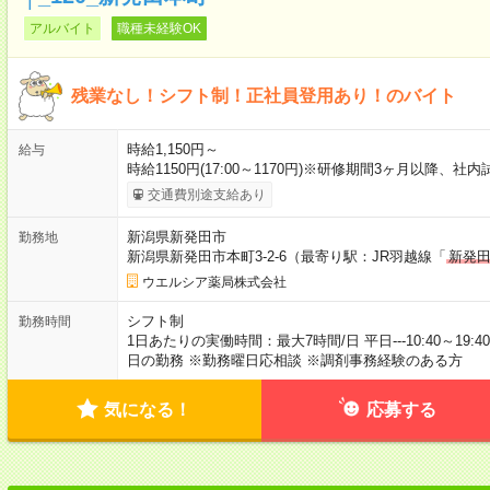
アルバイト
職種未経験OK
残業なし！シフト制！正社員登用あり！のバイト
時給1,150円～
給与
時給1150円(17:00～1170円)※研修期間3ヶ月以降、
交通費別途支給あり
新潟県新発田市
勤務地
新潟県新発田市本町3-2-6（最寄り駅：JR羽越線「
新発
ウエルシア薬局株式会社
シフト制
勤務時間
1日あたりの実働時間：最大7時間/日 平日---10:40～19:40 
日の勤務 ※勤務曜日応相談 ※調剤事務経験のある方
気になる！
応募する