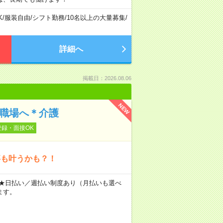
K
/
服装自由
/
シフト勤務
/
10名以上の大量募集
/
詳細へ
掲載日：2026.08.06
NEW
の職場へ＊介護
登録・面接OK
事も叶うかも？！
～ ★日払い／週払い制度あり（月払いも選べ
ます。