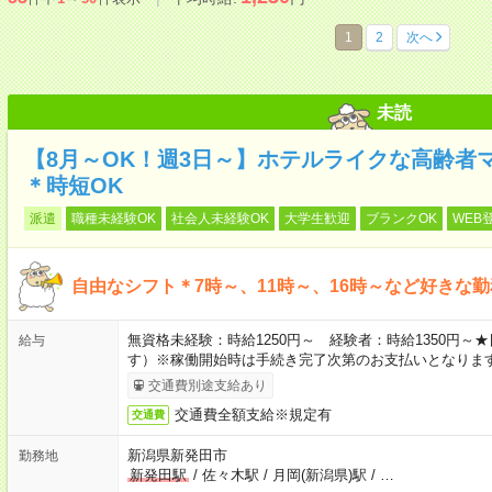
1
2
次へ
未読
【8月～OK！週3日～】ホテルライクな高齢者
＊時短OK
派遣
職種未経験OK
社会人未経験OK
大学生歓迎
ブランクOK
WEB
自由なシフト＊7時～、11時～、16時～など好きな
無資格未経験：時給1250円～ 経験者：時給1350円
給与
す）※稼働開始時は手続き完了次第のお支払いとなりま
交通費別途支給あり
交通費全額支給※規定有
交通費
新潟県新発田市
勤務地
新発田駅
/
佐々木駅
/
月岡(新潟県)駅
/
…