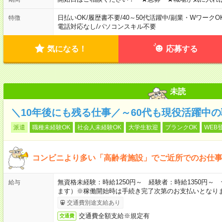
日払いOK
/
履歴書不要
/
40～50代活躍中
/
副業・WワークO
特徴
電話対応なし
/
パソコンスキル不要
気になる！
応募する
未読
＼10年後にも残る仕事／～60代も現役活躍中
派遣
職種未経験OK
社会人未経験OK
大学生歓迎
ブランクOK
WEB
コンビニより多い「高齢者施設」でご近所でのお仕
無資格未経験：時給1250円～ 経験者：時給1350円
給与
ます）※稼働開始時は手続き完了次第のお支払いとなり
交通費別途支給あり
交通費全額支給※規定有
交通費