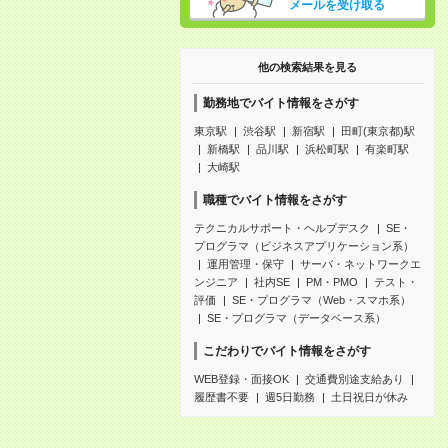
メールを受け取る
他の検索結果を見る
勤務地でバイト情報をさがす
東京駅
渋谷駅
新宿駅
田町(東京都)駅
新橋駅
品川駅
浜松町駅
有楽町駅
大崎駅
職種でバイト情報をさがす
テクニカルサポート・ヘルプデスク
SE・
プログラマ（ビジネスアプリケーション系）
運用管理・保守
サーバ・ネットワークエ
ンジニア
社内SE
PM・PMO
テスト・
評価
SE・プログラマ（Web・スマホ系）
SE・プログラマ（データベース系）
こだわりでバイト情報をさがす
WEB登録・面接OK
交通費別途支給あり
履歴書不要
週5日勤務
土日祝日が休み