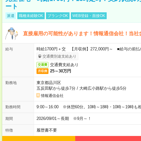
ート
派遣
職種未経験OK
ブランクOK
WEB登録・面接OK
直接雇用の可能性があります！情報通信会社！当社
時給1700円＋交 【月収例】272,000円～ ■給与の
給与
交通費別途支給あり
交通費支給あり
交通費
25～30万円
月収例
東京都品川区
勤務地
五反田駅から徒歩7分
/
大崎広小路駅から徒歩5分
情報通信会社
9:00～16:00 ※休憩60分。10時～18時・10時～19時
勤務時間
2026/09/01～長期 ※9月～！
期間
履歴書不要
特徴