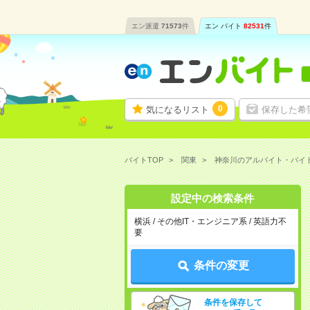
エン派遣
71573
件
エン バイト
82531
件
0
気になるリスト
保存した希
バイトTOP
関東
神奈川のアルバイト・バイ
設定中の検索条件
横浜 / その他IT・エンジニア系 / 英語力不
要
条件の変更
条件を保存して