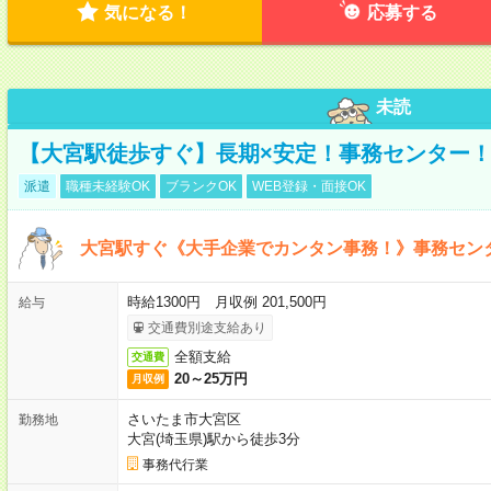
気になる！
応募する
未読
【大宮駅徒歩すぐ】長期×安定！事務センター
派遣
職種未経験OK
ブランクOK
WEB登録・面接OK
大宮駅すぐ《大手企業でカンタン事務！》事務セン
時給1300円 月収例 201,500円
給与
交通費別途支給あり
全額支給
交通費
20～25万円
月収例
さいたま市大宮区
勤務地
大宮(埼玉県)駅から徒歩3分
事務代行業