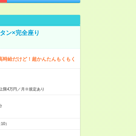
タン×完全座り
高時給だけど！超かんたんもくもく
上限4万円／月※規定あり
分
5:10）