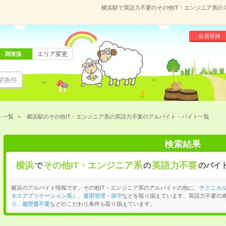
横浜駅で英語力不要のその他IT・エンジニア系の
会員登録
エリア変更
関東版
望条件
ト一覧
横浜駅のその他IT・エンジニア系の英語力不要のアルバイト・バイト一覧
検索結果
横浜
その他IT・エンジニア系
英語力不要
で
の
のバイ
横浜のアルバイト情報です。その他IT・エンジニア系のアルバイトの他に、
テクニカ
ネスアプリケーション系）
、
運用管理・保守
などを取り揃えています。英語力不要の
り
、
履歴書不要
などのこだわり条件も取り揃えています。