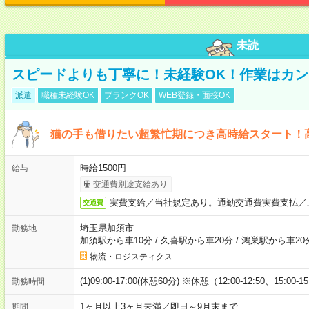
未読
スピードよりも丁寧に！未経験OK！作業はカン
派遣
職種未経験OK
ブランクOK
WEB登録・面接OK
猫の手も借りたい超繁忙期につき高時給スタート！
時給1500円
給与
交通費別途支給あり
実費支給／当社規定あり。通勤交通費実費支払／
交通費
埼玉県加須市
勤務地
加須駅から車10分
/
久喜駅から車20分
/
鴻巣駅から車20
物流・ロジスティクス
(1)09:00-17:00(休憩60分) ※休憩（12:00-12:50、15:00-1
勤務時間
1ヶ月以上3ヶ月未満／即日～9月末まで
期間