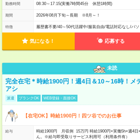
08:30～17:15(実働7時間45分 休憩1時間)
勤務時間
2026年08月下旬～長期 ※8月～！
期間
履歴書不要
/
40～50代活躍中
/
服装自由
/
電話対応なし
/
パソ
特徴
気になる！
応募する
未読
完全在宅＊時給1900円！週4日＆10～16時！
アシ
派遣
ブランクOK
WEB登録・面接OK
【在宅OK】時給1900円！四ツ谷でのお仕事
時給1900円 月収例 15万円 時給1900円×実働5h×
給与
ん。※給与即受取りサービス利用可（利用条件有）