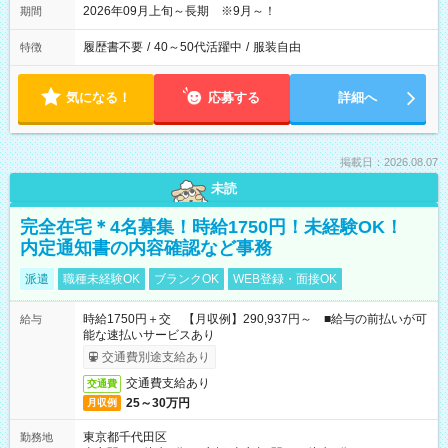
2026年09月上旬～長期 ※9月～！
期間
履歴書不要
/
40～50代活躍中
/
服装自由
特徴
気になる！
応募する
詳細へ
掲載日：2026.08.07
未読
完全在宅＊4名募集！時給1750円！未経験OK！
内定通知書の内容確認など事務
派遣
職種未経験OK
ブランクOK
WEB登録・面接OK
時給1750円＋交 【月収例】290,937円～ ■給与の前払いが可
給与
能な速払いサービスあり
交通費別途支給あり
交通費支給あり
交通費
25～30万円
月収例
東京都千代田区
勤務地