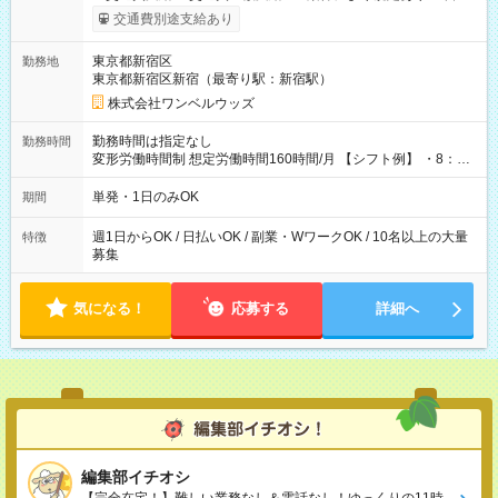
いOK！（規定あり） ┗働いたその日に現金GET♪ お仕事後はコ
交通費別途支給あり
ンビニATMから 日払い分を引き落とせます！ 【試用期間】試
用期間なし
東京都新宿区
勤務地
東京都新宿区新宿（最寄り駅：新宿駅）
株式会社ワンベルウッズ
勤務時間は指定なし
勤務時間
変形労働時間制 想定労働時間160時間/月 【シフト例】 ・8：00
～21：00
単発・1日のみOK
期間
週1日からOK / 日払いOK / 副業・WワークOK / 10名以上の大量
特徴
募集
気になる！
応募する
詳細へ
編集部イチオシ