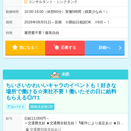
コンサルタント・シンクタンク
10:00-16:00（休憩60分）実働5時間（残業少なめ！）
勤務時間
2026年09月01日～長期 ※開始日相談OK ※9月～！
期間
履歴書不要
/
服装自由
特徴
気になる！
応募する
詳細へ
未読
ちいさいかわいいキャラのイベントも！好きな
場所で働ける☆来社不要！働いたその日に給料
もらえる◎/T1
アルバイト
職種未経験OK
日給13,000円～
給与
＋交通費支給 ★交通費全額支給！ ┗案件により規定あり ★日払
いOK！（規定あり） ┗働いたその日に現金GET♪ お仕事後はコ
交通費別途支給あり