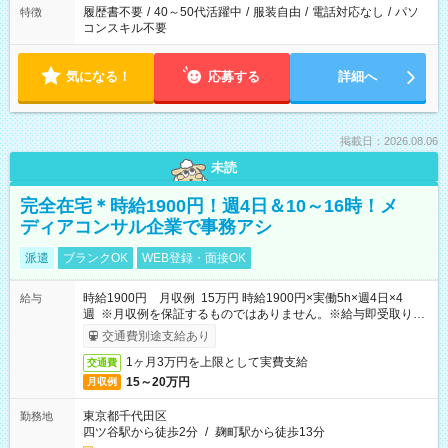
履歴書不要
/
40～50代活躍中
/
服装自由
/
電話対応なし
/
パソ
特徴
コンスキル不要
気になる！
応募する
詳細へ
掲載日：2026.08.06
未読
完全在宅＊時給1900円！週4日＆10～16時！メ
ディアコンサル企業で事務アシ
派遣
ブランクOK
WEB登録・面接OK
時給1900円 月収例 15万円 時給1900円×実働5h×週4日×4
給与
週 ※月収例を保証するものではありません。※給与即受取りサ
ービス利用可（利用条件有）
交通費別途支給あり
1ヶ月3万円を上限として実費支給
交通費
15～20万円
月収例
東京都千代田区
勤務地
四ツ谷駅から徒歩2分
/
麹町駅から徒歩13分