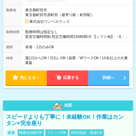
ンビニATMから 日払い分を引き落とせます！ 【試用期間】試
用期間なし
東京都町田市
勤務地
東京都町田市原町田（最寄り駅：町田駅）
株式会社ワンベルウッズ
勤務時間は指定なし
勤務時間
変形労働時間制 想定労働時間160時間/月 【シフト例】 ・8：00
～21：00
単発・1日のみOK
期間
週1日からOK / 日払いOK / 副業・WワークOK / 10名以上の大量
特徴
募集
気になる！
応募する
詳細へ
未読
スピードよりも丁寧に！未経験OK！作業はカン
タン×完全座り
派遣
職種未経験OK
ブランクOK
WEB登録・面接OK