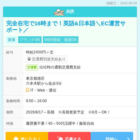
掲載日：2026.08.09
未読
完全在宅で16時まで！英語&日本語＼EC運営サ
ポート／
派遣
ブランクOK
WEB登録・面接OK
時給2450円＋交
給与
交通費別途支給あり
出社時の通勤交通費支給
交通費
東京都港区
勤務地
六本木駅から徒歩3分
IT・Web・通信
9:00～16:00
勤務時間
2026/8/17～長期 ※長期更新予定 ※8月～OK！
期間
履歴書不要
/
40～50代活躍中
/
服装自由
特徴
気になる！
応募する
詳細へ