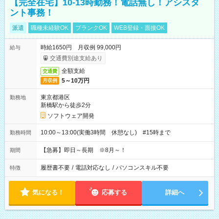
【完全在宅】10-13時勤務！電話無し！アシスタ
ント事務！
派遣
職種未経験OK
ブランクOK
WEB登録・面接OK
時給1650円 月収例 99,000円
給与
交通費別途支給あり
全額支給
交通費
5～10万円
月収例
東京都港区
勤務地
新橋駅から徒歩2分
ソフトウェア開発
10:00～13:00(実働3時間 休憩なし) #15時まで
勤務時間
【急募】即日～長期 ※8月～！
期間
履歴書不要
/
電話対応なし
/
パソコンスキル不要
特徴
気になる！
応募する
詳細へ