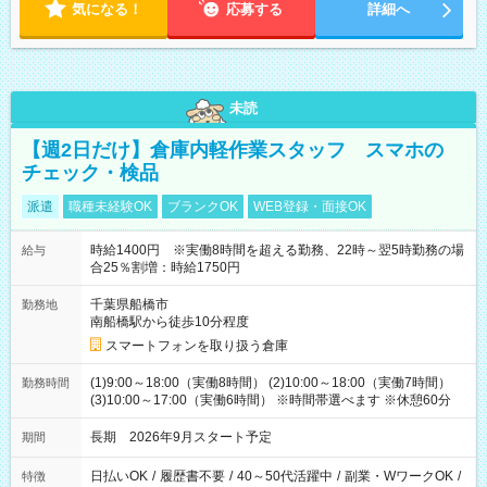
気になる！
応募する
詳細へ
未読
【週2日だけ】倉庫内軽作業スタッフ スマホの
チェック・検品
派遣
職種未経験OK
ブランクOK
WEB登録・面接OK
時給1400円 ※実働8時間を超える勤務、22時～翌5時勤務の場
給与
合25％割増：時給1750円
千葉県船橋市
勤務地
南船橋駅から徒歩10分程度
スマートフォンを取り扱う倉庫
(1)9:00～18:00（実働8時間） (2)10:00～18:00（実働7時間）
勤務時間
(3)10:00～17:00（実働6時間） ※時間帯選べます ※休憩60分
長期 2026年9月スタート予定
期間
日払いOK
/
履歴書不要
/
40～50代活躍中
/
副業・WワークOK
/
特徴