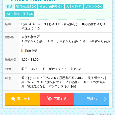
派遣
職種未経験OK
社会人未経験OK
大学生歓迎
ブランクOK
WEB登録・面接OK
時給1414円～ ▼日払いOK（規定あり） ■初勤務手当あり
給与
※規定による
東京都新宿区
勤務地
新宿駅から徒歩
/
新宿三丁目駅から徒歩
/
高田馬場駅から徒歩
/
…
物流企業
9:00～18:00
勤務時間
即日～OK！ 1日～働けます＾＾（規定あり）
期間
週1日からOK
/
日払いOK
/
履歴書不要
/
40～50代活躍中
/
副
特徴
業・WワークOK
/
服装自由
/
シフト勤務
/
10名以上の大量募
集
/
電話対応なし
/
パソコンスキル不要
気になる！
応募する
詳細へ