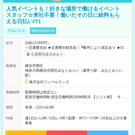
人気イベントも！好きな場所で働けるイベント
スタッフ☆来社不要！働いたその日に給料もら
える日払い/T1
アルバイト
職種未経験OK
日給13,000円～
給与
＋交通費支給 ★交通費全額支給！ ┗案件により規定あり ★日払
いOK！（規定あり） ┗働いたその日に現金GET♪ お仕事後はコ
交通費別途支給あり
ンビニATMから 日払い分を引き落とせます！ 【試用期間】試
用期間なし
横浜市西区
勤務地
神奈川県横浜市西区みなとみらい（最寄り駅：みなとみらい
駅）
株式会社ワンベルウッズ
勤務時間は指定なし
勤務時間
変形労働時間制 想定労働時間160時間/月 【シフト例】 ・8：00
～21：00
単発・1日のみOK
期間
週1日からOK / 日払いOK / 副業・WワークOK / 10名以上の大量
特徴
募集