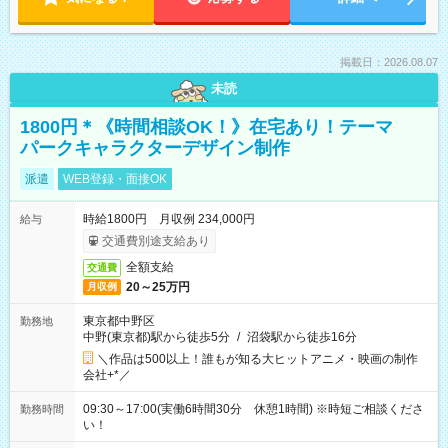
掲載日：2026.08.07
未読
1800円＊《時間相談OK！》在宅あり！テーマ
パークキャラクターデザイン制作
派遣
WEB登録・面接OK
時給1800円 月収例 234,000円
給与
交通費別途支給あり
全額支給
交通費
20～25万円
月収例
東京都中野区
勤務地
中野(東京都)駅から徒歩5分
/
沼袋駅から徒歩16分
＼作品は500以上！誰もが知る大ヒットアニメ・映画の制作
会社+*／
09:30～17:00(実働6時間30分 休憩1時間) ※時短ご相談くださ
勤務時間
い！