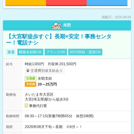
掲載日：2026.08.06
未読
【大宮駅徒歩すぐ】長期×安定！事務センタ
ー！電話ナシ
派遣
職種未経験OK
ブランクOK
WEB登録・面接OK
時給1300円 月収例 201,500円
給与
交通費別途支給あり
全額支給
交通費
20～25万円
月収例
さいたま市大宮区
勤務地
大宮(埼玉県)駅から徒歩3分
事務代行業
08:30～17:15(実働7時間45分 休憩1時間)
勤務時間
2026年08月下旬～長期 ※8月～！
期間