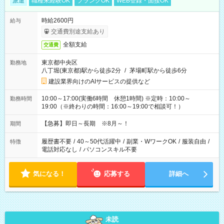
派遣
職種未経験OK
ブランクOK
WEB登録・面接OK
時給2600円
給与
交通費別途支給あり
全額支給
交通費
東京都中央区
勤務地
八丁堀(東京都)駅から徒歩2分
/
茅場町駅から徒歩6分
建設業界向けのAIサービスの提供など
10:00～17:00(実働6時間 休憩1時間) ※定時：10:00～
勤務時間
19:00（※終わりの時間：16:00～19:00で相談可！）
【急募】即日～長期 ※8月～！
期間
履歴書不要
/
40～50代活躍中
/
副業・WワークOK
/
服装自由
/
特徴
電話対応なし
/
パソコンスキル不要
気になる！
応募する
詳細へ
未読