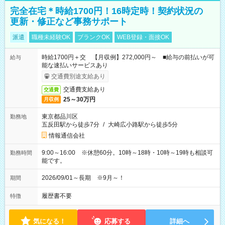
完全在宅＊時給1700円！16時定時！契約状況の
更新・修正など事務サポート
派遣
職種未経験OK
ブランクOK
WEB登録・面接OK
時給1700円＋交 【月収例】272,000円～ ■給与の前払いが可
給与
能な速払いサービスあり
交通費別途支給あり
交通費支給あり
交通費
25～30万円
月収例
東京都品川区
勤務地
五反田駅から徒歩7分
/
大崎広小路駅から徒歩5分
情報通信会社
9:00～16:00 ※休憩60分。10時～18時・10時～19時も相談可
勤務時間
能です。
2026/09/01～長期 ※9月～！
期間
履歴書不要
特徴
気になる！
応募する
詳細へ