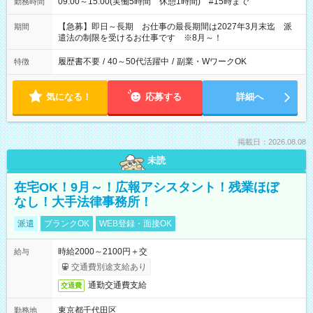
09:00～15:00(実働5時間 休憩1時間) #15時まで
勤務時間
【急募】即日～長期 お仕事の最長期間は2027年3月末迄 派
期間
遣法の制限を受けるお仕事です ※8月～！
履歴書不要
/
40～50代活躍中
/
副業・WワークOK
特徴
気になる！
応募する
詳細へ
掲載日：2026.08.08
未読
在宅OK！9月～！広報アシスタント！残業ほぼ
なし！大手法律事務所！
派遣
ブランクOK
WEB登録・面接OK
時給2000～2100円＋交
給与
交通費別途支給あり
通勤交通費支給
交通費
東京都千代田区
勤務地