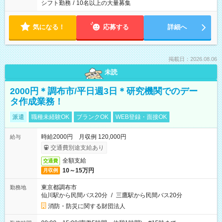
シフト勤務
/
10名以上の大量募集
気になる！
応募する
詳細へ
掲載日：2026.08.06
未読
2000円＊調布市/平日週3日＊研究機関でのデー
タ作成業務！
派遣
職種未経験OK
ブランクOK
WEB登録・面接OK
時給2000円 月収例 120,000円
給与
交通費別途支給あり
全額支給
交通費
10～15万円
月収例
東京都調布市
勤務地
仙川駅から民間バス20分
/
三鷹駅から民間バス20分
消防・防災に関する財団法人