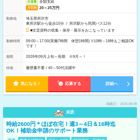
全額支給
交通費
20～25万円
月収例
埼玉県所沢市
勤務地
東所沢駅から徒歩10分
/
所沢駅から民間バス12分
■文芸資料の収集・保存・展示をおこなっています
09:00～17:00(実働7時間 休憩1時間) ※10時～18時もご相談OK
勤務時間
です！
2026年09月上旬～長期 ※9月～！
期間
履歴書不要
/
40～50代活躍中
特徴
気になる！
応募する
詳細へ
掲載日：2026.08.08
未読
時給2600円＊ほぼ在宅！週3～4日＆16時迄
OK！補助金申請のサポート業務