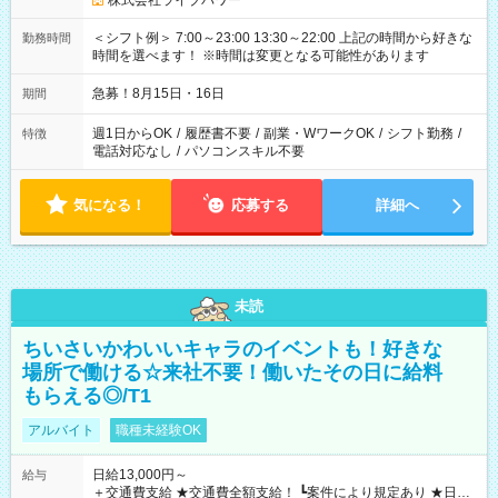
株式会社ライブパワー
＜シフト例＞ 7:00～23:00 13:30～22:00 上記の時間から好きな
勤務時間
時間を選べます！ ※時間は変更となる可能性があります
急募！8月15日・16日
期間
週1日からOK
/
履歴書不要
/
副業・WワークOK
/
シフト勤務
/
特徴
電話対応なし
/
パソコンスキル不要
気になる！
応募する
詳細へ
未読
ちいさいかわいいキャラのイベントも！好きな
場所で働ける☆来社不要！働いたその日に給料
もらえる◎/T1
アルバイト
職種未経験OK
日給13,000円～
給与
＋交通費支給 ★交通費全額支給！ ┗案件により規定あり ★日払