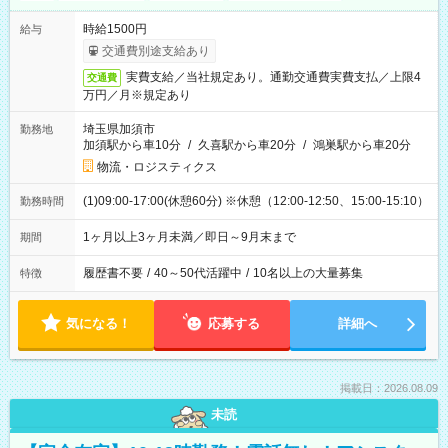
時給1500円
給与
交通費別途支給あり
実費支給／当社規定あり。通勤交通費実費支払／上限4
交通費
万円／月※規定あり
埼玉県加須市
勤務地
加須駅から車10分
/
久喜駅から車20分
/
鴻巣駅から車20分
物流・ロジスティクス
(1)09:00-17:00(休憩60分) ※休憩（12:00-12:50、15:00-15:10）
勤務時間
1ヶ月以上3ヶ月未満／即日～9月末まで
期間
履歴書不要
/
40～50代活躍中
/
10名以上の大量募集
特徴
気になる！
応募する
詳細へ
掲載日：2026.08.09
未読