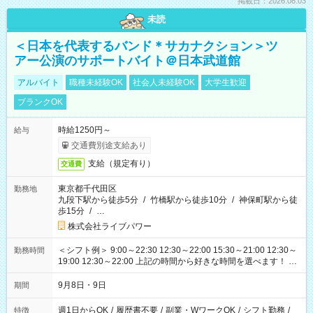
掲載日：2026.08.03
未読
＜日本を代表するバンド＊サカナクション＞ツ
アー公演のサポートバイト＠日本武道館
アルバイト
職種未経験OK
社会人未経験OK
大学生歓迎
ブランクOK
時給1250円～
給与
交通費別途支給あり
支給（規定有り）
交通費
東京都千代田区
勤務地
九段下駅から徒歩5分
/
竹橋駅から徒歩10分
/
神保町駅から徒
歩15分
/
…
株式会社ライブパワー
＜シフト例＞ 9:00～22:30 12:30～22:00 15:30～21:00 12:30～
勤務時間
19:00 12:30～22:00 上記の時間から好きな時間を選べます！ ※
時間は変更となる可能性があります
9月8日・9日
期間
週1日からOK
/
履歴書不要
/
副業・WワークOK
/
シフト勤務
/
特徴