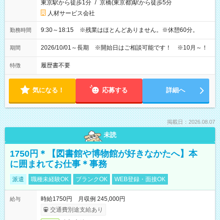
東京駅から徒歩1分
/
京橋(東京都)駅から徒歩5分
人材サービス会社
9:30～18:15 ※残業はほとんどありません。※休憩60分。
勤務時間
2026/10/01～長期 ※開始日はご相談可能です！ ※10月～！
期間
履歴書不要
特徴
気になる！
応募する
詳細へ
掲載日：2026.08.07
未読
1750円＊【図書館や博物館が好きなかたへ】本
に囲まれてお仕事＊事務
派遣
職種未経験OK
ブランクOK
WEB登録・面接OK
時給1750円 月収例 245,000円
給与
交通費別途支給あり