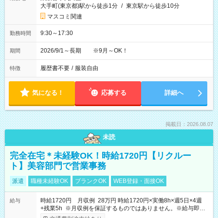
大手町(東京都)駅から徒歩1分
/
東京駅から徒歩10分
マスコミ関連
9:30～17:30
勤務時間
2026/9/1～長期 ※9月～OK！
期間
履歴書不要
/
服装自由
特徴
気になる！
応募する
詳細へ
掲載日：2026.08.07
未読
完全在宅＊未経験OK！時給1720円【リクルー
ト】美容部門で営業事務
派遣
職種未経験OK
ブランクOK
WEB登録・面接OK
時給1720円 月収例 28万円 時給1720円×実働8h×週5日×4週
給与
+残業5h ※月収例を保証するものではありません。※給与即受
取りサービス利用可（利用条件有）