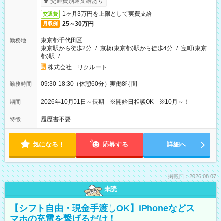
交通費別途支給あり
1ヶ月3万円を上限として実費支給
交通費
25～30万円
月収例
東京都千代田区
勤務地
東京駅から徒歩2分
/
京橋(東京都)駅から徒歩4分
/
宝町(東京
都)駅
/
…
株式会社 リクルート
09:30-18:30（休憩60分）実働8時間
勤務時間
2026年10月01日～長期 ※開始日相談OK ※10月～！
期間
履歴書不要
特徴
気になる！
応募する
詳細へ
掲載日：2026.08.07
未読
【シフト自由・現金手渡しOK】iPhoneなどス
マホの充電を繋げるだけ！