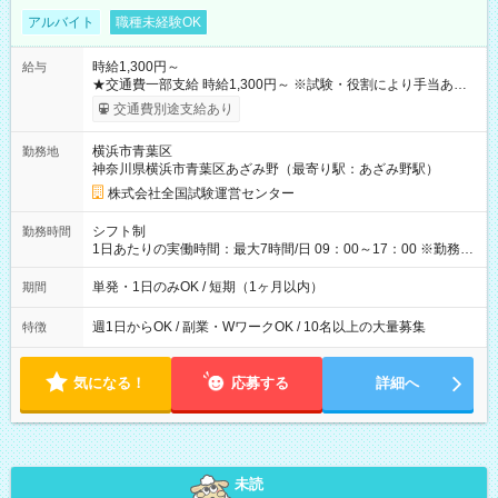
アルバイト
職種未経験OK
時給1,300円～
給与
★交通費一部支給 時給1,300円～ ※試験・役割により手当あり
※勤務回数により昇給あり 【即給（前払い）オプションあ
交通費別途支給あり
り！】 希望される場合、勤務から1週間ほどで給与の一部を受け
取れます。 ※手数料418円がかかります。 【過去試験日の収入
横浜市青葉区
勤務地
例】 ・河合塾模擬試験 8:30～17:30（休憩1時間） 時給1,300円
神奈川県横浜市青葉区あざみ野（最寄り駅：あざみ野駅）
×8時間＝日収10,400円＋交通費 ※当日の役割により時給＋100
円の場合あり ・国家試験 7:00～13:30（休憩なし） 時給1,300
株式会社全国試験運営センター
円（役割手当＋100円）×6時間＝日収8,400円＋交通費 【試用期
間】試用期間なし
シフト制
勤務時間
1日あたりの実働時間：最大7時間/日 09：00～17：00 ※勤務時
間は 試験により異なります。
単発・1日のみOK / 短期（1ヶ月以内）
期間
週1日からOK / 副業・WワークOK / 10名以上の大量募集
特徴
気になる！
応募する
詳細へ
未読