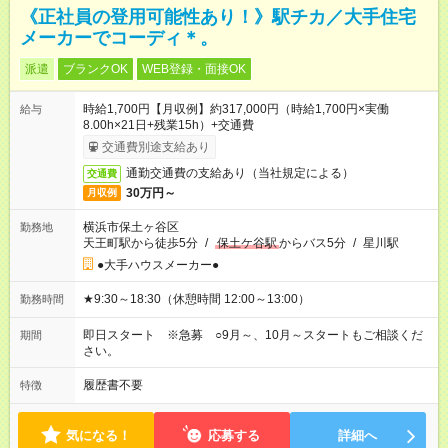
《正社員の登用可能性あり！》駅チカ／大手住宅
メーカーでコーディ＊。
派遣
ブランクOK
WEB登録・面接OK
時給1,700円【月収例】約317,000円（時給1,700円×実働
給与
8.00h×21日+残業15h）+交通費
交通費別途支給あり
通勤交通費の支給あり（当社規定による）
交通費
30万円～
月収例
横浜市保土ヶ谷区
勤務地
天王町駅から徒歩5分
/
保土ケ谷駅
からバス5分
/
星川駅
●大手ハウスメーカー●
★9:30～18:30（休憩時間 12:00～13:00）
勤務時間
即日スタート ※急募 ○9月～、10月～スタートもご相談くだ
期間
さい。
履歴書不要
特徴
気になる！
応募する
詳細へ