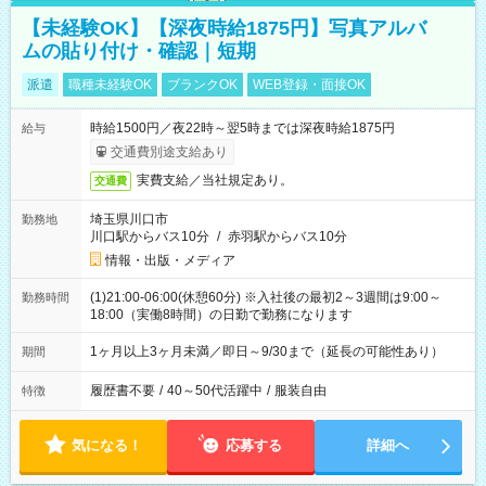
【未経験OK】【深夜時給1875円】写真アルバ
ムの貼り付け・確認｜短期
派遣
職種未経験OK
ブランクOK
WEB登録・面接OK
時給1500円／夜22時～翌5時までは深夜時給1875円
給与
交通費別途支給あり
実費支給／当社規定あり。
交通費
埼玉県川口市
勤務地
川口駅からバス10分
/
赤羽駅からバス10分
情報・出版・メディア
(1)21:00-06:00(休憩60分) ※入社後の最初2～3週間は9:00～
勤務時間
18:00（実働8時間）の日勤で勤務になります
1ヶ月以上3ヶ月未満／即日～9/30まで（延長の可能性あり）
期間
履歴書不要
/
40～50代活躍中
/
服装自由
特徴
気になる！
応募する
詳細へ