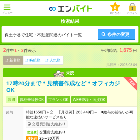
0
メニュー
気になる！
ログイン
検索結果
条件の変更
保土ケ谷で住宅・不動産関連のバイト一覧
2
1,675
件中
1
～
2
件表示
平均時給:
円
新着順
時給順
人気順
掲載日：2026.08.04
未読
NEW
17時20分まで＊見積書作成など＊オフィカジ
OK
派遣
職種未経験OK
ブランクOK
WEB登録・面接OK
時給1650円＋交 【月収例】263,449円～ ■給与の前払いが可
給与
能な速払いサービスあり
交通費別途支給あり
交通費支給あり
交通費
25～30万円
月収例