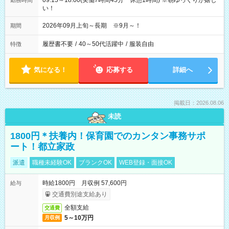
09:15～18:00(実働7時間45分 休憩1時間) ※朝ゆっくりが嬉し
勤務時間
い！
2026年09月上旬～長期 ※9月～！
期間
履歴書不要
/
40～50代活躍中
/
服装自由
特徴
気になる！
応募する
詳細へ
掲載日：2026.08.06
未読
1800円＊扶養内！保育園でのカンタン事務サポ
ート！都立家政
派遣
職種未経験OK
ブランクOK
WEB登録・面接OK
時給1800円 月収例 57,600円
給与
交通費別途支給あり
全額支給
交通費
5～10万円
月収例