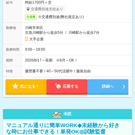
時給1700円＋交
給与
交通費別途支給あり
※交通費別途(弊社規定あり)
交通費
川崎市幸区
勤務地
京急川崎駅から徒歩5分
/
川崎駅から徒歩7分
大手企業
9:00～18:00
勤務時間
2026/8/17～長期 ※8月～OK！
期間
履歴書不要
/
40～50代活躍中
/
服装自由
特徴
気になる！
応募する
詳細へ
未読
マニュアル通りに簡単WORK◆未経験から好き
な時にお仕事できる！単発OK◎試験監督