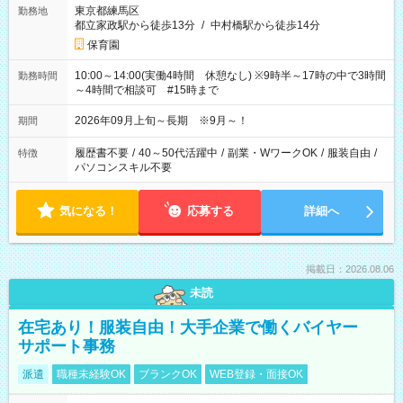
東京都練馬区
勤務地
都立家政駅から徒歩13分
/
中村橋駅から徒歩14分
保育園
10:00～14:00(実働4時間 休憩なし) ※9時半～17時の中で3時間
勤務時間
～4時間で相談可 #15時まで
2026年09月上旬～長期 ※9月～！
期間
履歴書不要
/
40～50代活躍中
/
副業・WワークOK
/
服装自由
/
特徴
パソコンスキル不要
気になる！
応募する
詳細へ
掲載日：2026.08.06
未読
在宅あり！服装自由！大手企業で働くバイヤー
サポート事務
派遣
職種未経験OK
ブランクOK
WEB登録・面接OK