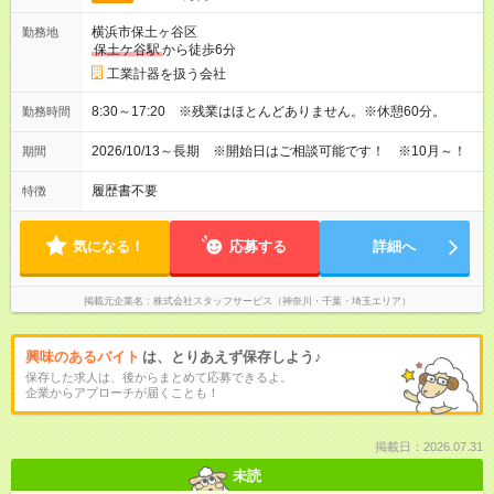
横浜市保土ヶ谷区
勤務地
保土ケ谷駅
から徒歩6分
工業計器を扱う会社
8:30～17:20 ※残業はほとんどありません。※休憩60分。
勤務時間
2026/10/13～長期 ※開始日はご相談可能です！ ※10月～！
期間
履歴書不要
特徴
気になる！
応募する
詳細へ
掲載元企業名
株式会社スタッフサービス（神奈川・千葉・埼玉エリア）
興味のあるバイト
は、とりあえず保存しよう♪
保存した求人は、後からまとめて応募できるよ。
企業からアプローチが届くことも！
掲載日：2026.07.31
未読