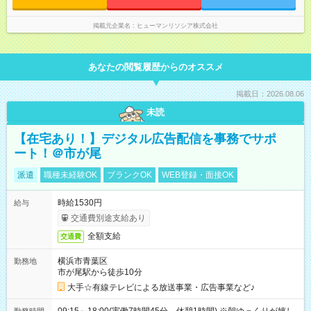
掲載元企業名
ヒューマンリソシア株式会社
あなたの閲覧履歴からのオススメ
掲載日：2026.08.06
未読
【在宅あり！】デジタル広告配信を事務でサポ
ート！＠市が尾
派遣
職種未経験OK
ブランクOK
WEB登録・面接OK
時給1530円
給与
交通費別途支給あり
全額支給
交通費
横浜市青葉区
勤務地
市が尾駅から徒歩10分
大手☆有線テレビによる放送事業・広告事業など♪