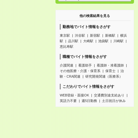
他の検索結果を見る
勤務地でバイト情報をさがす
東京駅
渋谷駅
新宿駅
新橋駅
横浜
駅
品川駅
大崎駅
池袋駅
川崎駅
恵比寿駅
職種でバイト情報をさがす
介護関連
看護助手
看護師・准看護師
その他医療・介護・保育系
保育士
治
験・CRA関連
研究開発関連（医療系）
こだわりでバイト情報をさがす
WEB登録・面接OK
交通費別途支給あり
英語力不要
週5日勤務
土日祝日が休み