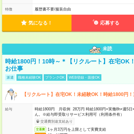
履歴書不要
/
服装自由
特徴
気になる！
応募する
未読
時給1800円！10時～＊【リクルート】在宅O
お仕事
派遣
職種未経験OK
ブランクOK
WEB登録・面接OK
【リクルート】在宅OK！未経験OK！時給1800円
時給1800円 月収例 28万円 時給1800円×実働8h×
給与
ん。※給与即受取りサービス利用可（利用条件有）
交通費別途支給あり
1ヶ月3万円を上限として実費支給
交通費