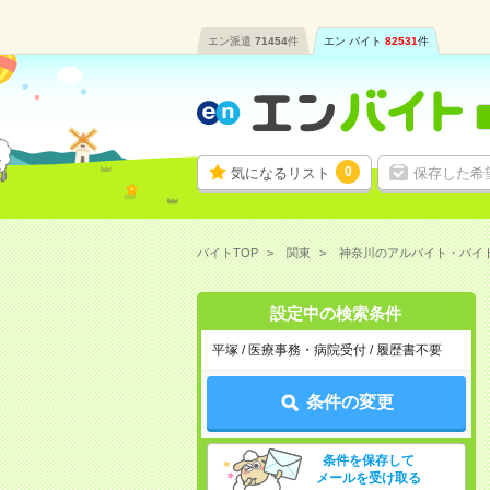
エン派遣
71454
件
エン バイト
82531
件
0
気になるリスト
保存した希
バイトTOP
関東
神奈川のアルバイト・バイ
設定中の検索条件
平塚 / 医療事務・病院受付 / 履歴書不要
条件の変更
条件を保存して
メールを受け取る