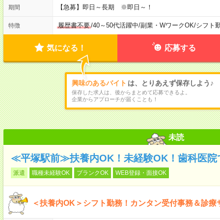
【急募】即日～長期 ※即日～！
期間
履歴書不要
/
40～50代活躍中
/
副業・WワークOK
/
シフト
特徴
気になる！
応募する
興味のあるバイト
は、とりあえず保存しよう♪
保存した求人は、後からまとめて応募できるよ。
企業からアプローチが届くことも！
未読
≪平塚駅前≫扶養内OK！未経験OK！歯科医院
派遣
職種未経験OK
ブランクOK
WEB登録・面接OK
＜扶養内OK＞シフト勤務！カンタン受付事務＆診療