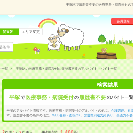
平塚駅で履歴書不要の医療事務・病院受付の
会員登録
エリア変更
関東版
望条件
ト一覧
平塚駅の医療事務・病院受付の履歴書不要のアルバイト・バイト一覧
検索結果
平塚
医療事務・病院受付
履歴書不要
で
の
のバイト一
平塚のアルバイト情報です。医療事務・病院受付のアルバイトの他に、
介護関連
、
看
す。履歴書不要の条件の他に、
WEB登録・面接OK
、
交通費別途支給あり
、
英語力不要
1,400
2
平均時給:
円
件中
1
～
2
件表示