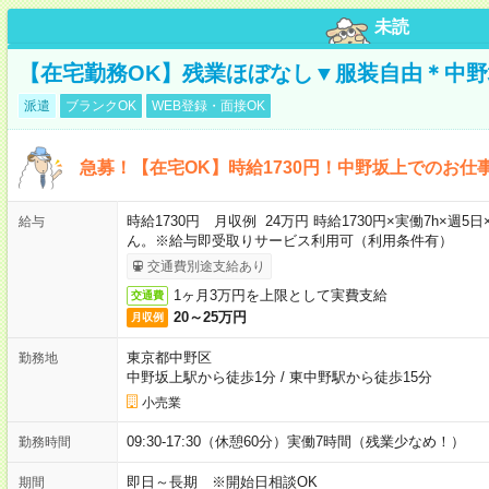
未読
【在宅勤務OK】残業ほぼなし▼服装自由＊中
派遣
ブランクOK
WEB登録・面接OK
急募！【在宅OK】時給1730円！中野坂上でのお仕
時給1730円 月収例 24万円 時給1730円×実働7h×
給与
ん。※給与即受取りサービス利用可（利用条件有）
交通費別途支給あり
1ヶ月3万円を上限として実費支給
交通費
20～25万円
月収例
東京都中野区
勤務地
中野坂上駅から徒歩1分
/
東中野駅から徒歩15分
小売業
09:30-17:30（休憩60分）実働7時間（残業少なめ！）
勤務時間
即日～長期 ※開始日相談OK
期間