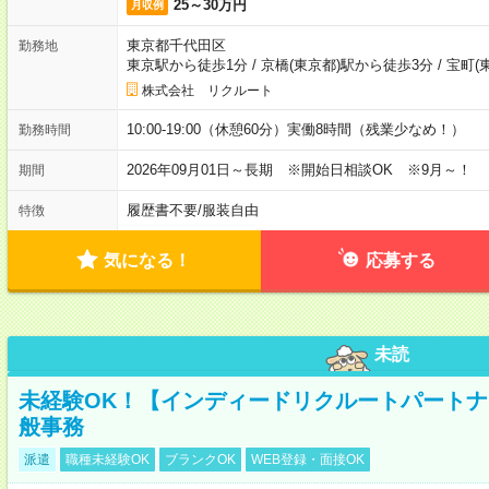
25～30万円
月収例
東京都千代田区
勤務地
東京駅から徒歩1分
/
京橋(東京都)駅から徒歩3分
/
宝町(
株式会社 リクルート
10:00-19:00（休憩60分）実働8時間（残業少なめ！）
勤務時間
2026年09月01日～長期 ※開始日相談OK ※9月～！
期間
履歴書不要
/
服装自由
特徴
気になる！
応募する
未読
未経験OK！【インディードリクルートパートナ
般事務
派遣
職種未経験OK
ブランクOK
WEB登録・面接OK