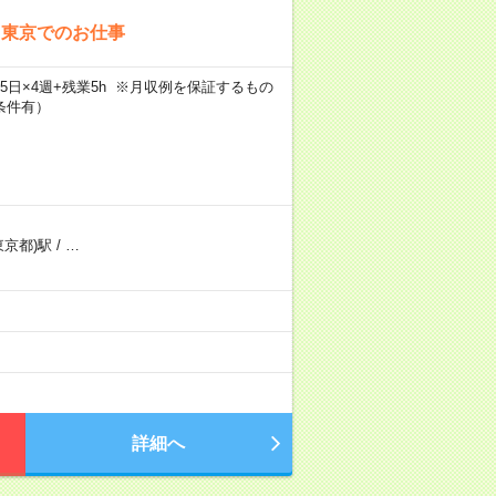
！東京でのお仕事
×週5日×4週+残業5h ※月収例を保証するもの
条件有）
東京都)駅
/
…
）
詳細へ