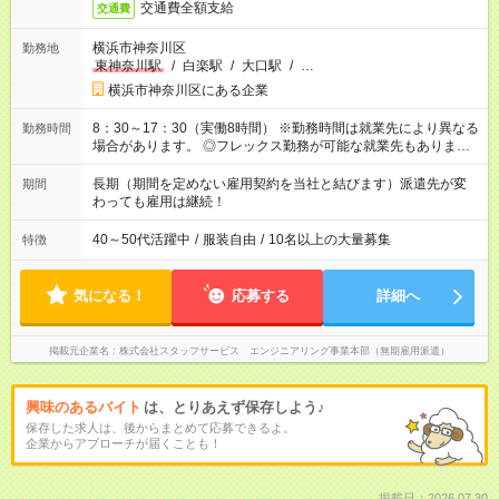
交通費全額支給
交通費
横浜市神奈川区
勤務地
東神奈川駅
/
白楽駅
/
大口駅
/
…
横浜市神奈川区にある企業
8：30～17：30（実働8時間） ※勤務時間は就業先により異なる
勤務時間
場合があります。 ◎フレックス勤務が可能な就業先もありま
す。 ◎今よりもさらに働きやすい環境をつくるべく、 働き方
改革に全社をあげて取り組んでいます。
長期（期間を定めない雇用契約を当社と結びます）派遣先が変
期間
わっても雇用は継続！
40～50代活躍中
/
服装自由
/
10名以上の大量募集
特徴
気になる！
応募する
詳細へ
掲載元企業名
株式会社スタッフサービス エンジニアリング事業本部（無期雇用派遣）
興味のあるバイト
は、とりあえず保存しよう♪
保存した求人は、後からまとめて応募できるよ。
企業からアプローチが届くことも！
掲載日：2026.07.30