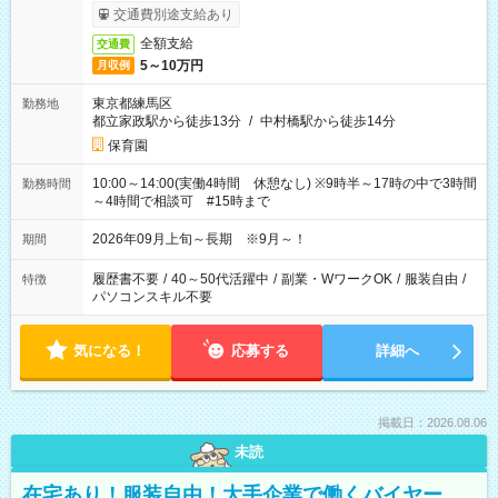
交通費別途支給あり
全額支給
交通費
5～10万円
月収例
東京都練馬区
勤務地
都立家政駅から徒歩13分
/
中村橋駅から徒歩14分
保育園
10:00～14:00(実働4時間 休憩なし) ※9時半～17時の中で3時間
勤務時間
～4時間で相談可 #15時まで
2026年09月上旬～長期 ※9月～！
期間
履歴書不要
/
40～50代活躍中
/
副業・WワークOK
/
服装自由
/
特徴
パソコンスキル不要
気になる！
応募する
詳細へ
掲載日：2026.08.06
未読
在宅あり！服装自由！大手企業で働くバイヤー