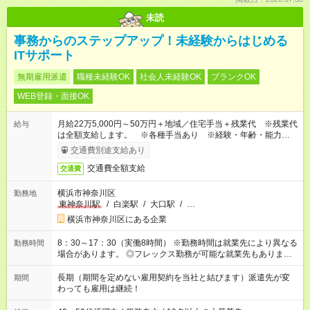
未読
事務からのステップアップ！未経験からはじめる
ITサポート
無期雇用派遣
職種未経験OK
社会人未経験OK
ブランクOK
WEB登録・面接OK
月給22万5,000円～50万円＋地域／住宅手当＋残業代 ※残業代
給与
は全額支給します。 ※各種手当あり ※経験・年齢・能力等を
考慮して加給・優遇します。
交通費別途支給あり
交通費全額支給
交通費
横浜市神奈川区
勤務地
東神奈川駅
/
白楽駅
/
大口駅
/
…
横浜市神奈川区にある企業
8：30～17：30（実働8時間） ※勤務時間は就業先により異なる
勤務時間
場合があります。 ◎フレックス勤務が可能な就業先もありま
す。 ◎今よりもさらに働きやすい環境をつくるべく、 働き方
改革に全社をあげて取り組んでいます。
長期（期間を定めない雇用契約を当社と結びます）派遣先が変
期間
わっても雇用は継続！