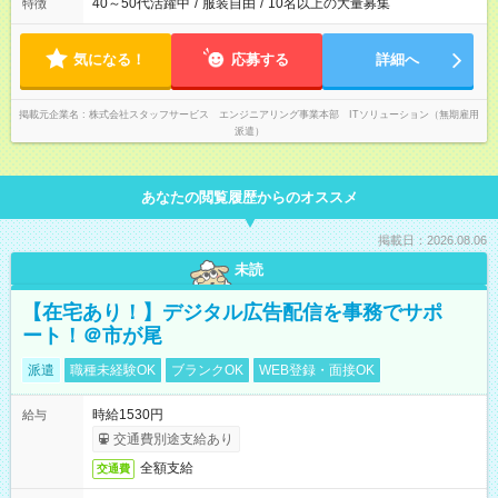
40～50代活躍中
/
服装自由
/
10名以上の大量募集
特徴
気になる！
応募する
詳細へ
掲載元企業名
株式会社スタッフサービス エンジニアリング事業本部 ITソリューション（無期雇用
派遣）
あなたの閲覧履歴からのオススメ
掲載日：2026.08.06
未読
【在宅あり！】デジタル広告配信を事務でサポ
ート！＠市が尾
派遣
職種未経験OK
ブランクOK
WEB登録・面接OK
時給1530円
給与
交通費別途支給あり
全額支給
交通費