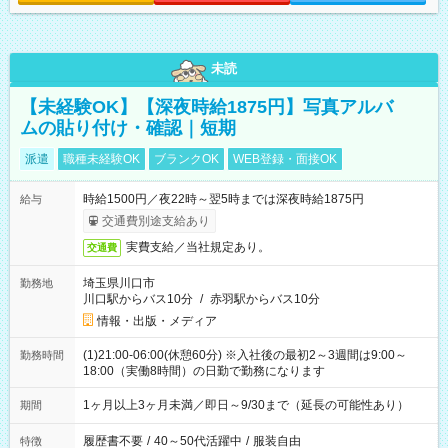
未読
【未経験OK】【深夜時給1875円】写真アルバ
ムの貼り付け・確認｜短期
派遣
職種未経験OK
ブランクOK
WEB登録・面接OK
時給1500円／夜22時～翌5時までは深夜時給1875円
給与
交通費別途支給あり
実費支給／当社規定あり。
交通費
埼玉県川口市
勤務地
川口駅からバス10分
/
赤羽駅からバス10分
情報・出版・メディア
(1)21:00-06:00(休憩60分) ※入社後の最初2～3週間は9:00～
勤務時間
18:00（実働8時間）の日勤で勤務になります
1ヶ月以上3ヶ月未満／即日～9/30まで（延長の可能性あり）
期間
履歴書不要
/
40～50代活躍中
/
服装自由
特徴