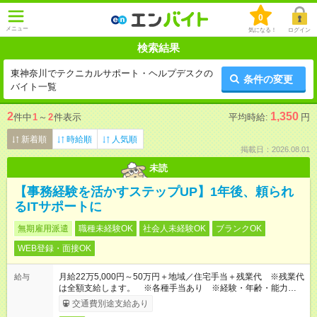
0
メニュー
気になる！
ログイン
検索結果
東神奈川でテクニカルサポート・ヘルプデスクの
条件の変更
バイト一覧
2
1,350
件中
1
～
2
件表示
平均時給:
円
新着順
時給順
人気順
掲載日：2026.08.01
未読
【事務経験を活かすステップUP】1年後、頼られ
るITサポートに
無期雇用派遣
職種未経験OK
社会人未経験OK
ブランクOK
WEB登録・面接OK
月給22万5,000円～50万円＋地域／住宅手当＋残業代 ※残業代
給与
は全額支給します。 ※各種手当あり ※経験・年齢・能力等を
考慮して加給・優遇します。
交通費別途支給あり