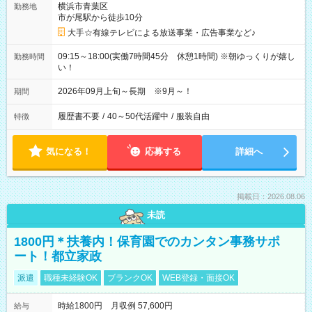
横浜市青葉区
勤務地
市が尾駅から徒歩10分
大手☆有線テレビによる放送事業・広告事業など♪
09:15～18:00(実働7時間45分 休憩1時間) ※朝ゆっくりが嬉し
勤務時間
い！
2026年09月上旬～長期 ※9月～！
期間
履歴書不要
/
40～50代活躍中
/
服装自由
特徴
気になる！
応募する
詳細へ
掲載日：2026.08.06
未読
1800円＊扶養内！保育園でのカンタン事務サポ
ート！都立家政
派遣
職種未経験OK
ブランクOK
WEB登録・面接OK
時給1800円 月収例 57,600円
給与