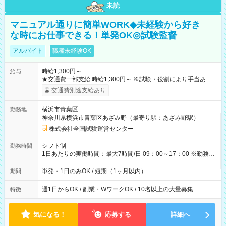
未読
マニュアル通りに簡単WORK◆未経験から好き
な時にお仕事できる！単発OK◎試験監督
アルバイト
職種未経験OK
時給1,300円～
給与
★交通費一部支給 時給1,300円～ ※試験・役割により手当あり
※勤務回数により昇給あり 【即給（前払い）オプションあ
交通費別途支給あり
り！】 希望される場合、勤務から1週間ほどで給与の一部を受け
取れます。 ※手数料418円がかかります。 【過去試験日の収入
横浜市青葉区
勤務地
例】 ・河合塾模擬試験 8:30～17:30（休憩1時間） 時給1,300円
神奈川県横浜市青葉区あざみ野（最寄り駅：あざみ野駅）
×8時間＝日収10,400円＋交通費 ※当日の役割により時給＋100
円の場合あり ・国家試験 7:00～13:30（休憩なし） 時給1,300
株式会社全国試験運営センター
円（役割手当＋100円）×6時間＝日収8,400円＋交通費 【試用期
間】試用期間なし
シフト制
勤務時間
1日あたりの実働時間：最大7時間/日 09：00～17：00 ※勤務時
間は 試験により異なります。
単発・1日のみOK / 短期（1ヶ月以内）
期間
週1日からOK / 副業・WワークOK / 10名以上の大量募集
特徴
気になる！
応募する
詳細へ