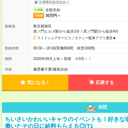
交通費別途支給あり
全額支給
交通費
30万円～
月収例
東京都港区
勤務地
虎ノ門ヒルズ駅から徒歩2分
/
虎ノ門駅から徒歩8分
ライドシェアサービス／タクシー配車アプリ運営★
09:00～18:00(実働8時間 休憩1時間)
勤務時間
2026年09月上旬～長期 ※9月～！
期間
履歴書不要
/
服装自由
特徴
気になる！
応募する
未読
ちいさいかわいいキャラのイベントも！好きな
働いたその日に給料もらえる◎/T1