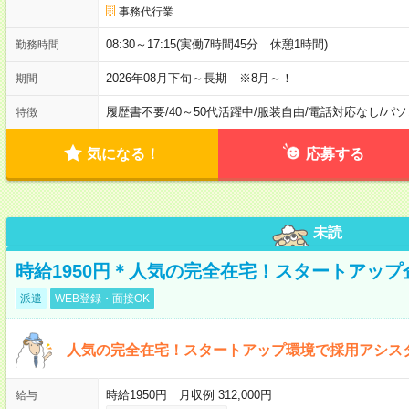
事務代行業
08:30～17:15(実働7時間45分 休憩1時間)
勤務時間
2026年08月下旬～長期 ※8月～！
期間
履歴書不要
/
40～50代活躍中
/
服装自由
/
電話対応なし
/
パソ
特徴
気になる！
応募する
未読
時給1950円＊人気の完全在宅！スタートアッ
派遣
WEB登録・面接OK
人気の完全在宅！スタートアップ環境で採用アシス
時給1950円 月収例 312,000円
給与