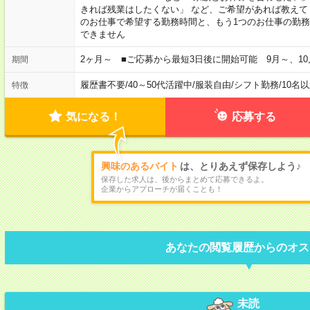
きれば残業はしたくない」 など、ご希望があれば教えて
のお仕事で希望する勤務時間と、もう1つのお仕事の勤務
できません
2ヶ月～ ■ご応募から最短3日後に開始可能 9月～、10
期間
履歴書不要
/
40～50代活躍中
/
服装自由
/
シフト勤務
/
10名
特徴
気になる！
応募する
興味のあるバイト
は、とりあえず保存しよう♪
保存した求人は、後からまとめて応募できるよ。
企業からアプローチが届くことも！
あなたの閲覧履歴からのオス
未読