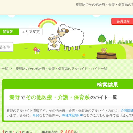
秦野駅でその他医療・介護・保育系の
会員登録
エリア変更
関東版
望条件
ト一覧
秦野駅のその他医療・介護・保育系のアルバイト・バイト一覧
検索結果
秦野
その他医療・介護・保育系
で
のバイト一覧
秦野のアルバイト情報です。その他医療・介護・保育系のアルバイトの他に、
介護関
います。さらに、
単発
などの期間や、
職種未経験OK
などのこだわり条件で絞り込んで
2,400
1
平均時給:
円
件中
1
～
1
件表示