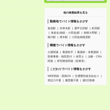
他の検索結果を見る
勤務地でバイト情報をさがす
新宿駅
本厚木駅
愛甲石田駅
町田駅
海老名(相鉄・小田急)駅
相模大野駅
鶴川駅
厚木駅
小田急相模原駅
職種でバイト情報をさがす
介護関連
看護助手
看護師・准看護師
医療事務・病院受付
保育士
治験・CRA
関連
研究開発関連（医療系）
こだわりでバイト情報をさがす
WEB登録・面接OK
交通費別途支給あり
英語力不要
履歴書不要
週5日勤務