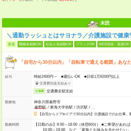
未読
＼通勤ラッシュとはサヨナラ／介護施設で健康
派遣
職種未経験OK
社会人未経験OK
ブランクOK
WEB登録・面接OK
「自宅から30分以内」「自転車で通える範囲」あな
時給2400円～ ■週払いOK ■日収1万9200円以上
給与
交通費別途支給あり
交通費全額支給
交通費
神奈川県秦野市
勤務地
秦野駅
/
東海大学前駅
/
渋沢駅
/
…
【自宅からドアtoドアで30分以内】介護施設でのお仕事。
【日勤のみ】9:00～18:00（休憩60分） ■ご希望があれば
勤務時間
10:00～19:00 など 「家族とお休みを合わせたい