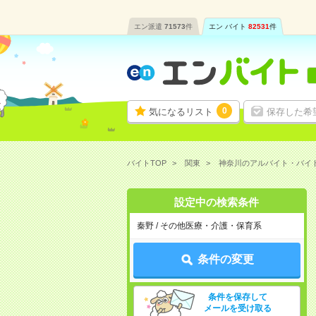
エン派遣
71573
件
エン バイト
82531
件
0
気になるリスト
保存した希
バイトTOP
関東
神奈川のアルバイト・バイ
設定中の検索条件
秦野 / その他医療・介護・保育系
条件の変更
条件を保存して
メールを受け取る