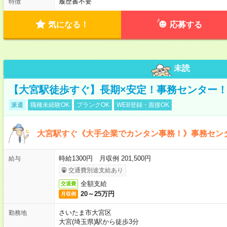
履歴書不要
特徴
気になる！
応募する
未読
【大宮駅徒歩すぐ】長期×安定！事務センター
派遣
職種未経験OK
ブランクOK
WEB登録・面接OK
大宮駅すぐ《大手企業でカンタン事務！》事務セン
時給1300円 月収例 201,500円
給与
交通費別途支給あり
全額支給
交通費
20～25万円
月収例
さいたま市大宮区
勤務地
大宮(埼玉県)駅から徒歩3分