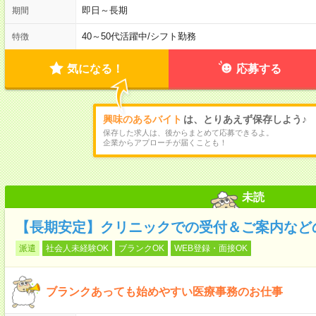
即日～長期
期間
40～50代活躍中
/
シフト勤務
特徴
気になる！
応募する
興味のあるバイト
は、とりあえず保存しよう♪
保存した求人は、後からまとめて応募できるよ。
企業からアプローチが届くことも！
未読
【長期安定】クリニックでの受付＆ご案内など
派遣
社会人未経験OK
ブランクOK
WEB登録・面接OK
ブランクあっても始めやすい医療事務のお仕事