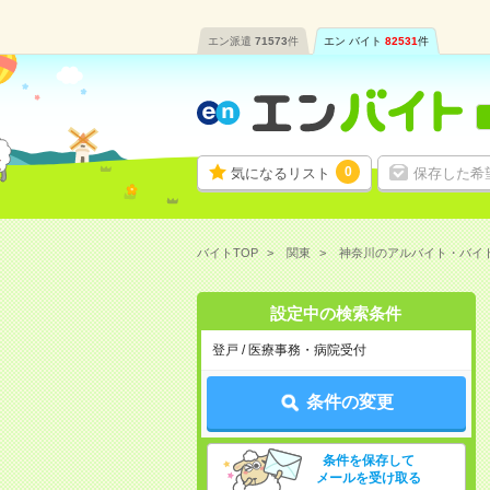
エン派遣
71573
件
エン バイト
82531
件
0
気になるリスト
保存した希
バイトTOP
関東
神奈川のアルバイト・バイ
設定中の検索条件
登戸 / 医療事務・病院受付
条件の変更
条件を保存して
メールを受け取る