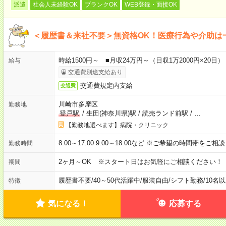
派遣
社会人未経験OK
ブランクOK
WEB登録・面接OK
＜履歴書＆来社不要＞無資格OK！医療行為や介助は
時給1500円～ ■月収24万円～（日収1万2000円×20日）
給与
交通費別途支給あり
交通費規定内支給
交通費
川崎市多摩区
勤務地
登戸駅
/
生田(神奈川県)駅
/
読売ランド前駅
/
…
【勤務地選べます】病院・クリニック
8:00～17:00 9:00～18:00など ※ご希望の時間帯をご
勤務時間
2ヶ月～OK ※スタート日はお気軽にご相談ください！
期間
履歴書不要
/
40～50代活躍中
/
服装自由
/
シフト勤務
/
10名
特徴
気になる！
応募する