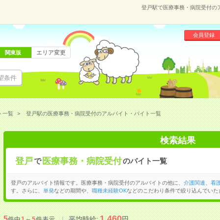
登戸駅で医療事務・病院受付の
会員登録
エリア変更
関東版
望条件
ト一覧
登戸駅の医療事務・病院受付のアルバイト・バイト一覧
検索結果
登戸
医療事務・病院受付
で
のバイト一覧
登戸のアルバイト情報です。医療事務・病院受付のアルバイトの他に、
介護関連
、
看
す。さらに、
単発
などの期間や、
職種未経験OK
などのこだわり条件で絞り込んでいた
1,460
5
平均時給:
円
件中
1
～
5
件表示