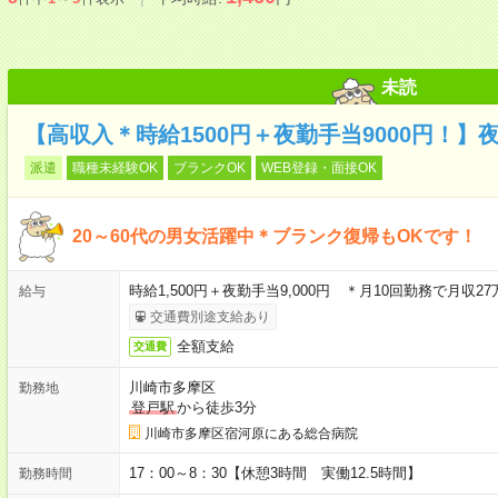
未読
【高収入＊時給1500円＋夜勤手当9000円！】
派遣
職種未経験OK
ブランクOK
WEB登録・面接OK
20～60代の男女活躍中＊ブランク復帰もOKです！
時給1,500円＋夜勤手当9,000円 ＊月10回勤務で月収2
給与
交通費別途支給あり
全額支給
交通費
川崎市多摩区
勤務地
登戸駅
から徒歩3分
川崎市多摩区宿河原にある総合病院
17：00～8：30【休憩3時間 実働12.5時間】
勤務時間