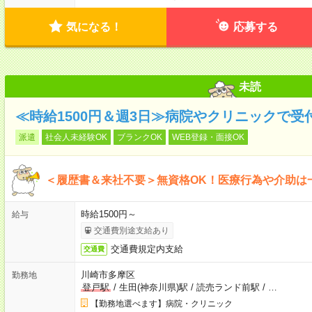
気になる！
応募する
未読
≪時給1500円＆週3日≫病院やクリニックで受
派遣
社会人未経験OK
ブランクOK
WEB登録・面接OK
＜履歴書＆来社不要＞無資格OK！医療行為や介助は
時給1500円～
給与
交通費別途支給あり
交通費規定内支給
交通費
川崎市多摩区
勤務地
登戸駅
/
生田(神奈川県)駅
/
読売ランド前駅
/
…
【勤務地選べます】病院・クリニック