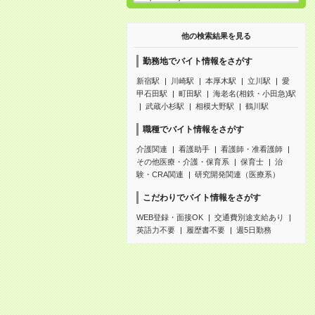
他の検索結果を見る
勤務地でバイト情報をさがす
新宿駅
川崎駅
本厚木駅
立川駅
愛
甲石田駅
町田駅
海老名(相鉄・小田急)駅
武蔵小杉駅
相模大野駅
鶴川駅
職種でバイト情報をさがす
介護関連
看護助手
看護師・准看護師
その他医療・介護・保育系
保育士
治
験・CRA関連
研究開発関連（医療系）
こだわりでバイト情報をさがす
WEB登録・面接OK
交通費別途支給あり
英語力不要
履歴書不要
週5日勤務