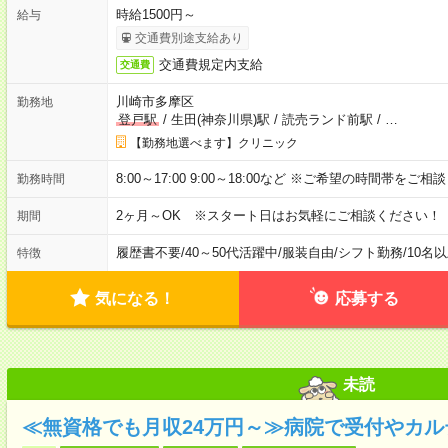
時給1500円～
給与
交通費別途支給あり
交通費規定内支給
交通費
川崎市多摩区
勤務地
登戸駅
/
生田(神奈川県)駅
/
読売ランド前駅
/
…
【勤務地選べます】クリニック
8:00～17:00 9:00～18:00など ※ご希望の時間帯をご
勤務時間
2ヶ月～OK ※スタート日はお気軽にご相談ください！
期間
履歴書不要
/
40～50代活躍中
/
服装自由
/
シフト勤務
/
10名
特徴
気になる！
応募する
未読
≪無資格でも月収24万円～≫病院で受付やカル