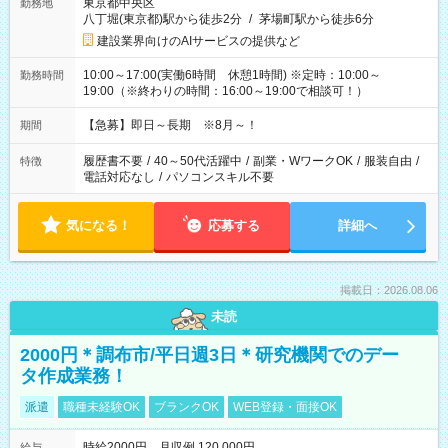
東京都中央区
勤務地
八丁堀(東京都)駅から徒歩2分
/
茅場町駅から徒歩6分
建設業界向けのAIサービスの提供など
10:00～17:00(実働6時間 休憩1時間) ※定時：10:00～
勤務時間
19:00（※終わりの時間：16:00～19:00で相談可！）
【急募】即日～長期 ※8月～！
期間
履歴書不要
/
40～50代活躍中
/
副業・WワークOK
/
服装自由
/
特徴
電話対応なし
/
パソコンスキル不要
気になる！
応募する
詳細へ
掲載日：2026.08.06
未読
2000円＊調布市/平日週3日＊研究機関でのデー
タ作成業務！
派遣
職種未経験OK
ブランクOK
WEB登録・面接OK
時給2000円 月収例 120,000円
給与