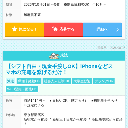
2026年10月01日～長期 ※開始日相談OK ※10月～！
期間
履歴書不要
特徴
気になる！
応募する
詳細へ
掲載日：2026.08.07
未読
【シフト自由・現金手渡しOK】iPhoneなどス
マホの充電を繋げるだけ！
派遣
職種未経験OK
社会人未経験OK
大学生歓迎
ブランクOK
WEB登録・面接OK
時給1414円～ ▼日払いOK（規定あり） ■初勤務手当あり
給与
※規定による
東京都新宿区
勤務地
新宿駅から徒歩
/
新宿三丁目駅から徒歩
/
高田馬場駅から徒歩
/
…