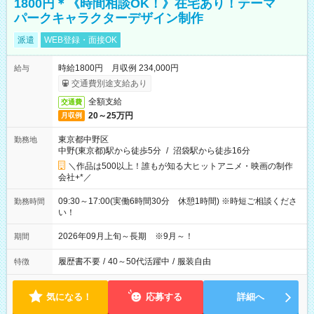
1800円＊《時間相談OK！》在宅あり！テーマ
パークキャラクターデザイン制作
派遣
WEB登録・面接OK
時給1800円 月収例 234,000円
給与
交通費別途支給あり
全額支給
交通費
20～25万円
月収例
東京都中野区
勤務地
中野(東京都)駅から徒歩5分
/
沼袋駅から徒歩16分
＼作品は500以上！誰もが知る大ヒットアニメ・映画の制作
会社+*／
09:30～17:00(実働6時間30分 休憩1時間) ※時短ご相談くださ
勤務時間
い！
2026年09月上旬～長期 ※9月～！
期間
履歴書不要
/
40～50代活躍中
/
服装自由
特徴
気になる！
応募する
詳細へ