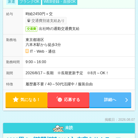
派遣
ブランクOK
WEB登録・面接OK
時給2450円＋交
給与
交通費別途支給あり
出社時の通勤交通費支給
交通費
東京都港区
勤務地
六本木駅から徒歩3分
IT・Web・通信
9:00～16:00
勤務時間
2026/8/17～長期 ※長期更新予定 ※8月～OK！
期間
履歴書不要
/
40～50代活躍中
/
服装自由
特徴
気になる！
応募する
詳細へ
掲載日：2026.08.07
未読