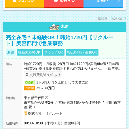
気になる！
応募する
詳細へ
掲載日：2026.08.07
未読
完全在宅＊未経験OK！時給1720円【リクルー
ト】美容部門で営業事務
派遣
職種未経験OK
ブランクOK
WEB登録・面接OK
時給1720円 月収例 28万円 時給1720円×実働8h×週5日×4週
給与
+残業5h ※月収例を保証するものではありません。※給与即受
取りサービス利用可（利用条件有）
交通費別途支給あり
1ヶ月3万円を上限として実費支給
交通費
25～30万円
月収例
東京都千代田区
勤務地
東京駅から徒歩2分
/
京橋(東京都)駅から徒歩4分
/
宝町(東京
都)駅
/
…
株式会社 リクルート
09:30-18:30（休憩60分）実働8時間
勤務時間