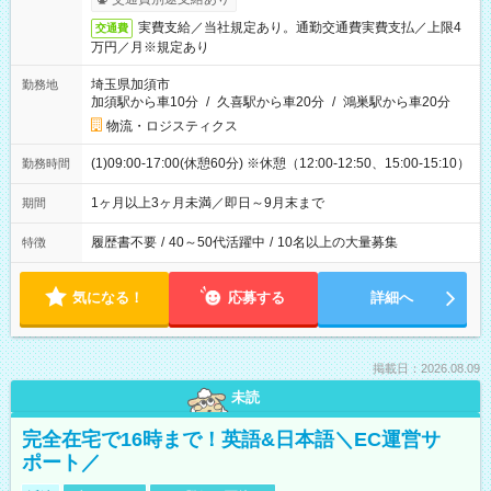
実費支給／当社規定あり。通勤交通費実費支払／上限4
交通費
万円／月※規定あり
埼玉県加須市
勤務地
加須駅から車10分
/
久喜駅から車20分
/
鴻巣駅から車20分
物流・ロジスティクス
(1)09:00-17:00(休憩60分) ※休憩（12:00-12:50、15:00-15:10）
勤務時間
1ヶ月以上3ヶ月未満／即日～9月末まで
期間
履歴書不要
/
40～50代活躍中
/
10名以上の大量募集
特徴
気になる！
応募する
詳細へ
掲載日：2026.08.09
未読
完全在宅で16時まで！英語&日本語＼EC運営サ
ポート／