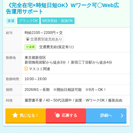
《完全在宅×時短日短OK》Wワーク可〇Web広
告運用サポート
派遣
ブランクOK
WEB登録・面接OK
時給2100～2200円＋交
給与
交通費別途支給あり
交通費支給(規定有り)
交通費
東京都新宿区
勤務地
新宿御苑前駅から徒歩3分
/
新宿三丁目駅から徒歩4分
マスコミ関連
10:00～19:00
勤務時間
2026/9/1～長期 ※開始日相談可能 ※9月～OK！
期間
履歴書不要
/
40～50代活躍中
/
副業・WワークOK
/
服装自由
特徴
気になる！
応募する
詳細へ