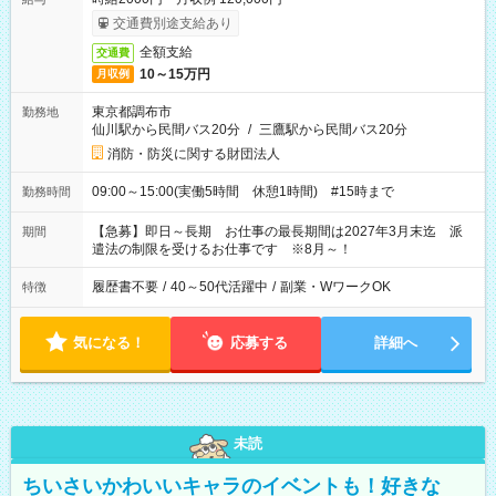
交通費別途支給あり
全額支給
交通費
10～15万円
月収例
東京都調布市
勤務地
仙川駅から民間バス20分
/
三鷹駅から民間バス20分
消防・防災に関する財団法人
09:00～15:00(実働5時間 休憩1時間) #15時まで
勤務時間
【急募】即日～長期 お仕事の最長期間は2027年3月末迄 派
期間
遣法の制限を受けるお仕事です ※8月～！
履歴書不要
/
40～50代活躍中
/
副業・WワークOK
特徴
気になる！
応募する
詳細へ
未読
ちいさいかわいいキャラのイベントも！好きな