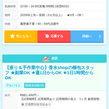
10:00～16:00(実働:5時間) (休憩60分)
勤務時間
2026/9/上旬～長期（3カ月以上） ★9月～OK！
期間
履歴書不要
/
40～50代活躍中
特徴
気になる！
応募する
詳細へ
未読
【座り＆手作業中心】香水shopの梱包スタッ
フ ★副業OK ★週1日からOK ★1日1時間から
OK
アルバイト
職種未経験OK
時給1,400円～
給与
【試用期間】試用期間あり 試用期間の長さ：1ヶ月 雇用形態、
給与は本採用時と同じです。
交通費別途支給あり