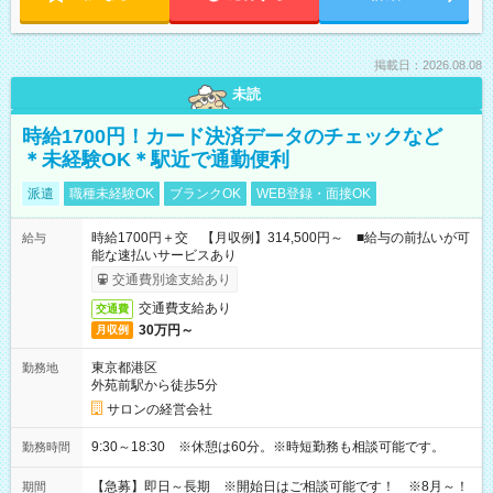
掲載日：2026.08.08
未読
時給1700円！カード決済データのチェックなど
＊未経験OK＊駅近で通勤便利
派遣
職種未経験OK
ブランクOK
WEB登録・面接OK
時給1700円＋交 【月収例】314,500円～ ■給与の前払いが可
給与
能な速払いサービスあり
交通費別途支給あり
交通費支給あり
交通費
30万円～
月収例
東京都港区
勤務地
外苑前駅から徒歩5分
サロンの経営会社
9:30～18:30 ※休憩は60分。※時短勤務も相談可能です。
勤務時間
【急募】即日～長期 ※開始日はご相談可能です！ ※8月～！
期間