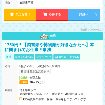
履歴書不要
特徴
気になる！
応募する
詳細へ
掲載日：2026.08.07
未読
1750円＊【図書館や博物館が好きなかたへ】本
に囲まれてお仕事＊事務
派遣
職種未経験OK
ブランクOK
WEB登録・面接OK
時給1750円 月収例 245,000円
給与
交通費別途支給あり
全額支給
交通費
20～25万円
月収例
埼玉県所沢市
勤務地
東所沢駅から徒歩10分
/
所沢駅から民間バス12分
■文芸資料の収集・保存・展示をおこなっています