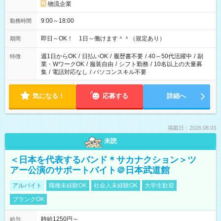
物流企業
9:00～18:00
勤務時間
即日～OK！ 1日～働けます＾＾（規定あり）
期間
週1日からOK
/
日払いOK
/
履歴書不要
/
40～50代活躍中
/
副
特徴
業・WワークOK
/
服装自由
/
シフト勤務
/
10名以上の大量募
集
/
電話対応なし
/
パソコンスキル不要
気になる！
応募する
詳細へ
掲載日：2026.08.03
未読
＜日本を代表するバンド＊サカナクション＞ツ
アー公演のサポートバイト＠日本武道館
アルバイト
職種未経験OK
社会人未経験OK
大学生歓迎
ブランクOK
時給1250円～
給与