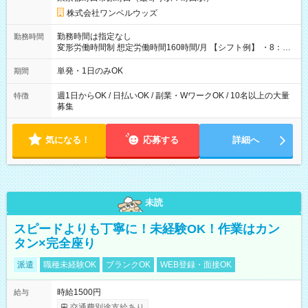
株式会社ワンベルウッズ
勤務時間は指定なし
勤務時間
変形労働時間制 想定労働時間160時間/月 【シフト例】 ・8：00
～21：00
単発・1日のみOK
期間
週1日からOK / 日払いOK / 副業・WワークOK / 10名以上の大量
特徴
募集
気になる！
応募する
詳細へ
未読
スピードよりも丁寧に！未経験OK！作業はカン
タン×完全座り
派遣
職種未経験OK
ブランクOK
WEB登録・面接OK
時給1500円
給与
交通費別途支給あり