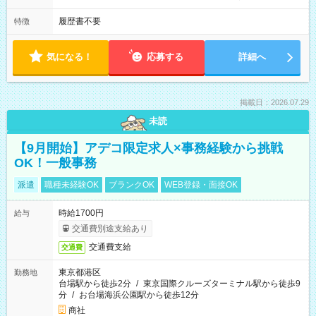
履歴書不要
特徴
気になる！
応募する
詳細へ
掲載日：2026.07.29
未読
【9月開始】アデコ限定求人×事務経験から挑戦
OK！一般事務
派遣
職種未経験OK
ブランクOK
WEB登録・面接OK
時給1700円
給与
交通費別途支給あり
交通費支給
交通費
東京都港区
勤務地
台場駅から徒歩2分
/
東京国際クルーズターミナル駅から徒歩9
分
/
お台場海浜公園駅から徒歩12分
商社