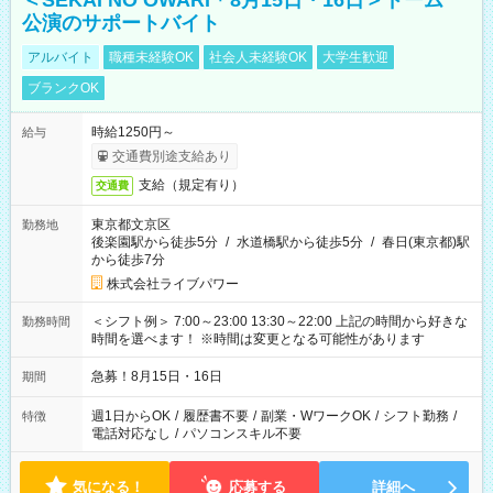
＜SEKAI NO OWARI＊8月15日・16日＞ドーム
公演のサポートバイト
アルバイト
職種未経験OK
社会人未経験OK
大学生歓迎
ブランクOK
時給1250円～
給与
交通費別途支給あり
支給（規定有り）
交通費
東京都文京区
勤務地
後楽園駅から徒歩5分
/
水道橋駅から徒歩5分
/
春日(東京都)駅
から徒歩7分
株式会社ライブパワー
＜シフト例＞ 7:00～23:00 13:30～22:00 上記の時間から好きな
勤務時間
時間を選べます！ ※時間は変更となる可能性があります
急募！8月15日・16日
期間
週1日からOK
/
履歴書不要
/
副業・WワークOK
/
シフト勤務
/
特徴
電話対応なし
/
パソコンスキル不要
気になる！
応募する
詳細へ