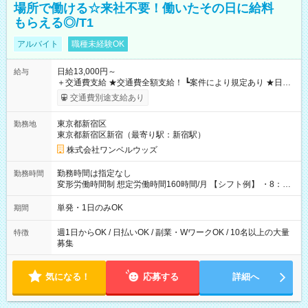
場所で働ける☆来社不要！働いたその日に給料
もらえる◎/T1
アルバイト
職種未経験OK
日給13,000円～
給与
＋交通費支給 ★交通費全額支給！ ┗案件により規定あり ★日払
いOK！（規定あり） ┗働いたその日に現金GET♪ お仕事後はコ
交通費別途支給あり
ンビニATMから 日払い分を引き落とせます！ 【試用期間】試
用期間なし
東京都新宿区
勤務地
東京都新宿区新宿（最寄り駅：新宿駅）
株式会社ワンベルウッズ
勤務時間は指定なし
勤務時間
変形労働時間制 想定労働時間160時間/月 【シフト例】 ・8：00
～21：00
単発・1日のみOK
期間
週1日からOK / 日払いOK / 副業・WワークOK / 10名以上の大量
特徴
募集
気になる！
応募する
詳細へ