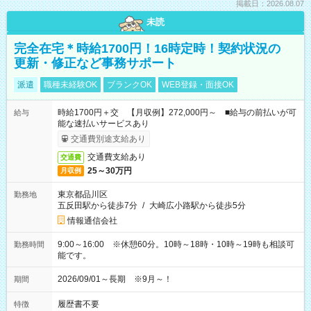
掲載日：2026.08.07
未読
完全在宅＊時給1700円！16時定時！契約状況の
更新・修正など事務サポート
派遣
職種未経験OK
ブランクOK
WEB登録・面接OK
時給1700円＋交 【月収例】272,000円～ ■給与の前払いが可
給与
能な速払いサービスあり
交通費別途支給あり
交通費支給あり
交通費
25～30万円
月収例
東京都品川区
勤務地
五反田駅から徒歩7分
/
大崎広小路駅から徒歩5分
情報通信会社
9:00～16:00 ※休憩60分。10時～18時・10時～19時も相談可
勤務時間
能です。
2026/09/01～長期 ※9月～！
期間
履歴書不要
特徴