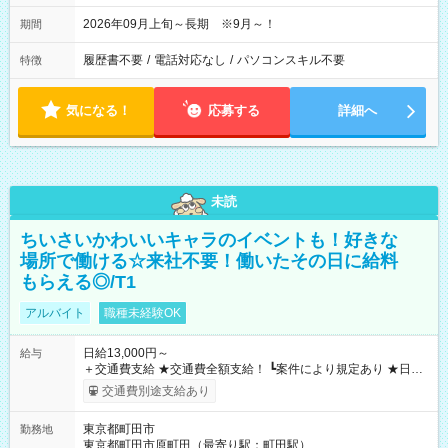
2026年09月上旬～長期 ※9月～！
期間
履歴書不要
/
電話対応なし
/
パソコンスキル不要
特徴
気になる！
応募する
詳細へ
未読
ちいさいかわいいキャラのイベントも！好きな
場所で働ける☆来社不要！働いたその日に給料
もらえる◎/T1
アルバイト
職種未経験OK
日給13,000円～
給与
＋交通費支給 ★交通費全額支給！ ┗案件により規定あり ★日払
いOK！（規定あり） ┗働いたその日に現金GET♪ お仕事後はコ
交通費別途支給あり
ンビニATMから 日払い分を引き落とせます！ 【試用期間】試
用期間なし
東京都町田市
勤務地
東京都町田市原町田（最寄り駅：町田駅）