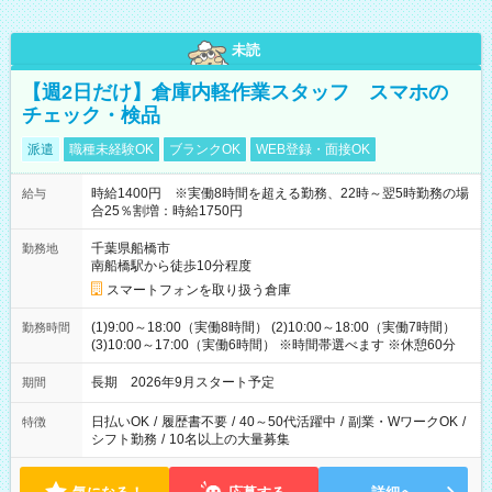
未読
【週2日だけ】倉庫内軽作業スタッフ スマホの
チェック・検品
派遣
職種未経験OK
ブランクOK
WEB登録・面接OK
時給1400円 ※実働8時間を超える勤務、22時～翌5時勤務の場
給与
合25％割増：時給1750円
千葉県船橋市
勤務地
南船橋駅から徒歩10分程度
スマートフォンを取り扱う倉庫
(1)9:00～18:00（実働8時間） (2)10:00～18:00（実働7時間）
勤務時間
(3)10:00～17:00（実働6時間） ※時間帯選べます ※休憩60分
長期 2026年9月スタート予定
期間
日払いOK
/
履歴書不要
/
40～50代活躍中
/
副業・WワークOK
/
特徴
シフト勤務
/
10名以上の大量募集