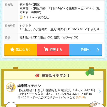
東京都千代田区
勤務地
東京都千代田区内神田2丁目14番12号 星屋第六ビル402号（最
寄り駅：神田駅）
Ａｌｌｅｙ株式会社
シフト制
勤務時間
1日あたりの実働時間：最大5時間/日 11:00-19:00 └1日あたりの
実働時間：1-5時間 └上記の時間帯内であれば、いつでも勤務可
能！ └平日・土曜日の中で、お好きな曜日でご勤務いただけま
週1日からOK / 日払いOK / 副業・WワークOK
特徴
す！ 【シフト例】 ・11:00～14:00 ・16:30～19:00 ・13:00～
18:00 などのように、自由な働き方が可能なお仕事です！
気になる！
応募する
詳細へ
編集部イチオシ
【完全在宅！】難しい業務なし＆電話なし！ゆっくりの11時
～時短＊データ入力・事務、＜SEKAI NO OWARI＊8月15
日・16日＞ドーム公演のサポートバイトなど
(8/7UP!)