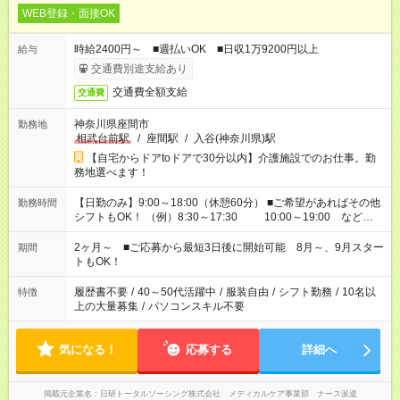
WEB登録・面接OK
時給2400円～ ■週払いOK ■日収1万9200円以上
給与
交通費別途支給あり
交通費全額支給
交通費
神奈川県座間市
勤務地
相武台前駅
/
座間駅
/
入谷(神奈川県)駅
【自宅からドアtoドアで30分以内】介護施設でのお仕事。勤
務地選べます！
【日勤のみ】9:00～18:00（休憩60分） ■ご希望があればその他
勤務時間
シフトもOK！ （例）8:30～17:30 10:00～19:00 など
「家族とお休みを合わせたい」 「できれば残業はしたくない」
など、あなたのご希望に沿ったお仕事をご紹介します！ ※Wワ
2ヶ月～ ■ご応募から最短3日後に開始可能 8月～、9月スター
期間
ーク希望の方へ 今ご覧のお仕事で希望する勤務時間と、もう1つ
トもOK！
のお仕事の勤務時間。 合計で週40時間を超える場合は応募でき
ません
履歴書不要
/
40～50代活躍中
/
服装自由
/
シフト勤務
/
10名以
特徴
上の大量募集
/
パソコンスキル不要
気になる！
応募する
詳細へ
掲載元企業名
日研トータルソーシング株式会社 メディカルケア事業部 ナース派遣