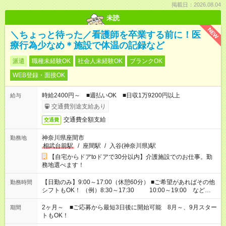
掲載日：2026.08.04
未読
NEW
＼ちょっと待った／看護師を卒業する前に！医
療行為少なめ＊施設で体温の記録など
派遣
職種未経験OK
社会人未経験OK
ブランクOK
WEB登録・面接OK
時給2400円～ ■週払いOK ■日収1万9200円以上
給与
交通費別途支給あり
交通費全額支給
交通費
神奈川県座間市
勤務地
相武台前駅
/
座間駅
/
入谷(神奈川県)駅
【自宅からドアtoドアで30分以内】介護施設でのお仕事。勤
務地選べます！
【日勤のみ】9:00～17:00（休憩60分） ■ご希望があればその他
勤務時間
シフトもOK！ （例）8:30～17:30 10:00～19:00 など
「家族とお休みを合わせたい」 「できれば残業はしたくない」
など、あなたのご希望に沿ったお仕事をご紹介します！ ※Wワ
2ヶ月～ ■ご応募から最短3日後に開始可能 8月～、9月スター
期間
ーク希望の方へ 今ご覧のお仕事で希望する勤務時間と、もう1つ
トもOK！
のお仕事の勤務時間。 合計で週40時間を超える場合は応募でき