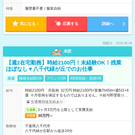
履歴書不要
/
服装自由
特徴
気になる！
応募する
詳細へ
掲載日：2026.08.06
未読
【週2在宅勤務】時給2100円！未経験OK！残業
ほぼなし▼八千代緑が丘でのお仕事
派遣
職種未経験OK
ブランクOK
WEB登録・面接OK
時給2100円 月収例 32万円 時給2100円×実働7h45m×週5日×4
給与
週 ※月収例を保証するものではありません。※給与即受取りサ
ービス利用可（利用条件有）
交通費別途支給あり
1ヶ月3万円を上限として実費支給
交通費
30万円～
月収例
千葉県八千代市
勤務地
八千代緑が丘駅から徒歩10分