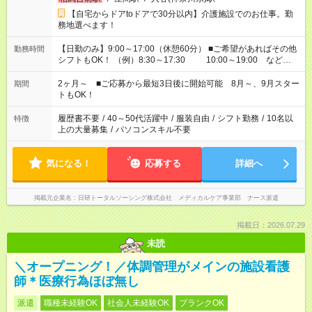
【自宅からドアtoドアで30分以内】介護施設でのお仕事。勤
務地選べます！
【日勤のみ】9:00～17:00（休憩60分） ■ご希望があればその他
勤務時間
シフトもOK！ （例）8:30～17:30 10:00～19:00 など
「家族とお休みを合わせたい」 「できれば残業はしたくない」
など、あなたのご希望に沿ったお仕事をご紹介します！ ※Wワ
2ヶ月～ ■ご応募から最短3日後に開始可能 8月～、9月スター
期間
ーク希望の方へ 今ご覧のお仕事で希望する勤務時間と、もう1つ
トもOK！
のお仕事の勤務時間。 合計で週40時間を超える場合は応募でき
ません
履歴書不要
/
40～50代活躍中
/
服装自由
/
シフト勤務
/
10名以
特徴
上の大量募集
/
パソコンスキル不要
気になる！
応募する
詳細へ
掲載元企業名
日研トータルソーシング株式会社 メディカルケア事業部 ナース派遣
掲載日：2026.07.29
未読
＼オープニング！／体調管理がメインの施設看護
師＊医療行為ほぼ無し
派遣
職種未経験OK
社会人未経験OK
ブランクOK