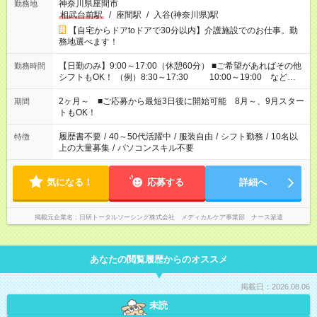
神奈川県座間市
勤務地
相武台前駅
/
座間駅
/
入谷(神奈川県)駅
【自宅からドアtoドアで30分以内】介護施設でのお仕事。勤
務地選べます！
【日勤のみ】9:00～17:00（休憩60分） ■ご希望があればその他
勤務時間
シフトもOK！ （例）8:30～17:30 10:00～19:00 など
「家族とお休みを合わせたい」 「できれば残業はしたくない」
など、あなたのご希望に沿ったお仕事をご紹介します！ ※Wワ
2ヶ月～ ■ご応募から最短3日後に開始可能 8月～、9月スター
期間
ーク希望の方へ 今ご覧のお仕事で希望する勤務時間と、もう1つ
トもOK！
のお仕事の勤務時間。 合計で週40時間を超える場合は応募でき
ません
履歴書不要
/
40～50代活躍中
/
服装自由
/
シフト勤務
/
10名以
特徴
上の大量募集
/
パソコンスキル不要
気になる！
応募する
詳細へ
掲載元企業名
日研トータルソーシング株式会社 メディカルケア事業部 ナース派遣
あなたの閲覧履歴からのオススメ
掲載日：2026.08.06
未読