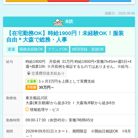
掲載日：2026.08.06
未読
【在宅勤務OK】時給1900円！未経験OK！服装
自由＊大森で総務・人事
派遣
職種未経験OK
ブランクOK
WEB登録・面接OK
時給1900円 月収例 31万円 時給1900円×実働7h45m×週5日×4
給与
週+残業10h ※月収例を保証するものではありません。※給与即
受取りサービス利用可（利用条件有）
交通費別途支給あり
1ヶ月3万円を上限として実費支給
交通費
30万円～
月収例
東京都品川区
勤務地
大森(東京都)駅から徒歩3分
/
大森海岸駅から徒歩6分
情報処理サ－ビス
09:00-17:30（休憩45分）実働7時間45分
勤務時間
2026年09月01日スタート、期間限定 ※開始日相談OK ※9月
期間
～！