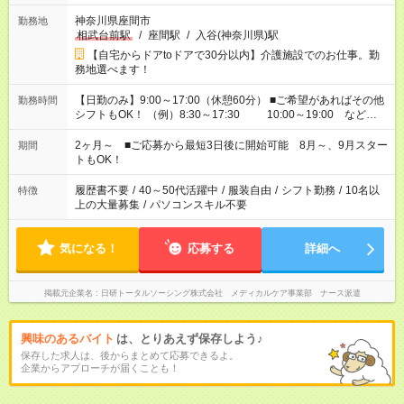
神奈川県座間市
勤務地
相武台前駅
/
座間駅
/
入谷(神奈川県)駅
【自宅からドアtoドアで30分以内】介護施設でのお仕事。勤
務地選べます！
【日勤のみ】9:00～17:00（休憩60分） ■ご希望があればその他
勤務時間
シフトもOK！ （例）8:30～17:30 10:00～19:00 など
「家族とお休みを合わせたい」 「できれば残業はしたくない」
など、あなたのご希望に沿ったお仕事をご紹介します！ ※Wワ
2ヶ月～ ■ご応募から最短3日後に開始可能 8月～、9月スター
期間
ーク希望の方へ 今ご覧のお仕事で希望する勤務時間と、もう1つ
トもOK！
のお仕事の勤務時間。 合計で週40時間を超える場合は応募でき
ません
履歴書不要
/
40～50代活躍中
/
服装自由
/
シフト勤務
/
10名以
特徴
上の大量募集
/
パソコンスキル不要
気になる！
応募する
詳細へ
掲載元企業名
日研トータルソーシング株式会社 メディカルケア事業部 ナース派遣
興味のあるバイト
は、とりあえず保存しよう♪
保存した求人は、後からまとめて応募できるよ。
企業からアプローチが届くことも！