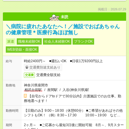
掲載日：2026.07.29
未読
＼病院に疲れたあなたへ！／施設でおばあちゃん
の健康管理＊医療行為ほぼ無し
派遣
職種未経験OK
社会人未経験OK
ブランクOK
WEB登録・面接OK
時給2400円～ ■週払いOK ■日収1万9200円以上
給与
交通費別途支給あり
交通費全額支給
交通費
神奈川県座間市
勤務地
相武台前駅
/
座間駅
/
入谷(神奈川県)駅
【自宅からドアtoドアで30分以内】介護施設でのお仕事。勤
務地選べます！
【日勤のみ】9:00～18:00（休憩60分） ■ご希望があればその他
勤務時間
シフトもOK！ （例）8:30～17:30 10:00～19:00 など
「家族とお休みを合わせたい」 「できれば残業はしたくない」
など、あなたのご希望に沿ったお仕事をご紹介します！ ※Wワ
2ヶ月～ ■ご応募から最短3日後に開始可能 8月～、9月スター
期間