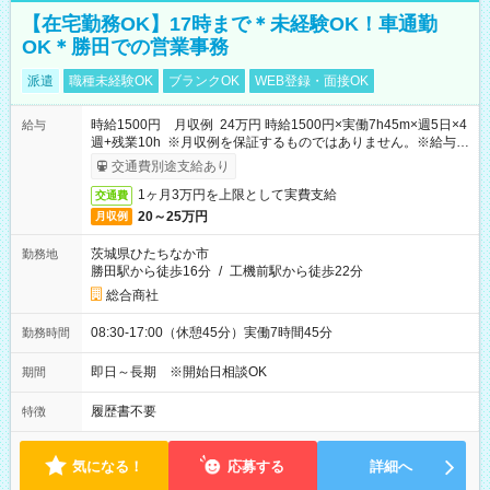
【在宅勤務OK】17時まで＊未経験OK！車通勤
OK＊勝田での営業事務
派遣
職種未経験OK
ブランクOK
WEB登録・面接OK
時給1500円 月収例 24万円 時給1500円×実働7h45m×週5日×4
給与
週+残業10h ※月収例を保証するものではありません。※給与即
受取りサービス利用可（利用条件有）
交通費別途支給あり
1ヶ月3万円を上限として実費支給
交通費
20～25万円
月収例
茨城県ひたちなか市
勤務地
勝田駅から徒歩16分
/
工機前駅から徒歩22分
総合商社
08:30-17:00（休憩45分）実働7時間45分
勤務時間
即日～長期 ※開始日相談OK
期間
履歴書不要
特徴
気になる！
応募する
詳細へ