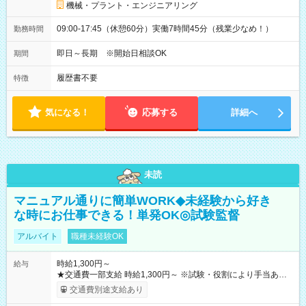
機械・プラント・エンジニアリング
09:00-17:45（休憩60分）実働7時間45分（残業少なめ！）
勤務時間
即日～長期 ※開始日相談OK
期間
履歴書不要
特徴
気になる！
応募する
詳細へ
未読
マニュアル通りに簡単WORK◆未経験から好き
な時にお仕事できる！単発OK◎試験監督
アルバイト
職種未経験OK
時給1,300円～
給与
★交通費一部支給 時給1,300円～ ※試験・役割により手当あり
※勤務回数により昇給あり 【即給（前払い）オプションあ
交通費別途支給あり
り！】 希望される場合、勤務から1週間ほどで給与の一部を受け