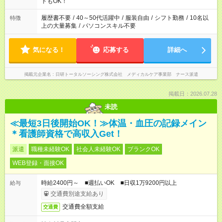
ーク希望の方へ 今ご覧のお仕事で希望する勤務時間と、もう1つ
トもOK！
のお仕事の勤務時間。 合計で週40時間を超える場合は応募でき
ません
履歴書不要
/
40～50代活躍中
/
服装自由
/
シフト勤務
/
10名以
特徴
上の大量募集
/
パソコンスキル不要
気になる！
応募する
詳細へ
掲載元企業名
日研トータルソーシング株式会社 メディカルケア事業部 ナース派遣
掲載日：2026.07.28
未読
≪最短3日後開始OK！≫体温・血圧の記録メイン
＊看護師資格で高収入Get！
派遣
職種未経験OK
社会人未経験OK
ブランクOK
WEB登録・面接OK
時給2400円～ ■週払いOK ■日収1万9200円以上
給与
交通費別途支給あり
交通費全額支給
交通費