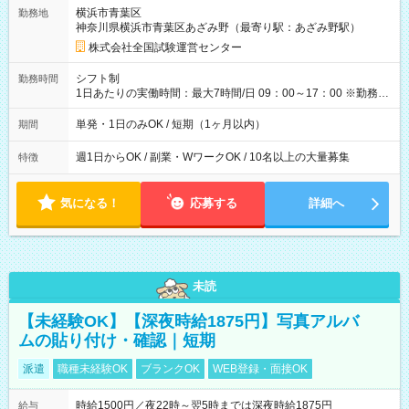
取れます。 ※手数料418円がかかります。 【過去試験日の収入
横浜市青葉区
勤務地
例】 ・河合塾模擬試験 8:30～17:30（休憩1時間） 時給1,300円
神奈川県横浜市青葉区あざみ野（最寄り駅：あざみ野駅）
×8時間＝日収10,400円＋交通費 ※当日の役割により時給＋100
円の場合あり ・国家試験 7:00～13:30（休憩なし） 時給1,300
株式会社全国試験運営センター
円（役割手当＋100円）×6時間＝日収8,400円＋交通費 【試用期
間】試用期間なし
シフト制
勤務時間
1日あたりの実働時間：最大7時間/日 09：00～17：00 ※勤務時
間は 試験により異なります。
単発・1日のみOK / 短期（1ヶ月以内）
期間
週1日からOK / 副業・WワークOK / 10名以上の大量募集
特徴
気になる！
応募する
詳細へ
未読
【未経験OK】【深夜時給1875円】写真アルバ
ムの貼り付け・確認｜短期
派遣
職種未経験OK
ブランクOK
WEB登録・面接OK
時給1500円／夜22時～翌5時までは深夜時給1875円
給与