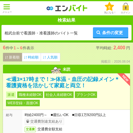
0
メニュー
気になる！
ログイン
検索結果
条件の変更
相武台前で看護師・准看護師のバイト一覧
6
2,400
件中
1
～
6
件表示
平均時給:
円
新着順
時給順
人気順
掲載日：2026.08.04
未読
NEW
≪週3×17時まで！≫体温・血圧の記録メイン＊
看護資格を活かして家庭と両立！
派遣
職種未経験OK
社会人未経験OK
ブランクOK
WEB登録・面接OK
時給2400円～ ■週払いOK ■日収1万9200円以上
給与
交通費別途支給あり
交通費全額支給
交通費