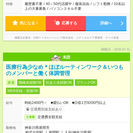
ません
履歴書不要
/
40～50代活躍中
/
服装自由
/
シフト勤務
/
10名以
特徴
上の大量募集
/
パソコンスキル不要
気になる！
応募する
詳細へ
掲載元企業名
日研トータルソーシング株式会社 メディカルケア事業部 ナース派遣
掲載日：2026.07.31
未読
医療行為少なめ＊ほぼルーティンワーク＆いつも
のメンバーと働く体調管理
派遣
職種未経験OK
社会人未経験OK
ブランクOK
WEB登録・面接OK
時給2400円～ ■週払いOK ■日収1万9200円以上
給与
交通費別途支給あり
交通費全額支給
交通費
神奈川県座間市
勤務地
相武台前駅
/
座間駅
/
入谷(神奈川県)駅