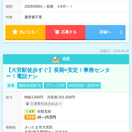
2026/09/01～長期 ※9月～！
期間
履歴書不要
特徴
気になる！
応募する
詳細へ
掲載日：2026.08.06
未読
【大宮駅徒歩すぐ】長期×安定！事務センタ
ー！電話ナシ
派遣
職種未経験OK
ブランクOK
WEB登録・面接OK
時給1300円 月収例 201,500円
給与
交通費別途支給あり
全額支給
交通費
20～25万円
月収例
さいたま市大宮区
勤務地