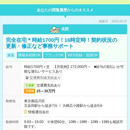
あなたの閲覧履歴からのオススメ
掲載日：2026.08.07
未読
完全在宅＊時給1700円！16時定時！契約状況の
更新・修正など事務サポート
派遣
職種未経験OK
ブランクOK
WEB登録・面接OK
時給1700円＋交 【月収例】272,000円～ ■給与の前払いが可
給与
能な速払いサービスあり
交通費別途支給あり
交通費支給あり
交通費
25～30万円
月収例
東京都品川区
勤務地
五反田駅から徒歩7分
/
大崎広小路駅から徒歩5分
情報通信会社
9:00～16:00 ※休憩60分。10時～18時・10時～19時も相談可
勤務時間
能です。