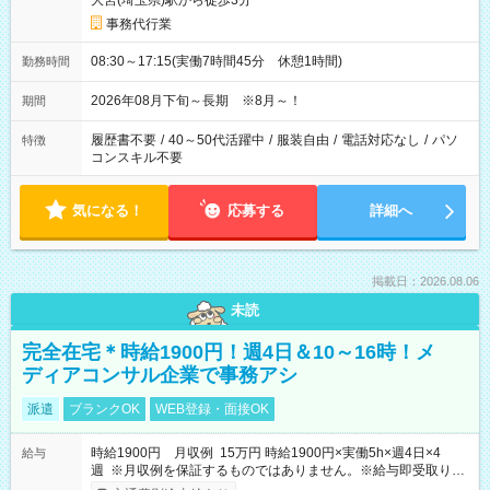
大宮(埼玉県)駅から徒歩3分
事務代行業
08:30～17:15(実働7時間45分 休憩1時間)
勤務時間
2026年08月下旬～長期 ※8月～！
期間
履歴書不要
/
40～50代活躍中
/
服装自由
/
電話対応なし
/
パソ
特徴
コンスキル不要
気になる！
応募する
詳細へ
掲載日：2026.08.06
未読
完全在宅＊時給1900円！週4日＆10～16時！メ
ディアコンサル企業で事務アシ
派遣
ブランクOK
WEB登録・面接OK
時給1900円 月収例 15万円 時給1900円×実働5h×週4日×4
給与
週 ※月収例を保証するものではありません。※給与即受取りサ
ービス利用可（利用条件有）