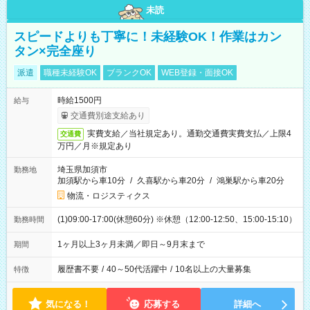
未読
スピードよりも丁寧に！未経験OK！作業はカン
タン×完全座り
派遣
職種未経験OK
ブランクOK
WEB登録・面接OK
時給1500円
給与
交通費別途支給あり
実費支給／当社規定あり。通勤交通費実費支払／上限4
交通費
万円／月※規定あり
埼玉県加須市
勤務地
加須駅から車10分
/
久喜駅から車20分
/
鴻巣駅から車20分
物流・ロジスティクス
(1)09:00-17:00(休憩60分) ※休憩（12:00-12:50、15:00-15:10）
勤務時間
1ヶ月以上3ヶ月未満／即日～9月末まで
期間
履歴書不要
/
40～50代活躍中
/
10名以上の大量募集
特徴
気になる！
応募する
詳細へ