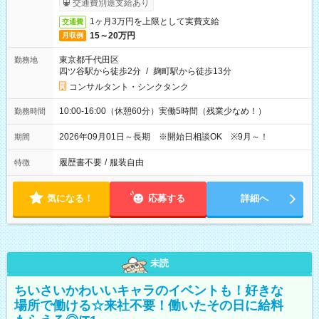
交通費別途支給あり
1ヶ月3万円を上限として実費支給
交通費
15～20万円
月収例
東京都千代田区
勤務地
四ツ谷駅から徒歩2分
/
麹町駅から徒歩13分
コンサルタント・シンクタンク
10:00-16:00（休憩60分）実働5時間（残業少なめ！）
勤務時間
2026年09月01日～長期 ※開始日相談OK ※9月～！
期間
履歴書不要
/
服装自由
特徴
気になる！
応募する
詳細へ
未読
ちいさいかわいいキャラのイベントも！好きな
場所で働ける☆来社不要！働いたその日に給料