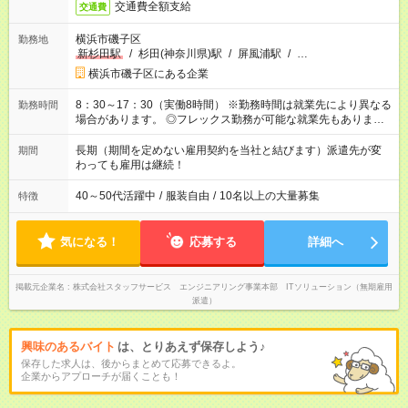
交通費全額支給
交通費
横浜市磯子区
勤務地
新杉田駅
/
杉田(神奈川県)駅
/
屏風浦駅
/
…
横浜市磯子区にある企業
8：30～17：30（実働8時間） ※勤務時間は就業先により異なる
勤務時間
場合があります。 ◎フレックス勤務が可能な就業先もありま
す。 ◎今よりもさらに働きやすい環境をつくるべく、 働き方
改革に全社をあげて取り組んでいます。
長期（期間を定めない雇用契約を当社と結びます）派遣先が変
期間
わっても雇用は継続！
40～50代活躍中
/
服装自由
/
10名以上の大量募集
特徴
気になる！
応募する
詳細へ
掲載元企業名
株式会社スタッフサービス エンジニアリング事業本部 ITソリューション（無期雇用
派遣）
興味のあるバイト
は、とりあえず保存しよう♪
保存した求人は、後からまとめて応募できるよ。
企業からアプローチが届くことも！