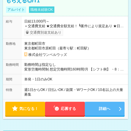
もらえる◎/T1
アルバイト
職種未経験OK
日給13,000円～
給与
＋交通費支給 ★交通費全額支給！ ┗案件により規定あり ★日払
いOK！（規定あり） ┗働いたその日に現金GET♪ お仕事後はコ
交通費別途支給あり
ンビニATMから 日払い分を引き落とせます！ 【試用期間】試
用期間なし
東京都町田市
勤務地
東京都町田市原町田（最寄り駅：町田駅）
株式会社ワンベルウッズ
勤務時間は指定なし
勤務時間
変形労働時間制 想定労働時間160時間/月 【シフト例】 ・8：00
～21：00
単発・1日のみOK
期間
週1日からOK / 日払いOK / 副業・WワークOK / 10名以上の大量
特徴
募集
気になる！
応募する
詳細へ