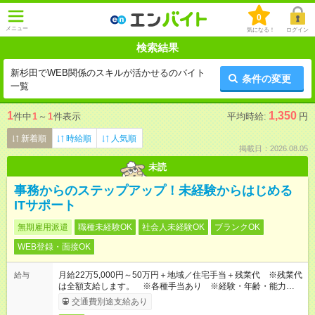
0
メニュー
気になる！
ログイン
検索結果
新杉田でWEB関係のスキルが活かせるのバイト
条件の変更
一覧
1
1,350
件中
1
～
1
件表示
平均時給:
円
新着順
時給順
人気順
掲載日：2026.08.05
未読
事務からのステップアップ！未経験からはじめる
ITサポート
無期雇用派遣
職種未経験OK
社会人未経験OK
ブランクOK
WEB登録・面接OK
月給22万5,000円～50万円＋地域／住宅手当＋残業代 ※残業代
給与
は全額支給します。 ※各種手当あり ※経験・年齢・能力等を
考慮して加給・優遇します。
交通費別途支給あり