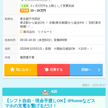
1ヶ月3万円を上限として実費支給
交通費
25～30万円
月収例
東京都千代田区
勤務地
東京駅から徒歩2分
/
京橋(東京都)駅から徒歩4分
/
宝町(東京
都)駅
/
…
株式会社 リクルート
09:30-18:30（休憩60分）実働8時間
勤務時間
2026年10月01日～長期 ※開始日相談OK ※10月～！
期間
履歴書不要
特徴
気になる！
応募する
詳細へ
掲載日：2026.08.07
未読
【シフト自由・現金手渡しOK】iPhoneなどス
マホの充電を繋げるだけ！