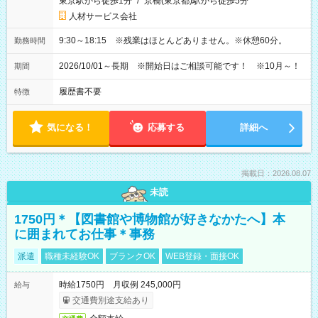
東京駅から徒歩1分
/
京橋(東京都)駅から徒歩5分
人材サービス会社
9:30～18:15 ※残業はほとんどありません。※休憩60分。
勤務時間
2026/10/01～長期 ※開始日はご相談可能です！ ※10月～！
期間
履歴書不要
特徴
気になる！
応募する
詳細へ
掲載日：2026.08.07
未読
1750円＊【図書館や博物館が好きなかたへ】本
に囲まれてお仕事＊事務
派遣
職種未経験OK
ブランクOK
WEB登録・面接OK
時給1750円 月収例 245,000円
給与
交通費別途支給あり