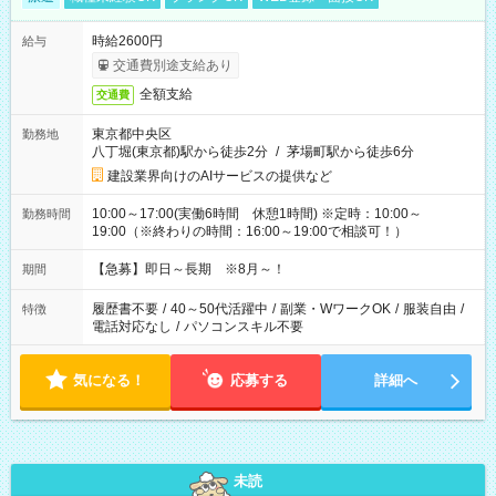
時給2600円
給与
交通費別途支給あり
全額支給
交通費
東京都中央区
勤務地
八丁堀(東京都)駅から徒歩2分
/
茅場町駅から徒歩6分
建設業界向けのAIサービスの提供など
10:00～17:00(実働6時間 休憩1時間) ※定時：10:00～
勤務時間
19:00（※終わりの時間：16:00～19:00で相談可！）
【急募】即日～長期 ※8月～！
期間
履歴書不要
/
40～50代活躍中
/
副業・WワークOK
/
服装自由
/
特徴
電話対応なし
/
パソコンスキル不要
気になる！
応募する
詳細へ
未読