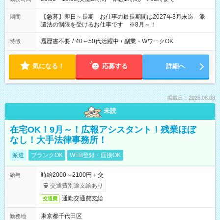
【急募】即日～長期 お仕事の最長期間は2027年3月末迄 派
期間
遣法の制限を受けるお仕事です ※8月～！
履歴書不要
/
40～50代活躍中
/
副業・WワークOK
特徴
気になる！
応募する
詳細へ
掲載日：2026.08.08
未読
在宅OK！9月～！広報アシスタント！残業ほぼ
なし！大手法律事務所！
派遣
ブランクOK
WEB登録・面接OK
時給2000～2100円＋交
給与
交通費別途支給あり
通勤交通費支給
交通費
東京都千代田区
勤務地