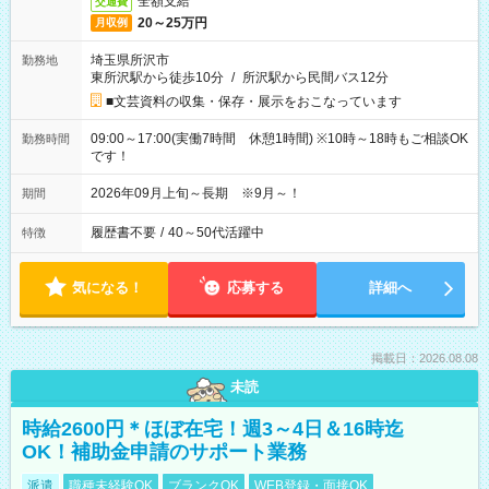
全額支給
交通費
20～25万円
月収例
埼玉県所沢市
勤務地
東所沢駅から徒歩10分
/
所沢駅から民間バス12分
■文芸資料の収集・保存・展示をおこなっています
09:00～17:00(実働7時間 休憩1時間) ※10時～18時もご相談OK
勤務時間
です！
2026年09月上旬～長期 ※9月～！
期間
履歴書不要
/
40～50代活躍中
特徴
気になる！
応募する
詳細へ
掲載日：2026.08.08
未読
時給2600円＊ほぼ在宅！週3～4日＆16時迄
OK！補助金申請のサポート業務
派遣
職種未経験OK
ブランクOK
WEB登録・面接OK