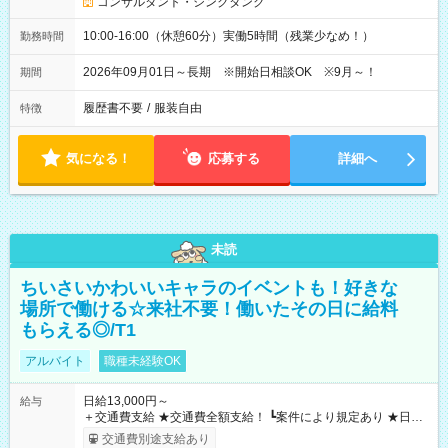
コンサルタント・シンクタンク
10:00-16:00（休憩60分）実働5時間（残業少なめ！）
勤務時間
2026年09月01日～長期 ※開始日相談OK ※9月～！
期間
履歴書不要
/
服装自由
特徴
気になる！
応募する
詳細へ
未読
ちいさいかわいいキャラのイベントも！好きな
場所で働ける☆来社不要！働いたその日に給料
もらえる◎/T1
アルバイト
職種未経験OK
日給13,000円～
給与
＋交通費支給 ★交通費全額支給！ ┗案件により規定あり ★日払
いOK！（規定あり） ┗働いたその日に現金GET♪ お仕事後はコ
交通費別途支給あり