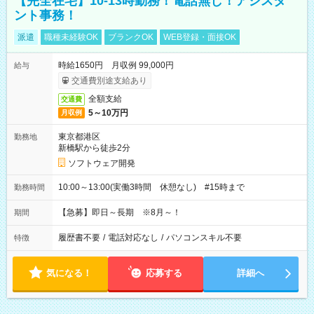
【完全在宅】10-13時勤務！電話無し！アシスタ
ント事務！
派遣
職種未経験OK
ブランクOK
WEB登録・面接OK
時給1650円 月収例 99,000円
給与
交通費別途支給あり
全額支給
交通費
5～10万円
月収例
東京都港区
勤務地
新橋駅から徒歩2分
ソフトウェア開発
10:00～13:00(実働3時間 休憩なし) #15時まで
勤務時間
【急募】即日～長期 ※8月～！
期間
履歴書不要
/
電話対応なし
/
パソコンスキル不要
特徴
気になる！
応募する
詳細へ