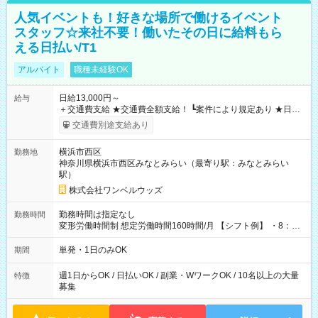
人気イベントも！好きな場所で働けるイベント
スタッフ☆来社不要！働いたその日に給料もら
える日払い/T1
アルバイト
職種未経験OK
日給13,000円～
給与
＋交通費支給 ★交通費全額支給！ ┗案件により規定あり ★日払
いOK！（規定あり） ┗働いたその日に現金GET♪ お仕事後はコ
交通費別途支給あり
ンビニATMから 日払い分を引き落とせます！ 【試用期間】試
用期間なし
横浜市西区
勤務地
神奈川県横浜市西区みなとみらい（最寄り駅：みなとみらい
駅）
株式会社ワンベルウッズ
勤務時間は指定なし
勤務時間
変形労働時間制 想定労働時間160時間/月 【シフト例】 ・8：00
～21：00
単発・1日のみOK
期間
週1日からOK / 日払いOK / 副業・WワークOK / 10名以上の大量
特徴
募集