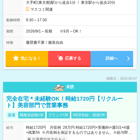
大手町(東京都)駅から徒歩1分
/
東京駅から徒歩10分
マスコミ関連
9:30～17:30
勤務時間
2026/9/1～長期 ※9月～OK！
期間
履歴書不要
/
服装自由
特徴
気になる！
応募する
詳細へ
掲載日：2026.08.07
未読
完全在宅＊未経験OK！時給1720円【リクルー
ト】美容部門で営業事務
派遣
職種未経験OK
ブランクOK
WEB登録・面接OK
時給1720円 月収例 28万円 時給1720円×実働8h×週5日×4週
給与
+残業5h ※月収例を保証するものではありません。※給与即受
取りサービス利用可（利用条件有）
交通費別途支給あり