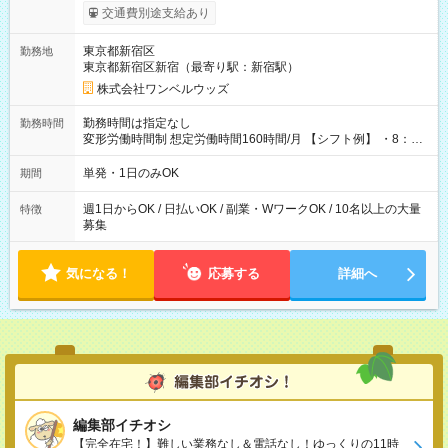
いOK！（規定あり） ┗働いたその日に現金GET♪ お仕事後はコ
交通費別途支給あり
ンビニATMから 日払い分を引き落とせます！ 【試用期間】試
用期間なし
東京都新宿区
勤務地
東京都新宿区新宿（最寄り駅：新宿駅）
株式会社ワンベルウッズ
勤務時間は指定なし
勤務時間
変形労働時間制 想定労働時間160時間/月 【シフト例】 ・8：00
～21：00
単発・1日のみOK
期間
週1日からOK / 日払いOK / 副業・WワークOK / 10名以上の大量
特徴
募集
気になる！
応募する
詳細へ
編集部イチオシ
【完全在宅！】難しい業務なし＆電話なし！ゆっくりの11時