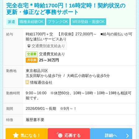
完全在宅＊時給1700円！16時定時！契約状況の
更新・修正など事務サポート
派遣
職種未経験OK
ブランクOK
WEB登録・面接OK
時給1700円＋交 【月収例】272,000円～ ■給与の前払いが可
給与
能な速払いサービスあり
交通費別途支給あり
交通費支給あり
交通費
25～30万円
月収例
東京都品川区
勤務地
五反田駅から徒歩7分
/
大崎広小路駅から徒歩5分
情報通信会社
9:00～16:00 ※休憩60分。10時～18時・10時～19時も相談可
勤務時間
能です。
2026/09/01～長期 ※9月～！
期間
履歴書不要
特徴
気になる！
応募する
詳細へ