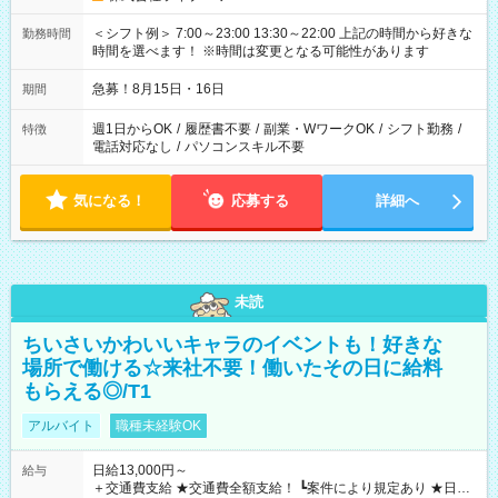
＜シフト例＞ 7:00～23:00 13:30～22:00 上記の時間から好きな
勤務時間
時間を選べます！ ※時間は変更となる可能性があります
急募！8月15日・16日
期間
週1日からOK
/
履歴書不要
/
副業・WワークOK
/
シフト勤務
/
特徴
電話対応なし
/
パソコンスキル不要
気になる！
応募する
詳細へ
未読
ちいさいかわいいキャラのイベントも！好きな
場所で働ける☆来社不要！働いたその日に給料
もらえる◎/T1
アルバイト
職種未経験OK
日給13,000円～
給与
＋交通費支給 ★交通費全額支給！ ┗案件により規定あり ★日払