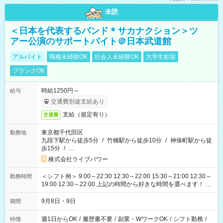
未読
＜日本を代表するバンド＊サカナクション＞ツ
アー公演のサポートバイト＠日本武道館
アルバイト
職種未経験OK
社会人未経験OK
大学生歓迎
ブランクOK
時給1250円～
給与
交通費別途支給あり
支給（規定有り）
交通費
東京都千代田区
勤務地
九段下駅から徒歩5分
/
竹橋駅から徒歩10分
/
神保町駅から徒
歩15分
/
…
株式会社ライブパワー
＜シフト例＞ 9:00～22:30 12:30～22:00 15:30～21:00 12:30～
勤務時間
19:00 12:30～22:00 上記の時間から好きな時間を選べます！ ※
時間は変更となる可能性があります
9月8日・9日
期間
週1日からOK
/
履歴書不要
/
副業・WワークOK
/
シフト勤務
/
特徴