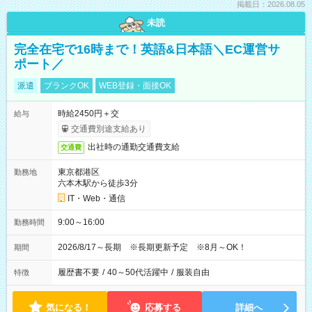
掲載日：2026.08.05
未読
完全在宅で16時まで！英語&日本語＼EC運営サ
ポート／
派遣
ブランクOK
WEB登録・面接OK
時給2450円＋交
給与
交通費別途支給あり
出社時の通勤交通費支給
交通費
東京都港区
勤務地
六本木駅から徒歩3分
IT・Web・通信
9:00～16:00
勤務時間
2026/8/17～長期 ※長期更新予定 ※8月～OK！
期間
履歴書不要
/
40～50代活躍中
/
服装自由
特徴
気になる！
応募する
詳細へ