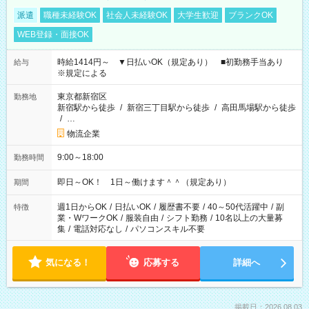
派遣
職種未経験OK
社会人未経験OK
大学生歓迎
ブランクOK
WEB登録・面接OK
時給1414円～ ▼日払いOK（規定あり） ■初勤務手当あり
給与
※規定による
東京都新宿区
勤務地
新宿駅から徒歩
/
新宿三丁目駅から徒歩
/
高田馬場駅から徒歩
/
…
物流企業
9:00～18:00
勤務時間
即日～OK！ 1日～働けます＾＾（規定あり）
期間
週1日からOK
/
日払いOK
/
履歴書不要
/
40～50代活躍中
/
副
特徴
業・WワークOK
/
服装自由
/
シフト勤務
/
10名以上の大量募
集
/
電話対応なし
/
パソコンスキル不要
気になる！
応募する
詳細へ
掲載日：2026.08.03