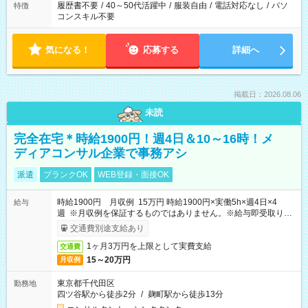
履歴書不要
/
40～50代活躍中
/
服装自由
/
電話対応なし
/
パソ
特徴
コンスキル不要
気になる！
応募する
詳細へ
掲載日：2026.08.06
未読
完全在宅＊時給1900円！週4日＆10～16時！メ
ディアコンサル企業で事務アシ
派遣
ブランクOK
WEB登録・面接OK
時給1900円 月収例 15万円 時給1900円×実働5h×週4日×4
給与
週 ※月収例を保証するものではありません。※給与即受取りサ
ービス利用可（利用条件有）
交通費別途支給あり
1ヶ月3万円を上限として実費支給
交通費
15～20万円
月収例
東京都千代田区
勤務地
四ツ谷駅から徒歩2分
/
麹町駅から徒歩13分