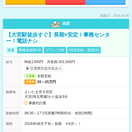
掲載日：2026.08.06
未読
【大宮駅徒歩すぐ】長期×安定！事務センタ
ー！電話ナシ
派遣
職種未経験OK
ブランクOK
WEB登録・面接OK
時給1300円 月収例 201,500円
給与
交通費別途支給あり
全額支給
交通費
20～25万円
月収例
さいたま市大宮区
勤務地
大宮(埼玉県)駅から徒歩3分
事務代行業
08:30～17:15(実働7時間45分 休憩1時間)
勤務時間
2026年08月下旬～長期 ※8月～！
期間