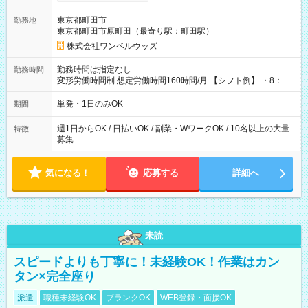
ンビニATMから 日払い分を引き落とせます！ 【試用期間】試
用期間なし
東京都町田市
勤務地
東京都町田市原町田（最寄り駅：町田駅）
株式会社ワンベルウッズ
勤務時間は指定なし
勤務時間
変形労働時間制 想定労働時間160時間/月 【シフト例】 ・8：00
～21：00
単発・1日のみOK
期間
週1日からOK / 日払いOK / 副業・WワークOK / 10名以上の大量
特徴
募集
気になる！
応募する
詳細へ
未読
スピードよりも丁寧に！未経験OK！作業はカン
タン×完全座り
派遣
職種未経験OK
ブランクOK
WEB登録・面接OK