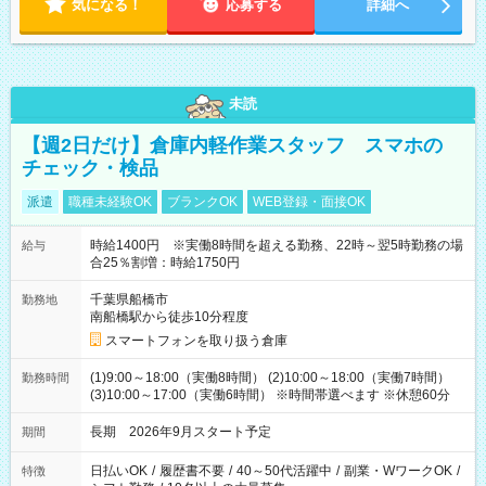
気になる！
応募する
詳細へ
未読
【週2日だけ】倉庫内軽作業スタッフ スマホの
チェック・検品
派遣
職種未経験OK
ブランクOK
WEB登録・面接OK
時給1400円 ※実働8時間を超える勤務、22時～翌5時勤務の場
給与
合25％割増：時給1750円
千葉県船橋市
勤務地
南船橋駅から徒歩10分程度
スマートフォンを取り扱う倉庫
(1)9:00～18:00（実働8時間） (2)10:00～18:00（実働7時間）
勤務時間
(3)10:00～17:00（実働6時間） ※時間帯選べます ※休憩60分
長期 2026年9月スタート予定
期間
日払いOK
/
履歴書不要
/
40～50代活躍中
/
副業・WワークOK
/
特徴