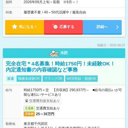
2026年09月上旬～長期 ※9月～！
期間
履歴書不要
/
40～50代活躍中
/
服装自由
特徴
気になる！
応募する
詳細へ
掲載日：2026.08.07
未読
完全在宅＊4名募集！時給1750円！未経験OK！
内定通知書の内容確認など事務
派遣
職種未経験OK
ブランクOK
WEB登録・面接OK
時給1750円＋交 【月収例】290,937円～ ■給与の前払いが可
給与
能な速払いサービスあり
交通費別途支給あり
交通費支給あり
交通費
25～30万円
月収例
東京都千代田区
勤務地