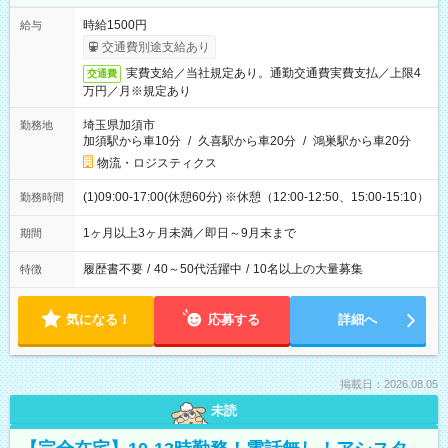
時給1500円
給与
交通費別途支給あり
実費支給／当社規定あり。通勤交通費実費支払／上限4
交通費
万円／月※規定あり
埼玉県加須市
勤務地
加須駅から車10分
/
久喜駅から車20分
/
鴻巣駅から車20分
物流・ロジスティクス
(1)09:00-17:00(休憩60分) ※休憩（12:00-12:50、15:00-15:10）
勤務時間
1ヶ月以上3ヶ月未満／即日～9月末まで
期間
履歴書不要
/
40～50代活躍中
/
10名以上の大量募集
特徴
気になる！
応募する
詳細へ
掲載日：2026.08.05
未読