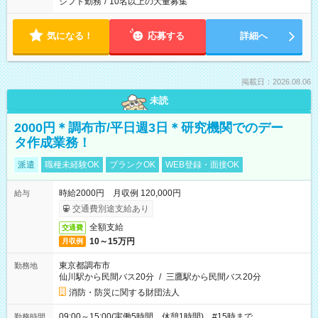
シフト勤務
/
10名以上の大量募集
気になる！
応募する
詳細へ
掲載日：2026.08.06
未読
2000円＊調布市/平日週3日＊研究機関でのデー
タ作成業務！
派遣
職種未経験OK
ブランクOK
WEB登録・面接OK
時給2000円 月収例 120,000円
給与
交通費別途支給あり
全額支給
交通費
10～15万円
月収例
東京都調布市
勤務地
仙川駅から民間バス20分
/
三鷹駅から民間バス20分
消防・防災に関する財団法人
09:00～15:00(実働5時間 休憩1時間) #15時まで
勤務時間