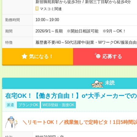
新宿御苑前駅から徒歩3分
/
新宿三丁目駅から徒歩4分
マスコミ関連
10:00～19:00
勤務時間
2026/9/1～長期 ※開始日相談可能 ※9月～OK！
期間
履歴書不要
/
40～50代活躍中
/
副業・WワークOK
/
服装自由
特徴
気になる！
応募する
未読
在宅OK！【働き方自由！】o*大手メーカーでの
派遣
ブランクOK
WEB登録・面接OK
＼リモートOK！／残業無しで定時ピタ！1日5時間