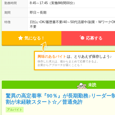
8:45～17:45（実働8時間00分）
勤務時間
即日～長期
期間
日払いOK
/
履歴書不要
/
40～50代活躍中
/
副業・WワークO
特徴
不要
気になる！
応募する
興味のあるバイト
は、とりあえず保存しよう♪
保存した求人は、後からまとめて応募できるよ。
企業からアプローチが届くことも！
未読
驚異の高定着率『90％』が長期勤務♪リーダー
割が未経験スタート☆／普通免許
アルバイト