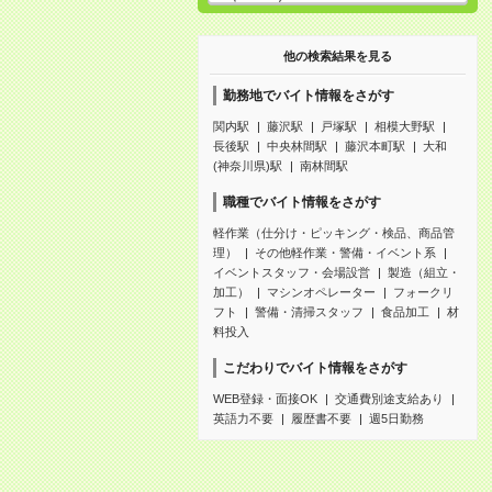
他の検索結果を見る
勤務地でバイト情報をさがす
関内駅
藤沢駅
戸塚駅
相模大野駅
長後駅
中央林間駅
藤沢本町駅
大和
(神奈川県)駅
南林間駅
職種でバイト情報をさがす
軽作業（仕分け・ピッキング・検品、商品管
理）
その他軽作業・警備・イベント系
イベントスタッフ・会場設営
製造（組立・
加工）
マシンオペレーター
フォークリ
フト
警備・清掃スタッフ
食品加工
材
料投入
こだわりでバイト情報をさがす
WEB登録・面接OK
交通費別途支給あり
英語力不要
履歴書不要
週5日勤務