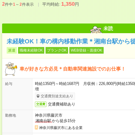
1,350
2
平均時給:
円
件中
1
～
2
件表示
未読
未経験OK！車の構内移動作業＊湘南台駅から徒
派遣
職種未経験OK
ブランクOK
WEB登録・面接OK
車が好きな方必見＊自動車関連施設でのお仕事！
時給1350円～時給1687円 月収例：226,800円(時給1
給与
増
交通費別途支給あり
交通費補助あり
交通費
神奈川県藤沢市
勤務地
湘南台駅
から徒歩15分
神奈川県藤沢市にある企業