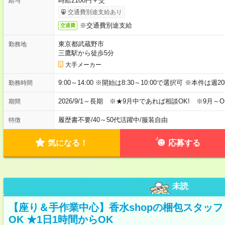
時給2100円＋交
給与
交通費別途支給あり
※交通費別途支給
交通費
東京都武蔵野市
勤務地
三鷹駅から徒歩5分
大手メーカー
9:00～14:00 ※開始は8:30～10:00で選択可 ※本件は
勤務時間
2026/9/1～長期 ※★9月中であれば相談OK! ※9月～O
期間
履歴書不要
/
40～50代活躍中
/
服装自由
特徴
気になる！
応募する
未読
【座り＆手作業中心】香水shopの梱包スタッフ 
OK ★1日1時間からOK