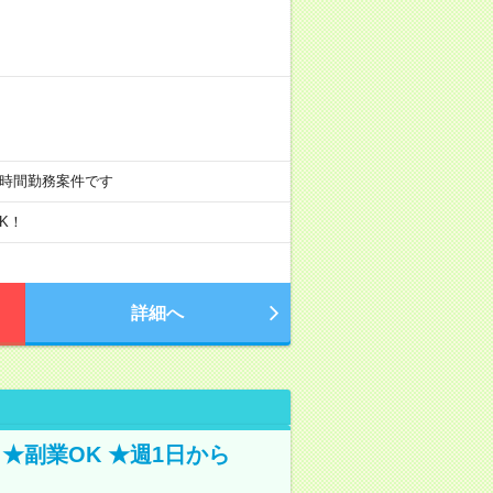
週20時間勤務案件です
K！
詳細へ
★副業OK ★週1日から