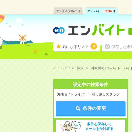
エン派遣
71570
件
エン バイト
82182
件
0
気になるリスト
保存した希
バイトTOP
関東
神奈川のアルバイト・バイ
設定中の検索条件
湘南台 / ドライバー・引っ越しスタッフ
条件の変更
条件を保存して
メールを受け取る