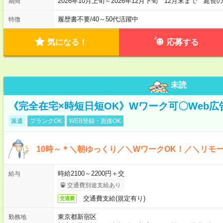
2026年10月上旬～2026年12月下旬 12月末まで 延
期間
履歴書不要
/
40～50代活躍中
特徴
気になる！
応募する
未読
《完全在宅×時短日短OK》Wワーク可〇Web
派遣
ブランクOK
WEB登録・面接OK
10時～＊＼朝ゆっくり／＼WワークOK！／＼リモー
時給2100～2200円＋交
給与
交通費別途支給あり
交通費支給(規定有り)
交通費
東京都新宿区
勤務地