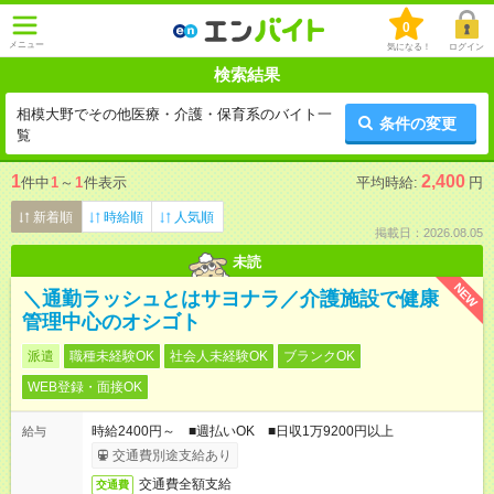
0
メニュー
気になる！
ログイン
検索結果
相模大野でその他医療・介護・保育系のバイト一
条件の変更
覧
1
2,400
件中
1
～
1
件表示
平均時給:
円
新着順
時給順
人気順
掲載日：2026.08.05
未読
NEW
＼通勤ラッシュとはサヨナラ／介護施設で健康
管理中心のオシゴト
派遣
職種未経験OK
社会人未経験OK
ブランクOK
WEB登録・面接OK
時給2400円～ ■週払いOK ■日収1万9200円以上
給与
交通費別途支給あり
交通費全額支給
交通費