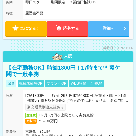
即日スタート、期間限定 ※開始日相談OK
期間
履歴書不要
特徴
気になる！
応募する
詳細へ
掲載日：2026.08.06
未読
【在宅勤務OK】時給1800円！17時まで＊霞ケ
関で一般事務
派遣
職種未経験OK
ブランクOK
WEB登録・面接OK
時給1800円 月収例 26万円 時給1800円×実働7h×週5日×4週
給与
+残業5h ※月収例を保証するものではありません。※給与即受
取りサービス利用可（利用条件有）
交通費別途支給あり
1ヶ月3万円を上限として実費支給
交通費
25～30万円
月収例
東京都千代田区
勤務地