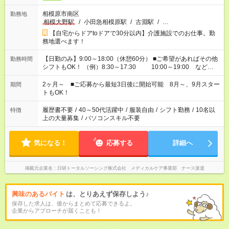
相模原市南区
勤務地
相模大野駅
/
小田急相模原駅
/
古淵駅
/
…
【自宅からドアtoドアで30分以内】介護施設でのお仕事。勤
務地選べます！
【日勤のみ】9:00～18:00（休憩60分） ■ご希望があればその他
勤務時間
シフトもOK！ （例）8:30～17:30 10:00～19:00 など
「家族とお休みを合わせたい」 「余裕を持って夕飯の準備がし
たい」 「できれば残業はしたくない」 など、ご希望があれば教
2ヶ月～ ■ご応募から最短3日後に開始可能 8月～、9月スター
期間
えてくださいね。 ※Wワーク希望の方へ 今ご覧のお仕事で希望
トもOK！
する勤務時間と、もう1つのお仕事の勤務時間。 合計で週40時
間を超える場合は応募できません
履歴書不要
/
40～50代活躍中
/
服装自由
/
シフト勤務
/
10名以
特徴
上の大量募集
/
パソコンスキル不要
気になる！
応募する
詳細へ
掲載元企業名
日研トータルソーシング株式会社 メディカルケア事業部 ナース派遣
興味のあるバイト
は、とりあえず保存しよう♪
保存した求人は、後からまとめて応募できるよ。
企業からアプローチが届くことも！