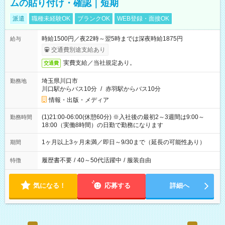
ムの貼り付け・確認｜短期
派遣
職種未経験OK
ブランクOK
WEB登録・面接OK
時給1500円／夜22時～翌5時までは深夜時給1875円
給与
交通費別途支給あり
実費支給／当社規定あり。
交通費
埼玉県川口市
勤務地
川口駅からバス10分
/
赤羽駅からバス10分
情報・出版・メディア
(1)21:00-06:00(休憩60分) ※入社後の最初2～3週間は9:00～
勤務時間
18:00（実働8時間）の日勤で勤務になります
1ヶ月以上3ヶ月未満／即日～9/30まで（延長の可能性あり）
期間
履歴書不要
/
40～50代活躍中
/
服装自由
特徴
気になる！
応募する
詳細へ