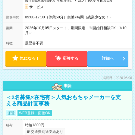
霞ケ関(東京都)駅から徒歩9分
/
虎ノ門駅から徒歩2分
サ－ビス
09:00-17:00（休憩60分）実働7時間（残業少なめ！）
勤務時間
2026年10月05日スタート、期間限定 ※開始日相談OK ※10
期間
月～！
履歴書不要
特徴
気になる！
応募する
詳細へ
掲載日：2026.08.06
未読
＜2名募集×在宅有＞人気おもちゃメーカーを支
える商品計画事務
派遣
WEB登録・面接OK
時給1800円
給与
交通費別途支給あり