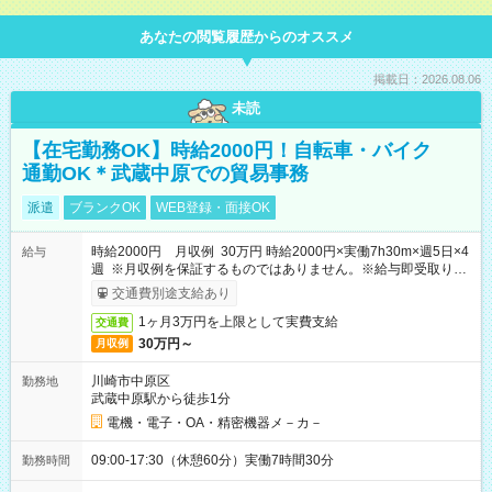
あなたの閲覧履歴からのオススメ
掲載日：2026.08.06
未読
【在宅勤務OK】時給2000円！自転車・バイク
通勤OK＊武蔵中原での貿易事務
派遣
ブランクOK
WEB登録・面接OK
時給2000円 月収例 30万円 時給2000円×実働7h30m×週5日×4
給与
週 ※月収例を保証するものではありません。※給与即受取りサ
ービス利用可（利用条件有）
交通費別途支給あり
1ヶ月3万円を上限として実費支給
交通費
30万円～
月収例
川崎市中原区
勤務地
武蔵中原駅から徒歩1分
電機・電子・OA・精密機器メ－カ－
09:00-17:30（休憩60分）実働7時間30分
勤務時間