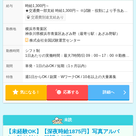
時給1,300円～
給与
★交通費一部支給 時給1,300円～ ※試験・役割により手当あり
※勤務回数により昇給あり 【即給（前払い）オプションあ
交通費別途支給あり
り！】 希望される場合、勤務から1週間ほどで給与の一部を受け
取れます。 ※手数料418円がかかります。 【過去試験日の収入
横浜市青葉区
勤務地
例】 ・河合塾模擬試験 8:30～17:30（休憩1時間） 時給1,300円
神奈川県横浜市青葉区あざみ野（最寄り駅：あざみ野駅）
×8時間＝日収10,400円＋交通費 ※当日の役割により時給＋100
円の場合あり ・国家試験 7:00～13:30（休憩なし） 時給1,300
株式会社全国試験運営センター
円（役割手当＋100円）×6時間＝日収8,400円＋交通費 【試用期
間】試用期間なし
シフト制
勤務時間
1日あたりの実働時間：最大7時間/日 09：00～17：00 ※勤務時
間は 試験により異なります。
単発・1日のみOK / 短期（1ヶ月以内）
期間
週1日からOK / 副業・WワークOK / 10名以上の大量募集
特徴
気になる！
応募する
詳細へ
未読
【未経験OK】【深夜時給1875円】写真アルバ