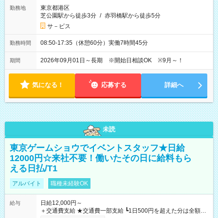
東京都港区
勤務地
芝公園駅から徒歩3分
/
赤羽橋駅から徒歩5分
サ－ビス
08:50-17:35（休憩60分）実働7時間45分
勤務時間
2026年09月01日～長期 ※開始日相談OK ※9月～！
期間
気になる！
応募する
詳細へ
未読
東京ゲームショウでイベントスタッフ★日給
12000円☆来社不要！働いたその日に給料もら
える日払/T1
アルバイト
職種未経験OK
日給12,000円～
給与
＋交通費支給 ★交通費一部支給 ┗1日500円を超えた分は全額支