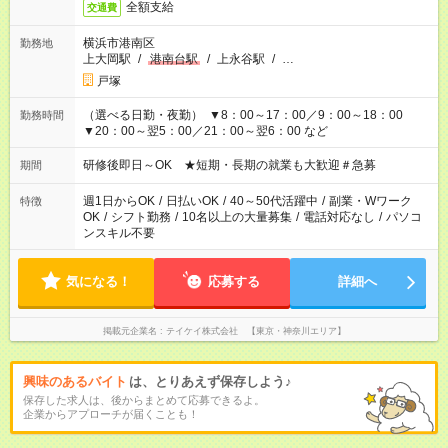
全額支給
交通費
横浜市港南区
勤務地
上大岡駅
/
港南台駅
/
上永谷駅
/
…
戸塚
（選べる日勤・夜勤） ▼8：00～17：00／9：00～18：00
勤務時間
▼20：00～翌5：00／21：00～翌6：00 など
研修後即日～OK ★短期・長期の就業も大歓迎＃急募
期間
週1日からOK
/
日払いOK
/
40～50代活躍中
/
副業・Wワーク
特徴
OK
/
シフト勤務
/
10名以上の大量募集
/
電話対応なし
/
パソコ
ンスキル不要
気になる！
応募する
詳細へ
掲載元企業名
テイケイ株式会社 【東京・神奈川エリア】
興味のあるバイト
は、とりあえず保存しよう♪
保存した求人は、後からまとめて応募できるよ。
企業からアプローチが届くことも！