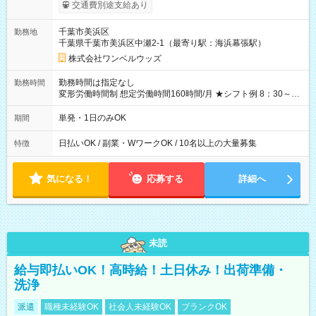
給！ ※往復500円以内の方は自己負担となります ★日払いOK！
交通費別途支給あり
（規定あり） ┗働いたその日に現金GET♪ お仕事後はコンビニ
ATMから 日払い分を引き落とせます！ 【試用期間】試用期間
千葉市美浜区
勤務地
なし
千葉県千葉市美浜区中瀬2-1（最寄り駅：海浜幕張駅）
株式会社ワンベルウッズ
勤務時間は指定なし
勤務時間
変形労働時間制 想定労働時間160時間/月 ★シフト例 8：30～
19：00
単発・1日のみOK
期間
日払いOK / 副業・WワークOK / 10名以上の大量募集
特徴
気になる！
応募する
詳細へ
未読
給与即払いOK！高時給！土日休み！出荷準備・
洗浄
派遣
職種未経験OK
社会人未経験OK
ブランクOK