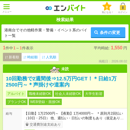
0
メニュー
気になる！
ログイン
検索結果
港南台でその他軽作業・警備・イベント系のバイ
条件の変更
ト一覧
1
1,550
件中
1
～
1
件表示
平均時給:
円
新着順
時給順
人気順
掲載日：2026.08.02
未読
10回勤務で2週間後⇒12.5万円GET！＊日給1万
2500円～＊声掛けや道案内
アルバイト
職種未経験OK
社会人未経験OK
大学生歓迎
ブランクOK
WEB登録・面接OK
【日勤】1万2500円～ 【夜勤】1万4000円～ ＊原則月2回払い
給与
（10日・25日） 他、週払い・日払いの制度もあり（規定あり）
＃日収1万円以上
交通費別途支給あり