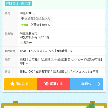
WEB登録・面接OK
時給1600円
給与
交通費別途支給あり
交通費支給有り
交通費
埼玉県和光市
勤務地
和光市駅からバス10分
製造外
8:00～17:30 ※表記のうち実働8時間です。
勤務時間
長期【ご応募から1週間以内(最短2日目)のスピード就業が可能】
期間
即日～
日払いOK
/
履歴書不要
/
電話対応なし
/
パソコンスキル不要
特徴
気になる！
応募する
詳細へ