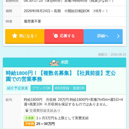
08:30-17:10（休憩60分）実働7時間40分（残業少なめ！）
勤務時間
2026年08月24日～長期 ※開始日相談OK ※8月～！
期間
履歴書不要
特徴
気になる！
応募する
詳細へ
掲載日：2026.08.10
未読
時給1800円！【複数名募集】【社員前提】芝公
園での営業事務
紹介予定派遣
ブランクOK
WEB登録・面接OK
時給1800円 月収例 29万円 時給1800円×実働7h45m×週5日×4
給与
週+残業10h ※月収例を保証するものではありません。
交通費別途支給あり
1ヶ月3万円を上限として実費支給
交通費
25～30万円
月収例