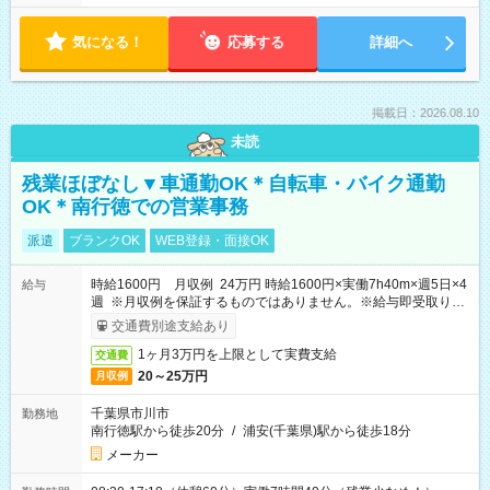
気になる！
応募する
詳細へ
掲載日：2026.08.10
未読
残業ほぼなし▼車通勤OK＊自転車・バイク通勤
OK＊南行徳での営業事務
派遣
ブランクOK
WEB登録・面接OK
時給1600円 月収例 24万円 時給1600円×実働7h40m×週5日×4
給与
週 ※月収例を保証するものではありません。※給与即受取りサ
ービス利用可（利用条件有）
交通費別途支給あり
1ヶ月3万円を上限として実費支給
交通費
20～25万円
月収例
千葉県市川市
勤務地
南行徳駅から徒歩20分
/
浦安(千葉県)駅から徒歩18分
メーカー