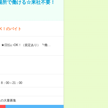
場所で働ける☆来社不要！
K！のバイト
 ★日払いOK！（規定あり） ┗働…
：00～21：00
以上の大量募集