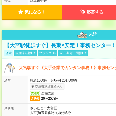
履歴書不要
特徴
気になる！
応募する
未読
【大宮駅徒歩すぐ】長期×安定！事務センター
派遣
職種未経験OK
ブランクOK
WEB登録・面接OK
大宮駅すぐ《大手企業でカンタン事務！》事務セン
時給1300円 月収例 201,500円
給与
交通費別途支給あり
全額支給
交通費
20～25万円
月収例
さいたま市大宮区
勤務地
大宮(埼玉県)駅から徒歩3分