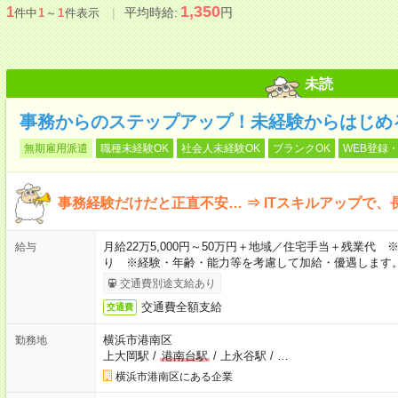
1,350
1
平均時給:
円
件中
1
～
1
件表示
未読
事務からのステップアップ！未経験からはじめる
無期雇用派遣
職種未経験OK
社会人未経験OK
ブランクOK
WEB登録・
事務経験だけだと正直不安… ⇒ ITスキルアップで
月給22万5,000円～50万円＋地域／住宅手当＋残業代
給与
り ※経験・年齢・能力等を考慮して加給・優遇します
交通費別途支給あり
交通費全額支給
交通費
横浜市港南区
勤務地
上大岡駅
/
港南台駅
/
上永谷駅
/
…
横浜市港南区にある企業