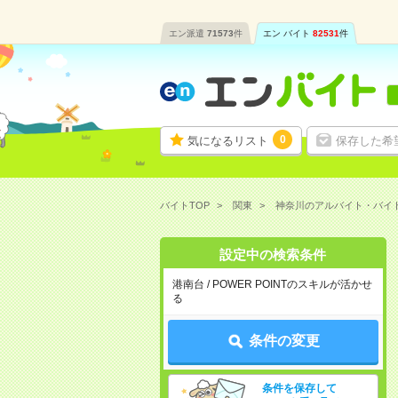
エン派遣
71573
件
エン バイト
82531
件
0
気になるリスト
保存した希
バイトTOP
関東
神奈川のアルバイト・バイ
設定中の検索条件
港南台 / POWER POINTのスキルが活かせ
る
条件の変更
条件を保存して