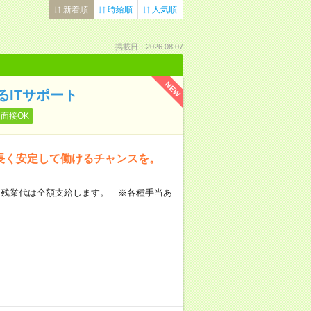
新着順
時給順
人気順
掲載日：2026.08.07
NEW
ITサポート
面接OK
、長く安定して働けるチャンスを。
 ※残業代は全額支給します。 ※各種手当あ
。