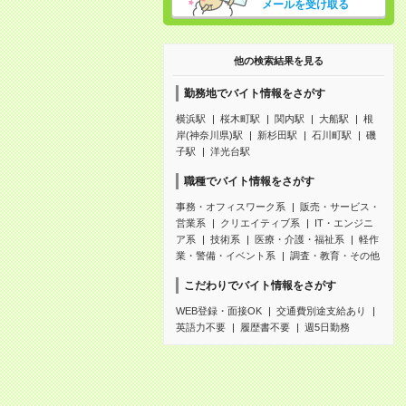
メールを受け取る
他の検索結果を見る
勤務地でバイト情報をさがす
横浜駅
桜木町駅
関内駅
大船駅
根
岸(神奈川県)駅
新杉田駅
石川町駅
磯
子駅
洋光台駅
職種でバイト情報をさがす
事務・オフィスワーク系
販売・サービス・
営業系
クリエイティブ系
IT・エンジニ
ア系
技術系
医療・介護・福祉系
軽作
業・警備・イベント系
調査・教育・その他
こだわりでバイト情報をさがす
WEB登録・面接OK
交通費別途支給あり
英語力不要
履歴書不要
週5日勤務