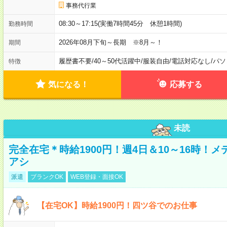
事務代行業
08:30～17:15(実働7時間45分 休憩1時間)
勤務時間
2026年08月下旬～長期 ※8月～！
期間
履歴書不要
/
40～50代活躍中
/
服装自由
/
電話対応なし
/
パソ
特徴
気になる！
応募する
未読
完全在宅＊時給1900円！週4日＆10～16時！
アシ
派遣
ブランクOK
WEB登録・面接OK
【在宅OK】時給1900円！四ツ谷でのお仕事