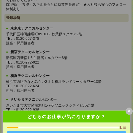
てお話しください！
(3) 内定（希望・スキルをもとに就業先を選定） ★入社後も安心のフォロー
体制あり
登録場所
東東京テクニカルセンター
千代田区神田練塀町85 JEBL秋葉原スクエア9階
TEL：0120-667-378
担当：採用担当者
新宿テクニカルセンター
新宿区西新宿1-6-1 新宿エルタワー6階
TEL：0120-272-022
担当：採用担当者
横浜テクニカルセンター
横浜市西区みなとみらい2-2-1 横浜ランドマークタワー13階
TEL：0120-022-624
担当：採用担当者
さいたまテクニカルセンター
さいたま市大宮区桜木町1-7-5 ソニックシティビル24階
×
TEL：0120-022-938
担当：採用担当者
どちらのお仕事が気になりますか？
湘南テクニカルセンター
1
/10
神奈川県平塚市宝町3-1 平塚MNビル4階