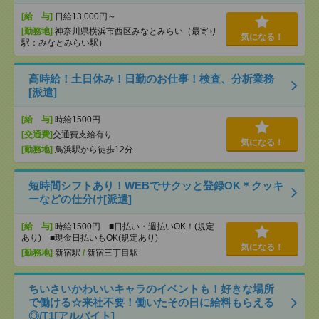
[給 与]
日給13,000円～
[勤務地]
神奈川県横浜市西区みなとみらい（最寄り
気になる！
駅：みなとみらい駅）
高時給！土日休み！日勤のお仕事！検査、分析業務
[派遣]
[給 与]
時給1500円
[交通費]
交通費支給有り
気になる！
[勤務地]
鳥浜駅から徒歩12分
短時間シフトあり！WEBでサクッと登録OK＊クッキ
ーなどの仕分け[派遣]
[給 与]
時給1500円 ■日払い・週払いOK！(規定
あり) ■現金日払いもOK(規定あり)
気になる！
[勤務地]
新宿駅
/
新宿三丁目駅
ちいさいかわいいキャラのイベントも！好きな場所
で働ける☆来社不要！働いたその日に給料もらえる
◎/T1[アルバイト]