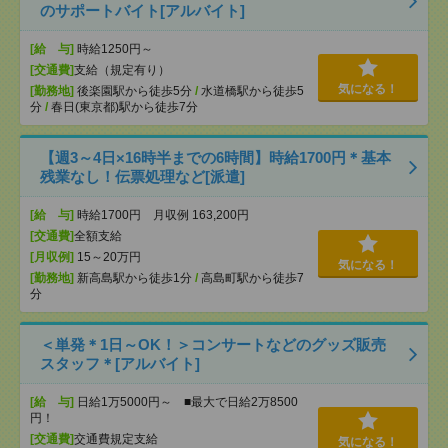
のサポートバイト[アルバイト]
[給 与]
時給1250円～
[交通費]
支給（規定有り）
気になる！
[勤務地]
後楽園駅から徒歩5分
/
水道橋駅から徒歩5
分
/
春日(東京都)駅から徒歩7分
【週3～4日×16時半までの6時間】時給1700円＊基本
残業なし！伝票処理など[派遣]
[給 与]
時給1700円 月収例 163,200円
[交通費]
全額支給
[月収例]
15～20万円
気になる！
[勤務地]
新高島駅から徒歩1分
/
高島町駅から徒歩7
分
＜単発＊1日～OK！＞コンサートなどのグッズ販売
スタッフ＊[アルバイト]
[給 与]
日給1万5000円～ ■最大で日給2万8500
円！
[交通費]
交通費規定支給
気になる！