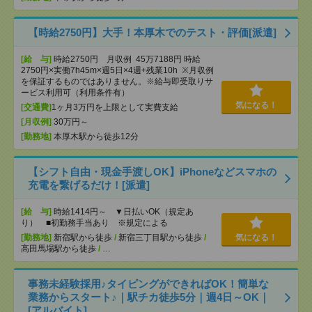
【時給2750円】大手！本厚木でのテスト・評価[派遣]
[給 与]
時給2750円 月収例 45万7188円 時給
2750円×実働7h45m×週5日×4週+残業10h ※月収例
を保証するものではありません。※給与即受取りサ
ービス利用可（利用条件有）
気になる！
[交通費]
1ヶ月3万円を上限として実費支給
[月収例]
30万円～
[勤務地]
本厚木駅から徒歩12分
【シフト自由・現金手渡しOK】iPhoneなどスマホの
充電を繋げるだけ！[派遣]
[給 与]
時給1414円～ ▼日払いOK（規定あ
り） ■初勤務手当あり ※規定による
[勤務地]
新宿駅から徒歩
/
新宿三丁目駅から徒歩
/
気になる！
高田馬場駅から徒歩
/
…
事務未経験採用♪タイピングができればOK！簡単な
業務からスタート♪｜駅チカ徒歩5分｜週4日～OK｜
[アルバイト]