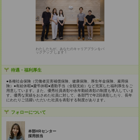
わたしたちが、あなたのキャリアプランをバ
ックアップ します！
待遇・福利厚生
●各種社会保険（労働者災害補償保険、健康保険、厚生年金保険、雇用保
険）●有給休暇●慶弔休暇●通勤手当（全額支給）など充実した福利厚生をご
用意しています。また、優秀社員表彰や永年勤続表彰の制度も導入していま
す。優秀な実績をおさめた社員に対して、各部門で年2回表彰したり、長年
にわたりご活躍いただいた社員を表彰する制度があります。
フォローについて
本部HRセンター
採用担当