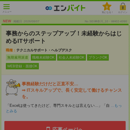
0
メニュー
気になる！
ログイン
NEW
掲載日 :2026
/
08
/
07
No.SEI神奈川_10・WH02-4090
事務からのステップアップ！未経験からはじ
めるITサポート
職種：
テクニカルサポート・ヘルプデスク
無期雇用派遣
職種未経験OK
社会人未経験OK
ブランクOK
WEB登録・面接OK
事務経験だけだと正直不安…
⇒ ITスキルアップで、長く安定して働けるチャンス
を。
「Excelは使ってきたけど、専門スキルとは言えない…」「自
...もっ
とみる
応募ページへ