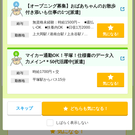
TEL：0120-937-149
担当：採用担当者
【オープニング募集】おばあちゃんのお散歩
付き添いも仕事の1つ[派遣]
西東京テクニカルセンター
立川市曙町2-37-7 コアシティ立川3階
無資格未経験：時給1500円～ ■週払
給与
TEL：0120-356-022
いOK ■扶養内OK ■日収1万2000円
担当：採用担当者
以上
上大岡駅 / 港南台駅 / 上永谷駅 / …
気になる!
勤務地
厚木テクニカルセンター
厚木市中町2-8-13 TPR厚木ビル5階
TEL：0120-022-979
担当：採用担当者
マイカー通勤OK！平塚！仕様書のデータ入
力メイン*＊50代活躍中[派遣]
千葉テクニカルセンター
千葉市中央区新町1000 センシティタワー15階
時給1700円＋交
TEL：0120-022-142
給与
担当：採用担当者
平塚駅からバス15分
勤務地
気になる!
スキップ
どちらも気になる！
応募ページへ
しばらく表示しない
気になる！