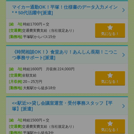
マイカー通勤OK！平塚！仕様書のデータ入力メイン
*＊50代活躍中[派遣]
[給 与]
時給1700円＋交
[交通費]
交通費実費支給（当社規定あり）
気になる！
[勤務地]
平塚駅からバス15分
《時間相談OK！》食堂あり！あんしん長期！こつこ
つ事務サポート[派遣]
[給 与]
時給1600円 月収例 224,000円
[交通費]
全額支給
[月収例]
20～25万円
気になる！
[勤務地]
大船駅から徒歩18分
<<駅近>>貸し会議室運営・受付事務スタッフ【平
塚】[派遣]
[給 与]
時給1500円＋交
[交通費]
交通費実費支給（当社規定あり）
気になる！
[勤務地]
平塚駅から徒歩3分