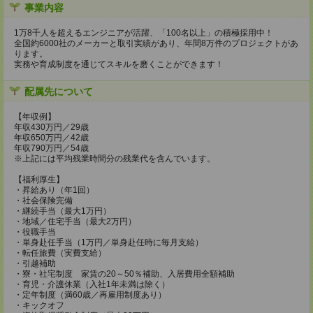
事業内容
1万8千人を超えるエンジニアが活躍、「100名以上」の積極採用中！
全国約6000社のメーカーと取引実績があり、年間8万件のプロジェクトがあ
ります。
実務や育成制度を通じてスキルを磨くことができます！
配属先について
【年収例】
年収430万円／29歳
年収650万円／42歳
年収790万円／54歳
※上記には平均残業時間分の残業代を含んでいます。
【福利厚生】
・昇給あり（年1回）
・社会保険完備
・継続手当（最大1万円）
・地域／住宅手当（最大2万円）
・役職手当
・単身赴任手当（1万円／単身赴任時に毎月支給）
・転任旅費（実費支給）
・引越補助
・寮・社宅制度 家賃の20～50％補助、入居費用全額補助
・育児・介護休業（入社1年未満は除く）
・定年制度（満60歳／再雇用制度あり）
・キックオフ