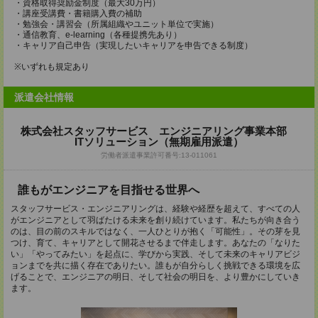
・資格取得奨励金制度（最大30万円）
・講座受講費・書籍購入費の補助
・勉強会・講習会（所属組織やユニット単位で実施）
・通信教育、e-learning（各種提携先あり）
・キャリア自己申告（実現したいキャリアを申告できる制度）
※いずれも規定あり
派遣会社情報
株式会社スタッフサービス エンジニアリング事業本部
ITソリューション（無期雇用派遣）
労働者派遣事業許可番号:13-011061
誰もがエンジニアを目指せる世界へ
スタッフサービス・エンジニアリングは、経験や経歴を超えて、すべての人
がエンジニアとして羽ばたける未来を創り続けています。私たちが向き合う
のは、目の前のスキルではなく、一人ひとりが抱く「可能性」。その芽を見
つけ、育て、キャリアとして開花させるまで伴走します。あなたの「なりた
い」「やってみたい」を起点に、学びから実践、そして未来のキャリアビジ
ョンまでを共に描く存在でありたい。誰もが自分らしく挑戦できる環境を広
げることで、エンジニアの明日、そして社会の明日を、より豊かにしていき
ます。