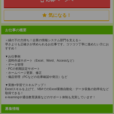
気になる！
お仕事の概要
＜縁の下の力持ち！企業の情報システム部門を支える＞
早さよりも正確さが求められるお仕事です。コツコツ丁寧に進めたい方にお
すすめ！
▼お仕事例
・資料作成サポート（Excel、Word、Accessなど）
・データ管理
・PCの初期設定サポート
・ホームページ更新、修正
・備品管理（PCなどの在庫確認や発注）など
▼実務×学習でスキルアップ！
Excelスキルを上げて、VBAでのExcel業務自動化・データ収集の効率化など
取得できる！
e-learningや通信教育講座などのサポート体制も充実しています！
募集情報