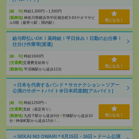
[給 与]
時給1,300円～1,500円
[勤務地]
神奈川県横浜市中区相生町3-63ヤオマサビ
気になる！
ル5階（最寄り駅：関内駅）
給与即払いOK！高時給！平日休み！日勤のお仕事！
仕分け作業等[派遣]
[給 与]
時給1600円
[交通費]
交通費支給有り
気になる！
[勤務地]
平沼橋駅から徒歩12分
＜日本を代表するバンド＊サカナクション＞ツアー
公演のサポートバイト＠日本武道館[アルバイト]
[給 与]
時給1250円～
[交通費]
支給（規定有り）
気になる！
[勤務地]
九段下駅から徒歩5分
/
竹橋駅から徒歩10
分
/
神保町駅から徒歩15分
/
…
＜SEKAI NO OWARI＊8月15日・16日＞ドーム公演