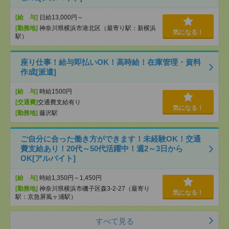
[給 与]
日給13,000円～
[勤務地]
神奈川県横浜市港北区（最寄り駅：新横浜
気になる！
駅）
座り仕事！給与即払いOK！高時給！在庫管理・資料
作成[派遣]
[給 与]
時給1500円
[交通費]
交通費支給有り
気になる！
[勤務地]
藤沢駅
ご自分に合った働き方ができます！未経験OK！交通
費支給あり！20代～50代活躍中！週2～3日から
OK[アルバイト]
[給 与]
時給1,350円～1,450円
[勤務地]
神奈川県横浜市磯子区森3-2-27（最寄り
気になる！
駅：京急屏風ヶ浦駅）
すべて見る