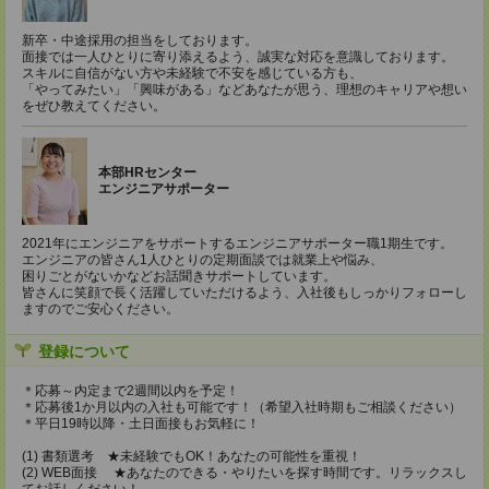
新卒・中途採用の担当をしております。
面接では一人ひとりに寄り添えるよう、誠実な対応を意識しております。
スキルに自信がない方や未経験で不安を感じている方も、
「やってみたい」「興味がある」などあなたが思う、理想のキャリアや想い
をぜひ教えてください。
本部HRセンター
エンジニアサポーター
2021年にエンジニアをサポートするエンジニアサポーター職1期生です。
エンジニアの皆さん1人ひとりの定期面談では就業上や悩み、
困りごとがないかなどお話聞きサポートしています。
皆さんに笑顔で長く活躍していただけるよう、入社後もしっかりフォローし
ますのでご安心ください。
登録について
＊応募～内定まで2週間以内を予定！
＊応募後1か月以内の入社も可能です！（希望入社時期もご相談ください）
＊平日19時以降・土日面接もお気軽に！
(1) 書類選考 ★未経験でもOK！あなたの可能性を重視！
(2) WEB面接 ★あなたのできる・やりたいを探す時間です。リラックスし