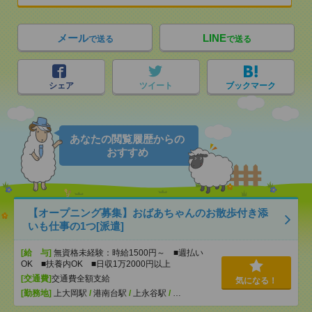
メール
LINE
で送る
で送る
シェア
ツイート
ブックマーク
あなたの閲覧履歴からの
おすすめ
【オープニング募集】おばあちゃんのお散歩付き添
いも仕事の1つ[派遣]
[給 与]
無資格未経験：時給1500円～ ■週払い
OK ■扶養内OK ■日収1万2000円以上
[交通費]
交通費全額支給
気になる！
[勤務地]
上大岡駅
/
港南台駅
/
上永谷駅
/
…