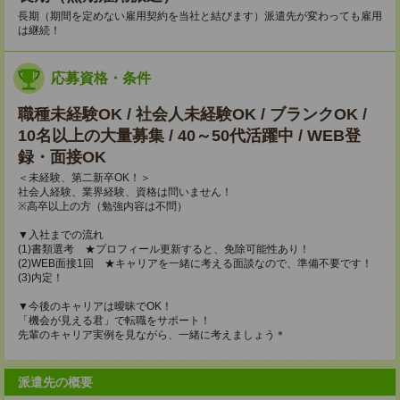
長期（期間を定めない雇用契約を当社と結びます）派遣先が変わっても雇用
は継続！
応募資格・条件
職種未経験OK / 社会人未経験OK / ブランクOK /
10名以上の大量募集 / 40～50代活躍中 / WEB登
録・面接OK
＜未経験、第二新卒OK！＞
社会人経験、業界経験、資格は問いません！
※高卒以上の方（勉強内容は不問）
▼入社までの流れ
(1)書類選考 ★プロフィール更新すると、免除可能性あり！
(2)WEB面接1回 ★キャリアを一緒に考える面談なので、準備不要です！
(3)内定！
▼今後のキャリアは曖昧でOK！
「機会が見える君」で転職をサポート！
先輩のキャリア実例を見ながら、一緒に考えましょう＊
派遣先の概要