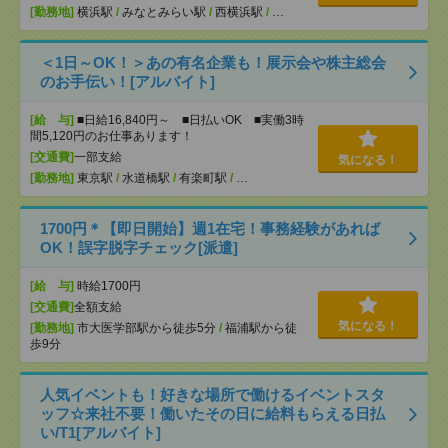
[勤務地]
横浜駅
/
みなとみらい駅
/
西横浜駅
/
…
＜1日～OK！＞あの有名企業も！展示会や株主総会
のお手伝い！[アルバイト]
[給 与]
■日給16,840円～ ■日払いOK ■実働3時
間5,120円のお仕事あります！
[交通費]
一部支給
気になる！
[勤務地]
東京駅
/
水道橋駅
/
有楽町駅
/
…
1700円＊【即日開始】週1在宅！事務経験があれば
OK！誤字脱字チェック[派遣]
[給 与]
時給1700円
[交通費]
全額支給
気になる！
[勤務地]
市大医学部駅から徒歩5分
/
福浦駅から徒
歩9分
人気イベントも！好きな場所で働けるイベントスタ
ッフ☆来社不要！働いたその日に給料もらえる日払
い/T1[アルバイト]