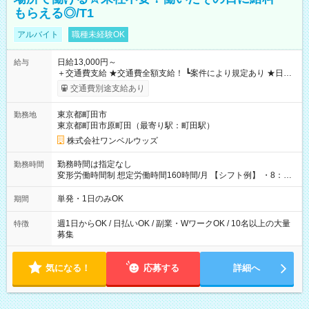
もらえる◎/T1
アルバイト
職種未経験OK
日給13,000円～
給与
＋交通費支給 ★交通費全額支給！ ┗案件により規定あり ★日払
いOK！（規定あり） ┗働いたその日に現金GET♪ お仕事後はコ
交通費別途支給あり
ンビニATMから 日払い分を引き落とせます！ 【試用期間】試
用期間なし
東京都町田市
勤務地
東京都町田市原町田（最寄り駅：町田駅）
株式会社ワンベルウッズ
勤務時間は指定なし
勤務時間
変形労働時間制 想定労働時間160時間/月 【シフト例】 ・8：00
～21：00
単発・1日のみOK
期間
週1日からOK / 日払いOK / 副業・WワークOK / 10名以上の大量
特徴
募集
気になる！
応募する
詳細へ