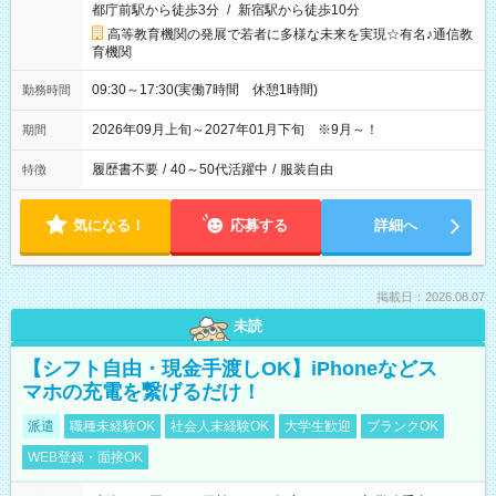
都庁前駅から徒歩3分
/
新宿駅から徒歩10分
高等教育機関の発展で若者に多様な未来を実現☆有名♪通信教
育機関
09:30～17:30(実働7時間 休憩1時間)
勤務時間
2026年09月上旬～2027年01月下旬 ※9月～！
期間
履歴書不要
/
40～50代活躍中
/
服装自由
特徴
気になる！
応募する
詳細へ
掲載日：2026.08.07
未読
【シフト自由・現金手渡しOK】iPhoneなどス
マホの充電を繋げるだけ！
派遣
職種未経験OK
社会人未経験OK
大学生歓迎
ブランクOK
WEB登録・面接OK