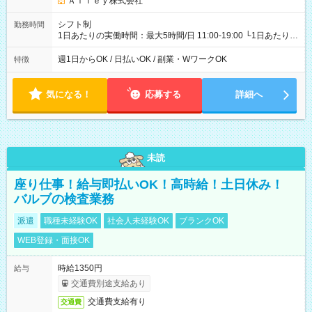
Ａｌｌｅｙ株式会社
シフト制
勤務時間
1日あたりの実働時間：最大5時間/日 11:00-19:00 └1日あたりの
実働時間：1-5時間 └上記の時間帯内であれば、いつでも勤務可
能！ └平日・土曜日の中で、お好きな曜日でご勤務いただけま
週1日からOK / 日払いOK / 副業・WワークOK
特徴
す！ 【シフト例】 ・11:00～14:00 ・16:30～19:00 ・13:00～
18:00 などのように、自由な働き方が可能なお仕事です！
気になる！
応募する
詳細へ
未読
座り仕事！給与即払いOK！高時給！土日休み！
バルブの検査業務
派遣
職種未経験OK
社会人未経験OK
ブランクOK
WEB登録・面接OK
時給1350円
給与
交通費別途支給あり
交通費支給有り
交通費