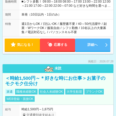
■シフト多数！ 09:00～18:00 08:00～17:00 13:00～22:00 12:00
勤務時間
～21:00 17:00～22:00 22:00～07:00 など好きな時間を選べま
す！
単発（10日以内・1日のみ）
期間
週1日からOK
/
日払いOK
/
履歴書不要
/
40～50代活躍中
/
副
特徴
業・WワークOK
/
服装自由
/
シフト勤務
/
10名以上の大量募
集
/
電話対応なし
/
パソコンスキル不要
気になる！
応募する
詳細へ
掲載日：2026.07.28
未読
＜時給1,500円～＊好きな時にお仕事＞お菓子の
モクモク仕分け
派遣
職種未経験OK
社会人未経験OK
大学生歓迎
ブランクOK
WEB登録・面接OK
時給1,500円～1,875円
給与
交通費別途支給あり