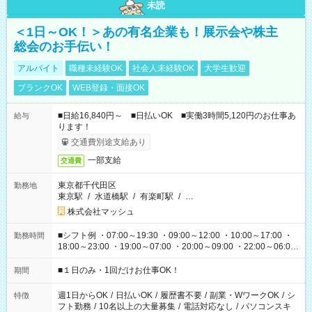
未読
＜1日～OK！＞あの有名企業も！展示会や株主
総会のお手伝い！
アルバイト
職種未経験OK
社会人未経験OK
大学生歓迎
ブランクOK
WEB登録・面接OK
■日給16,840円～ ■日払いOK ■実働3時間5,120円のお仕事あ
給与
ります！
交通費別途支給あり
一部支給
交通費
東京都千代田区
勤務地
東京駅
/
水道橋駅
/
有楽町駅
/
…
株式会社マッシュ
■シフト例 ・07:00～19:30 ・09:00～12:00 ・10:00～17:00 ・
勤務時間
18:00～23:00 ・19:00～07:00 ・20:00～09:00 ・22:00～06:00
etc ★最短で3時間で5,120円のお仕事から 15時間で2万円近く稼
げるお仕事も！ ご希望のお時間に合わせてご紹介！ ※シフトは
■１日のみ・1回だけお仕事OK！
期間
現場によって異なります。 ※勿論、休憩時間はあるのでご安心
ください！
週1日からOK
/
日払いOK
/
履歴書不要
/
副業・WワークOK
/
シ
特徴
フト勤務
/
10名以上の大量募集
/
電話対応なし
/
パソコンスキ