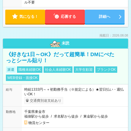
ル不要
気になる！
応募する
詳細へ
掲載日：2026.08.08
未読
《好きな1日～OK》だって超簡単！DMにぺた
っとシール貼り！
派遣
職種未経験OK
社会人未経験OK
大学生歓迎
ブランクOK
WEB登録・面接OK
時給1333円～＋初勤務手当（※規定による）★翌日払い・週払
給与
いOK！
交通費別途支給あり
千葉県東金市
勤務地
福俵駅から徒歩
/
求名駅から徒歩
/
東金駅から徒歩
物流センター