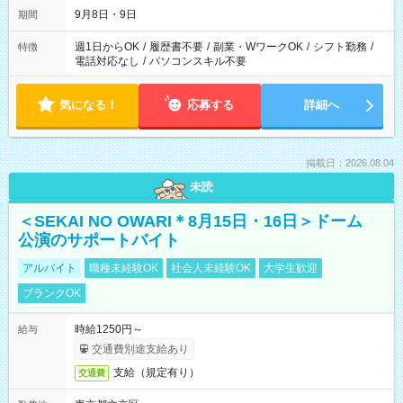
9月8日・9日
期間
週1日からOK
/
履歴書不要
/
副業・WワークOK
/
シフト勤務
/
特徴
電話対応なし
/
パソコンスキル不要
気になる！
応募する
詳細へ
掲載日：2026.08.04
未読
＜SEKAI NO OWARI＊8月15日・16日＞ドーム
公演のサポートバイト
アルバイト
職種未経験OK
社会人未経験OK
大学生歓迎
ブランクOK
時給1250円～
給与
交通費別途支給あり
支給（規定有り）
交通費