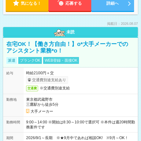
気になる！
応募する
詳細へ
掲載日：2026.08.07
未読
在宅OK！【働き方自由！】o*大手メーカーでの
アシスタント業務*o！
派遣
ブランクOK
WEB登録・面接OK
時給2100円＋交
給与
交通費別途支給あり
※交通費別途支給
交通費
東京都武蔵野市
勤務地
三鷹駅から徒歩5分
大手メーカー
9:00～14:00 ※開始は8:30～10:00で選択可 ※本件は週20時間勤
勤務時間
務案件です
2026/9/1～長期 ※★9月中であれば相談OK! ※9月～OK！
期間