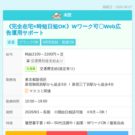
掲載日：2026.08.07
未読
《完全在宅×時短日短OK》Wワーク可〇Web広
告運用サポート
派遣
ブランクOK
WEB登録・面接OK
時給2100～2200円＋交
給与
交通費別途支給あり
交通費支給(規定有り)
交通費
東京都新宿区
勤務地
新宿御苑前駅から徒歩3分
/
新宿三丁目駅から徒歩4分
マスコミ関連
10:00～19:00
勤務時間
2026/9/1～長期 ※開始日相談可能 ※9月～OK！
期間
履歴書不要
/
40～50代活躍中
/
副業・WワークOK
/
服装自由
特徴