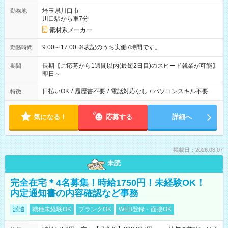
埼玉県川口市
勤務地
川口駅から車7分
素材系メーカー
9:00～17:00 ※表記のうち実働7時間です。
勤務時間
長期【ご応募から1週間以内(最短2日目)のスピード就業が可能】
期間
即日～
日払いOK
/
履歴書不要
/
電話対応なし
/
パソコンスキル不要
特徴
気になる！
応募する
詳細へ
掲載日：2026.08.07
未読
完全在宅＊4名募集！時給1750円！未経験OK！
内定通知書の内容確認など事務
派遣
職種未経験OK
ブランクOK
WEB登録・面接OK