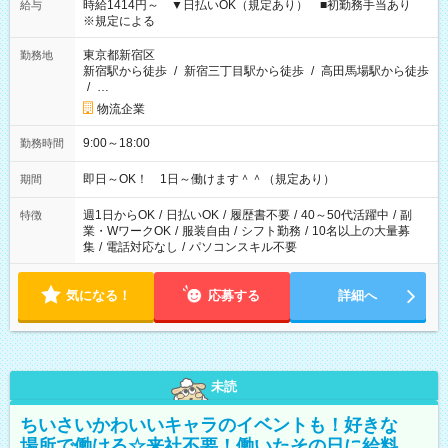
時給1414円～ ▼日払いOK（規定あり） ■初勤務手当あり
給与
※規定による
東京都新宿区
勤務地
新宿駅から徒歩
/
新宿三丁目駅から徒歩
/
高田馬場駅から徒歩
/
…
物流企業
9:00～18:00
勤務時間
即日～OK！ 1日～働けます＾＾（規定あり）
期間
週1日からOK
/
日払いOK
/
履歴書不要
/
40～50代活躍中
/
副
特徴
業・WワークOK
/
服装自由
/
シフト勤務
/
10名以上の大量募
集
/
電話対応なし
/
パソコンスキル不要
気になる！
応募する
詳細へ
未読
ちいさいかわいいキャラのイベントも！好きな
場所で働ける☆来社不要！働いたその日に給料