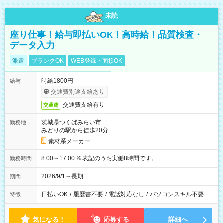
未読
座り仕事！給与即払いOK！高時給！品質検査・
データ入力
派遣
ブランクOK
WEB登録・面接OK
時給1800円
給与
交通費別途支給あり
交通費支給有り
交通費
茨城県つくばみらい市
勤務地
みどりの駅から徒歩20分
素材系メーカー
8:00～17:00 ※表記のうち実働8時間です。
勤務時間
2026/9/1～長期
期間
日払いOK
/
履歴書不要
/
電話対応なし
/
パソコンスキル不要
特徴
気になる！
応募する
詳細へ