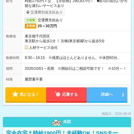
時給1750円＋交 【月収例】290,937円～ ■給与の前払いが可
給与
能な速払いサービスあり
交通費別途支給あり
交通費支給あり
交通費
25～30万円
月収例
東京都千代田区
勤務地
東京駅から徒歩1分
/
京橋(東京都)駅から徒歩5分
人材サービス会社
9:30～18:15 ※残業はほとんどありません。※休憩60分。
勤務時間
2026/10/01～長期 ※開始日はご相談可能です！ ※10月～！
期間
履歴書不要
特徴
気になる！
応募する
詳細へ
掲載日：2026.08.09
未読
完全在宅＊時給1900円！未経験OK！SNSチー