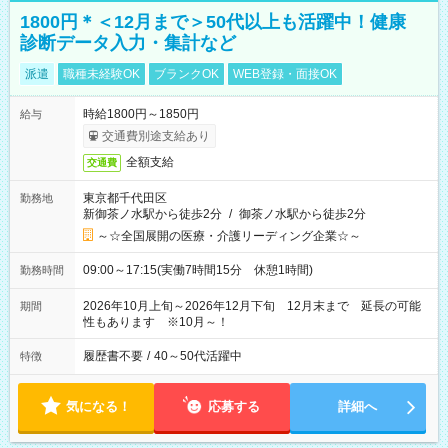
1800円＊＜12月まで＞50代以上も活躍中！健康
診断データ入力・集計など
派遣
職種未経験OK
ブランクOK
WEB登録・面接OK
時給1800円～1850円
給与
交通費別途支給あり
全額支給
交通費
東京都千代田区
勤務地
新御茶ノ水駅から徒歩2分
/
御茶ノ水駅から徒歩2分
～☆全国展開の医療・介護リーディング企業☆～
09:00～17:15(実働7時間15分 休憩1時間)
勤務時間
2026年10月上旬～2026年12月下旬 12月末まで 延長の可能
期間
性もあります ※10月～！
履歴書不要
/
40～50代活躍中
特徴
気になる！
応募する
詳細へ