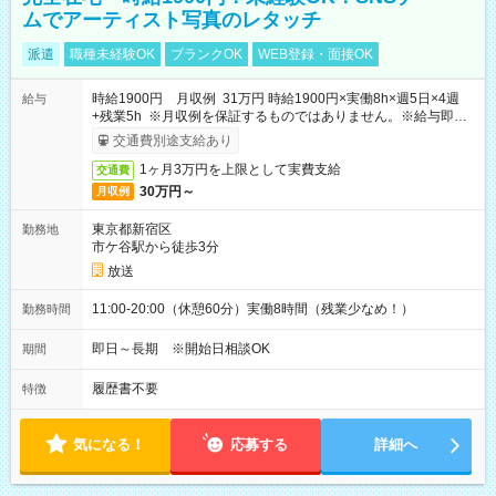
ムでアーティスト写真のレタッチ
派遣
職種未経験OK
ブランクOK
WEB登録・面接OK
時給1900円 月収例 31万円 時給1900円×実働8h×週5日×4週
給与
+残業5h ※月収例を保証するものではありません。※給与即受
取りサービス利用可（利用条件有）
交通費別途支給あり
1ヶ月3万円を上限として実費支給
交通費
30万円～
月収例
東京都新宿区
勤務地
市ケ谷駅から徒歩3分
放送
11:00-20:00（休憩60分）実働8時間（残業少なめ！）
勤務時間
即日～長期 ※開始日相談OK
期間
履歴書不要
特徴
気になる！
応募する
詳細へ