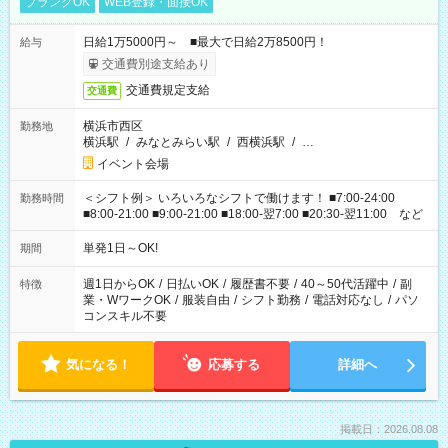
ブランクOK
WEB登録・面接OK
日給1万5000円～ ■最大で日給2万8500円！
給与
交通費別途支給あり
交通費規定支給
交通費
横浜市西区
勤務地
横浜駅
/
みなとみらい駅
/
西横浜駅
/
…
イベント会場
＜シフト例＞ いろいろなシフトで働けます！ ■7:00-24:00
勤務時間
■8:00-21:00 ■9:00-21:00 ■18:00-翌7:00 ■20:30-翌11:00 など
単発1日～OK!
期間
週1日からOK
/
日払いOK
/
履歴書不要
/
40～50代活躍中
/
副
特徴
業・WワークOK
/
服装自由
/
シフト勤務
/
電話対応なし
/
パソ
コンスキル不要
気になる！
応募する
詳細へ
掲載日：2026.08.08