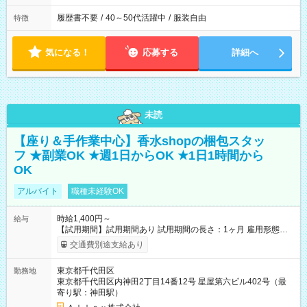
履歴書不要
/
40～50代活躍中
/
服装自由
特徴
気になる！
応募する
詳細へ
未読
【座り＆手作業中心】香水shopの梱包スタッ
フ ★副業OK ★週1日からOK ★1日1時間から
OK
アルバイト
職種未経験OK
時給1,400円～
給与
【試用期間】試用期間あり 試用期間の長さ：1ヶ月 雇用形態、
給与は本採用時と同じです。
交通費別途支給あり
東京都千代田区
勤務地
東京都千代田区内神田2丁目14番12号 星屋第六ビル402号（最
寄り駅：神田駅）