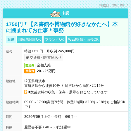
掲載日：2026.08.07
未読
1750円＊【図書館や博物館が好きなかたへ】本
に囲まれてお仕事＊事務
派遣
職種未経験OK
ブランクOK
WEB登録・面接OK
時給1750円 月収例 245,000円
給与
交通費別途支給あり
全額支給
交通費
20～25万円
月収例
埼玉県所沢市
勤務地
東所沢駅から徒歩10分
/
所沢駅から民間バス12分
■文芸資料の収集・保存・展示をおこなっています
09:00～17:00(実働7時間 休憩1時間) ※10時～18時もご相談OK
勤務時間
です！
2026年09月上旬～長期 ※9月～！
期間
履歴書不要
/
40～50代活躍中
特徴