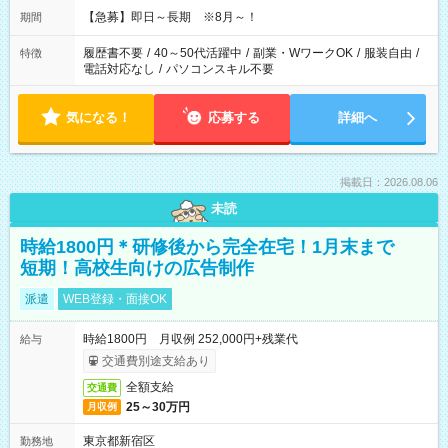
【急募】即日～長期 ※8月～！
期間
履歴書不要
/
40～50代活躍中
/
副業・WワークOK
/
服装自由
/
特徴
電話対応なし
/
パソコンスキル不要
気になる！
応募する
詳細へ
掲載日：2026.08.06
未読
時給1800円＊研修後から完全在宅！1月末まで
短期！高校生向けの広告制作
派遣
WEB登録・面接OK
時給1800円 月収例 252,000円+残業代
給与
交通費別途支給あり
全額支給
交通費
25～30万円
月収例
東京都新宿区
勤務地