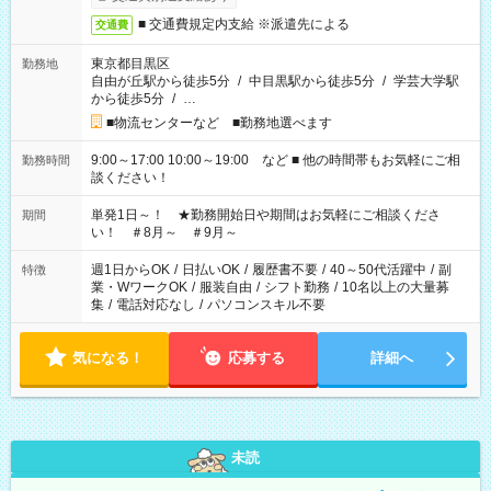
■ 交通費規定内支給 ※派遣先による
交通費
東京都目黒区
勤務地
自由が丘駅から徒歩5分
/
中目黒駅から徒歩5分
/
学芸大学駅
から徒歩5分
/
…
■物流センターなど ■勤務地選べます
9:00～17:00 10:00～19:00 など ■ 他の時間帯もお気軽にご相
勤務時間
談ください！
単発1日～！ ★勤務開始日や期間はお気軽にご相談くださ
期間
い！ ＃8月～ ＃9月～
週1日からOK
/
日払いOK
/
履歴書不要
/
40～50代活躍中
/
副
特徴
業・WワークOK
/
服装自由
/
シフト勤務
/
10名以上の大量募
集
/
電話対応なし
/
パソコンスキル不要
気になる！
応募する
詳細へ
未読