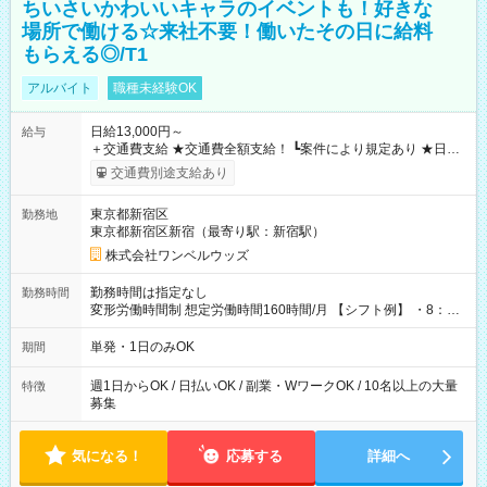
ちいさいかわいいキャラのイベントも！好きな
場所で働ける☆来社不要！働いたその日に給料
もらえる◎/T1
アルバイト
職種未経験OK
日給13,000円～
給与
＋交通費支給 ★交通費全額支給！ ┗案件により規定あり ★日払
いOK！（規定あり） ┗働いたその日に現金GET♪ お仕事後はコ
交通費別途支給あり
ンビニATMから 日払い分を引き落とせます！ 【試用期間】試
用期間なし
東京都新宿区
勤務地
東京都新宿区新宿（最寄り駅：新宿駅）
株式会社ワンベルウッズ
勤務時間は指定なし
勤務時間
変形労働時間制 想定労働時間160時間/月 【シフト例】 ・8：00
～21：00
単発・1日のみOK
期間
週1日からOK / 日払いOK / 副業・WワークOK / 10名以上の大量
特徴
募集
気になる！
応募する
詳細へ