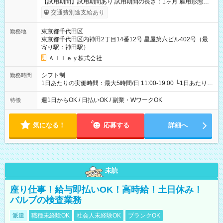
【試用期間】試用期間あり 試用期間の長さ：1ヶ月 雇用形態、
給与は本採用時と同じです。
交通費別途支給あり
東京都千代田区
勤務地
東京都千代田区内神田2丁目14番12号 星屋第六ビル402号（最
寄り駅：神田駅）
Ａｌｌｅｙ株式会社
シフト制
勤務時間
1日あたりの実働時間：最大5時間/日 11:00-19:00 └1日あたりの
実働時間：1-5時間 └上記の時間帯内であれば、いつでも勤務可
能！ └平日・土曜日の中で、お好きな曜日でご勤務いただけま
週1日からOK / 日払いOK / 副業・WワークOK
特徴
す！ 【シフト例】 ・11:00～14:00 ・16:30～19:00 ・13:00～
18:00 などのように、自由な働き方が可能なお仕事です！
気になる！
応募する
詳細へ
未読
座り仕事！給与即払いOK！高時給！土日休み！
バルブの検査業務
派遣
職種未経験OK
社会人未経験OK
ブランクOK