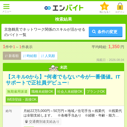
0
メニュー
気になる！
ログイン
検索結果
京急鶴見でネットワーク関係のスキルが活かせる
条件の変更
のバイト一覧
1
1,350
件中
1
～
1
件表示
平均時給:
円
新着順
時給順
人気順
掲載日：2026.08.04
未読
【スキル0から】“何者でもない”今が一番価値。IT
サポートで正社員デビュー↑
無期雇用派遣
職種未経験OK
社会人未経験OK
ブランクOK
WEB登録・面接OK
月給22万5,000円～50万円＋地域／住宅手当＋残業代 ※残業代
給与
は全額支給します。 ※各種手当あり ※経験・年齢・能力等を
考慮して加給・優遇します。
交通費別途支給あり