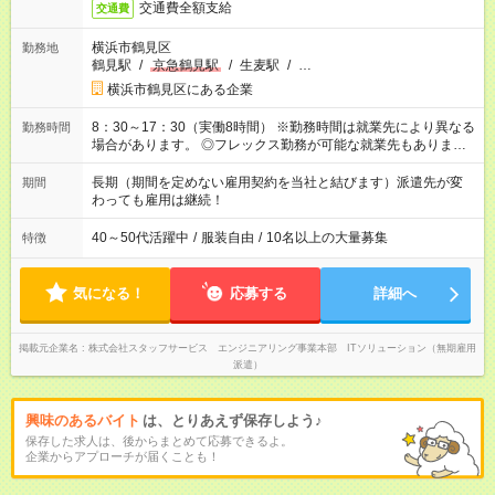
交通費全額支給
交通費
横浜市鶴見区
勤務地
鶴見駅
/
京急鶴見駅
/
生麦駅
/
…
横浜市鶴見区にある企業
8：30～17：30（実働8時間） ※勤務時間は就業先により異なる
勤務時間
場合があります。 ◎フレックス勤務が可能な就業先もありま
す。 ◎今よりもさらに働きやすい環境をつくるべく、 働き方
改革に全社をあげて取り組んでいます。
長期（期間を定めない雇用契約を当社と結びます）派遣先が変
期間
わっても雇用は継続！
40～50代活躍中
/
服装自由
/
10名以上の大量募集
特徴
気になる！
応募する
詳細へ
掲載元企業名
株式会社スタッフサービス エンジニアリング事業本部 ITソリューション（無期雇用
派遣）
興味のあるバイト
は、とりあえず保存しよう♪
保存した求人は、後からまとめて応募できるよ。
企業からアプローチが届くことも！