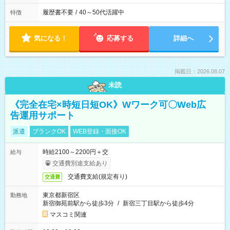
履歴書不要
/
40～50代活躍中
特徴
気になる！
応募する
詳細へ
掲載日：2026.08.07
未読
《完全在宅×時短日短OK》Wワーク可〇Web広
告運用サポート
派遣
ブランクOK
WEB登録・面接OK
時給2100～2200円＋交
給与
交通費別途支給あり
交通費支給(規定有り)
交通費
東京都新宿区
勤務地
新宿御苑前駅から徒歩3分
/
新宿三丁目駅から徒歩4分
マスコミ関連