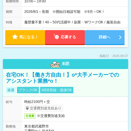
10:00～19:00
勤務時間
2026/9/1～長期 ※開始日相談可能 ※9月～OK！
期間
履歴書不要
/
40～50代活躍中
/
副業・WワークOK
/
服装自由
特徴
気になる！
応募する
詳細へ
掲載日：2026.08.07
未読
在宅OK！【働き方自由！】o*大手メーカーでの
アシスタント業務*o！
派遣
ブランクOK
WEB登録・面接OK
時給2100円＋交
給与
交通費別途支給あり
※交通費別途支給
交通費
東京都武蔵野市
勤務地