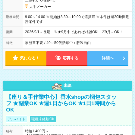
三鷹駅から徒歩5分
大手メーカー
9:00～14:00 ※開始は8:30～10:00で選択可 ※本件は週20時間勤
勤務時間
務案件です
2026/9/1～長期 ※★9月中であれば相談OK! ※9月～OK！
期間
履歴書不要
/
40～50代活躍中
/
服装自由
特徴
気になる！
応募する
詳細へ
未読
【座り＆手作業中心】香水shopの梱包スタッ
フ ★副業OK ★週1日からOK ★1日1時間から
OK
アルバイト
職種未経験OK
時給1,400円～
給与