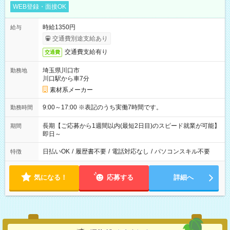
WEB登録・面接OK
時給1350円
給与
交通費別途支給あり
交通費支給有り
交通費
埼玉県川口市
勤務地
川口駅から車7分
素材系メーカー
9:00～17:00 ※表記のうち実働7時間です。
勤務時間
長期【ご応募から1週間以内(最短2日目)のスピード就業が可能】
期間
即日～
日払いOK
/
履歴書不要
/
電話対応なし
/
パソコンスキル不要
特徴
気になる！
応募する
詳細へ