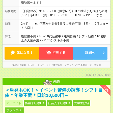
務地選べます！
【日勤のみ】9:00～17:00（休憩60分） ■ご希望があればその他
勤務時間
シフトもOK！ （例）8:30～17:30 10:00～19:00 など
「家族とお休みを合わせたい」 「できれば残業はしたくない」
など、あなたのご希望に沿ったお仕事をご紹介します！ ※Wワ
2ヶ月～ ■ご応募から最短3日後に開始可能 8月～、9月スター
期間
ーク希望の方へ 今ご覧のお仕事で希望する勤務時間と、もう1つ
トもOK！
のお仕事の勤務時間。 合計で週40時間を超える場合は応募でき
ません
履歴書不要
/
40～50代活躍中
/
服装自由
/
シフト勤務
/
10名以
特徴
上の大量募集
/
パソコンスキル不要
気になる！
応募する
詳細へ
掲載元企業名
日研トータルソーシング株式会社 メディカルケア事業部 ナース派遣
掲載日：2026.08.09
未読
NEW
＜単発もOK！＞イベント警備の誘導！シフト自
由＊年齢不問＊日給10,500円～
アルバイト
職種未経験OK
社会人未経験OK
大学生歓迎
ブランクOK