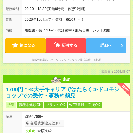
09:30～18:30(実働8時間 休憩1時間)
勤務時間
2026年10月上旬～長期 ※10月～！
期間
履歴書不要
/
40～50代活躍中
/
服装自由
/
シフト勤務
特徴
気になる！
応募する
詳細へ
掲載元企業名
パーソルテンプスタッフ株式会社 首都圏
掲載日：2026.08.07
未読
NEW
1700円＊≪大手キャリアではたらく≫ドコモシ
ョップでの受付・事務＠鶴見
派遣
職種未経験OK
ブランクOK
WEB登録・面接OK
時給1700円
給与
交通費別途支給あり
全額支給
交通費