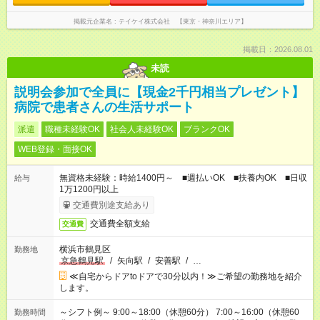
掲載元企業名
テイケイ株式会社 【東京・神奈川エリア】
掲載日：2026.08.01
未読
説明会参加で全員に【現金2千円相当プレゼント】
病院で患者さんの生活サポート
派遣
職種未経験OK
社会人未経験OK
ブランクOK
WEB登録・面接OK
無資格未経験：時給1400円～ ■週払いOK ■扶養内OK ■日収
給与
1万1200円以上
交通費別途支給あり
交通費全額支給
交通費
横浜市鶴見区
勤務地
京急鶴見駅
/
矢向駅
/
安善駅
/
…
≪自宅からドアtoドアで30分以内！≫ご希望の勤務地を紹介
します。
～シフト例～ 9:00～18:00（休憩60分） 7:00～16:00（休憩60
勤務時間