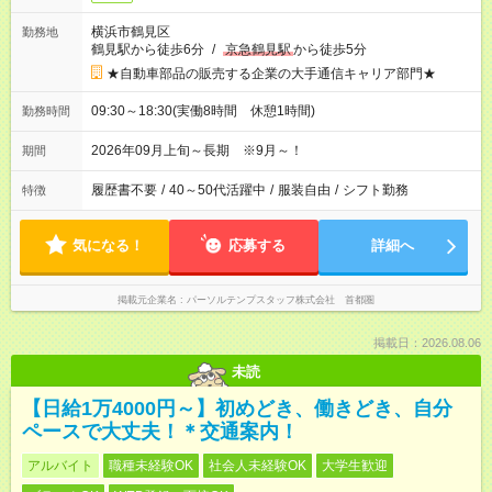
横浜市鶴見区
勤務地
鶴見駅から徒歩6分
/
京急鶴見駅
から徒歩5分
★自動車部品の販売する企業の大手通信キャリア部門★
09:30～18:30(実働8時間 休憩1時間)
勤務時間
2026年09月上旬～長期 ※9月～！
期間
履歴書不要
/
40～50代活躍中
/
服装自由
/
シフト勤務
特徴
気になる！
応募する
詳細へ
掲載元企業名
パーソルテンプスタッフ株式会社 首都圏
掲載日：2026.08.06
未読
【日給1万4000円～】初めどき、働きどき、自分
ペースで大丈夫！＊交通案内！
アルバイト
職種未経験OK
社会人未経験OK
大学生歓迎