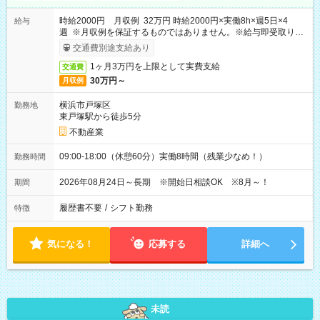
時給2000円 月収例 32万円 時給2000円×実働8h×週5日×4
給与
週 ※月収例を保証するものではありません。※給与即受取りサ
ービス利用可（利用条件有）
交通費別途支給あり
1ヶ月3万円を上限として実費支給
交通費
30万円～
月収例
横浜市戸塚区
勤務地
東戸塚駅から徒歩5分
不動産業
09:00-18:00（休憩60分）実働8時間（残業少なめ！）
勤務時間
2026年08月24日～長期 ※開始日相談OK ※8月～！
期間
履歴書不要
/
シフト勤務
特徴
気になる！
応募する
詳細へ
未読