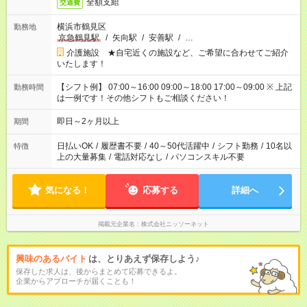
全額支給
交通費
横浜市鶴見区
勤務地
京急鶴見駅
/
矢向駅
/
安善駅
/
…
介護施設 ★自宅近くの施設など、ご希望に合わせてご紹介
いたします！
【シフト例】 07:00～16:00 09:00～18:00 17:00～09:00 ※ 上記
勤務時間
は一例です！その他シフトもご相談ください！
即日～2ヶ月以上
期間
日払いOK
/
履歴書不要
/
40～50代活躍中
/
シフト勤務
/
10名以
特徴
上の大量募集
/
電話対応なし
/
パソコンスキル不要
気になる！
応募する
詳細へ
掲載元企業名
株式会社ニッソーネット
興味のあるバイト
は、とりあえず保存しよう♪
保存した求人は、後からまとめて応募できるよ。
企業からアプローチが届くことも！