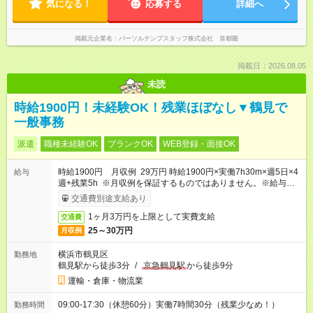
気になる！
応募する
詳細へ
掲載元企業名
パーソルテンプスタッフ株式会社 首都圏
掲載日：2026.08.05
未読
時給1900円！未経験OK！残業ほぼなし▼鶴見で
一般事務
派遣
職種未経験OK
ブランクOK
WEB登録・面接OK
時給1900円 月収例 29万円 時給1900円×実働7h30m×週5日×4
給与
週+残業5h ※月収例を保証するものではありません。※給与即受
取りサービス利用可（利用条件有）
交通費別途支給あり
1ヶ月3万円を上限として実費支給
交通費
25～30万円
月収例
横浜市鶴見区
勤務地
鶴見駅から徒歩3分
/
京急鶴見駅
から徒歩9分
運輸・倉庫・物流業
09:00-17:30（休憩60分）実働7時間30分（残業少なめ！）
勤務時間