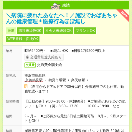
未読
NEW
＼病院に疲れたあなたへ！／施設でおばあちゃ
んの健康管理＊医療行為ほぼ無し
派遣
職種未経験OK
社会人未経験OK
ブランクOK
WEB登録・面接OK
時給2400円～ ■週払いOK ■日収1万9200円以上
給与
交通費別途支給あり
交通費全額支給
交通費
横浜市鶴見区
勤務地
京急鶴見駅
/
鶴見市場駅
/
弁天橋駅
/
…
【自宅からドアtoドアで30分以内】介護施設でのお仕事。勤
務地選べます！
【日勤のみ】9:00～18:00（休憩60分） ■ご希望があればその他
勤務時間
シフトもOK！ （例）8:30～17:30 10:00～19:00 など
「家族とお休みを合わせたい」 「できれば残業はしたくない」
など、あなたのご希望に沿ったお仕事をご紹介します！ ※Wワ
2ヶ月～ ■ご応募から最短3日後に開始可能 8月～、9月スター
期間
ーク希望の方へ 今ご覧のお仕事で希望する勤務時間と、もう1つ
トもOK！
のお仕事の勤務時間。 合計で週40時間を超える場合は応募でき
ません
履歴書不要
/
40～50代活躍中
/
服装自由
/
シフト勤務
/
10名以
特徴