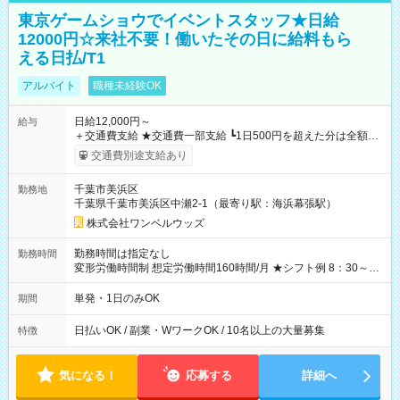
東京ゲームショウでイベントスタッフ★日給
12000円☆来社不要！働いたその日に給料もら
える日払/T1
アルバイト
職種未経験OK
日給12,000円～
給与
＋交通費支給 ★交通費一部支給 ┗1日500円を超えた分は全額支
給！ ※往復500円以内の方は自己負担となります ★日払いOK！
交通費別途支給あり
（規定あり） ┗働いたその日に現金GET♪ お仕事後はコンビニ
ATMから 日払い分を引き落とせます！ 【試用期間】試用期間
千葉市美浜区
勤務地
なし
千葉県千葉市美浜区中瀬2-1（最寄り駅：海浜幕張駅）
株式会社ワンベルウッズ
勤務時間は指定なし
勤務時間
変形労働時間制 想定労働時間160時間/月 ★シフト例 8：30～
19：00
単発・1日のみOK
期間
日払いOK / 副業・WワークOK / 10名以上の大量募集
特徴
気になる！
応募する
詳細へ