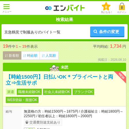
0
メニュー
気になる！
ログイン
検索結果
条件の変更
京急鶴見で制服ありのバイト一覧
19
1,734
件中
1
～
19
件表示
平均時給:
円
新着順
時給順
人気順
掲載日：2026.08.10
未読
NEW
【時給1500円】日払いOK＊プライベートと両
立⇒生活サポ
派遣
職種未経験OK
社会人未経験OK
ブランクOK
WEB登録・面接OK
無資格の方：時給1500円～1875円 / 介護福祉士：時給1800円～
給与
2250円 / 初任者以上：時給1600円～2000円
交通費別途支給あり