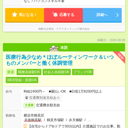
なし
/
パソコンスキル不要
気になる！
応募する
詳細へ
掲載元企業名
ケアスタッフィング株式会社
掲載日：2026.08.09
未読
NEW
医療行為少なめ＊ほぼルーティンワーク＆いつ
ものメンバーと働く体調管理
派遣
職種未経験OK
社会人未経験OK
ブランクOK
WEB登録・面接OK
時給2400円～ ■週払いOK ■日収1万9200円以上
給与
交通費別途支給あり
交通費全額支給
交通費
横浜市鶴見区
勤務地
京急鶴見駅
/
鶴見市場駅
/
弁天橋駅
/
…
【自宅からドアtoドアで30分以内】介護施設でのお仕事。勤