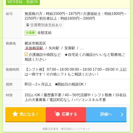
WEB登録・面接OK
無資格の方：時給1500円～1875円 / 介護福祉士：時給1800円～
給与
2250円 / 初任者以上：時給1600円～2000円
交通費別途支給あり
全額支給
交通費
横浜市鶴見区
勤務地
京急鶴見駅
/
矢向駅
/
安善駅
/
…
介護施設や病院など ★自宅近くの施設がいいなど勤務地ご
相談ください
【シフト例】 07:00～16:00 09:00～18:00 17:00～09:00 ※ 上記
勤務時間
は一例です！その他シフトもご相談ください！
即日～2ヶ月以上 ■開始日の相談OK！
期間
日払いOK
/
履歴書不要
/
40～50代活躍中
/
シフト勤務
/
10名以
特徴
上の大量募集
/
電話対応なし
/
パソコンスキル不要
気になる！
応募する
詳細へ
掲載元企業名
株式会社ニッソーネット