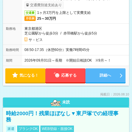
交通費別途支給あり
1ヶ月3万円を上限として実費支給
交通費
25～30万円
月収例
東京都港区
勤務地
芝公園駅から徒歩3分
/
赤羽橋駅から徒歩5分
サ－ビス
08:50-17:35（休憩60分）実働7時間45分
勤務時間
2026年09月01日～長期 ※開始日相談OK ※9月～！
期間
気になる！
応募する
詳細へ
掲載日：2026.08.10
未読
時給2000円！残業ほぼなし▼東戸塚での経理事
務
派遣
ブランクOK
WEB登録・面接OK