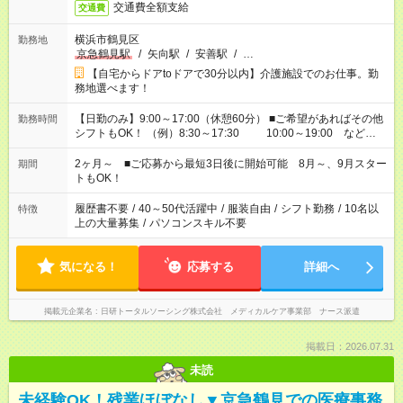
交通費全額支給
交通費
横浜市鶴見区
勤務地
京急鶴見駅
/
矢向駅
/
安善駅
/
…
【自宅からドアtoドアで30分以内】介護施設でのお仕事。勤
務地選べます！
【日勤のみ】9:00～17:00（休憩60分） ■ご希望があればその他
勤務時間
シフトもOK！ （例）8:30～17:30 10:00～19:00 など
「家族とお休みを合わせたい」 「できれば残業はしたくない」
など、あなたのご希望に沿ったお仕事をご紹介します！ ※Wワ
2ヶ月～ ■ご応募から最短3日後に開始可能 8月～、9月スター
期間
ーク希望の方へ 今ご覧のお仕事で希望する勤務時間と、もう1つ
トもOK！
のお仕事の勤務時間。 合計で週40時間を超える場合は応募でき
ません
履歴書不要
/
40～50代活躍中
/
服装自由
/
シフト勤務
/
10名以
特徴
上の大量募集
/
パソコンスキル不要
気になる！
応募する
詳細へ
掲載元企業名
日研トータルソーシング株式会社 メディカルケア事業部 ナース派遣
掲載日：2026.07.31
未読
未経験OK！残業ほぼなし▼京急鶴見での医療事務