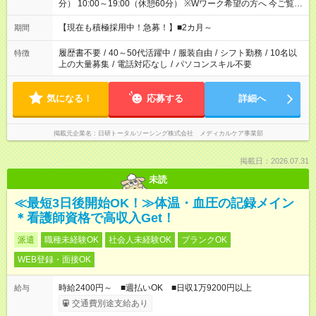
分） 10:00～19:00（休憩60分） ※Wワーク希望の方へ 今ご覧の
お仕事で希望する勤務時間と、もう1つのお仕事の勤務時間の合
計が 週40時間を超えなければOKです。
【現在も積極採用中！急募！】■2カ月～
期間
履歴書不要
/
40～50代活躍中
/
服装自由
/
シフト勤務
/
10名以
特徴
上の大量募集
/
電話対応なし
/
パソコンスキル不要
気になる！
応募する
詳細へ
掲載元企業名
日研トータルソーシング株式会社 メディカルケア事業部
掲載日：2026.07.31
未読
≪最短3日後開始OK！≫体温・血圧の記録メイン
＊看護師資格で高収入Get！
派遣
職種未経験OK
社会人未経験OK
ブランクOK
WEB登録・面接OK
時給2400円～ ■週払いOK ■日収1万9200円以上
給与
交通費別途支給あり