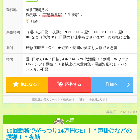
横浜市鶴見区
勤務地
鶴見駅
/
京急鶴見駅
/
生麦駅
/
…
川崎
（選べる日勤・夜勤） ▼20：00～翌5：00／21：00～翌6：
勤務時間
00 など（休憩1h） 日勤のお仕事もございます！お気軽にご相談
ください！
研修後即日～OK ★短期・長期の就業も大歓迎＃急募
期間
週1日からOK
/
日払いOK
/
40～50代活躍中
/
副業・Wワーク
特徴
OK
/
シフト勤務
/
10名以上の大量募集
/
電話対応なし
/
パソコ
ンスキル不要
気になる！
応募する
詳細へ
掲載元企業名
テイケイ株式会社 【東京・神奈川エリア】
掲載日：2026.08.03
未読
10回勤務でがっつり14万円GET！＊声掛けなどの
誘導！＊夜勤