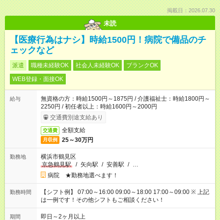
掲載日：2026.07.30
未読
【医療行為はナシ】時給1500円！病院で備品のチ
ェックなど
派遣
職種未経験OK
社会人未経験OK
ブランクOK
WEB登録・面接OK
無資格の方：時給1500円～1875円 / 介護福祉士：時給1800円～
給与
2250円 / 初任者以上：時給1600円～2000円
交通費別途支給あり
全額支給
交通費
25～30万円
月収例
横浜市鶴見区
勤務地
京急鶴見駅
/
矢向駅
/
安善駅
/
…
病院 ★勤務地選べます！
【シフト例】 07:00～16:00 09:00～18:00 17:00～09:00 ※ 上記
勤務時間
は一例です！その他シフトもご相談ください！
即日～2ヶ月以上
期間