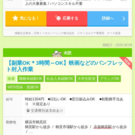
上の大量募集
/
パソコンスキル不要
気になる！
応募する
詳細へ
掲載元企業名
日研トータルソーシング株式会社 メディカルケア事業部 ナース派遣
掲載日：2026.08.08
未読
NEW
【副業OK＊3時間～OK】映画などのパンフレッ
ト封入作業
派遣
職種未経験OK
社会人未経験OK
大学生歓迎
ブランクOK
WEB登録・面接OK
時給1304円 ■日払いOK ■翌日振込みOK ■初勤務手当あ
給与
り ※規定あり
交通費別途支給あり
横浜市鶴見区
勤務地
鶴見駅から徒歩
/
鶴見市場駅から徒歩
/
京急鶴見駅
から徒歩
/
…