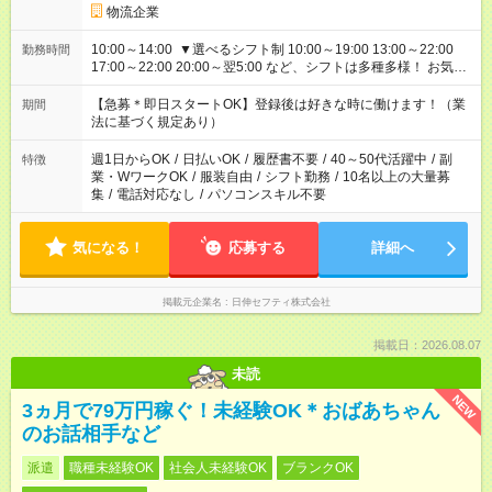
物流企業
10:00～14:00 ▼選べるシフト制 10:00～19:00 13:00～22:00
勤務時間
17:00～22:00 20:00～翌5:00 など、シフトは多種多様！ お気軽
にご相談ください！
【急募＊即日スタートOK】登録後は好きな時に働けます！（業
期間
法に基づく規定あり）
週1日からOK
/
日払いOK
/
履歴書不要
/
40～50代活躍中
/
副
特徴
業・WワークOK
/
服装自由
/
シフト勤務
/
10名以上の大量募
集
/
電話対応なし
/
パソコンスキル不要
気になる！
応募する
詳細へ
掲載元企業名
日伸セフティ株式会社
掲載日：2026.08.07
未読
NEW
3ヵ月で79万円稼ぐ！未経験OK＊おばあちゃん
のお話相手など
派遣
職種未経験OK
社会人未経験OK
ブランクOK