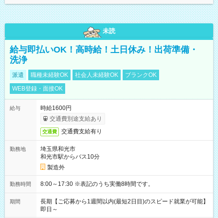
未読
給与即払いOK！高時給！土日休み！出荷準備・
洗浄
派遣
職種未経験OK
社会人未経験OK
ブランクOK
WEB登録・面接OK
時給1600円
給与
交通費別途支給あり
交通費支給有り
交通費
埼玉県和光市
勤務地
和光市駅からバス10分
製造外
8:00～17:30 ※表記のうち実働8時間です。
勤務時間
長期【ご応募から1週間以内(最短2日目)のスピード就業が可能】
期間
即日～