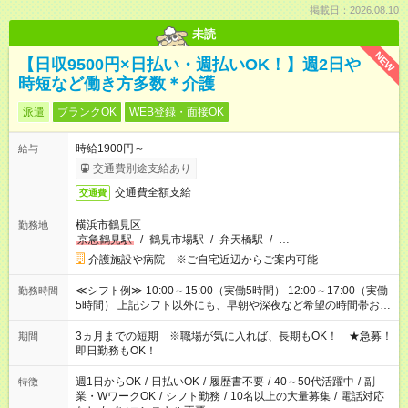
掲載日：2026.08.10
未読
NEW
【日収9500円×日払い・週払いOK！】週2日や
時短など働き方多数＊介護
派遣
ブランクOK
WEB登録・面接OK
時給1900円～
給与
交通費別途支給あり
交通費全額支給
交通費
横浜市鶴見区
勤務地
京急鶴見駅
/
鶴見市場駅
/
弁天橋駅
/
…
介護施設や病院 ※ご自宅近辺からご案内可能
≪シフト例≫ 10:00～15:00（実働5時間） 12:00～17:00（実働
勤務時間
5時間） 上記シフト以外にも、早朝や深夜など希望の時間帯お聞
かせください！ 事前に担当からヒアリングもしますので、ご安
心ください！
3ヵ月までの短期 ※職場が気に入れば、長期もOK！ ★急募！
期間
即日勤務もOK！
週1日からOK
/
日払いOK
/
履歴書不要
/
40～50代活躍中
/
副
特徴
業・WワークOK
/
シフト勤務
/
10名以上の大量募集
/
電話対応