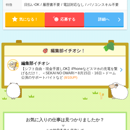
日払いOK
/
履歴書不要
/
電話対応なし
/
パソコンスキル不要
特徴
気になる！
応募する
詳細へ
編集部イチオシ
【シフト自由・現金手渡しOK】iPhoneなどスマホの充電を繋
げるだけ！、＜SEKAI NO OWARI＊8月15日・16日＞ドーム
公演のサポートバイトなど
(8/10UP!)
お気に入りの仕事は見つかりましたか？