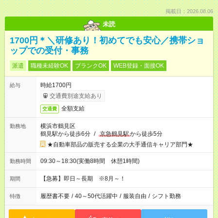
掲載日：2026.08.06
未読
1700円＊＼研修あり！初めてでも安心／携帯ショ
ップでの受付・事務
派遣
職種未経験OK
ブランクOK
WEB登録・面接OK
時給1700円
給与
交通費別途支給あり
全額支給
交通費
横浜市鶴見区
勤務地
鶴見駅から徒歩6分
/
京急鶴見駅
から徒歩5分
★自動車部品の販売する企業の大手通信キャリア部門★
09:30～18:30(実働8時間 休憩1時間)
勤務時間
【急募】即日～長期 ※8月～！
期間
履歴書不要
/
40～50代活躍中
/
服装自由
/
シフト勤務
特徴