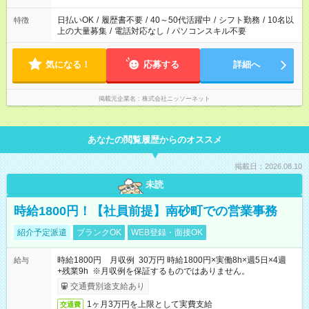
日払いOK
/
履歴書不要
/
40～50代活躍中
/
シフト勤務
/
10名以
特徴
上の大量募集
/
電話対応なし
/
パソコンスキル不要
気になる！
応募する
詳細へ
掲載元企業名
株式会社ニッソーネット
あなたの閲覧履歴からのオススメ
掲載日：2026.08.10
未読
時給1800円！【社員前提】南砂町での営業事務
紹介予定派遣
ブランクOK
WEB登録・面接OK
時給1800円 月収例 30万円 時給1800円×実働8h×週5日×4週
給与
+残業9h ※月収例を保証するものではありません。
交通費別途支給あり
1ヶ月3万円を上限として実費支給
交通費