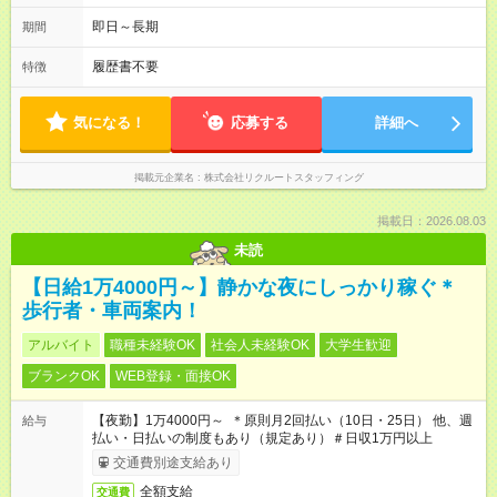
即日～長期
期間
履歴書不要
特徴
気になる！
応募する
詳細へ
掲載元企業名
株式会社リクルートスタッフィング
掲載日：2026.08.03
未読
【日給1万4000円～】静かな夜にしっかり稼ぐ＊
歩行者・車両案内！
アルバイト
職種未経験OK
社会人未経験OK
大学生歓迎
ブランクOK
WEB登録・面接OK
【夜勤】1万4000円～ ＊原則月2回払い（10日・25日） 他、週
給与
払い・日払いの制度もあり（規定あり）＃日収1万円以上
交通費別途支給あり
全額支給
交通費