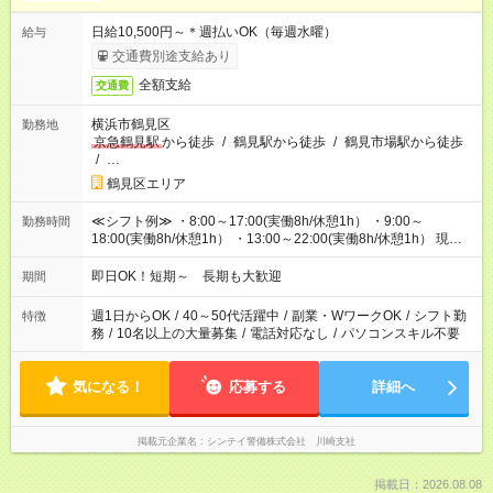
日給10,500円～＊週払いOK（毎週水曜）
給与
交通費別途支給あり
全額支給
交通費
横浜市鶴見区
勤務地
京急鶴見駅
から徒歩
/
鶴見駅から徒歩
/
鶴見市場駅から徒歩
/
…
鶴見区エリア
≪シフト例≫ ・8:00～17:00(実働8h/休憩1h） ・9:00～
勤務時間
18:00(実働8h/休憩1h） ・13:00～22:00(実働8h/休憩1h） 現場
によって勤務開始時間は異なります！ 休憩1時間あり
即日OK！短期～ 長期も大歓迎
期間
週1日からOK
/
40～50代活躍中
/
副業・WワークOK
/
シフト勤
特徴
務
/
10名以上の大量募集
/
電話対応なし
/
パソコンスキル不要
気になる！
応募する
詳細へ
掲載元企業名
シンテイ警備株式会社 川崎支社
掲載日：2026.08.08