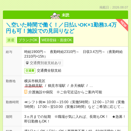
掲載日：2026.08.07
未読
NEW
＼空いた時間で働く！／日払いOK×1勤務3.4万
円も可！施設での見回りなど
派遣
ブランクOK
WEB登録・面接OK
時給1900円～ 夜勤時給2310円～ 日収3.4万円～（夜勤時給
給与
2310円×15h）
交通費別途支給あり
交通費全額支給
交通費
横浜市鶴見区
勤務地
京急鶴見駅
/
鶴見市場駅
/
弁天橋駅
/
…
介護施設や病院 ※ご自宅近辺からご案内可能
≪シフト例≫ 10:00～15:00（実働5時間） 12:00～17:00（実働
勤務時間
5時間） 17:00～翌10:00（実働15時間）など ご希望に応じて、
働く時間は調整できます！ お気軽に担当へ相談ください！
3ヵ月までの短期 ※職場が気に入れば、長期もOK！ ★急募！
期間
即日勤務もOK！