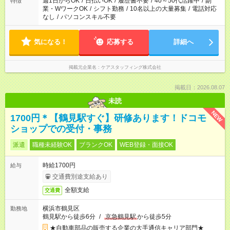
週1日からOK
/
日払いOK
/
履歴書不要
/
40～50代活躍中
/
副
特徴
業・WワークOK
/
シフト勤務
/
10名以上の大量募集
/
電話対応
なし
/
パソコンスキル不要
気になる！
応募する
詳細へ
掲載元企業名
ケアスタッフィング株式会社
掲載日：2026.08.07
未読
NEW
1700円＊【鶴見駅すぐ】研修あります！ドコモ
ショップでの受付・事務
派遣
職種未経験OK
ブランクOK
WEB登録・面接OK
時給1700円
給与
交通費別途支給あり
全額支給
交通費
横浜市鶴見区
勤務地
鶴見駅から徒歩6分
/
京急鶴見駅
から徒歩5分
★自動車部品の販売する企業の大手通信キャリア部門★