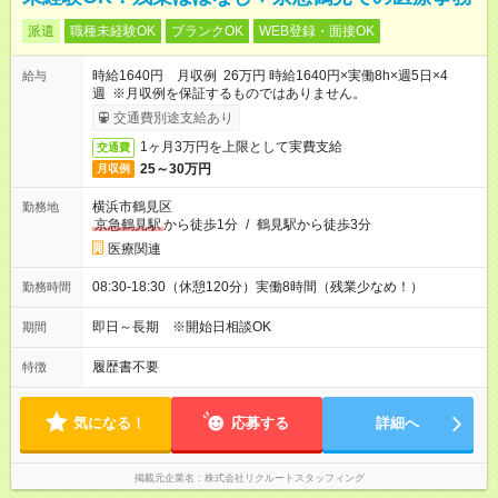
派遣
職種未経験OK
ブランクOK
WEB登録・面接OK
時給1640円 月収例 26万円 時給1640円×実働8h×週5日×4
給与
週 ※月収例を保証するものではありません。
交通費別途支給あり
1ヶ月3万円を上限として実費支給
交通費
25～30万円
月収例
横浜市鶴見区
勤務地
京急鶴見駅
から徒歩1分
/
鶴見駅から徒歩3分
医療関連
08:30-18:30（休憩120分）実働8時間（残業少なめ！）
勤務時間
即日～長期 ※開始日相談OK
期間
履歴書不要
特徴
気になる！
応募する
詳細へ
掲載元企業名
株式会社リクルートスタッフィング