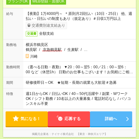
ブランクOK
WEB登録・面接OK
【夜勤】1万4000円～ ＊原則月2回払い（10日・25日） 他、週
給与
払い・日払いの制度もあり（規定あり）＃日収1万円以上
交通費別途支給あり
全額支給
交通費
横浜市鶴見区
勤務地
鶴見駅
/
京急鶴見駅
/
生麦駅
/
…
川崎
（選べる日勤・夜勤） ▼20：00～翌5：00／21：00～翌6：
勤務時間
00 など（休憩1h） 日勤のお仕事もございます！お気軽にご相談
ください！
研修後即日～OK ★短期・長期の就業も大歓迎＃急募
期間
週1日からOK
/
日払いOK
/
40～50代活躍中
/
副業・Wワーク
特徴
OK
/
シフト勤務
/
10名以上の大量募集
/
電話対応なし
/
パソコ
ンスキル不要
気になる！
応募する
詳細へ
掲載元企業名
テイケイ株式会社 【東京・神奈川エリア】