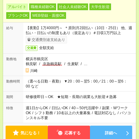
アルバイト
職種未経験OK
社会人未経験OK
大学生歓迎
ブランクOK
WEB登録・面接OK
【夜勤】1万4000円～ ＊原則月2回払い（10日・25日） 他、週
給与
払い・日払いの制度もあり（規定あり）＃日収1万円以上
交通費別途支給あり
全額支給
交通費
横浜市鶴見区
勤務地
鶴見駅
/
京急鶴見駅
/
生麦駅
/
…
川崎
（選べる日勤・夜勤） ▼20：00～翌5：00／21：00～翌6：
勤務時間
00 など
研修後即日～OK ★短期・長期の就業も大歓迎＃急募
期間
週1日からOK
/
日払いOK
/
40～50代活躍中
/
副業・Wワーク
特徴
OK
/
シフト勤務
/
10名以上の大量募集
/
電話対応なし
/
パソコ
ンスキル不要
気になる！
応募する
詳細へ