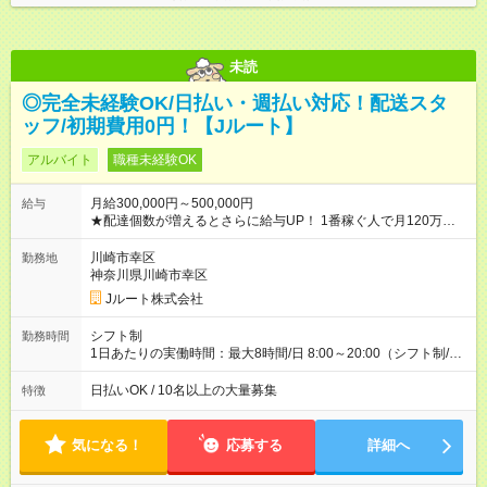
未読
◎完全未経験OK/日払い・週払い対応！配送スタ
ッフ/初期費用0円！【Jルート】
アルバイト
職種未経験OK
月給300,000円～500,000円
給与
★配達個数が増えるとさらに給与UP！ 1番稼ぐ人で月120万ほ
ど！ ・主要都市エリア 月収55万円／週5日稼働 月収65万~112
万円／週6日稼働 ・地方郊外エリア 月収40万円／週5日稼働 月
川崎市幸区
勤務地
収40万円~50万円／週6日稼働 ＜モデルイメージ＞ ■月収50万
神奈川県川崎市幸区
円 (27歳男性/江東区在住)※元建築関係 1日150個配達×25日勤務
Jルート株式会社
(日休み) ■月収80万円(43歳男性/墨田区在住)※元営業 1日200個
配達×25日勤務(月休み) 【試用期間】試用期間なし
シフト制
勤務時間
1日あたりの実働時間：最大8時間/日 8:00～20:00（シフト制/実
働8時間） ※週5日勤務（場所次第では週4も有り） ※配達状況に
よって時間外での勤務可能性有り ※案件により多少の前後あり
日払いOK / 10名以上の大量募集
特徴
※配達が完了次第、帰社OKです
気になる！
応募する
詳細へ