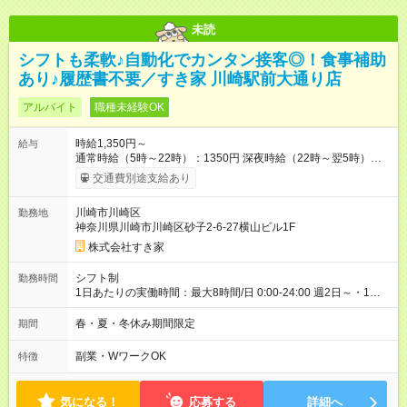
未読
シフトも柔軟♪自動化でカンタン接客◎！食事補助
あり♪履歴書不要／すき家 川崎駅前大通り店
アルバイト
職種未経験OK
時給1,350円～
給与
通常時給（5時～22時）：1350円 深夜時給（22時～翌5時）：
1688円 高校生時給：1350円 【特別手当】早朝手当（5：00-9：
交通費別途支給あり
00）時給+150円 【試用期間】試用期間あり 試用期間の長さ：1
ヶ月 雇用形態、給与は本採用時と同じです。 試用期間の実態は
川崎市川崎区
勤務地
30日（※条件変更なし）ですが、切り上げで一ヶ月とさせてい
神奈川県川崎市川崎区砂子2-6-27横山ビル1F
ただきます。 研修制度あり：15時間(研修中も同時給）
株式会社すき家
シフト制
勤務時間
1日あたりの実働時間：最大8時間/日 0:00-24:00 週2日～・1日
2h～OK ＜シフト例＞ 〇朝帯 5:00-9:00 〇昼帯 9:00-14:00 〇午
後帯 14:00-18:00 〇夜帯 18:00-22:00 〇深夜帯 22:00-翌5:00 基
春・夏・冬休み期間限定
期間
本は固定シフトですが家庭の都合などイレギュラーには対応し
ます♪
副業・WワークOK
特徴
気になる！
応募する
詳細へ