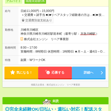
アルバイト
職種未経験OK
日給11,000円～15,000円
給与
＋交通費＋諸手当 ■□■リペアスタッフ経験者の方は…■□■ 技術
チェック後に日給を決定します！ ・現場数に応じて『日給が1.2
交通費別途支給あり
倍』！ ・その他手当により『1.5倍』になることも…！ ・その他
1日ごとの評価ポイントもあり 頑張った分だけ評価されます！ ◆
川崎市川崎区
勤務地
交通費規定支給 ◆残業手当あり ◆子供手当あり ◆宿泊手当あり
神奈川県川崎市川崎区駅前本町（最寄り駅：
京急川崎駅
）
(2，000円/1日) ※宿泊を伴う現場の場合 ◆先輩スタッフの給与例
﹋﹋﹋﹋﹋﹋﹋﹋﹋﹋﹋ ・週5日勤務Aさん ＞＞日給11，000円
株式会社エンジン リペア事業部
×20勤務 ＞＞月収22万円＋諸手当 【試用期間】試用期間あり 試
用期間の長さ：6ヶ月 ※ 雇用形態と給与に、本採用時と異なる部
8:00～17:00
勤務時間
分があります。 雇用形態：本採用時と同じです。 給与：日
実働時間：8時間/日 休憩時間：1時間/日 ★月～土・週4日～OK
給 9,810円以上 ::::: ::::: ::::: ::::: ::::: :::::: 120勤務までは日給9，810
★週5日入れる方大歓迎！※日時相談OK ★時期により連休取得も
円 121勤務目から日給1万1，000円～ となります。
可能！ ＼毎月希望シフト提出で働きやすい！／ 毎月20日までに
副業・WワークOK
特徴
::::: ::::: ::::: ::::: ::::: ::::::
翌月の勤務希望シフトを提出◎ ※シフト変更は前週までに相談
OK
気になる！
応募する
詳細へ
掲載元企業名
株式会社エンジン リペア事業部
未読
◎完全未経験OK/日払い・週払い対応！配送スタ