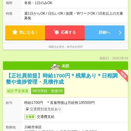
務時間は多少変動あり ◆希望のシフトで働ける！ 希望の勤務日
単発・1日のみOK
期間
数がありましたらご相談下さい。 週1日、月1日～の勤務OKです
夜勤・深夜・早朝のお仕事もございます
週1日からOK / 日払いOK / 副業・WワークOK / 10名以上の大量
特徴
募集
気になる！
応募する
詳細へ
掲載元企業名
株式会社EBS
掲載日：2026.08.04
未読
NEW
【正社員前提】時給1700円＊残業あり＊日程調
整や進捗管理・見積作成
紹介予定派遣
WEB登録・面接OK
時給1700円 ＊直雇用後は月給例:195500円
給与
交通費別途支給あり
交通費支給
交通費
川崎市幸区
勤務地