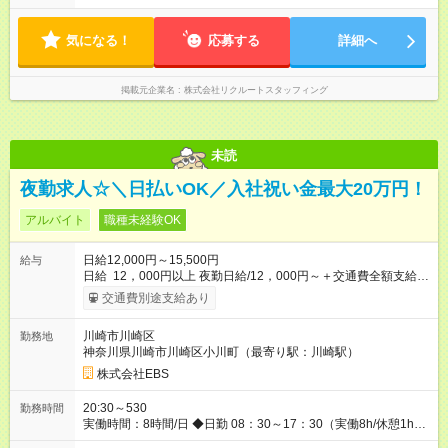
気になる！
応募する
詳細へ
掲載元企業名
株式会社リクルートスタッフィング
未読
夜勤求人☆＼日払いOK／入社祝い金最大20万円！
アルバイト
職種未経験OK
日給12,000円～15,500円
給与
日給 12，000円以上 夜勤日給/12，000円～＋交通費全額支給 ◆
スタートダッシュに 入社祝金最大200，000円を支給！ 研修手
交通費別途支給あり
当(法定研修20時間)：時給1225円×20時間＝24，500円を支給！
◆昇給あり 資格取得も応援しています♪ ◆交通費「全額」支給 公
川崎市川崎区
勤務地
共交通機関を利用の履歴を提出で、交通費全額支給！ 自動車通
神奈川県川崎市川崎区小川町（最寄り駅：川崎駅）
勤・バイク通勤もOK ◆日当保証 たとえ仕事が1時間で終わって
も 日当は全額お支払いします！ 業者さんと協力し合って、早く
株式会社EBS
仕事を終えるほど、お得……！ ◆その他 資格応援手当・隊長手
当等 アルバイトから社員雇用までのキャリアアップを楽しめ
20:30～530
勤務時間
るスキームをご用意しております☆ 【試用期間】試用期間なし
実働時間：8時間/日 ◆日勤 08：30～17：30（実働8h/休憩1h）
◆夜勤 20：30～翌05：30（実働8h/休憩1h） ※勤務地により勤