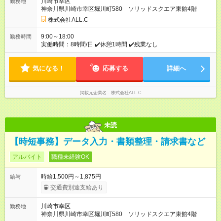
川崎市幸区
勤務地
神奈川県川崎市幸区堀川町580 ソリッドスクエア東館4階
株式会社ALL.C
9:00～18:00
勤務時間
実働時間：8時間/日 ✔️休憩1時間 ✔️残業なし
気になる！
応募する
詳細へ
掲載元企業名
株式会社ALL.C
未読
【時短事務】データ入力・書類整理・請求書など
アルバイト
職種未経験OK
時給1,500円～1,875円
給与
交通費別途支給あり
川崎市幸区
勤務地
神奈川県川崎市幸区堀川町580 ソリッドスクエア東館4階