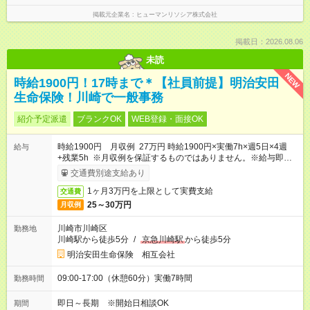
掲載元企業名
ヒューマンリソシア株式会社
掲載日：2026.08.06
未読
NEW
時給1900円！17時まで＊【社員前提】明治安田
生命保険！川崎で一般事務
紹介予定派遣
ブランクOK
WEB登録・面接OK
時給1900円 月収例 27万円 時給1900円×実働7h×週5日×4週
給与
+残業5h ※月収例を保証するものではありません。※給与即受取
りサービス利用可（利用条件有）
交通費別途支給あり
1ヶ月3万円を上限として実費支給
交通費
25～30万円
月収例
川崎市川崎区
勤務地
川崎駅から徒歩5分
/
京急川崎駅
から徒歩5分
明治安田生命保険 相互会社
09:00-17:00（休憩60分）実働7時間
勤務時間
即日～長期 ※開始日相談OK
期間