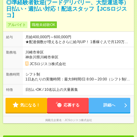
◎準経験者歓迎(フードデリバリー、大型運送等）
日払い・週払い対応！配送スタッフ【JCSロジス
コ】
アルバイト
職種未経験OK
月給400,000円～600,000円
給与
★配達個数が増えるとさらに給与UP！ 1番稼ぐ人で月120万ほ
ど！ ・主要都市エリア 月収55万円／週5日稼働 月収65万~112
万円／週6日稼働 ・地方郊外エリア 月収40万円／週5日稼働 月
川崎市幸区
勤務地
収40万円~50万円／週6日稼働 ＜モデルイメージ＞ ■月収50万
神奈川県川崎市幸区
円 (27歳男性/江東区在住)※元建築関係 1日150個配達×25日勤務
JCSロジスコ株式会社
(日休み) ■月収80万円(43歳男性/墨田区在住)※元営業 1日200個
配達×25日勤務(月休み) 【試用期間】試用期間なし
シフト制
勤務時間
1日あたりの実働時間：最大8時間/日 8:00～20:00（シフト制/実
働8時間） ※週5日勤務（場所次第では週4も有り） ※配達状況に
よって時間外での勤務可能性有り ※案件により多少の前後あり
日払いOK / 10名以上の大量募集
特徴
※配達が完了次第、帰社OKです
気になる！
応募する
詳細へ
掲載元企業名
JCSロジスコ株式会社