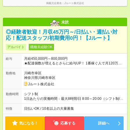
掲載元企業名
Jルート株式会社
未読
◎経験者歓迎！月収45万円～/日払い・週払い対
応！配送スタッフ/初期費用0円！【Jルート】
アルバイト
職種未経験OK
月給450,000円～800,000円
給与
★配達個数が増えるとさらに給与UP！ 1番稼ぐ人で月120万ほ
ど！ ・主要都市エリア 月収55万円／週5日稼働 月収65万~112
万円／週6日稼働 ・地方郊外エリア 月収40万円／週5日稼働 月
川崎市幸区
勤務地
収40万円~50万円／週6日稼働 ＜モデルイメージ＞ ■月収50万
神奈川県川崎市幸区
円 (27歳男性/江東区在住)※元建築関係 1日150個配達×25日勤務
Jルート株式会社
(日休み) ■月収80万円(43歳男性/墨田区在住)※元営業 1日200個
配達×25日勤務(月休み) 【試用期間】試用期間なし
シフト制
勤務時間
1日あたりの実働時間：最大8時間/日 8:00～20:00（シフト制/実
働8時間） ※週5日勤務（場所次第では週4も有り） ※配達状況に
よって時間外での勤務可能性有り ※案件により多少の前後あり
日払いOK / 10名以上の大量募集
特徴
※配達が完了次第、帰社OKです
気になる！
応募する
詳細へ