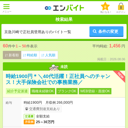
0
メニュー
気になる！
ログイン
検索結果
条件の変更
京急川崎で正社員登用ありのバイト一覧
60
1,456
件中
1
～
50
件表示
平均時給:
円
新着順
時給順
人気順
掲載日：2026.08.06
未読
NEW
時給1900円＊＼40代活躍！正社員へのチャン
ス！大手保険会社での事務業務／
紹介予定派遣
職種未経験OK
ブランクOK
WEB登録・面接OK
時給1900円 月収例 266,000円
給与
交通費別途支給あり
全額支給
交通費
25～30万円
月収例