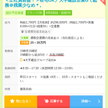
＜正社員前提！＞在宅OK／大手建設企業Gで総
務＠残業少なめ＊。
紹介予定派遣
ブランクOK
WEB登録・面接OK
時給1,700円【月収例】約296,000円（時給1,700円×実働
給与
8.00h×21日+残業5h）+交通費
交通費別途支給あり
通勤交通費の支給あり（当社規定による）
交通費
25～30万円
月収例
川崎市川崎区
勤務地
川崎駅から徒歩5分
/
京急川崎駅
●大手建設グループ会社●
★8:30～17:30（休憩時間 12:00～13:00）
勤務時間
即日スタート ※急募 ○9月～、10月～スタートもご相談くださ
期間
い。
服装自由
特徴
気になる！
応募する
詳細へ