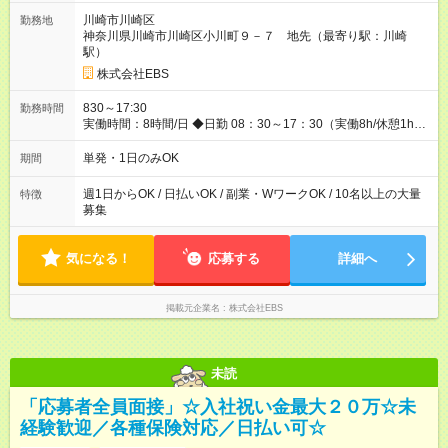
大200，000円を支給！ ◆昇給あり 資格取得も応援しています♪
川崎市川崎区
勤務地
資格取得費用すべて弊社がお出しします♪ ◆交通費「全額」支給
神奈川県川崎市川崎区小川町９－７ 地先（最寄り駅：川崎
公共交通機関を利用の履歴を提出で、交通費全額支給！ 自動車
駅）
通勤・バイク通勤もOK ◆日当保証 たとえ仕事が1時間で終わっ
ても 日当は全額お支払いします！ ◆制服貸与 制服は全て無償で
株式会社EBS
貸し出します。保証金は一切いただきません。 他にも、リュッ
クサック、快適に働ける空調服や防寒ベストのご用意もありま
830～17:30
勤務時間
す♪ 【試用期間】試用期間なし
実働時間：8時間/日 ◆日勤 08：30～17：30（実働8h/休憩1h）
◆夜勤 20：30～翌05：30（実働8h/休憩1h） ※勤務地により勤
務時間は多少変動あり ◆希望のシフトで働ける！ 希望の勤務日
単発・1日のみOK
期間
数がありましたらご相談下さい。 週1日、月1日～の勤務OKです
夜勤・深夜・早朝のお仕事もございます
週1日からOK / 日払いOK / 副業・WワークOK / 10名以上の大量
特徴
募集
気になる！
応募する
詳細へ
掲載元企業名
株式会社EBS
未読
「応募者全員面接」☆入社祝い金最大２０万☆未
経験歓迎／各種保険対応／日払い可☆