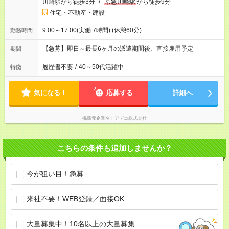
川崎駅から徒歩3分
/
京急川崎駅
から徒歩9分
住宅・不動産・建設
9:00～17:00(実働:7時間) (休憩60分)
勤務時間
【急募】即日～最長6ヶ月の派遣期間後、直接雇用予定
期間
履歴書不要
/
40～50代活躍中
特徴
気になる！
応募する
詳細へ
掲載元企業名
アデコ株式会社
こちらの条件も追加しませんか？
今が狙い目！急募
来社不要！WEB登録／面接OK
大量募集中！10名以上の大量募集