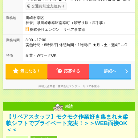
チェック後に日給を決定します！ ・現場数に応じて『日給が1.2
交通費別途支給あり
倍』！ ・その他手当により『1.5倍』になることも…！ ・その他
1日ごとの評価ポイントもあり 頑張った分だけ評価されます！ ◆
川崎市幸区
勤務地
交通費規定支給 ◆残業手当あり ◆子供手当あり ◆宿泊手当あり
神奈川県川崎市幸区南幸町（最寄り駅：尻手駅）
(2，000円/1日) ※宿泊を伴う現場の場合 ◆先輩スタッフの給与例
﹋﹋﹋﹋﹋﹋﹋﹋﹋﹋﹋ ・週5日勤務Aさん ＞＞日給11，000円
株式会社エンジン リペア事業部
×20勤務 ＞＞月収22万円＋諸手当 【試用期間】試用期間あり 試
用期間の長さ：6ヶ月 ※ 雇用形態と給与に、本採用時と異なる部
8:00～17:00
勤務時間
分があります。 雇用形態：本採用時と同じです。 給与：日
実働時間：8時間/日 休憩時間：1時間/日 ★月～土・週4日～OK
給 9,810円以上 ::::: ::::: ::::: ::::: ::::: :::::: 120勤務までは日給9，810
★週5日入れる方大歓迎！※日時相談OK ★時期により連休取得も
円 121勤務目から日給1万1，000円～ となります。
可能！ ＼毎月希望シフト提出で働きやすい！／ 毎月20日までに
副業・WワークOK
特徴
::::: ::::: ::::: ::::: ::::: ::::::
翌月の勤務希望シフトを提出◎ ※シフト変更は前週までに相談
OK
気になる！
応募する
詳細へ
掲載元企業名
株式会社エンジン リペア事業部
未読
【リペアスタッフ】モクモク作業好き集まれ★柔
軟シフトでプライベート充実！＞＞WEB面接OK
＜＜