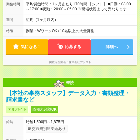
平均労働時間：1ヶ月あたり170時間 【シフト】 ■日勤：08:00
勤務時間
～17:00 ■夜勤：20:00～05:00 ※現場状況よって異なります ※早
く終われば1現場4～8時間勤務もあり ☆週3～勤務OK！ ☆現場
が早く終わっても日給全額保証！ ☆ご希望の方は「日勤＋夜
短期（1ヶ月以内）
期間
勤」も可能！ 平均労働時間：1ヶ月あたり170時間 【シフト】 ■
日勤：08:00～17:00 ■夜勤：20:00～05:00 ※現場状況よって異
副業・WワークOK / 10名以上の大量募集
特徴
なります ※早く終われば1現場4～8時間勤務もあり ☆週3～勤務
OK！ ☆現場が早く終わっても日給全額保証！ ☆ご希望の方は
「日勤＋夜勤」も可能！
気になる！
応募する
詳細へ
掲載元企業名
株式会社アシスト
未読
【本社の事務スタッフ】データ入力・書類整理・
請求書など
アルバイト
職種未経験OK
時給1,500円～1,875円
給与
交通費別途支給あり