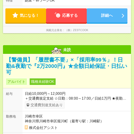
副業・WワークOK
特徴
気になる！
応募する
詳細へ
掲載元企業名
（株）ZESTCOOK
未読
【警備員】「履歴書不要」×「採用率99％」！日
勤&夜勤で『2万2000円』★全額日給保証・日払い
可
アルバイト
職種未経験OK
日給10,000円～12,000円
給与
＋交通費規定支給 ☆日勤：08:00～17:00／日給1万円 ★夜勤：
20:00～05:00／日給1万2000円 -:+:-:+:-:+:-:+:-:+:- 日勤＋夜勤で 1
交通費別途支給あり
日『2万2000円』も稼げる！ -:+:-:+:-:+:-:+:-:+:- ■選べる支払い方
法 ┗日払い・週払い・月払いOK！ さらに手渡し・振込まで選
川崎市幸区
勤務地
べる！ 日払いは、当日に『現金全額』手渡しです♪ ■残業手当
神奈川県川崎市幸区堀川町（最寄り駅：川崎駅）
別途支給 ■日給全額保障あり ┗予定時間より早く終わっても日給
は満額支給！ ■資格手当あり ┗施設警備2級など 【試用期間】
株式会社アシスト
試用期間なし