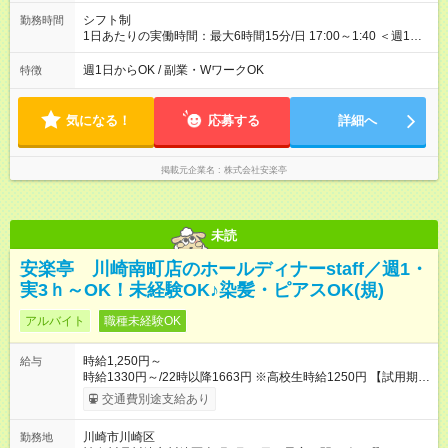
シフト制
勤務時間
1日あたりの実働時間：最大6時間15分/日 17:00～1:40 ＜週1日
～/短時間OK！＞ ※18歳未満・高校生は21:30までの勤務 ・シフ
トは自己申告制だから私生活優先でOK◎ ・週1日もあれば週5日
週1日からOK / 副業・WワークOK
特徴
でがっつり勤務もOK！ 「Ｗワークで収入増やしたい」 「副業と
して短時間」など希望に合わせて働けます！
気になる！
応募する
詳細へ
掲載元企業名
株式会社安楽亭
未読
安楽亭 川崎南町店のホールディナーstaff／週1・
実3ｈ～OK！未経験OK♪染髪・ピアスOK(規)
アルバイト
職種未経験OK
時給1,250円～
給与
時給1330円～/22時以降1663円 ※高校生時給1250円 【試用期
間】試用期間あり 試用期間の長さ：12ヶ月 雇用形態、給与は本
交通費別途支給あり
採用時と同じです。 ※最大12ヶ月の間で、合計30時間の試用期
間（研修期間）があります。
川崎市川崎区
勤務地