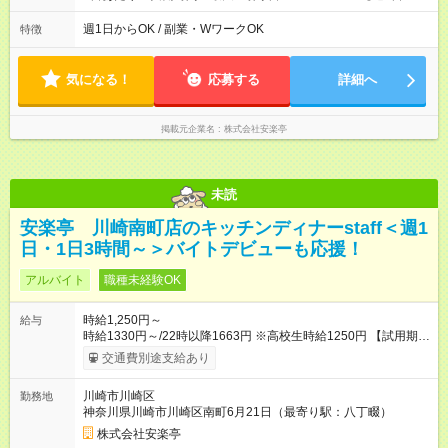
日3時間～OK！】 ＊レギュラー勤務ももちろん大歓迎！ 「子ど
ものお迎えまでの時間」 「ランチタイムだけ」 など、家庭の予
週1日からOK / 副業・WワークOK
特徴
定に合わせやすいシフト制！ ※ディナータイムの勤務希望も相
談可能◎
気になる！
応募する
詳細へ
掲載元企業名
株式会社安楽亭
未読
安楽亭 川崎南町店のキッチンディナーstaff＜週1
日・1日3時間～＞バイトデビューも応援！
アルバイト
職種未経験OK
時給1,250円～
給与
時給1330円～/22時以降1663円 ※高校生時給1250円 【試用期
間】試用期間あり 試用期間の長さ：12ヶ月 雇用形態、給与は本
交通費別途支給あり
採用時と同じです。 ※最大12ヶ月の間で、合計30時間の試用期
間（研修期間）があります。
川崎市川崎区
勤務地
神奈川県川崎市川崎区南町6月21日（最寄り駅：八丁畷）
株式会社安楽亭