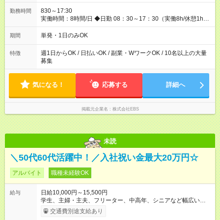
仕事を終えるほど、お得……！ ◆その他 資格応援手当・隊長手
当等 アルバイトから社員雇用までのキャリアアップを楽しめ
830～17:30
勤務時間
るスキームをご用意しております☆ 【試用期間】試用期間なし
実働時間：8時間/日 ◆日勤 08：30～17：30（実働8h/休憩1h）
◆夜勤 20：30～翌05：30（実働8h/休憩1h） ※勤務地により勤
務時間は多少変動あり ◆希望のシフトで働ける！ 希望の勤務日
単発・1日のみOK
期間
数がありましたらご相談下さい。 週1日、月1日～の勤務OKです
夜勤・深夜・早朝のお仕事もございます
週1日からOK / 日払いOK / 副業・WワークOK / 10名以上の大量
特徴
募集
気になる！
応募する
詳細へ
掲載元企業名
株式会社EBS
未読
＼50代60代活躍中！／入社祝い金最大20万円☆
アルバイト
職種未経験OK
日給10,000円～15,500円
給与
学生、主婦・主夫、フリーター、中高年、シニアなど幅広い世
代が活躍中！ 意欲が強い方々が得意を生かして、年齢を問わず
交通費別途支給あり
キャリアアップしています！ ◆スタートダッシュに 入社祝金最