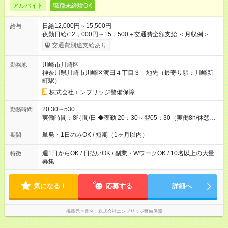
アルバイト
職種未経験OK
日給12,000円～15,500円
給与
夜勤日給/12，000円～15，500＋交通費全額支給 ＜月収例＞ 日
給12，000円×22日間＝264，000円 ◆スタートダッシュに 入社
交通費別途支給あり
祝金最大200，000円を支給！ 研修手当(法定研修20時間)：24，
500円支給！ ◆昇給あり 資格取得も応援しています♪ ◆交通費
川崎市川崎区
勤務地
「全額」支給 公共交通機関を利用の履歴を提出で、交通費全額
神奈川県川崎市川崎区渡田４丁目３ 地先（最寄り駅：川崎新
支給！ 自動車通勤・バイク通勤もOK ※規程あり ◆日当保証 た
町駅）
とえ仕事が1時間で終わっても 日当は全額お支払いします！ 業
者さんと協力し合って、早く仕事を終えるほど、お得……！ ◆
株式会社エンブリッジ警備保障
その他 資格応援手当・隊長手当等 アルバイトから社員雇用ま
でのキャリアアップを楽しめるスキームをご用意しております☆
20:30～530
勤務時間
【試用期間】試用期間なし
実働時間：8時間/日 ◆夜勤 20：30～翌05：30（実働8h/休憩
1h） ※勤務地により勤務時間は多少変動あり ◆希望のシフトで
働ける！ 希望の勤務日数がありましたらご相談下さい。 週1
単発・1日のみOK / 短期（1ヶ月以内）
期間
日、月1日～の勤務OKです 夜勤・深夜のお仕事もございます
週1日からOK / 日払いOK / 副業・WワークOK / 10名以上の大量
特徴
募集
気になる！
応募する
詳細へ
掲載元企業名
株式会社エンブリッジ警備保障