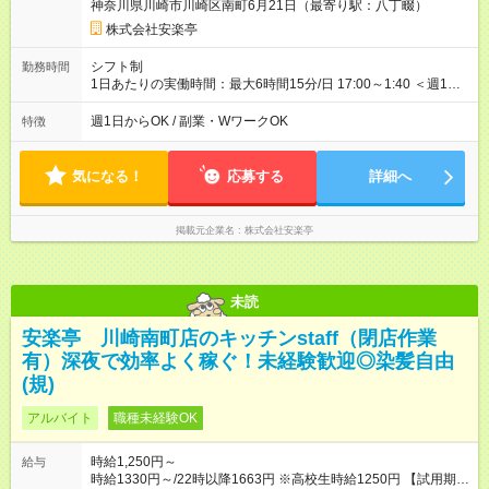
神奈川県川崎市川崎区南町6月21日（最寄り駅：八丁畷）
株式会社安楽亭
シフト制
勤務時間
1日あたりの実働時間：最大6時間15分/日 17:00～1:40 ＜週1日
～/短時間OK！＞ ※18歳未満・高校生は21:30までの勤務 ・シフ
トは自己申告制だから私生活優先でOK◎ ・週1日もあれば週5日
週1日からOK / 副業・WワークOK
特徴
でがっつり勤務もOK！ 「Ｗワークで収入増やしたい」 「副業と
して短時間」など希望に合わせて働けます！
気になる！
応募する
詳細へ
掲載元企業名
株式会社安楽亭
未読
安楽亭 川崎南町店のキッチンstaff（閉店作業
有）深夜で効率よく稼ぐ！未経験歓迎◎染髪自由
(規)
アルバイト
職種未経験OK
時給1,250円～
給与
時給1330円～/22時以降1663円 ※高校生時給1250円 【試用期