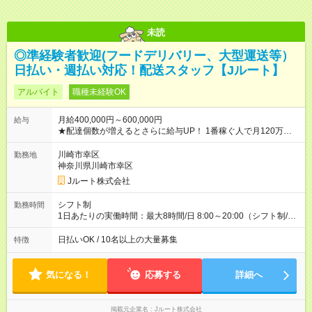
未読
◎準経験者歓迎(フードデリバリー、大型運送等）
日払い・週払い対応！配送スタッフ【Jルート】
アルバイト
職種未経験OK
月給400,000円～600,000円
給与
★配達個数が増えるとさらに給与UP！ 1番稼ぐ人で月120万ほ
ど！ ・主要都市エリア 月収55万円／週5日稼働 月収65万~112
万円／週6日稼働 ・地方郊外エリア 月収40万円／週5日稼働 月
川崎市幸区
勤務地
収40万円~50万円／週6日稼働 ＜モデルイメージ＞ ■月収50万
神奈川県川崎市幸区
円 (27歳男性/江東区在住)※元建築関係 1日150個配達×25日勤務
Jルート株式会社
(日休み) ■月収80万円(43歳男性/墨田区在住)※元営業 1日200個
配達×25日勤務(月休み) 【試用期間】試用期間なし
シフト制
勤務時間
1日あたりの実働時間：最大8時間/日 8:00～20:00（シフト制/実
働8時間） ※週5日勤務（場所次第では週4も有り） ※配達状況に
よって時間外での勤務可能性有り ※案件により多少の前後あり
日払いOK / 10名以上の大量募集
特徴
※配達が完了次第、帰社OKです
気になる！
応募する
詳細へ
掲載元企業名
Jルート株式会社