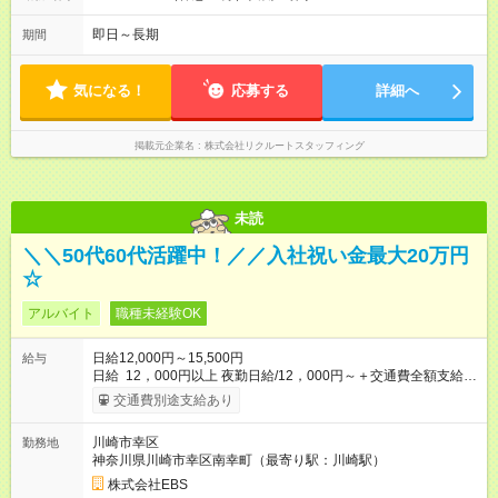
即日～長期
期間
気になる！
応募する
詳細へ
掲載元企業名
株式会社リクルートスタッフィング
未読
＼＼50代60代活躍中！／／入社祝い金最大20万円
☆
アルバイト
職種未経験OK
日給12,000円～15,500円
給与
日給 12，000円以上 夜勤日給/12，000円～＋交通費全額支給 ◆
スタートダッシュに 入社祝金最大200，000円を支給！ 研修手
交通費別途支給あり
当(法定研修20時間)：時給1225円×20時間＝24，500円を支給！
◆昇給あり 資格取得も応援しています♪ ◆交通費「全額」支給 公
川崎市幸区
勤務地
共交通機関を利用の履歴を提出で、交通費全額支給！ 自動車通
神奈川県川崎市幸区南幸町（最寄り駅：川崎駅）
勤・バイク通勤もOK ◆日当保証 たとえ仕事が1時間で終わって
も 日当は全額お支払いします！ 業者さんと協力し合って、早く
株式会社EBS