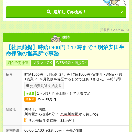
追加して再検索！
掲載日：2026.07.28
未読
【社員前提】時給1900円！17時まで＊明治安田生
命保険の営業所で事務
紹介予定派遣
ブランクOK
WEB登録・面接OK
時給1900円 月収例 27万円 時給1900円×実働7h×週5日×4週
給与
+残業5h ※月収例を保証するものではありません。※給与即受取
りサービス利用可（利用条件有）
交通費別途支給あり
1ヶ月3万円を上限として実費支給
交通費
25～30万円
月収例
川崎市川崎区
勤務地
川崎駅から徒歩8分
/
京急川崎駅
から徒歩5分
明治安田生命保険 相互会社
09:00-17:00（休憩60分）実働7時間
勤務時間