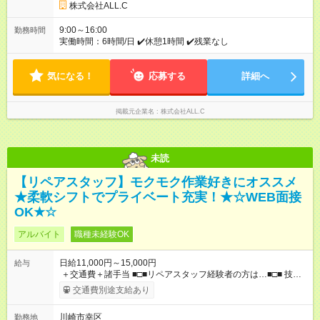
株式会社ALL.C
9:00～16:00
勤務時間
実働時間：6時間/日 ✔️休憩1時間 ✔️残業なし
気になる！
応募する
詳細へ
掲載元企業名
株式会社ALL.C
未読
【リペアスタッフ】モクモク作業好きにオススメ
★柔軟シフトでプライベート充実！★☆WEB面接
OK★☆
アルバイト
職種未経験OK
日給11,000円～15,000円
給与
＋交通費＋諸手当 ■□■リペアスタッフ経験者の方は…■□■ 技術
チェック後に日給を決定します！ ・現場数に応じて『日給が1.2
交通費別途支給あり
倍』！ ・その他手当により『1.5倍』になることも…！ ・その他
1日ごとの評価ポイントもあり 頑張った分だけ評価されます！ ◆
川崎市幸区
勤務地