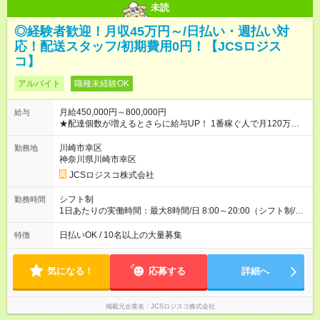
未読
◎経験者歓迎！月収45万円～/日払い・週払い対
応！配送スタッフ/初期費用0円！【JCSロジス
コ】
アルバイト
職種未経験OK
月給450,000円～800,000円
給与
★配達個数が増えるとさらに給与UP！ 1番稼ぐ人で月120万ほ
ど！ ・主要都市エリア 月収55万円／週5日稼働 月収65万~112
万円／週6日稼働 ・地方郊外エリア 月収40万円／週5日稼働 月
川崎市幸区
勤務地
収40万円~50万円／週6日稼働 ＜モデルイメージ＞ ■月収50万
神奈川県川崎市幸区
円 (27歳男性/江東区在住)※元建築関係 1日150個配達×25日勤務
JCSロジスコ株式会社
(日休み) ■月収80万円(43歳男性/墨田区在住)※元営業 1日200個
配達×25日勤務(月休み) 【試用期間】試用期間なし
シフト制
勤務時間
1日あたりの実働時間：最大8時間/日 8:00～20:00（シフト制/実
働8時間） ※週5日勤務（場所次第では週4も有り） ※配達状況に
よって時間外での勤務可能性有り ※案件により多少の前後あり
日払いOK / 10名以上の大量募集
特徴
※配達が完了次第、帰社OKです
気になる！
応募する
詳細へ
掲載元企業名
JCSロジスコ株式会社