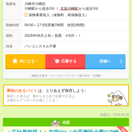
川崎市川崎区
勤務地
川崎駅から徒歩3分
/
京急川崎駅
から徒歩3分
保険事業収入（保険料，再保険収入）
09:00～17:00(実働7時間 休憩1時間)
勤務時間
2026年09月上旬～長期 ※9月～！
期間
パソコンスキル不要
特徴
気になる！
応募する
詳細へ
掲載元企業名
パーソルテンプスタッフ株式会社 首都圏
興味のあるバイト
は、とりあえず保存しよう♪
保存した求人は、後からまとめて応募できるよ。
企業からアプローチが届くことも！
掲載日：2026.08.06
未読
NEW