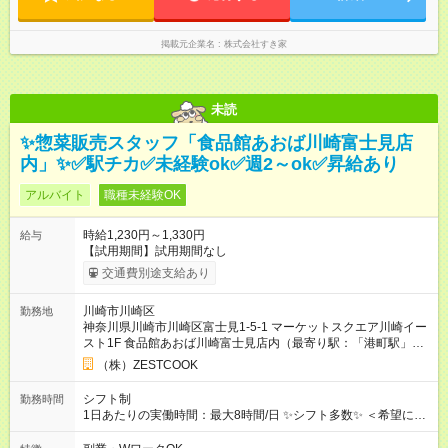
掲載元企業名
株式会社すき家
未読
✨惣菜販売スタッフ「食品館あおば川崎富士見店
内」✨✅駅チカ✅未経験ok✅週2～ok✅昇給あり
アルバイト
職種未経験OK
時給1,230円～1,330円
給与
【試用期間】試用期間なし
交通費別途支給あり
川崎市川崎区
勤務地
神奈川県川崎市川崎区富士見1-5-1 マーケットスクエア川崎イー
スト1F 食品館あおば川崎富士見店内（最寄り駅：「港町駅」徒
歩2分）
（株）ZESTCOOK
シフト制
勤務時間
1日あたりの実働時間：最大8時間/日 ✨シフト多数✨ ＜希望に合
わせ相談ok！＞ 例） 17：00～20：00・・・etc （シフト制：1
日3h～ok！） *-*-*-*-*-*-*-*-*-*-*-*-*-*-*-*-*-*-*-*-*-*-*-*