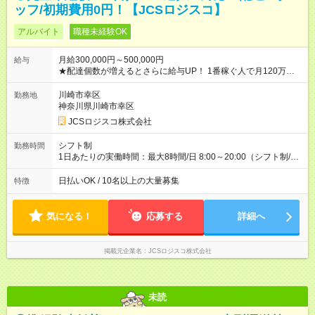
ッフ/初期費用0円！【JCSロジスコ】
アルバイト
職種未経験OK
月給300,000円～500,000円
給与
★配達個数が増えるとさらに給与UP！ 1番稼ぐ人で月120万ほ
ど！ ・主要都市エリア 月収55万円／週5日稼働 月収65万~112
万円／週6日稼働 ・地方郊外エリア 月収40万円／週5日稼働 月
川崎市幸区
勤務地
収40万円~50万円／週6日稼働 ＜モデルイメージ＞ ■月収50万
神奈川県川崎市幸区
円 (27歳男性/江東区在住)※元建築関係 1日150個配達×25日勤務
JCSロジスコ株式会社
(日休み) ■月収80万円(43歳男性/墨田区在住)※元営業 1日200個
配達×25日勤務(月休み) 【試用期間】試用期間なし
シフト制
勤務時間
1日あたりの実働時間：最大8時間/日 8:00～20:00（シフト制/実
働8時間） ※週5日勤務（場所次第では週4も有り） ※配達状況に
よって時間外での勤務可能性有り ※案件により多少の前後あり
日払いOK / 10名以上の大量募集
特徴
※配達が完了次第、帰社OKです
気になる！
応募する
詳細へ
掲載元企業名
JCSロジスコ株式会社
未読