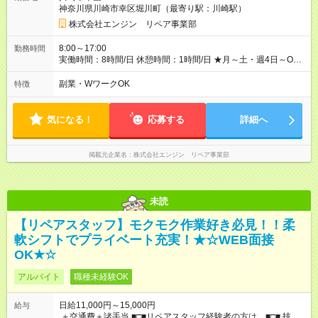
交通費規定支給 ◆残業手当あり ◆子供手当あり ◆宿泊手当あり
神奈川県川崎市幸区堀川町（最寄り駅：川崎駅）
(2，000円/1日) ※宿泊を伴う現場の場合 ◆先輩スタッフの給与例
﹋﹋﹋﹋﹋﹋﹋﹋﹋﹋﹋ ・週5日勤務Aさん ＞＞日給11，000円
株式会社エンジン リペア事業部
×20勤務 ＞＞月収22万円＋諸手当 【試用期間】試用期間あり 試
用期間の長さ：6ヶ月 ※ 雇用形態と給与に、本採用時と異なる部
8:00～17:00
勤務時間
分があります。 雇用形態：本採用時と同じです。 給与：日
実働時間：8時間/日 休憩時間：1時間/日 ★月～土・週4日～OK
給 9,810円以上 ::::: ::::: ::::: ::::: ::::: :::::: 120勤務までは日給9，810
★週5日入れる方大歓迎！※日時相談OK ★時期により連休取得も
円 121勤務目から日給1万1，000円～ となります。
可能！ ＼毎月希望シフト提出で働きやすい！／ 毎月20日までに
副業・WワークOK
特徴
::::: ::::: ::::: ::::: ::::: ::::::
翌月の勤務希望シフトを提出◎ ※シフト変更は前週までに相談
OK
気になる！
応募する
詳細へ
掲載元企業名
株式会社エンジン リペア事業部
未読
【リペアスタッフ】モクモク作業好き必見！！柔
軟シフトでプライベート充実！★☆WEB面接
OK★☆
アルバイト
職種未経験OK
日給11,000円～15,000円
給与
＋交通費＋諸手当 ■□■リペアスタッフ経験者の方は…■□■ 技術