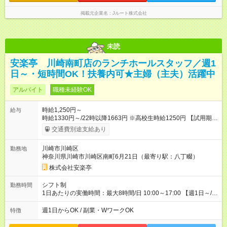
掲載元企業名
Jルート株式会社
未読
安楽亭 川崎南町店のランチホールスタッフ／週1
日～・短時間OK！扶養内可★主婦（主夫）活躍中
アルバイト
職種未経験OK
時給1,250円～
給与
時給1330円～/22時以降1663円 ※高校生時給1250円 【試用期
間】試用期間あり 試用期間の長さ：12ヶ月 雇用形態、給与は本
交通費別途支給あり
採用時と同じです。 ※最大12ヶ月の間で、合計30時間の試用期
間（研修期間）があります。
川崎市川崎区
勤務地
神奈川県川崎市川崎区南町6月21日（最寄り駅：八丁畷）
株式会社安楽亭
シフト制
勤務時間
1日あたりの実働時間：最大8時間/日 10:00～17:00 【週1日～/1
日3時間～OK！】 ＊レギュラー勤務ももちろん大歓迎！ 「子ど
ものお迎えまでの時間」 「ランチタイムだけ」 など、家庭の予
週1日からOK / 副業・WワークOK
特徴
定に合わせやすいシフト制！ ※ディナータイムの勤務希望も相
談可能◎