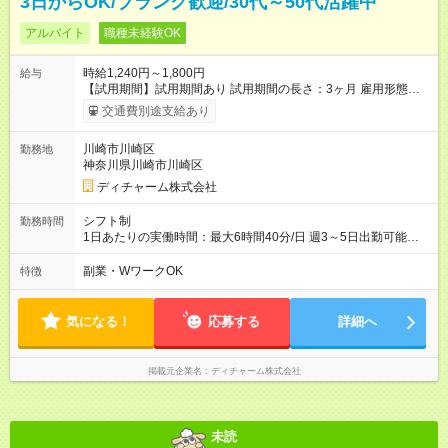
3日からOK/ブランク歓迎/30代～50代活躍中
アルバイト
職種未経験OK
時給1,240円～1,800円
給与
【試用期間】試用期間あり 試用期間の長さ：3ヶ月 雇用形態、
給与は本採用時と同じです。
交通費別途支給あり
川崎市川崎区
勤務地
神奈川県川崎市川崎区
ディチャーム株式会社
シフト制
勤務時間
1日あたりの実働時間：最大6時間40分/日 週3～5日出勤可能な
方 （シフト例） 9:00～16:40（休憩1時間含む） ご希望に合わせ
て勤務終了時間はご相談可能です ※勤務地により多少の前後
副業・WワークOK
特徴
有・移動時間別
気になる！
応募する
詳細へ
掲載元企業名
ディチャーム株式会社
未読