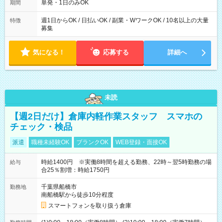
単発・1日のみOK
期間
週1日からOK / 日払いOK / 副業・WワークOK / 10名以上の大量
特徴
募集
気になる！
応募する
詳細へ
未読
【週2日だけ】倉庫内軽作業スタッフ スマホの
チェック・検品
派遣
職種未経験OK
ブランクOK
WEB登録・面接OK
時給1400円 ※実働8時間を超える勤務、22時～翌5時勤務の場
給与
合25％割増：時給1750円
千葉県船橋市
勤務地
南船橋駅から徒歩10分程度
スマートフォンを取り扱う倉庫