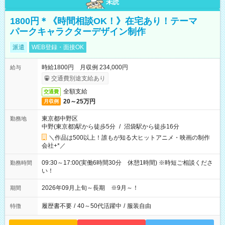
未読
1800円＊《時間相談OK！》在宅あり！テーマ
パークキャラクターデザイン制作
派遣
WEB登録・面接OK
時給1800円 月収例 234,000円
給与
交通費別途支給あり
全額支給
交通費
20～25万円
月収例
東京都中野区
勤務地
中野(東京都)駅から徒歩5分
/
沼袋駅から徒歩16分
＼作品は500以上！誰もが知る大ヒットアニメ・映画の制作
会社+*／
09:30～17:00(実働6時間30分 休憩1時間) ※時短ご相談くださ
勤務時間
い！
2026年09月上旬～長期 ※9月～！
期間
履歴書不要
/
40～50代活躍中
/
服装自由
特徴