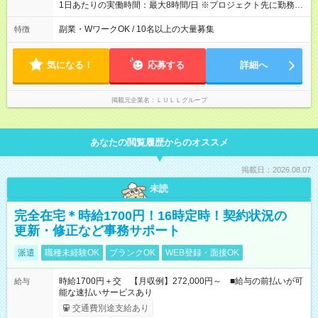
や頑張りは、しっかり給与で還元しています。 実際にほぼ全員
1日あたりの実働時間：最大8時間/日 ※プロジェクト先に勤務時
が入社1年以内に昇給を実現。 なかには転職後に年収250万円以
間は異なります 【シフト例】 ・10時00分～19時00分 ・9時00
上アップした社員も。 エンジニアへの還元率は業界高水準の
分～18時00分 平均残業時間：月10時間以内
副業・WワークOK / 10名以上の大量募集
特徴
87％。 スキルを磨いた分だけ、収入アップも目指せる環境で
す！ 【試用期間】試用期間あり 試用期間の長さ：6ヶ月 ※ 雇用
形態と給与に、本採用時と異なる部分があります。 雇用形態：
気になる！
応募する
詳細へ
中途採用（契約社員） 給与：月給 230,000円以上 上記額にはみ
なし残業代を含みます。※超過分は全額支給いたします。 みな
し残業代 21,329円／月 みなし残業時間 13時間／月 ※交通費は
掲載元企業名
ＬＵＬＬグループ
別途支給いたします ※研修期間中（最大12ヶ月間）も、試用期
間中と同一の給与となります。
あなたの閲覧履歴からのオススメ
掲載日：2026.08.07
未読
完全在宅＊時給1700円！16時定時！契約状況の
更新・修正など事務サポート
派遣
職種未経験OK
ブランクOK
WEB登録・面接OK
時給1700円＋交 【月収例】272,000円～ ■給与の前払いが可
給与
能な速払いサービスあり
交通費別途支給あり