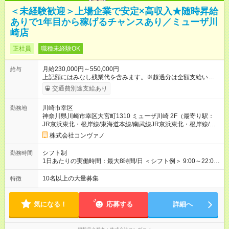
＜未経験歓迎＞上場企業で安定×高収入★随時昇給
ありで1年目から稼げるチャンスあり／ミューザ川
崎店
正社員
職種未経験OK
月給230,000円～550,000円
給与
上記額にはみなし残業代を含みます。※超過分は全額支給いたし
ます。 みなし残業代 8,940円／月 みなし残業時間 5.5時間／月
交通費別途支給あり
上記には、月5.5時間分のみなし残業代(8，940円)を含む。超過
分は別途支給。 ・研修期間6ヶ月 ※研修期間中は月給220，000
川崎市幸区
勤務地
円～ （期間中は契約社員） ※社内基準を満たした場合は、その
神奈川県川崎市幸区大宮町1310 ミューザ川崎 2F（最寄り駅：
後正規登用可 【年収例】 ◆エリアマネージャー 月給25万円＋役
JR京浜東北・根岸線/東海道本線/南武線JR京浜東北・根岸線/東
職手当3万円＋インセン14万5，781円＝42万5，781円 ◆店長
海道本線/南武線）
月給 25万円＋役職手当1万円＋インセン8万2，547円＝34万2，
株式会社コンヴァノ
547円 ◆社員(役職なし) 月給23万円＋インセン1万4701円＝24
万4，701円 ＜別途支給手当＞ ・インセンティブ：月10万円以
シフト制
勤務時間
上も可能！ ・賞与：年2回(6月/12月)※業績による ・交通費：月
1日あたりの実働時間：最大8時間/日 ＜シフト例＞ 9:00～22:00
上限3万円 ＜昇給制度＞※正社員後 ・昇給額：平均1万円(1回あ
でのシフト制（実働8時間／休憩60分） ※月平均の残業時間は、
たり) ・回数：随時 ・反映時期：次月の給与から ・評価手法：
17時間以下です。 ※営業時間は【平日】11：00～22：00、【土
10名以上の大量募集
特徴
社内評価に基づく ※あなたの頑張りをしっかり評価します！で
日祝】10：00～21：00です。商業施設内店舗は施設の営業時間
きることが増えるほどお給料に反映される環境です。 【試用期
に準じます。
間】試用期間あり 試用期間の長さ：6ヶ月 ※ 雇用形態と給与
気になる！
応募する
詳細へ
に、本採用時と異なる部分があります。 雇用形態：中途採用
（契約社員） 給与：月給 220,000円以上 上記額にはみなし残業
代を含みます。※超過分は全額支給いたします。 みなし残業