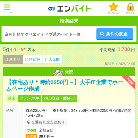
0
メニュー
気になる！
ログイン
検索結果
条件の変更
京急川崎でクリエイティブ系のバイト一覧
5
1,700
件中
1
～
5
件表示
平均時給:
円
新着順
時給順
人気順
掲載日：2026.08.05
未読
NEW
【在宅あり＊時給2250円～】大手IT企業でホー
ムページ作成
派遣
ブランクOK
WEB登録・面接OK
時給2250円～ ※月収例：348,750円＝時給2250円×実働7時間
給与
45分×20日
交通費別途支給あり
全額支給
交通費
30万円～
月収例