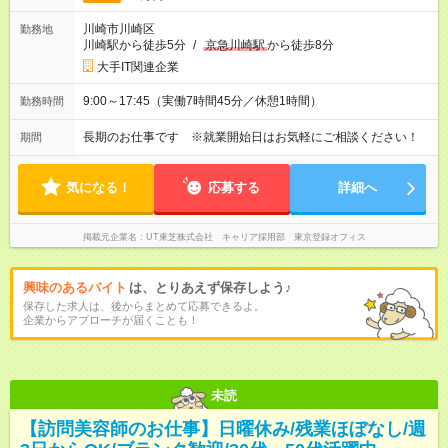
川崎市川崎区
勤務地
川崎駅から徒歩5分
/
京急川崎駅
から徒歩8分
大手IT関連企業
9:00～17:45（実働7時間45分／休憩1時間）
勤務時間
長期のお仕事です ※就業開始日はお気軽にご相談ください！
期間
気になる！
応募する
詳細へ
掲載元企業名
UT東芝株式会社 キャリア採用部 東京登録オフィス
興味のあるバイト
は、とりあえず保存しよう♪
保存した求人は、後からまとめて応募できるよ。
企業からアプローチが届くことも！
未読
【訪問美容師のお仕事】日曜休み/残業ほぼなし/週