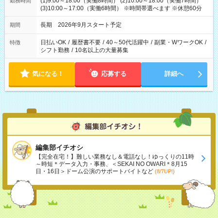
(1)9:00～18:00（実働8時間） (2)10:00～18:00（実働7時間）
勤務時間
(3)10:00～17:00（実働6時間） ※時間帯選べます ※休憩60分
長期 2026年9月スタート予定
期間
日払いOK
/
履歴書不要
/
40～50代活躍中
/
副業・WワークOK
/
特徴
シフト勤務
/
10名以上の大量募集
気になる！
応募する
詳細へ
編集部イチオシ
【完全在宅！】難しい業務なし＆電話なし！ゆっくりの11時
～時短＊データ入力・事務、＜SEKAI NO OWARI＊8月15
日・16日＞ドーム公演のサポートバイトなど
(8/7UP!)