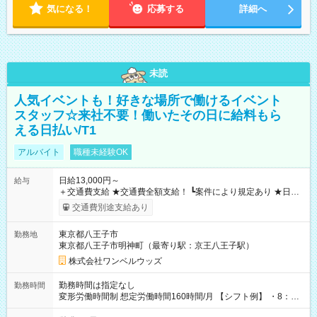
気になる！
応募する
詳細へ
未読
人気イベントも！好きな場所で働けるイベント
スタッフ☆来社不要！働いたその日に給料もら
える日払い/T1
アルバイト
職種未経験OK
日給13,000円～
給与
＋交通費支給 ★交通費全額支給！ ┗案件により規定あり ★日払
いOK！（規定あり） ┗働いたその日に現金GET♪ お仕事後はコ
交通費別途支給あり
ンビニATMから 日払い分を引き落とせます！ 【試用期間】試
用期間なし
東京都八王子市
勤務地
東京都八王子市明神町（最寄り駅：京王八王子駅）
株式会社ワンベルウッズ
勤務時間は指定なし
勤務時間
変形労働時間制 想定労働時間160時間/月 【シフト例】 ・8：00
～21：00