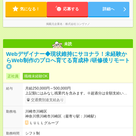
きることが増えるほどお給料に反映される環境です。 【試用期
ます。
間】試用期間あり 試用期間の長さ：6ヶ月 ※ 雇用形態と給与
気になる！
応募する
詳細へ
に、本採用時と異なる部分があります。 雇用形態：中途採用
（契約社員） 給与：月給 220,000円以上 上記額にはみなし残業
代を含みます。※超過分は全額支給いたします。 みなし残業
掲載元企業名
株式会社コンヴァノ
代 8,552円／月 みなし残業時間 5.5時間／月
未読
Webデザイナー◆現状維持にサヨナラ！未経験か
らWeb制作のプロへ育てる育成枠 /研修後リモート
◎
正社員
職種未経験OK
月給250,000円～500,000円
給与
上記額にはみなし残業代を含みます。※超過分は全額支給いたし
ます。 みなし残業代 21,675円／月 みなし残業時間 12時間／月 -
交通費別途支給あり
------------------------------------------------------- ≪経験者の方は以下と
なります≫ --------------------------------------------------------- ◎月給35
川崎市川崎区
勤務地
万円～＋業績賞与＋交通費＋各種手当 ※固定残業代（30時間/6
神奈川県川崎市川崎区（最寄り駅：川崎駅）
万6，610円分）を含む。超過分は追加支給いたします 能力やス
キルを考慮し初任給を決定。経験者の方は前給考慮も可能で
ＬＵＬＬグループ
す！ ◎昇給年1回（研修終了後） ◎賞与年2回（2月・8月）＋業
績賞与あり ◤スキルアップも、収入アップも。◢ 入社後の成長
シフト制
勤務時間