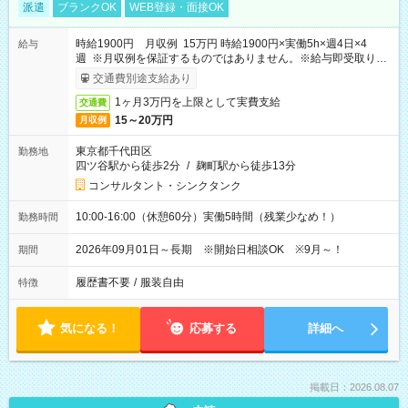
派遣
ブランクOK
WEB登録・面接OK
時給1900円 月収例 15万円 時給1900円×実働5h×週4日×4
給与
週 ※月収例を保証するものではありません。※給与即受取りサ
ービス利用可（利用条件有）
交通費別途支給あり
1ヶ月3万円を上限として実費支給
交通費
15～20万円
月収例
東京都千代田区
勤務地
四ツ谷駅から徒歩2分
/
麹町駅から徒歩13分
コンサルタント・シンクタンク
10:00-16:00（休憩60分）実働5時間（残業少なめ！）
勤務時間
2026年09月01日～長期 ※開始日相談OK ※9月～！
期間
履歴書不要
/
服装自由
特徴
気になる！
応募する
詳細へ
掲載日：2026.08.07