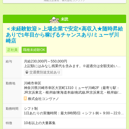
掲載元企業名
株式会社コンヴァノ
代 8,552円／月 みなし残業時間 5.5時間／月
未読
＜未経験歓迎＞上場企業で安定×高収入★随時昇給
ありで1年目から稼げるチャンスあり/ミューザ川
崎店
正社員
職種未経験OK
月給230,000円～550,000円
給与
上記額にはみなし残業代を含みます。※超過分は全額支給いたし
ます。 みなし残業代 8,940円／月 みなし残業時間 5.5時間／月
交通費別途支給あり
上記には、月5.5時間分のみなし残業代(8，940円)を含む。超過
分は別途支給。 ・研修期間6ヶ月 ※研修期間中は月給220，000
川崎市幸区
勤務地
円～ （期間中は契約社員） ※社内基準を満たした場合は、その
神奈川県川崎市幸区大宮町1310 ミューザ川崎2F（最寄り駅：
後正規登用可 【年収例】 ◆エリアマネージャー 月給25万円＋役
JR京浜東北・根岸線/東海道本線/南武線JR京浜東北・根岸線/東
職手当3万円＋インセン14万5，781円＝42万5，781円 ◆店長
海道本線/南武線）
月給 25万円＋役職手当1万円＋インセン8万2，547円＝34万2，
株式会社コンヴァノ
547円 ◆社員(役職なし) 月給23万円＋インセン1万4701円＝24
万4，701円 ＜別途支給手当＞ ・インセンティブ：月10万円以
シフト制
勤務時間
上も可能！ ・賞与：年2回(6月/12月)※業績による ・交通費：月
1日あたりの実働時間：最大8時間/日 ＜シフト例＞ 9:00～22:00
上限3万円 ＜昇給制度＞※正社員後 ・昇給額：平均1万円(1回あ
でのシフト制（実働8時間／休憩60分） ※残業時間は月平均で
たり) ・回数：随時 ・反映時期：次月の給与から ・評価手法：
10時間程度 ※営業時間は【平日】11：00～22：00、【土日祝】
10名以上の大量募集
特徴
社内評価に基づく ※あなたの頑張りをしっかり評価します！で
10：00～21：00です。商業施設内店舗は施設の営業時間に準じ