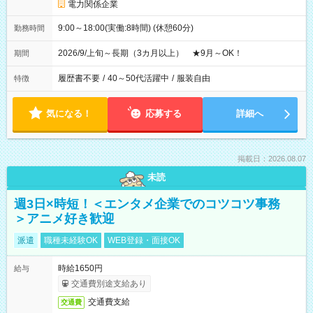
電力関係企業
9:00～18:00(実働:8時間) (休憩60分)
勤務時間
2026/9/上旬～長期（3カ月以上） ★9月～OK！
期間
履歴書不要
/
40～50代活躍中
/
服装自由
特徴
気になる！
応募する
詳細へ
掲載日：2026.08.07
未読
週3日×時短！＜エンタメ企業でのコツコツ事務
＞アニメ好き歓迎
派遣
職種未経験OK
WEB登録・面接OK
時給1650円
給与
交通費別途支給あり
交通費支給
交通費