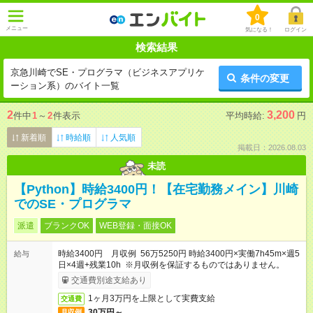
0
メニュー
気になる！
ログイン
検索結果
京急川崎でSE・プログラマ（ビジネスアプリケ
条件の変更
ーション系）のバイト一覧
2
3,200
件中
1
～
2
件表示
平均時給:
円
新着順
時給順
人気順
掲載日：2026.08.03
未読
【Python】時給3400円！【在宅勤務メイン】川崎
でのSE・プログラマ
派遣
ブランクOK
WEB登録・面接OK
時給3400円 月収例 56万5250円 時給3400円×実働7h45m×週5
給与
日×4週+残業10h ※月収例を保証するものではありません。
交通費別途支給あり
1ヶ月3万円を上限として実費支給
交通費
30万円～
月収例