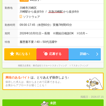
川崎市川崎区
勤務地
川崎駅から徒歩5分
/
京急川崎駅
から徒歩8分
ソフトウェア
09:00-17:45（休憩60分）実働7時間45分
勤務時間
2026年10月01日～長期 ※開始日相談OK ※10月～
期間
履歴書不要
/
40～50代活躍中
特徴
気になる！
応募する
詳細へ
掲載元企業名
株式会社リクルートスタッフィング ＩＴスタッフィング
興味のあるバイト
は、とりあえず保存しよう♪
保存した求人は、後からまとめて応募できるよ。
企業からアプローチが届くことも！
掲載日：2026.07.15
未読