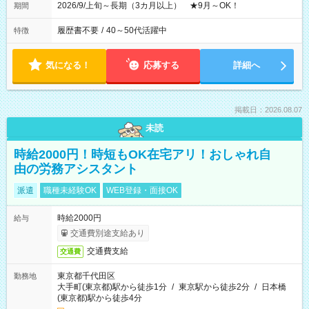
2026/9/上旬～長期（3カ月以上） ★9月～OK！
期間
履歴書不要
/
40～50代活躍中
特徴
気になる！
応募する
詳細へ
掲載日：2026.08.07
未読
時給2000円！時短もOK在宅アリ！おしゃれ自
由の労務アシスタント
派遣
職種未経験OK
WEB登録・面接OK
時給2000円
給与
交通費別途支給あり
交通費支給
交通費
東京都千代田区
勤務地
大手町(東京都)駅から徒歩1分
/
東京駅から徒歩2分
/
日本橋
(東京都)駅から徒歩4分