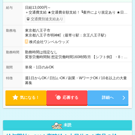
日給13,000円～
給与
＋交通費支給 ★交通費全額支給！ ┗案件により規定あり ★日払
いOK！（規定あり） ┗働いたその日に現金GET♪ お仕事後はコ
交通費別途支給あり
ンビニATMから 日払い分を引き落とせます！ 【試用期間】試
用期間なし
東京都八王子市
勤務地
東京都八王子市明神町（最寄り駅：京王八王子駅）
株式会社ワンベルウッズ
勤務時間は指定なし
勤務時間
変形労働時間制 想定労働時間160時間/月 【シフト例】 ・8：00
～21：00
単発・1日のみOK
期間
週1日からOK / 日払いOK / 副業・WワークOK / 10名以上の大量
特徴
募集
気になる！
応募する
詳細へ
未読