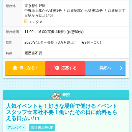
東京都中野区
勤務地
中野坂上駅から徒歩1分
/
西新宿駅から徒歩15分
/
西新宿五丁
目駅から徒歩14分
エンタメ
11:00～16:00(実働:4時間) (休憩60分)
勤務時間
2026/9/上旬～長期（3カ月以上） ★9月～OK！
期間
履歴書不要
特徴
気になる！
応募する
詳細へ
未読
人気イベントも！好きな場所で働けるイベント
スタッフ☆来社不要！働いたその日に給料もら
える日払い/T1
アルバイト
職種未経験OK