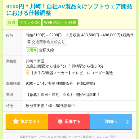
3100円＊川崎！自社AV製品向けソフトウェア開発
における仕様調整
派遣
ブランクOK
WEB登録・面接OK
時給3100円～3200円 ※月収例 480,500円～496,000円+残業代
給与
交通費別途支給あり
全額支給
交通費
川崎市幸区
勤務地
京急川崎駅
から徒歩5分
/
川崎駅から徒歩9分
【大手AV機器メーカー】テレビ・レコーダー製造
9:00～17:45(実働7時間45分 休憩1時間)
勤務時間
【急募】即日～長期 ※8月～開始相談OK！
期間
履歴書不要
/
40～50代活躍中
特徴
気になる！
応募する
詳細へ
掲載元企業名
パーソルエクセルHRパートナーズ株式会社（エンジニア部門）