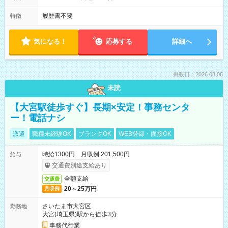
履歴書不要
特徴
気になる！
応募する
詳細へ
掲載日：2026.08.06
未読
【大宮駅徒歩すぐ】長期×安定！事務センタ
ー！電話ナシ
派遣
職種未経験OK
ブランクOK
WEB登録・面接OK
時給1300円 月収例 201,500円
給与
交通費別途支給あり
全額支給
交通費
20～25万円
月収例
さいたま市大宮区
勤務地
大宮(埼玉県)駅から徒歩3分
事務代行業