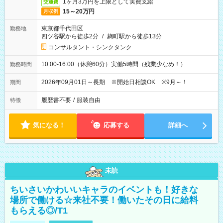
1ヶ月3万円を上限として実費支給
交通費
15～20万円
月収例
東京都千代田区
勤務地
四ツ谷駅から徒歩2分
/
麹町駅から徒歩13分
コンサルタント・シンクタンク
10:00-16:00（休憩60分）実働5時間（残業少なめ！）
勤務時間
2026年09月01日～長期 ※開始日相談OK ※9月～！
期間
履歴書不要
/
服装自由
特徴
気になる！
応募する
詳細へ
未読
ちいさいかわいいキャラのイベントも！好きな
場所で働ける☆来社不要！働いたその日に給料
もらえる◎/T1