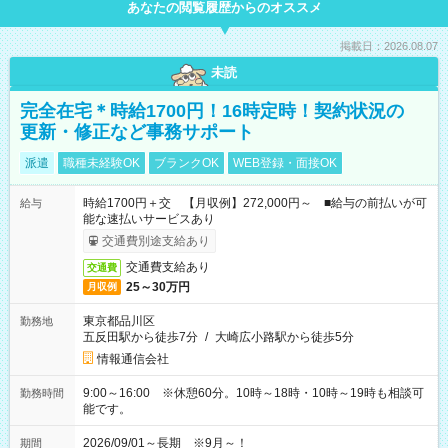
あなたの閲覧履歴からのオススメ
掲載日：2026.08.07
未読
完全在宅＊時給1700円！16時定時！契約状況の
更新・修正など事務サポート
派遣
職種未経験OK
ブランクOK
WEB登録・面接OK
時給1700円＋交 【月収例】272,000円～ ■給与の前払いが可
給与
能な速払いサービスあり
交通費別途支給あり
交通費支給あり
交通費
25～30万円
月収例
東京都品川区
勤務地
五反田駅から徒歩7分
/
大崎広小路駅から徒歩5分
情報通信会社
9:00～16:00 ※休憩60分。10時～18時・10時～19時も相談可
勤務時間
能です。
2026/09/01～長期 ※9月～！
期間