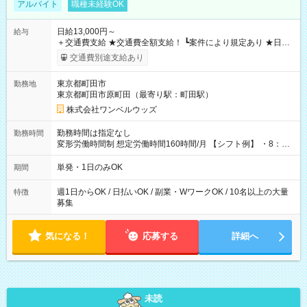
アルバイト
職種未経験OK
日給13,000円～
給与
＋交通費支給 ★交通費全額支給！ ┗案件により規定あり ★日払
いOK！（規定あり） ┗働いたその日に現金GET♪ お仕事後はコ
交通費別途支給あり
ンビニATMから 日払い分を引き落とせます！ 【試用期間】試
用期間なし
東京都町田市
勤務地
東京都町田市原町田（最寄り駅：町田駅）
株式会社ワンベルウッズ
勤務時間は指定なし
勤務時間
変形労働時間制 想定労働時間160時間/月 【シフト例】 ・8：00
～21：00
単発・1日のみOK
期間
週1日からOK / 日払いOK / 副業・WワークOK / 10名以上の大量
特徴
募集
気になる！
応募する
詳細へ
未読