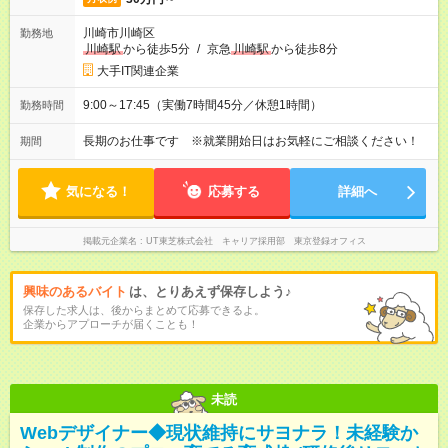
川崎市川崎区
勤務地
川崎駅
から徒歩5分
/
京急
川崎駅
から徒歩8分
大手IT関連企業
9:00～17:45（実働7時間45分／休憩1時間）
勤務時間
長期のお仕事です ※就業開始日はお気軽にご相談ください！
期間
気になる！
応募する
詳細へ
掲載元企業名
UT東芝株式会社 キャリア採用部 東京登録オフィス
興味のあるバイト
は、とりあえず保存しよう♪
保存した求人は、後からまとめて応募できるよ。
企業からアプローチが届くことも！
未読
Webデザイナー◆現状維持にサヨナラ！未経験か