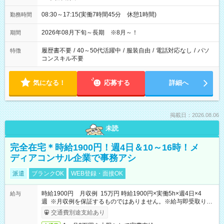
08:30～17:15(実働7時間45分 休憩1時間)
勤務時間
2026年08月下旬～長期 ※8月～！
期間
履歴書不要
/
40～50代活躍中
/
服装自由
/
電話対応なし
/
パソ
特徴
コンスキル不要
気になる！
応募する
詳細へ
掲載日：2026.08.06
未読
完全在宅＊時給1900円！週4日＆10～16時！メ
ディアコンサル企業で事務アシ
派遣
ブランクOK
WEB登録・面接OK
時給1900円 月収例 15万円 時給1900円×実働5h×週4日×4
給与
週 ※月収例を保証するものではありません。※給与即受取りサ
ービス利用可（利用条件有）
交通費別途支給あり