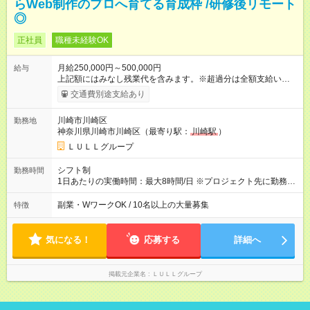
らWeb制作のプロへ育てる育成枠 /研修後リモート
◎
正社員
職種未経験OK
月給250,000円～500,000円
給与
上記額にはみなし残業代を含みます。※超過分は全額支給いたし
ます。 みなし残業代 21,675円／月 みなし残業時間 12時間／月 -
交通費別途支給あり
------------------------------------------------------- ≪経験者の方は以下と
なります≫ --------------------------------------------------------- ◎月給35
川崎市川崎区
勤務地
万円～＋業績賞与＋交通費＋各種手当 ※固定残業代（30時間/6
神奈川県川崎市川崎区（最寄り駅：
川崎駅
）
万6，610円分）を含む。超過分は追加支給いたします 能力やス
キルを考慮し初任給を決定。経験者の方は前給考慮も可能で
ＬＵＬＬグループ
す！ ◎昇給年1回（研修終了後） ◎賞与年2回（2月・8月）＋業
績賞与あり ◤スキルアップも、収入アップも。◢ 入社後の成長
シフト制
勤務時間
や頑張りは、しっかり給与で還元しています。 実際にほぼ全員
1日あたりの実働時間：最大8時間/日 ※プロジェクト先に勤務時
が入社1年以内に昇給を実現。 なかには転職後に年収250万円以
間は異なります 【シフト例】 ・10時00分～19時00分 ・9時00
上アップした社員も。 エンジニアへの還元率は業界高水準の
分～18時00分 平均残業時間：月10時間以内
副業・WワークOK / 10名以上の大量募集
特徴
87％。 スキルを磨いた分だけ、収入アップも目指せる環境で
す！ 【試用期間】試用期間あり 試用期間の長さ：6ヶ月 ※ 雇用
形態と給与に、本採用時と異なる部分があります。 雇用形態：
気になる！
応募する
詳細へ
中途採用（契約社員） 給与：月給 230,000円以上 上記額にはみ
なし残業代を含みます。※超過分は全額支給いたします。 みな
し残業代 21,329円／月 みなし残業時間 13時間／月 ※交通費は
掲載元企業名
ＬＵＬＬグループ
別途支給いたします ※研修期間中（最大12ヶ月間）も、試用期
間中と同一の給与となります。