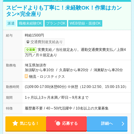
スピードよりも丁寧に！未経験OK！作業はカン
タン×完全座り
派遣
職種未経験OK
ブランクOK
WEB登録・面接OK
時給1500円
給与
交通費別途支給あり
実費支給／当社規定あり。通勤交通費実費支払／上限4
交通費
万円／月※規定あり
埼玉県加須市
勤務地
加須駅から車10分
/
久喜駅から車20分
/
鴻巣駅から車20分
物流・ロジスティクス
(1)09:00-17:00(休憩60分) ※休憩（12:00-12:50、15:00-15:10）
勤務時間
1ヶ月以上3ヶ月未満／即日～9月末まで
期間
履歴書不要
/
40～50代活躍中
/
10名以上の大量募集
特徴
気になる！
応募する
詳細へ