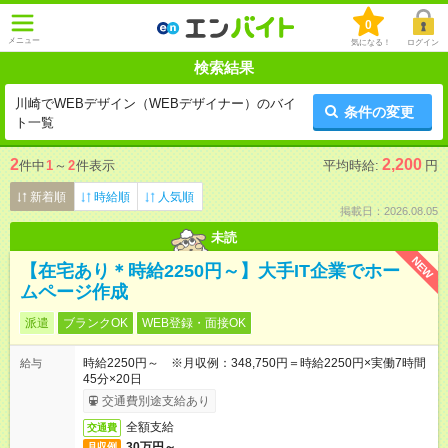
0
メニュー
気になる！
ログイン
検索結果
川崎でWEBデザイン（WEBデザイナー）のバイ
条件の変更
ト一覧
2
2,200
件中
1
～
2
件表示
平均時給:
円
新着順
時給順
人気順
掲載日：2026.08.05
未読
NEW
【在宅あり＊時給2250円～】大手IT企業でホー
ムページ作成
派遣
ブランクOK
WEB登録・面接OK
時給2250円～ ※月収例：348,750円＝時給2250円×実働7時間
給与
45分×20日
交通費別途支給あり
全額支給
交通費
30万円～
月収例