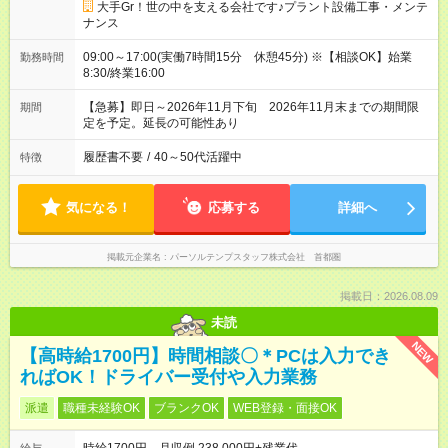
大手Gr！世の中を支える会社です♪プラント設備工事・メンテ
ナンス
09:00～17:00(実働7時間15分 休憩45分) ※【相談OK】始業
勤務時間
8:30/終業16:00
【急募】即日～2026年11月下旬 2026年11月末までの期間限
期間
定を予定。延長の可能性あり
履歴書不要
/
40～50代活躍中
特徴
気になる！
応募する
詳細へ
掲載元企業名
パーソルテンプスタッフ株式会社 首都圏
掲載日：2026.08.09
未読
NEW
【高時給1700円】時間相談〇＊PCは入力でき
ればOK！ドライバー受付や入力業務
派遣
職種未経験OK
ブランクOK
WEB登録・面接OK