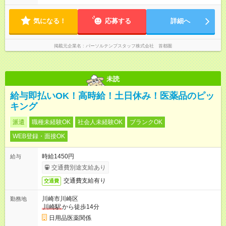
気になる！
応募する
詳細へ
掲載元企業名
パーソルテンプスタッフ株式会社 首都圏
未読
給与即払いOK！高時給！土日休み！医薬品のピッ
キング
派遣
職種未経験OK
社会人未経験OK
ブランクOK
WEB登録・面接OK
時給1450円
給与
交通費別途支給あり
交通費支給有り
交通費
川崎市川崎区
勤務地
川崎駅
から徒歩14分
日用品医薬関係