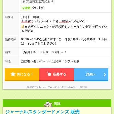
交通費別途支給あり
全額支給
交通費
川崎市川崎区
勤務地
川崎駅
から徒歩2分
/
京急
川崎駅
から徒歩5分
★透析クリニック・健康診断センターなどの運営を行ってい
る企業★
08:30～16:45(実働7時間15分 休憩1時間) ※終業時間：16時や
勤務時間
16：30までもご相談OK！
【急募】即日～長期 ※即日～！
期間
履歴書不要
/
40～50代活躍中
/
シフト勤務
特徴
気になる！
応募する
詳細へ
掲載元企業名
パーソルテンプスタッフ株式会社 首都圏
未読
ジャーナルスタンダードメンズ 販売