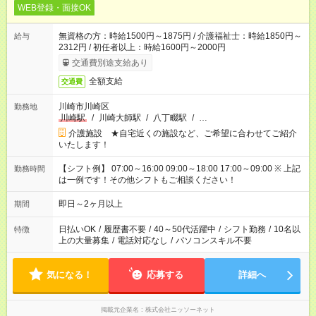
WEB登録・面接OK
無資格の方：時給1500円～1875円 / 介護福祉士：時給1850円～
給与
2312円 / 初任者以上：時給1600円～2000円
交通費別途支給あり
全額支給
交通費
川崎市川崎区
勤務地
川崎駅
/
川崎大師駅
/
八丁畷駅
/
…
介護施設 ★自宅近くの施設など、ご希望に合わせてご紹介
いたします！
【シフト例】 07:00～16:00 09:00～18:00 17:00～09:00 ※ 上記
勤務時間
は一例です！その他シフトもご相談ください！
即日～2ヶ月以上
期間
日払いOK
/
履歴書不要
/
40～50代活躍中
/
シフト勤務
/
10名以
特徴
上の大量募集
/
電話対応なし
/
パソコンスキル不要
気になる！
応募する
詳細へ
掲載元企業名
株式会社ニッソーネット