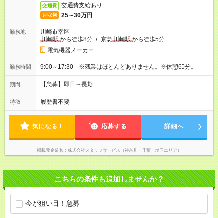
交通費支給あり
交通費
25～30万円
月収例
川崎市幸区
勤務地
川崎駅
から徒歩8分
/
京急
川崎駅
から徒歩5分
電気機器メーカー
9:00～17:30 ※残業はほとんどありません。※休憩60分。
勤務時間
【急募】即日～長期
期間
履歴書不要
特徴
気になる！
応募する
詳細へ
掲載元企業名
株式会社スタッフサービス（神奈川・千葉・埼玉エリア）
こちらの条件も追加しませんか？
今が狙い目！急募