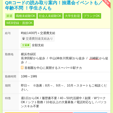
NEW
QRコードの読み取り案内！抽選会イベントも／
年齢不問 ！学生さんも
派遣
職種未経験OK
社会人未経験OK
大学生歓迎
ブランクOK
WEB登録・面接OK
時給1400円＋交通費支給
給与
交通費別途支給あり
全額支給
交通費
横浜市緑区
勤務地
長津田駅から徒歩
/
中山(神奈川県)駅から徒歩
/
川崎駅
から徒
歩
/
…
首都圏を中心に展開するスーパー※駅チカ
10時～19時
勤務時間
即日～ ※急募：8月～、9月～、10月～スタートもご相談くだ
期間
さい。
週1日からOK
/
履歴書不要
/
40～50代活躍中
/
副業・Wワーク
特徴
OK
/
シフト勤務
/
10名以上の大量募集
/
電話対応なし
/
パソコ
ンスキル不要