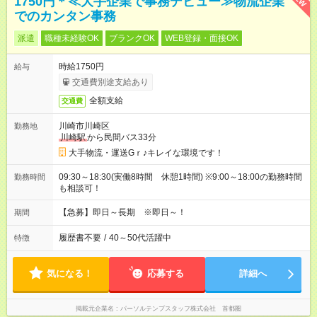
1750円＊≪大手企業で事務デビュー≫物流企業
でのカンタン事務
派遣
職種未経験OK
ブランクOK
WEB登録・面接OK
時給1750円
給与
交通費別途支給あり
全額支給
交通費
川崎市川崎区
勤務地
川崎駅
から民間バス33分
大手物流・運送Gｒ♪キレイな環境です！
09:30～18:30(実働8時間 休憩1時間) ※9:00～18:00の勤務時間
勤務時間
も相談可！
【急募】即日～長期 ※即日～！
期間
履歴書不要
/
40～50代活躍中
特徴
気になる！
応募する
詳細へ
掲載元企業名
パーソルテンプスタッフ株式会社 首都圏