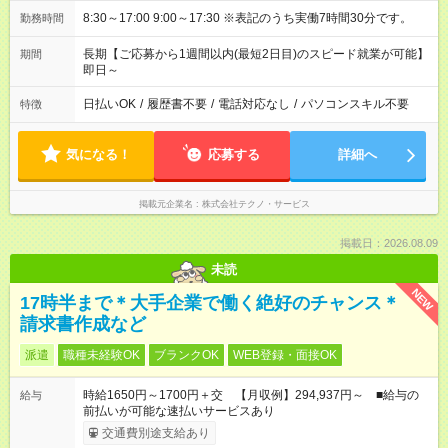
8:30～17:00 9:00～17:30 ※表記のうち実働7時間30分です。
勤務時間
長期【ご応募から1週間以内(最短2日目)のスピード就業が可能】
期間
即日～
日払いOK
/
履歴書不要
/
電話対応なし
/
パソコンスキル不要
特徴
気になる！
応募する
詳細へ
掲載元企業名
株式会社テクノ・サービス
掲載日：2026.08.09
未読
NEW
17時半まで＊大手企業で働く絶好のチャンス＊
請求書作成など
派遣
職種未経験OK
ブランクOK
WEB登録・面接OK
時給1650円～1700円＋交 【月収例】294,937円～ ■給与の
給与
前払いが可能な速払いサービスあり
交通費別途支給あり