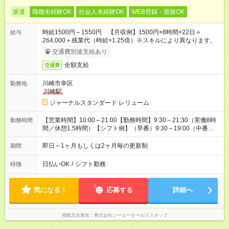
派遣
職種未経験OK
社会人未経験OK
WEB登録・面接OK
時給1500円～1550円 【月収例】1500円×8時間×22日＝
給与
264,000＋残業代（時給×1.25倍）※スキルにより異なります。
交通費別途支給あり
全額支給
交通費
川崎市幸区
勤務地
川崎駅
ジャーナルスタンダード レリューム
【営業時間】10:00～21:00【勤務時間】9:30～21:30（実働8時
勤務時間
間／休憩1.5時間）【シフト例】（早番）9:30～19:00（中番）
11:00～20:30（遅番）11:30～21:30
即日～1ヶ月もしくは2ヶ月毎の更新制
期間
日払いOK
/
シフト勤務
特徴
気になる！
応募する
詳細へ
掲載元企業名
株式会社シーエーセールススタッフ