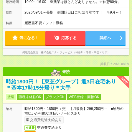
10:00～16:00 ※残業はほとんどありません。※休憩60分。
勤務時間
2026/09/01～長期 ※開始日はご相談可能です！ ※9月～！
期間
履歴書不要
/
シフト勤務
特徴
気になる！
応募する
詳細へ
掲載元企業名
株式会社スタッフサービス（神奈川・千葉・埼玉エリア）
掲載日：2026.08.09
未読
NEW
時給1800円！【東芝グループ】週3日在宅あり
＊基本17時15分帰り＊大手
派遣
職種未経験OK
ブランクOK
WEB登録・面接OK
時給1800円～1850円＋交 【月収例】299,250円～ ■給与の
給与
前払いが可能な速払いサービスあり
交通費別途支給あり
交通費支給あり
交通費