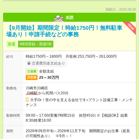
掲載日：2026.08.09
未読
NEW
【9月開始】期間限定！時給1750円！無料駐車
場あり！申請手続などの事務
派遣
WEB登録・面接OK
時給1750円～1800円 月収例 253,750円～261,000円
給与
交通費別途支給あり
全額支給
交通費
25～30万円
月収例
川崎市川崎区
勤務地
川崎駅
から民間バス20分
大手Gr！世の中を支える会社です♪プラント設備工事・メンテ
ナンス
09:00～17:00(実働7時間15分 休憩45分) ※【相談OK】始業
勤務時間
8:30/終業16:00
2026年09月中旬～2026年11月下旬 期間限定のお仕事（延長
期間
の可能性あり） ※9月～！