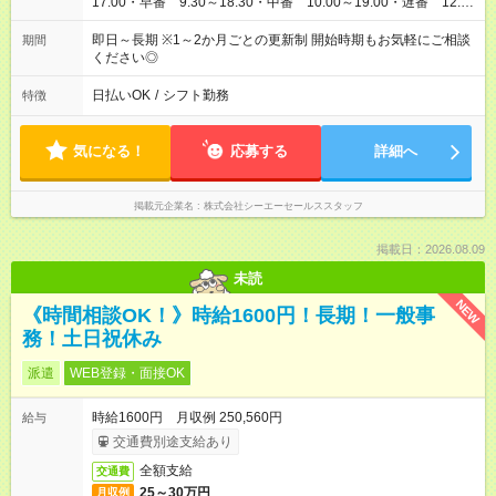
17:00・早番 9:30～18:30・中番 10:00～19:00・遅番 12:30
～21:30実働6時間30分～8時間／休憩1時間※週3日～勤務相談
OK
即日～長期 ※1～2か月ごとの更新制 開始時期もお気軽にご相談
期間
ください◎
日払いOK
/
シフト勤務
特徴
気になる！
応募する
詳細へ
掲載元企業名
株式会社シーエーセールススタッフ
掲載日：2026.08.09
未読
NEW
《時間相談OK！》時給1600円！長期！一般事
務！土日祝休み
派遣
WEB登録・面接OK
時給1600円 月収例 250,560円
給与
交通費別途支給あり
全額支給
交通費
25～30万円
月収例