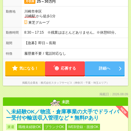
25～30万円
月収例
川崎市幸区
勤務地
川崎駅
から徒歩1分
東芝グループ
8:30～17:15 ※残業はほとんどありません。※休憩60分。
勤務時間
【急募】即日～長期
期間
履歴書不要
/
電話対応なし
特徴
気になる！
応募する
詳細へ
掲載元企業名
株式会社スタッフサービス（神奈川・千葉・埼玉エリア）
掲載日：2026.08.09
未読
NEW
＼未経験OK／物流・倉庫事業の大手でドライバ
ー受付や輸送収入管理など＊無料Pあり
派遣
職種未経験OK
ブランクOK
WEB登録・面接OK