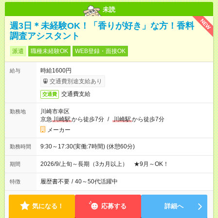
未読
NEW
週3日＊未経験OK！「香りが好き」な方！香料
調査アシスタント
派遣
職種未経験OK
WEB登録・面接OK
時給1600円
給与
交通費別途支給あり
交通費支給
交通費
川崎市幸区
勤務地
京急
川崎駅
から徒歩7分
/
川崎駅
から徒歩7分
メーカー
9:30～17:30(実働:7時間) (休憩60分)
勤務時間
2026/9/上旬～長期（3カ月以上） ★9月～OK！
期間
履歴書不要
/
40～50代活躍中
特徴
気になる！
応募する
詳細へ