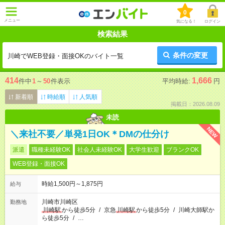
0
メニュー
気になる！
ログイン
検索結果
条件の変更
川崎でWEB登録・面接OKのバイト一覧
414
1,666
件中
1
～
50
件表示
平均時給:
円
新着順
時給順
人気順
掲載日：2026.08.09
未読
NEW
＼来社不要／単発1日OK＊DMの仕分け
派遣
職種未経験OK
社会人未経験OK
大学生歓迎
ブランクOK
WEB登録・面接OK
時給1,500円～1,875円
給与
川崎市川崎区
勤務地
川崎駅
から徒歩5分
/
京急
川崎駅
から徒歩5分
/
川崎大師駅か
ら徒歩5分
/
…