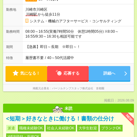
川崎市川崎区
勤務地
川崎駅
から徒歩11分
システム・機械のアフターサービス・コンサルティング
08:00～16:55(実働7時間50分 休憩1時間05分) ※8:00～
勤務時間
16:55/9:30～16:30も相談可能です
【急募】即日～長期 ※即日～！
期間
履歴書不要
/
40～50代活躍中
特徴
気になる！
応募する
詳細へ
掲載元企業名
パーソルテンプスタッフ株式会社 首都圏
掲載日：2026.08.09
未読
NEW
<短期＞好きなときに働ける！書類の仕分け
派遣
職種未経験OK
社会人未経験OK
大学生歓迎
ブランクOK
WEB登録・面接OK