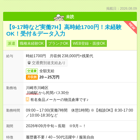
掲載日：2026.08.09
未読
NEW
【9-17時など実働7H】高時給1700円！未経験
OK！受付＆データ入力
派遣
職種未経験OK
ブランクOK
WEB登録・面接OK
時給1700円 月収例 238,000円+残業代
給与
交通費別途支給あり
全額支給
交通費
20～25万円
月収例
川崎市川崎区
勤務地
川崎駅
から民間バス30分
有名食品メーカーの物流倉庫です♪
09:00～17:00(実働7時間 休憩1時間) ※【相談OK】8:30-17:00
勤務時間
／10:00-18:30など
2026年09月中旬～長期 ※9月～！
期間
履歴書不要
/
40～50代活躍中
/
服装自由
特徴