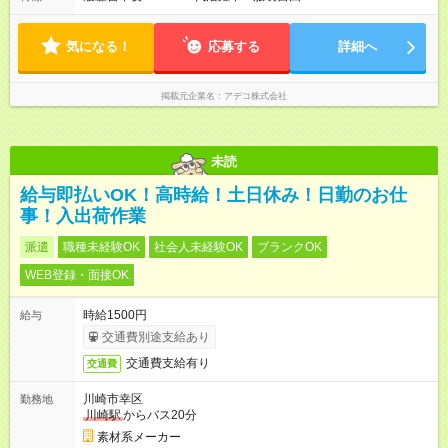
気になる！
応募する
詳細へ
掲載元企業名
アデコ株式会社
未読
給与即払いOK！高時給！土日休み！日勤のお仕
事！入出荷作業
派遣
職種未経験OK
社会人未経験OK
ブランクOK
WEB登録・面接OK
時給1500円
給与
交通費別途支給あり
交通費支給有り
交通費
川崎市幸区
勤務地
川崎駅
からバス20分
素材系メーカー