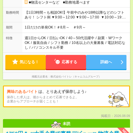
■物流センターなど ■勤務地選べます
【1日3時間～も相談OK!】午前中のみや18時以降などのシフト
勤務時間
あり！ シフト例 ▼9:00～12:00 ▼9:00～17:00 ▼10:00～19:00
▼18:00～21:00
1日だけの単発OK！＃8月～ ＃9月～
期間
週1日からOK
/
日払いOK
/
40～50代活躍中
/
副業・Wワーク
特徴
OK
/
服装自由
/
シフト勤務
/
10名以上の大量募集
/
電話対応な
し
/
パソコンスキル不要
気になる！
応募する
詳細へ
掲載元企業名
株式会社バイトレ（キャムコムグループ）
興味のあるバイト
は、とりあえず保存しよう♪
保存した求人は、後からまとめて応募できるよ。
企業からアプローチが届くことも！
掲載日：2026.08.09
未読
NEW