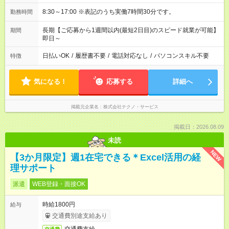
8:30～17:00 ※表記のうち実働7時間30分です。
勤務時間
長期【ご応募から1週間以内(最短2日目)のスピード就業が可能】
期間
即日～
日払いOK
/
履歴書不要
/
電話対応なし
/
パソコンスキル不要
特徴
気になる！
応募する
詳細へ
掲載元企業名
株式会社テクノ・サービス
掲載日：2026.08.09
未読
NEW
【3か月限定】週1在宅できる＊Excel活用の経
理サポート
派遣
WEB登録・面接OK
時給1800円
給与
交通費別途支給あり