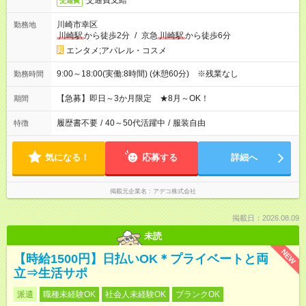
交通費支給
交通費
川崎市幸区
勤務地
川崎駅
から徒歩2分
/
京急
川崎駅
から徒歩6分
エンタメ;アパレル・コスメ
9:00～18:00(実働:8時間) (休憩60分) ※残業なし
勤務時間
【急募】即日～3か月限定 ★8月～OK！
期間
履歴書不要
/
40～50代活躍中
/
服装自由
特徴
気になる！
応募する
詳細へ
掲載元企業名
アデコ株式会社
掲載日：2026.08.09
未読
NEW
【時給1500円】日払いOK＊プライベートと両
立⇒生活サポ
派遣
職種未経験OK
社会人未経験OK
ブランクOK