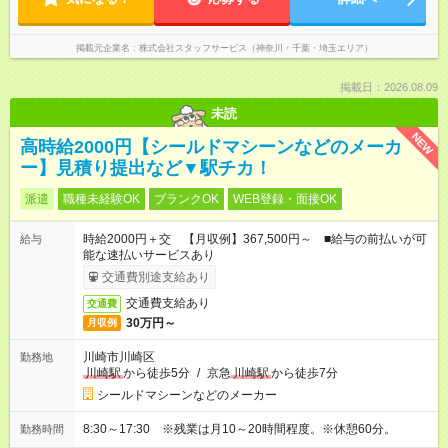
掲載元企業名
株式会社スタッフサービス（神奈川・千葉・埼玉エリア）
掲載日：2026.08.09
未読
NEW
高時給2000円【シールドマシーンなどのメーカ
ー】見積り提出など▼駅チカ！
派遣
職種未経験OK
ブランクOK
WEB登録・面接OK
時給2000円＋交 【月収例】367,500円～ ■給与の前払いが可
給与
能な速払いサービスあり
交通費別途支給あり
交通費支給あり
交通費
30万円～
月収例
川崎市川崎区
勤務地
川崎駅
から徒歩5分
/
京急
川崎駅
から徒歩7分
シールドマシーンなどのメーカー
8:30～17:30 ※残業は月10～20時間程度。※休憩60分。
勤務時間