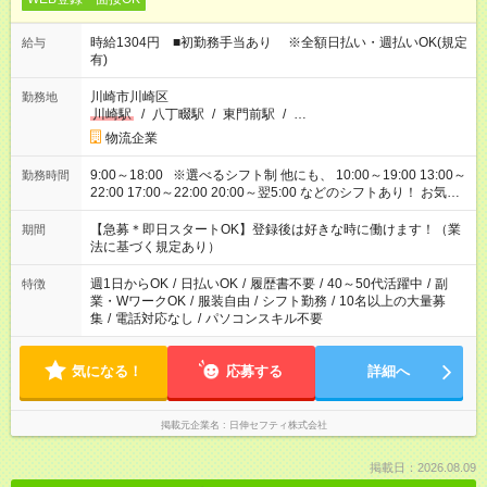
時給1304円 ■初勤務手当あり ※全額日払い・週払いOK(規定
給与
有)
川崎市川崎区
勤務地
川崎駅
/
八丁畷駅
/
東門前駅
/
…
物流企業
9:00～18:00 ※選べるシフト制 他にも、 10:00～19:00 13:00～
勤務時間
22:00 17:00～22:00 20:00～翌5:00 などのシフトあり！ お気軽
にご相談ください！
【急募＊即日スタートOK】登録後は好きな時に働けます！（業
期間
法に基づく規定あり）
週1日からOK
/
日払いOK
/
履歴書不要
/
40～50代活躍中
/
副
特徴
業・WワークOK
/
服装自由
/
シフト勤務
/
10名以上の大量募
集
/
電話対応なし
/
パソコンスキル不要
気になる！
応募する
詳細へ
掲載元企業名
日伸セフティ株式会社
掲載日：2026.08.09