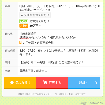
時給1700円＋交 【月収例】312,375円～ ■給与の前払いが可
給与
能な速払いサービスあり
交通費別途支給あり
交通費支給あり
交通費
30万円～
月収例
川崎市川崎区
勤務地
川崎駅
からバス40分
/
横浜駅からバス30分
大手物流・倉庫事業会社
8:30～17:30 ※シフト制で表記のうち実働7～8時間（休憩60
勤務時間
分）です。
【急募】即日～長期 ※開始日はご相談可能です！
期間
履歴書不要
/
服装自由
特徴
気になる！
応募する
詳細へ
掲載元企業名
株式会社スタッフサービス（神奈川・千葉・埼玉エリア）
掲載日：2026.08.09