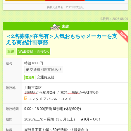
掲載元企業名
アデコ株式会社
掲載日：2026.08.09
未読
NEW
＜2名募集×在宅有＞人気おもちゃメーカーを支
える商品計画事務
派遣
WEB登録・面接OK
時給1800円
給与
交通費別途支給あり
交通費支給
交通費
川崎市幸区
勤務地
川崎駅
から徒歩2分
/
京急
川崎駅
から徒歩6分
エンタメ;アパレル・コスメ
9:00～18:00(実働:8時間) (休憩60分)
勤務時間
2026/9/上旬～長期（3カ月以上） ★9月～OK！
期間
履歴書不要
/
40～50代活躍中
/
服装自由
特徴