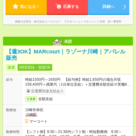
気になる！
応募する
詳細へ
掲載元企業名
株式会社エーエスピー プロモーションマネジメント本部 第一事業部
未読
【週3OK】MARcourt｜ラゾーナ川崎｜アパレル
販売
派遣
WEB登録・面接OK
時給1550円～1650円 【給与例】時給1,650円の場合月収
給与
158,400円＋残業代（1分単位支給）＋交通費全額支給※実働8時
間×月12日勤務の場合 ※お時給は一例です。ご経験により異な
交通費別途支給あり
ります。
全額支給
交通費
川崎市幸区
勤務地
川崎駅
マーコート
【シフト例】9:30～21:30内シフト制・時短勤務例 9:30～
勤務時間