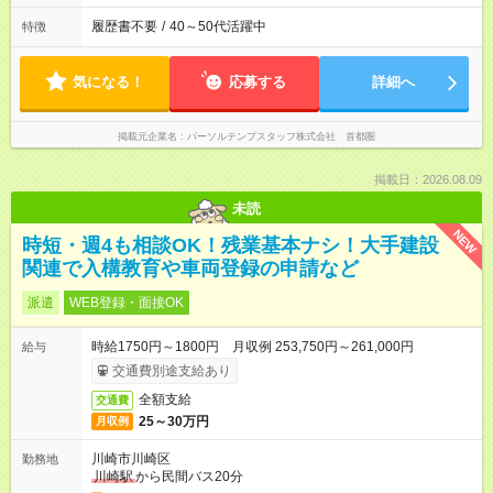
履歴書不要
/
40～50代活躍中
特徴
気になる！
応募する
詳細へ
掲載元企業名
パーソルテンプスタッフ株式会社 首都圏
掲載日：2026.08.09
未読
NEW
時短・週4も相談OK！残業基本ナシ！大手建設
関連で入構教育や車両登録の申請など
派遣
WEB登録・面接OK
時給1750円～1800円 月収例 253,750円～261,000円
給与
交通費別途支給あり
全額支給
交通費
25～30万円
月収例
川崎市川崎区
勤務地
川崎駅
から民間バス20分