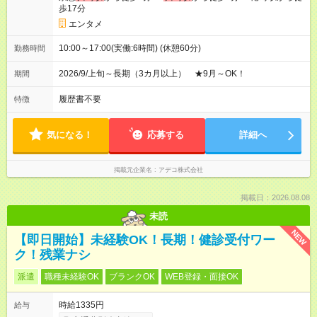
歩17分
エンタメ
10:00～17:00(実働:6時間) (休憩60分)
勤務時間
2026/9/上旬～長期（3カ月以上） ★9月～OK！
期間
履歴書不要
特徴
気になる！
応募する
詳細へ
掲載元企業名
アデコ株式会社
掲載日：2026.08.08
未読
NEW
【即日開始】未経験OK！長期！健診受付ワー
ク！残業ナシ
派遣
職種未経験OK
ブランクOK
WEB登録・面接OK
時給1335円
給与