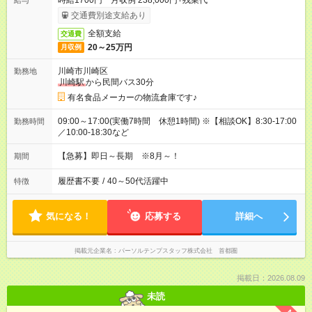
時給1700円 月収例 238,000円+残業代
給与
交通費別途支給あり
全額支給
交通費
20～25万円
月収例
川崎市川崎区
勤務地
川崎駅
から民間バス30分
有名食品メーカーの物流倉庫です♪
09:00～17:00(実働7時間 休憩1時間) ※【相談OK】8:30-17:00
勤務時間
／10:00-18:30など
【急募】即日～長期 ※8月～！
期間
履歴書不要
/
40～50代活躍中
特徴
気になる！
応募する
詳細へ
掲載元企業名
パーソルテンプスタッフ株式会社 首都圏
掲載日：2026.08.09
未読