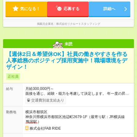
気になる！
応募する
詳細へ
掲載元企業名
株式会社リクルートスタッフィング
未読
【週休2日＆希望休OK】社員の働きやすさを作る
人事総務のポジティブ採用実施中！職場環境をデ
ザイン！
正社員
月給300,000円～
給与
面接を通じ、経験・能力を考慮して決定します。 年一度の昇給
もございます。 【試用期間】試用期間あり 試用期間の長さ：3
交通費別途支給あり
ヶ月 雇用形態、給与は本採用時と同じです。
横浜市都筑区
勤務地
神奈川県横浜市都筑区池辺町2679-1F（最寄り駅：JR横浜線
鴨居駅
）
株式会社FAB RIDE