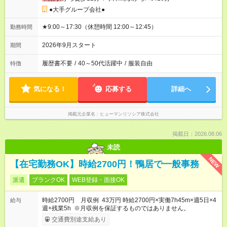
●大手グループ会社●
★9:00～17:30（休憩時間 12:00～12:45）
勤務時間
2026年9月スタート
期間
履歴書不要
/
40～50代活躍中
/
服装自由
特徴
気になる！
応募する
詳細へ
掲載元企業名
ヒューマンリソシア株式会社
掲載日：2026.08.06
未読
NEW
【在宅勤務OK】時給2700円！鴨居で一般事務
派遣
ブランクOK
WEB登録・面接OK
時給2700円 月収例 43万円 時給2700円×実働7h45m×週5日×4
給与
週+残業5h ※月収例を保証するものではありません。
交通費別途支給あり