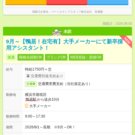
掲載元企業名
パーソルテンプスタッフ株式会社 首都圏
掲載日：2026.08.05
未読
NEW
9月～【鴨居！在宅有】大手メーカーにて新卒採
用アシスタント！
派遣
職種未経験OK
ブランクOK
WEB登録・面接OK
時給1750円＋交
給与
交通費別途支給あり
交通費実費支給（当社規定あり）
交通費
横浜市都筑区
勤務地
鴨居駅
から徒歩10分
大手メーカー
9:00～17:30
勤務時間
2026/9/1～長期 ※9月～OK！
期間