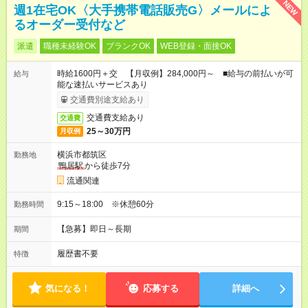
NEW
週1在宅OK〈大手携帯電話販売G〉メールによ
るオーダー受付など
派遣
職種未経験OK
ブランクOK
WEB登録・面接OK
時給1600円＋交 【月収例】284,000円～ ■給与の前払いが可
給与
能な速払いサービスあり
交通費別途支給あり
交通費支給あり
交通費
25～30万円
月収例
横浜市都筑区
勤務地
鴨居駅
から徒歩7分
流通関連
9:15～18:00 ※休憩60分
勤務時間
【急募】即日～長期
期間
履歴書不要
特徴
気になる！
応募する
詳細へ