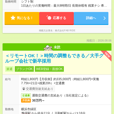
シフト制
勤務時間
1日あたりの実働時間：最大8時間/日 長期休暇有 残業ナシ 希望
休制度あり
気になる！
応募する
詳細へ
掲載元企業名
株式会社FAB RIDE
掲載日：2026.08.06
未読
NEW
＜リモートOK！＞時間の調整もできる／大手グ
ループ会社で新卒採用
派遣
ブランクOK
WEB登録・面接OK
時給1,800円【月収例】約335,000円（時給1,800円×実働
給与
7.75h×21日+残業20h）+交通費
交通費別途支給あり
通勤交通費の支給あり（当社規定による）
交通費
30万円～
月収例
横浜市緑区
勤務地
鴨居駅
から徒歩11分
/
川和町駅からバス16分