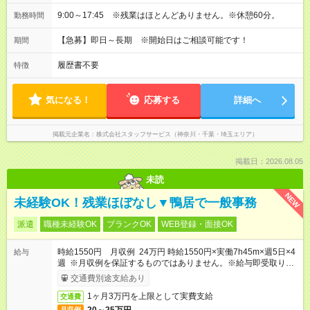
9:00～17:45 ※残業はほとんどありません。※休憩60分。
勤務時間
【急募】即日～長期 ※開始日はご相談可能です！
期間
履歴書不要
特徴
気になる！
応募する
詳細へ
掲載元企業名
株式会社スタッフサービス（神奈川・千葉・埼玉エリア）
掲載日：2026.08.05
未読
NEW
未経験OK！残業ほぼなし▼鴨居で一般事務
派遣
職種未経験OK
ブランクOK
WEB登録・面接OK
時給1550円 月収例 24万円 時給1550円×実働7h45m×週5日×4
給与
週 ※月収例を保証するものではありません。※給与即受取りサ
ービス利用可（利用条件有）
交通費別途支給あり
1ヶ月3万円を上限として実費支給
交通費
月収例