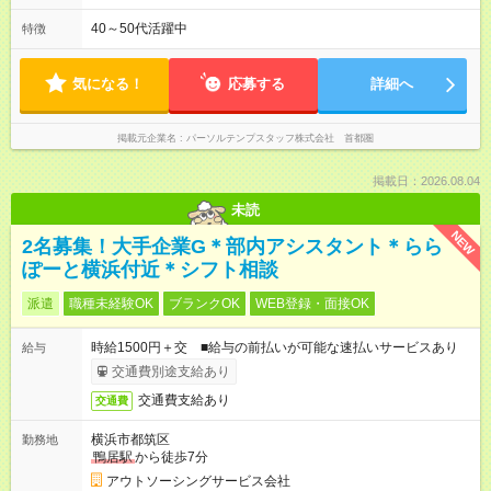
40～50代活躍中
特徴
気になる！
応募する
詳細へ
掲載元企業名
パーソルテンプスタッフ株式会社 首都圏
掲載日：2026.08.04
未読
NEW
2名募集！大手企業G＊部内アシスタント＊らら
ぽーと横浜付近＊シフト相談
派遣
職種未経験OK
ブランクOK
WEB登録・面接OK
時給1500円＋交 ■給与の前払いが可能な速払いサービスあり
給与
交通費別途支給あり
交通費支給あり
交通費
横浜市都筑区
勤務地
鴨居駅
から徒歩7分
アウトソーシングサービス会社