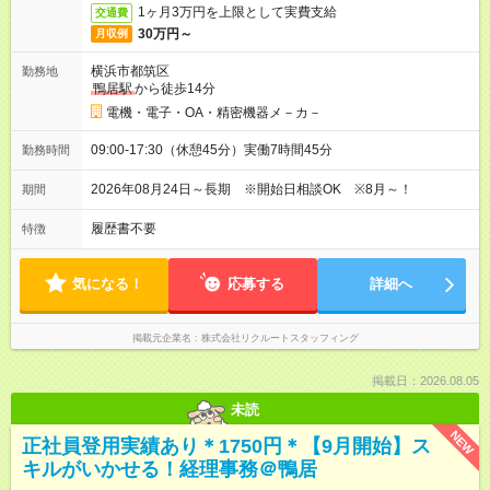
1ヶ月3万円を上限として実費支給
交通費
30万円～
月収例
横浜市都筑区
勤務地
鴨居駅
から徒歩14分
電機・電子・OA・精密機器メ－カ－
09:00-17:30（休憩45分）実働7時間45分
勤務時間
2026年08月24日～長期 ※開始日相談OK ※8月～！
期間
履歴書不要
特徴
気になる！
応募する
詳細へ
掲載元企業名
株式会社リクルートスタッフィング
掲載日：2026.08.05
未読
NEW
正社員登用実績あり＊1750円＊【9月開始】ス
キルがいかせる！経理事務＠鴨居