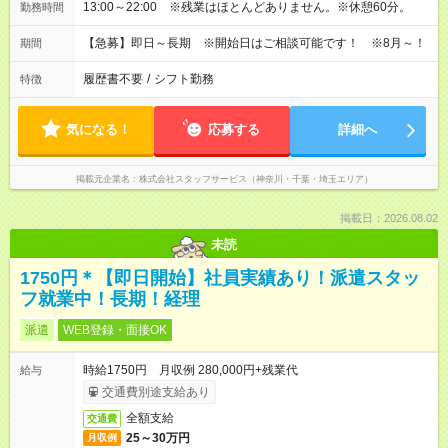
13:00～22:00 ※残業はほとんどありません。※休憩60分。
勤務時間
【急募】即日～長期 ※開始日はご相談可能です！ ※8月～！
期間
履歴書不要
/
シフト勤務
特徴
気になる！
応募する
詳細へ
掲載元企業名
株式会社スタッフサービス（神奈川・千葉・埼玉エリア）
掲載日：2026.08.02
未読
1750円＊【即日開始】社員実績あり！派遣スタッ
フ就業中！長期！経理
派遣
WEB登録・面接OK
時給1750円 月収例 280,000円+残業代
給与
交通費別途支給あり
全額支給
交通費
25～30万円
月収例