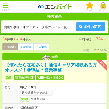
0
メニュー
気になる！
ログイン
検索結果
条件の変更
鴨居で事務・オフィスワーク系のバイト一覧
34
1,724
件中
1
～
34
件表示
平均時給:
円
新着順
時給順
人気順
掲載日：2026.08.06
未読
NEW
【慣れたら在宅あり】通信キャリア経験ある方
オススメ！＠鴨居＊営業事務
派遣
職種未経験OK
WEB登録・面接OK
時給1550円
給与
交通費別途支給あり
交通費支給
交通費
横浜市都筑区
勤務地