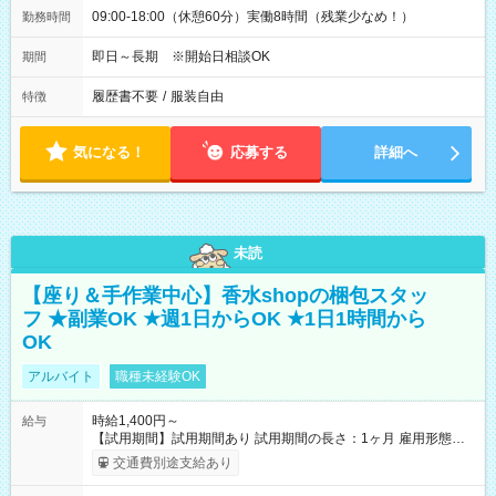
09:00-18:00（休憩60分）実働8時間（残業少なめ！）
勤務時間
即日～長期 ※開始日相談OK
期間
履歴書不要
/
服装自由
特徴
気になる！
応募する
詳細へ
未読
【座り＆手作業中心】香水shopの梱包スタッ
フ ★副業OK ★週1日からOK ★1日1時間から
OK
アルバイト
職種未経験OK
時給1,400円～
給与
【試用期間】試用期間あり 試用期間の長さ：1ヶ月 雇用形態、
給与は本採用時と同じです。
交通費別途支給あり