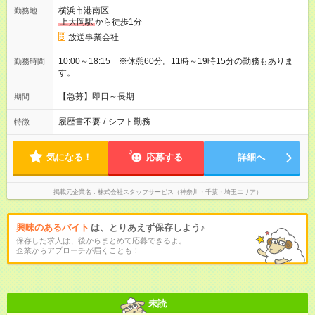
横浜市港南区
勤務地
上大岡駅
から徒歩1分
放送事業会社
10:00～18:15 ※休憩60分。11時～19時15分の勤務もありま
勤務時間
す。
【急募】即日～長期
期間
履歴書不要
/
シフト勤務
特徴
気になる！
応募する
詳細へ
掲載元企業名
株式会社スタッフサービス（神奈川・千葉・埼玉エリア）
興味のあるバイト
は、とりあえず保存しよう♪
保存した求人は、後からまとめて応募できるよ。
企業からアプローチが届くことも！
未読