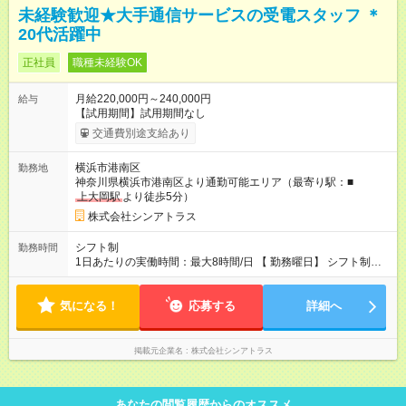
未経験歓迎★大手通信サービスの受電スタッフ ＊
20代活躍中
正社員
職種未経験OK
月給220,000円～240,000円
給与
【試用期間】試用期間なし
交通費別途支給あり
横浜市港南区
勤務地
神奈川県横浜市港南区より通勤可能エリア（最寄り駅：■
上大岡駅
より徒歩5分）
株式会社シンアトラス
シフト制
勤務時間
1日あたりの実働時間：最大8時間/日 【 勤務曜日】 シフト制
土日祝含む週５日勤務 ※希望休取得可能です 【 勤務時間 】
・ 10：00～19：15（実働8h／休憩1h） ※残業はほとんどあり
気になる！
ません
応募する
詳細へ
掲載元企業名
株式会社シンアトラス
あなたの閲覧履歴からのオススメ