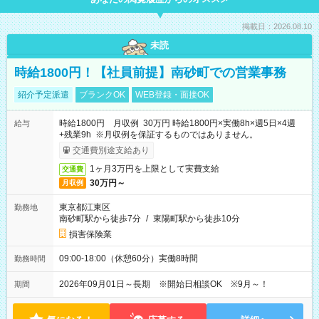
掲載日：2026.08.10
未読
時給1800円！【社員前提】南砂町での営業事務
紹介予定派遣
ブランクOK
WEB登録・面接OK
時給1800円 月収例 30万円 時給1800円×実働8h×週5日×4週
給与
+残業9h ※月収例を保証するものではありません。
交通費別途支給あり
1ヶ月3万円を上限として実費支給
交通費
30万円～
月収例
東京都江東区
勤務地
南砂町駅から徒歩7分
/
東陽町駅から徒歩10分
損害保険業
09:00-18:00（休憩60分）実働8時間
勤務時間
2026年09月01日～長期 ※開始日相談OK ※9月～！
期間