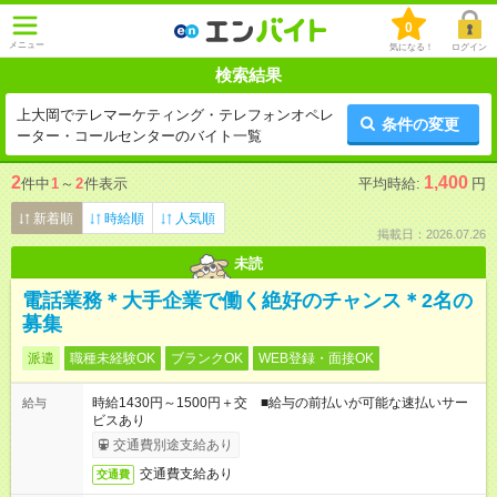
0
メニュー
気になる！
ログイン
検索結果
上大岡でテレマーケティング・テレフォンオペレ
条件の変更
ーター・コールセンターのバイト一覧
2
1,400
件中
1
～
2
件表示
平均時給:
円
新着順
時給順
人気順
掲載日：2026.07.26
未読
電話業務＊大手企業で働く絶好のチャンス＊2名の
募集
派遣
職種未経験OK
ブランクOK
WEB登録・面接OK
時給1430円～1500円＋交 ■給与の前払いが可能な速払いサー
給与
ビスあり
交通費別途支給あり
交通費支給あり
交通費