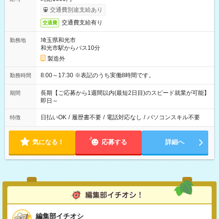
交通費別途支給あり
交通費支給有り
交通費
埼玉県和光市
勤務地
和光市駅からバス10分
製造外
8:00～17:30 ※表記のうち実働8時間です。
勤務時間
長期【ご応募から1週間以内(最短2日目)のスピード就業が可能】
期間
即日～
日払いOK
/
履歴書不要
/
電話対応なし
/
パソコンスキル不要
特徴
気になる！
応募する
詳細へ
編集部イチオシ