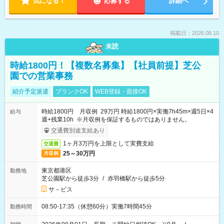
気になる！
応募する
詳細へ
掲載日：2026.08.10
未読
時給1800円！【複数名募集】【社員前提】芝公
園での営業事務
紹介予定派遣
ブランクOK
WEB登録・面接OK
時給1800円 月収例 29万円 時給1800円×実働7h45m×週5日×4
給与
週+残業10h ※月収例を保証するものではありません。
交通費別途支給あり
1ヶ月3万円を上限として実費支給
交通費
25～30万円
月収例
東京都港区
勤務地
芝公園駅から徒歩3分
/
赤羽橋駅から徒歩5分
サ－ビス
08:50-17:35（休憩60分）実働7時間45分
勤務時間