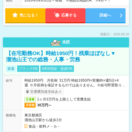
2026年09月01日～長期 ※開始日相談OK ※9月～！
期間
気になる！
応募する
詳細へ
掲載日：2026.08.10
未読
【在宅勤務OK】時給1950円！残業ほぼなし▼
溜池山王での総務・人事・労務
派遣
ブランクOK
WEB登録・面接OK
時給1950円 月収例 31万円 時給1950円×実働8h×週5日×4
給与
週 ※月収例を保証するものではありません。※給与即受取りサ
ービス利用可（利用条件有）
交通費別途支給あり
1ヶ月3万円を上限として実費支給
交通費
30万円～
月収例
東京都港区
勤務地
溜池山王駅から徒歩1分
食品・飲料メ－カ－