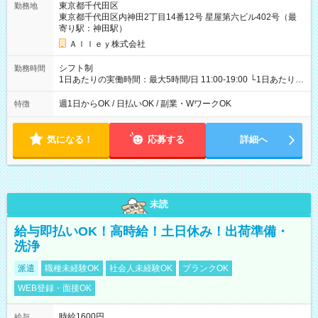
東京都千代田区
勤務地
東京都千代田区内神田2丁目14番12号 星屋第六ビル402号（最
寄り駅：神田駅）
Ａｌｌｅｙ株式会社
シフト制
勤務時間
1日あたりの実働時間：最大5時間/日 11:00-19:00 └1日あたりの
実働時間：1-5時間 └上記の時間帯内であれば、いつでも勤務可
能！ └平日・土曜日の中で、お好きな曜日でご勤務いただけま
週1日からOK / 日払いOK / 副業・WワークOK
特徴
す！ 【シフト例】 ・11:00～14:00 ・16:30～19:00 ・13:00～
18:00 などのように、自由な働き方が可能なお仕事です！
気になる！
応募する
詳細へ
未読
給与即払いOK！高時給！土日休み！出荷準備・
洗浄
派遣
職種未経験OK
社会人未経験OK
ブランクOK
WEB登録・面接OK
時給1600円
給与